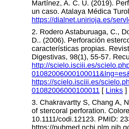
Martínez, A. C. U. (2019). Per
un caso. Atalaya Médica Turol
https://dialnet.unirioja.es/se
2. Rodero Astaburuaga, C., D
D.. (2006). Perforación ester
características propias. Rev
Digestivas, 98(1), 55-57. Rec
http://scielo.isciii.es/scielo.
01082006000100011&lng=es&
https://scielo.isciii.es/scielo
01082006000100011
[
Links
]
3. Chakravartty S, Chang A, 
of stercoral perforation. Color
10.1111/codi.12123. PMID: 2
https://pubmed.ncbi.nlm.nih.