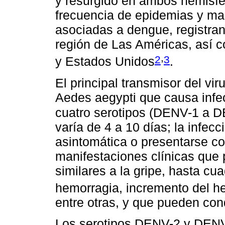
y resurgido en ambos hemisfe
frecuencia de epidemias y man
asociadas a dengue, registra
región de Las Américas, así 
,
2
3
y Estados Unidos
.
El principal transmisor del v
Aedes aegypti que causa infec
cuatro serotipos (DENV-1 a 
varía de 4 a 10 días; la infe
asintomática o presentarse c
manifestaciones clínicas que
similares a la gripe, hasta c
hemorragia, incremento del h
entre otras, y que pueden con
Los serotipos DENV-2 y DENV