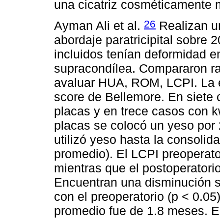
una cicatriz cosméticamente m
26
Ayman Ali et al.
Realizan u
abordaje paratricipital sobre 
incluidos tenían deformidad e
supracondílea. Compararon rad
avaluar HUA, ROM, LCPI. La ev
score de Bellemore. En siete 
placas y en trece casos con k
placas se colocó un yeso por
utilizó yeso hasta la consoli
promedio). El LCPI preoperato
mientras que el postoperatori
Encuentran una disminución s
con el preoperatorio (p < 0.05
promedio fue de 1.8 meses. En