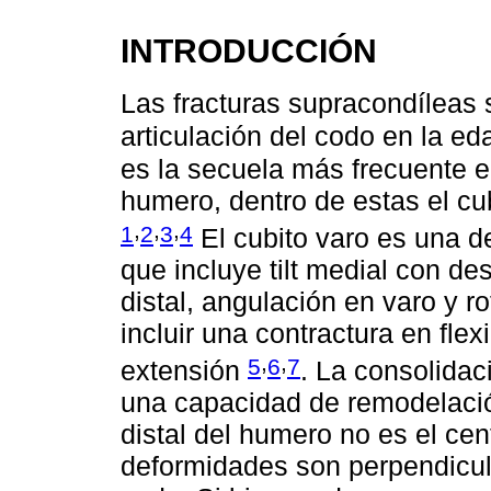
INTRODUCCIÓN
Las fracturas supracondíleas 
articulación del codo en la ed
es la secuela más frecuente e
humero, dentro de estas el cub
,
,
,
1
2
3
4
El cubito varo es una d
que incluye tilt medial con d
distal, angulación en varo y r
incluir una contractura en fle
,
,
5
6
7
extensión
. La consolidac
una capacidad de remodelació
distal del humero no es el cen
deformidades son perpendicul