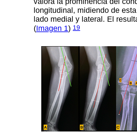
valora la prominencia del cón
longitudinal, midiendo de esta
lado medial y lateral. El resu
19
(
Imagen 1
)