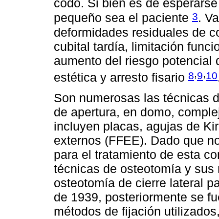
codo. Si bien es de esperars
3
pequeño sea el paciente
. V
deformidades residuales de co
cubital tardía, limitación funci
aumento del riesgo potencial
,
,
8
9
10
estética y arresto fisario
Son numerosas las técnicas de
de apertura, en domo, complej
incluyen placas, agujas de Ki
externos (FFEE). Dado que no
para el tratamiento de esta c
técnicas de osteotomía y sus 
osteotomía de cierre lateral p
de 1939, posteriormente se fu
métodos de fijación utilizados