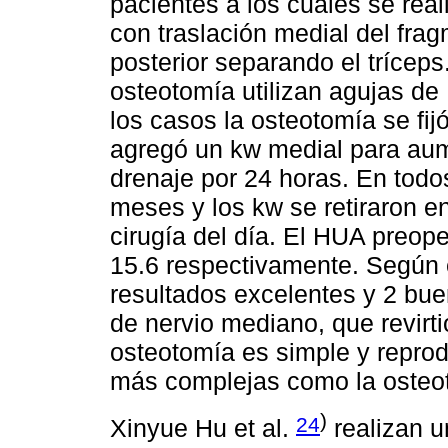
pacientes a los cuales se real
con traslación medial del frag
posterior separando el trícep
osteotomía utilizan agujas de
los casos la osteotomía se fij
agregó un kw medial para aume
drenaje por 24 horas. En todos
meses y los kw se retiraron e
cirugía del día. El HUA preope
15.6 respectivamente. Según 
resultados excelentes y 2 bue
de nervio mediano, que revirt
osteotomía es simple y repro
más complejas como la osteo
)
24
Xinyue Hu et al.
realizan u