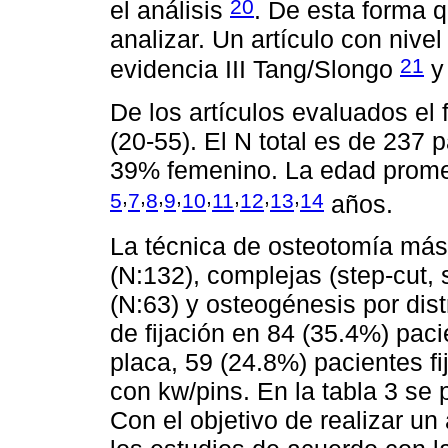
20
el análisis
. De esta forma q
analizar. Un artículo con nivel
21
evidencia III Tang/Slongo
y 
De los artículos evaluados el
(20-55). El N total es de 237
39% femenino. La edad promed
,
,
,
,
,
,
,
,
5
7
8
9
10
11
12
13
14
años.
La técnica de osteotomía más u
(N:132), complejas (step-cut, 
(N:63) y osteogénesis por dis
de fijación en 84 (35.4%) paci
placa, 59 (24.8%) pacientes fi
con kw/pins. En la tabla 3 se 
Con el objetivo de realizar u