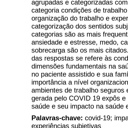
agrupadas e categorizadas com
categoria condições de trabalho
organização do trabalho e exper
categorização dos sentidos sub
categorias são as mais frequen
ansiedade e estresse, medo, can
sobrecarga são os mais citados
das respostas se refere às cond
dimensões fundamentais na saú
no paciente assistido e sua famí
importância a nível organizacion
ambientes de trabalho seguros 
gerada pelo COVID 19 expôs e 
saúde e seu impacto na saúde e
Palavras-chave:
covid-19; imp
experiências subjetivas