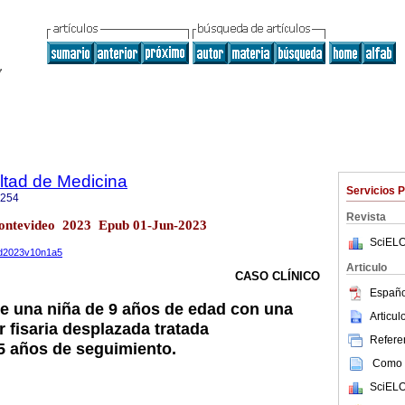
ltad de Medicina
Servicios 
1254
Revista
ontevideo 2023 Epub 01-Jun-2023
SciELO
med2023v10n1a5
Articulo
CASO CLÍNICO
Españo
e una niña de 9 años de edad con una
Articu
r fisaria desplazada tratada
Referen
5 años de seguimiento.
Como c
SciELO