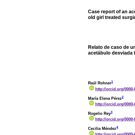
Case report of an ac
old girl treated surgi
Relato de caso de u
acetábulo desviada 
1
Raúl Rohner
http://orcid.org/0000
2
María Elena Pérez
http://orcid.org/0000
3
Rogelio Rey
http://orcid.org/0000
4
Cecilia Méndez
http://orcid.org/0000