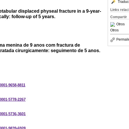
Traduc
Links rela
etabular displaced physeal fracture in a 9-year-
cally: follow-up of 5 years.
Compartir
Otros
Otros
Permali
ma menina de 9 anos com fractura de
tratada cirurgicamente: seguimento de 5 anos.
-0001-9658-8811
-0001-5778-2267
-0001-5736-3601
-0001-9839-6928