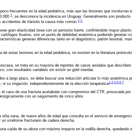
poco frecuentes en la edad pediátrica, más aun las lesiones que involucran el 
1
00.000
, se desconoce la incidencia en Uruguay. Generalmente son producto 
1
,
2
os accidentes de tránsito la causa más común
.
see gran elasticidad ósea con un periostio fuerte, confiriéndole mayor plastic
 cartílagos fisarios, son un punto de debilidad anatómica pudiendo generar c
acterísticas generan diferencias tanto en el diagnóstico, patrón lesional, man
a de estas lesiones en la edad pediátrica, no existen en la literatura protoco
 escasa, se trata en su mayoría de reportes de casos aislados que describen 
co, con resultados variables sin existir un gold standar.
dos a largo plazo, se debe buscar una reducción articular lo más anatómica p
1
,
2
,
4
,
5
,
6
,
7
io, ni su irrigación; independientemente de la elección terapéutica
.
s el caso de una fractura acetabular con compromiso del CTR, provocada por
quirúrgicamente con un seguimiento de cinco años.
 niña sana, de nueve años de edad que consulta en el servicio de emergencia
 un síndrome fracturario de cadera derecha.
e una caída de su altura con máximo impacto en la rodilla derecha, quedando