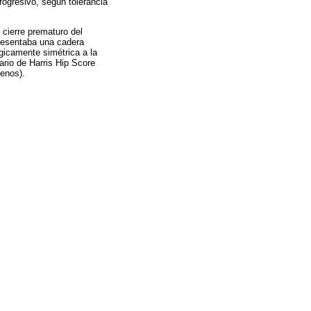
rogresivo, según tolerancia
 cierre prematuro del
 presentaba una cadera
ógicamente simétrica a la
nario de Harris Hip Score
enos).