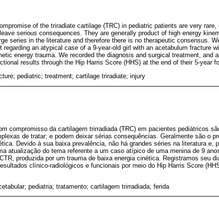
mpromise of the triradiate cartilage (TRC) in pediatric patients are very rare, 
 leave serious consequences. They are generally product of high energy kinem
rge series in the literature and therefore there is no therapeutic consensus. W
ct regarding an atypical case of a 9-year-old girl with an acetabulum fracture 
etic energy trauma. We recorded the diagnosis and surgical treatment, and a
nctional results through the Hip Harris Score (HHS) at the end of their 5-year f
ture; pediatric; treatment; cartilage triradiate; injury
com compromisso da cartilagem trirradiada (TRC) em pacientes pediátricos sã
omplexas de tratar; e podem deixar sérias consequências. Geralmente são o p
nética. Devido à sua baixa prevalência, não há grandes séries na literatura e,
ma atualização do tema referente a um caso atípico de uma menina de 9 anos
R, produzida por um trauma de baixa energia cinética. Registramos seu di
resultados clínico-radiológicos e funcionais por meio do Hip Harris Score (HHS
etabular; pediatria; tratamento; cartilagem trirradiada; ferida