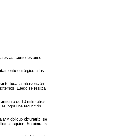
lares así como lesiones
atamiento quirúrgico a las
rante toda la intervención.
externos. Luego se realiza
azamiento de 10 milímetros.
 se logra una reducción
lar y oblicuo obturatriz; se
los al isquion. Se cierra la