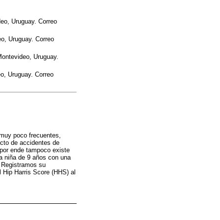
deo, Uruguay. Correo
eo, Uruguay. Correo
Montevideo, Uruguay.
eo, Uruguay. Correo
 muy poco frecuentes,
ucto de accidentes de
y por ende tampoco existe
a niña de 9 años con una
. Registramos su
l Hip Harris Score (HHS) al