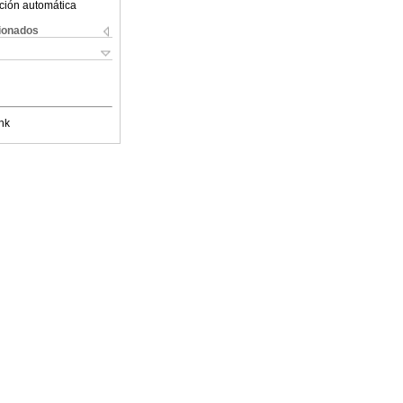
ción automática
cionados
nk