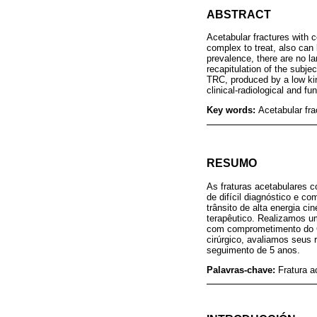
ABSTRACT
Acetabular fractures with co
complex to treat, also can
prevalence, there are no la
recapitulation of the subje
TRC, produced by a low kin
clinical-radiological and fu
Key words:
Acetabular frac
RESUMO
As fraturas acetabulares 
de difícil diagnóstico e c
trânsito de alta energia ci
terapêutico. Realizamos u
com comprometimento do CT
cirúrgico, avaliamos seus 
seguimento de 5 anos.
Palavras-chave:
Fratura ac