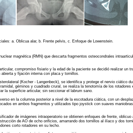
ciales: a. Oblicua alar, b. Frente pelvis, c. Enfoque de Lowenstein.
 nuclear magnética (RMN) que descarta fragmentos osteocondrales intraarticu
ticular, compromiso fisiario y la edad de la paciente se decidió realizar un tr
bierta y fijación interna con placa y tornillos.
terolateral (Kocher - Langenbeck), se identifica y protege el nervio ciático du
amidal, géminos y cuadrado crural, se realiza la tenotomía de los rotadores 
ar la superficie articular, sin seccionar el labrum sano.
nsverso en la columna posterior a nivel de la escotadura ciática, con un despl
cados en ambos fragmentos y utilizados tipo joystick con suaves maniobras
sificador de imágenes intraoperatorio se obtienen enfoques de frente, oblicuo a
strucción de AO de ocho orificios, amarrando dos tornillos al ilíaco y dos tornil
ndones corto rotadores en su lecho.