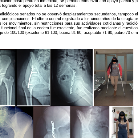
lución postoperatoria inmediata, se permitió comenzar con apoyo parcial y p
s logrando el apoyo total a las 12 semanas.
 radiológicos seriados no se observó desplazamientos secundarios, tampoco el
ras complicaciones. El último control registrado a los cinco años de la cirugía
s los movimientos, sin restricciones para sus actividades cotidianas y radiol
n funcional final de la cadera fue excelente, fue realizada mediante el cuestio
je de 100/100 (excelente 91-100; buena 81-90; aceptable 71-80; pobre 70 o m