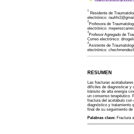
1
Residente de Traumatolog
electrónico: raulrhr2@gma
2
Profesora de Traumatologí
electrónico: meperezcarr
3
Profesor Agregado de Trau
Correo electrónico: drroge
4
Asistente de Traumatologí
electrónico: chechmende
RESUMEN
Las fracturas acetabulares
difíciles de diagnosticar 
tránsito de alta energía ci
un consenso terapéutico. 
fractura del acetábulo co
diagnóstico y tratamiento q
final de su seguimiento de
Palabras clave:
Fractura a