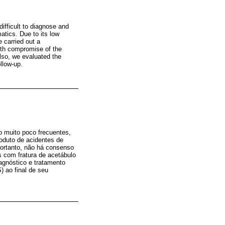
difficult to diagnose and
atics. Due to its low
e carried out a
with compromise of the
lso, we evaluated the
ollow-up.
o muito poco frecuentes,
roduto de acidentes de
 portanto, não há consenso
 com fratura de acetábulo
agnóstico e tratamento
) ao final de seu