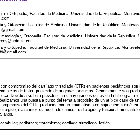
ía y Ortopedia, Facultad de Medicina, Universidad de la República. Montevi
il.com
a y Ortopedia, Facultad de Medicina, Universidad de la República. Montevid
era@gmail.com
matología y Ortopedia, Facultad de Medicina, Universidad de la República. 
liorey@hotmail.com
a y Ortopedia, Facultad de Medicina, Universidad de la República. Montevid
z89@gmail.com
 con compromiso del cartílago trirradiado (CTR) en pacientes pediátricos son
y complejas de tratar; pudiendo dejar graves secuelas. Generalmente son prod
nética. Debido a su baja prevalencia no hay grandes series en la bibliografía 
Realizamos una puesta a punto del tema a propósito de un atípico caso de un
n compromiso del CTR, producido por un traumatismo de baja energía cinética
uirúrgico, evaluamos su resultado clínico - radiológico y funcional mediante e
 5 años.
cetabular; pediátrico; tratamiento; cartilago trirradiado; lesión