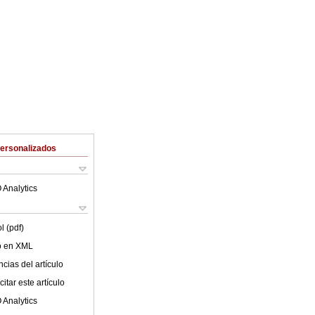
Personalizados
 Analytics
l (pdf)
lo en XML
cias del artículo
itar este artículo
 Analytics