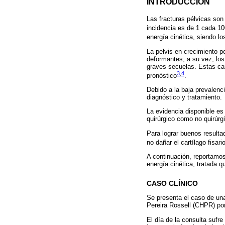
INTRODUCCIÓN
Las fracturas pélvicas son 
incidencia es de 1 cada 1
energía cinética, siendo l
La pelvis en crecimiento po
deformantes; a su vez, los
graves secuelas. Estas car
3
,
4
pronóstico
.
Debido a la baja prevalenci
diagnóstico y tratamiento.
La evidencia disponible es
quirúrgico como no quirúrgi
Para lograr buenos resulta
no dañar el cartílago fisar
A continuación, reportamo
energía cinética, tratada 
CASO CLÍNICO
Se presenta el caso de una
Pereira Rossell (CHPR) por
El día de la consulta sufr