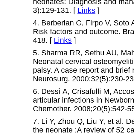
neonates: Diagnosis and mana
3):129-131. [
Links
]
4. Berberian G, Firpo V, Soto A
Risk factors and outcome. Braz
418. [
Links
]
5. Sharma RR, Sethu AU, Mah
Neonatal cervical osteomyelit
palsy. A case report and brief r
Neurosurg. 2000;32(5):230-23
6. Dessì A, Crisafulli M, Acco
articular infections in Newbor
Chemother. 2008;20(5):542-55
7. Li Y, Zhou Q, Liu Y, et al. D
the neonate :A review of 52 c