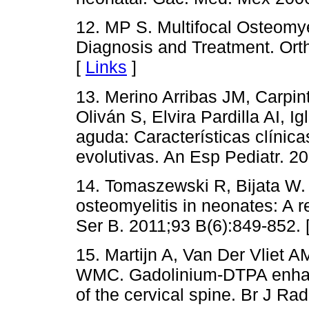
12. MP S. Multifocal Osteomye
Diagnosis and Treatment. Orth
[
Links
]
13. Merino Arribas JM, Carpin
Oliván S, Elvira Pardilla AI, I
aguda: Características clínica
evolutivas. An Esp Pediatr. 20
14. Tomaszewski R, Bijata W.
osteomyelitis in neonates: A r
Ser B. 2011;93 B(6):849-852. 
15. Martijn A, Van Der Vliet
WMC. Gadolinium-DTPA enhanc
of the cervical spine. Br J Ra