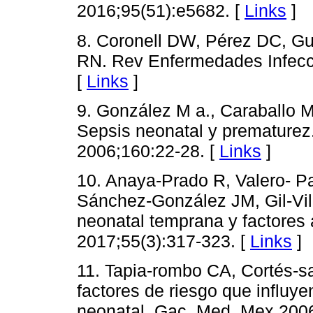
2016;95(51):e5682. [
Links
]
8. Coronell DW, Pérez DC, G
RN. Rev Enfermedades Infecc 
[
Links
]
9. González M a., Caraballo M
Sepsis neonatal y prematurez
2006;160:22-28. [
Links
]
10. Anaya-Prado R, Valero- Pa
Sánchez-González JM, Gil-Vil
neonatal temprana y factores
2017;55(3):317-323. [
Links
]
11. Tapia-rombo CA, Cortés-s
factores de riesgo que influye
neonatal. Gac. Med. Mex 2006