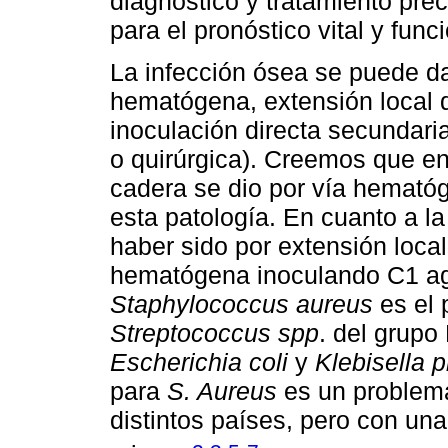
diagnóstico y tratamiento pr
para el pronóstico vital y funci
La infección ósea se puede d
hematógena, extensión local 
inoculación directa secundari
o quirúrgica). Creemos que en 
cadera se dio por vía hemat
esta patología. En cuanto a l
haber sido por extensión local
hematógena inoculando C1 ag
Staphylococcus aureus
es el 
Streptococcus spp
. del grup
Escherichia coli
y
Klebisella
para
S. Aureus
es un problema
distintos países, pero con un
,
,