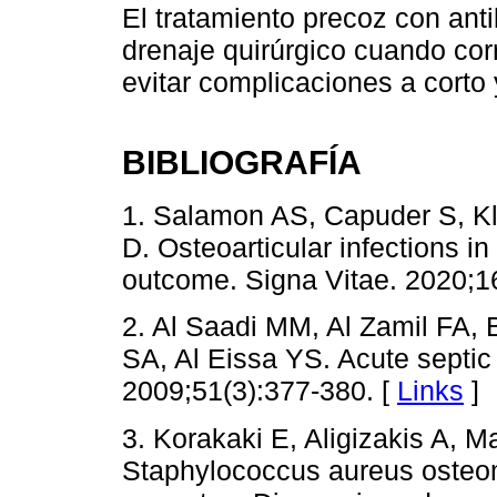
El tratamiento precoz con anti
drenaje quirúrgico cuando co
evitar complicaciones a corto 
BIBLIOGRAFÍA
1. Salamon AS, Capuder S, Kl
D. Osteoarticular infections i
outcome. Signa Vitae. 2020;16
2. Al Saadi MM, Al Zamil FA,
SA, Al Eissa YS. Acute septic ar
2009;51(3):377-380. [
Links
]
3. Korakaki E, Aligizakis A, Ma
Staphylococcus aureus osteomye