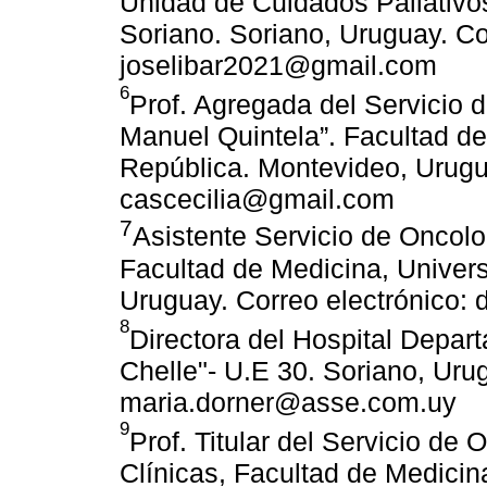
Unidad de Cuidados Paliativo
Soriano. Soriano, Uruguay. Co
joselibar2021@gmail.com
6
Prof. Agregada del Servicio d
Manuel Quintela”. Facultad de
República. Montevideo, Urugua
cascecilia@gmail.com
7
Asistente Servicio de Oncolog
Facultad de Medicina, Univer
Uruguay. Correo electrónico:
8
Directora del Hospital Depart
Chelle"- U.E 30. Soriano, Urug
maria.dorner@asse.com.uy
9
Prof. Titular del Servicio de 
Clínicas, Facultad de Medicin