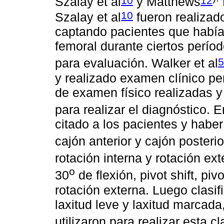
Szalay et al
y Matthews
10
Szalay et al
fueron realizado
captando pacientes que habían
femoral durante ciertos perío
5
para evaluación. Walker et al
y realizado examen clínico pe
de examen físico realizadas y 
para realizar el diagnóstico. 
citado a los pacientes y habe
cajón anterior y cajón posterio
rotación interna y rotación ex
o
30
de flexión, pivot shift, pi
rotación externa. Luego clasif
laxitud leve y laxitud marcada
utilizaron para realizar esta c