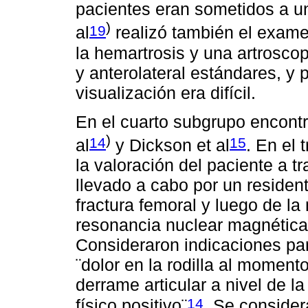
pacientes eran sometidos a un
)
19
al
realizó también el exame
la hemartrosis y una artroscop
y anterolateral estándares, y 
visualización era difícil.
En el cuarto subgrupo encontr
)
14
15
al
y Dickson et al
. En el 
la valoración del paciente a t
llevado a cabo por un resident
fractura femoral y luego de l
resonancia nuclear magnética 
Consideraron indicaciones par
¨dolor en la rodilla al moment
derrame articular a nivel de l
14
físico positivo¨
. Se conside