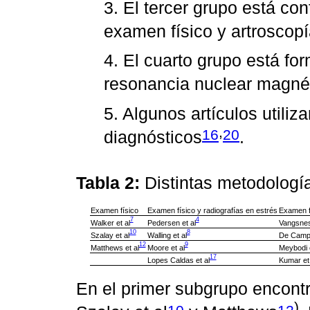
3. El tercer grupo está co
examen físico y artroscopí
4. El cuarto grupo está fo
resonancia nuclear magnéti
5. Algunos artículos util
,
16
20
diagnósticos
.
Tabla 2:
Distintas metodología
Examen físico
Examen físico y radiografías en estrés
Examen fí
7
4
Walker et al
Pedersen et al
Vangsnes
10
8
Szalay et al
Walling et al
De Campo
12
9
Matthews et al
Moore et al
Meybodi e
17
Lopes Caldas et al
Kumar et 
En el primer subgrupo encontr
).
10
12