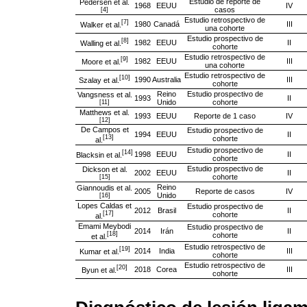
Estudio de reporte de
Pedersen et al.
1968
EEUU
IV
casos
[4]
Estudio retrospectivo de
[7]
1980
Canadá
III
Walker et al.
una cohorte
Estudio prospectivo de
[8]
1982
EEUU
II
Walling et al.
cohorte
Estudio retrospectivo de
[9]
1982
EEUU
III
Moore et al.
una cohorte
Estudio retrospectivo de
[10]
1990
Australia
III
Szalay et al.
cohorte
Reino
Estudio prospectivo de
Vangsness et al.
1993
II
Unido
cohorte
[11]
Matthews et al.
1993
EEUU
Reporte de 1 caso
IV
[12]
De Campos et
Estudio prospectivo de
1994
EEUU
II
[13]
cohorte
al.
Estudio prospectivo de
[14]
1998
EEUU
II
Blacksin et al.
cohorte
Estudio prospectivo de
Dickson et al.
2002
EEUU
II
cohorte
[15]
Reino
Giannoudis et al.
2005
Reporte de casos
IV
Unido
[16]
Lopes Caldas et
Estudio prospectivo de
2012
Brasil
II
[17]
cohorte
al.
Emami Meybodi
Estudio prospectivo de
2014
Irán
II
[18]
cohorte
et al.
Estudio retrospectivo de
[19]
2014
India
III
Kumar et al.
cohorte
Estudio retrospectivo de
[20]
2018
Corea
III
Byun et al.
cohorte