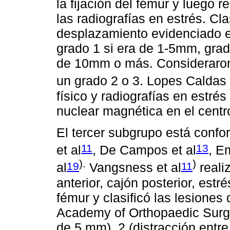
la fijación del fémur y luego re
las radiografías en estrés. Cla
desplazamiento evidenciado en
grado 1 si era de 1-5mm, grad
de 10mm o más. Consideraron l
un grado 2 o 3. Lopes Caldas 
físico y radiografías en estr
nuclear magnética en el centro
El tercer subgrupo está conf
11
13
et al
, De Campos et al
, E
).
)
19
11
al
Vangsness et al
reali
anterior, cajón posterior, estr
fémur y clasificó las lesiones
Academy of Orthopaedic Surge
de 5 mm), 2 (distracción entr