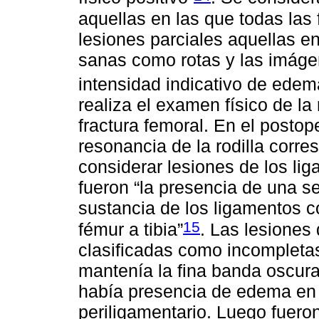
aquellas en las que todas las
lesiones parciales aquellas en
sanas como rotas y las imáge
intensidad indicativo de edema
realiza el examen físico de la r
fractura femoral. En el postope
resonancia de la rodilla corre
considerar lesiones de los l
fueron “la presencia de una se
sustancia de los ligamentos co
15
fémur a tibia”
. Las lesiones
clasificadas como incompleta
mantenía la fina banda oscura
había presencia de edema en e
periligamentario. Luego fuero