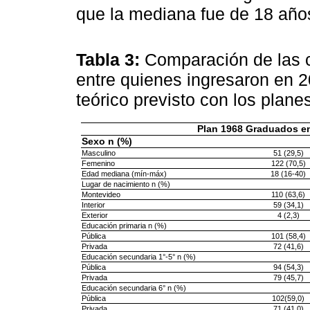
que la mediana fue de 18 añ
Tabla 3:
Comparación de las c
entre quienes ingresaron en 
teórico previsto con los plan
Plan 1968 Graduados e
Sexo n (%)
Masculino
51 (29,5)
Femenino
122 (70,5)
Edad mediana (mín-máx)
18 (16-40)
Lugar de nacimiento n (%)
Montevideo
110 (63,6)
Interior
59 (34,1)
Exterior
4 (2,3)
Educación primaria n (%)
Pública
101 (58,4)
Privada
72 (41,6)
Educación secundaria 1°-5° n (%)
Pública
94 (54,3)
Privada
79 (45,7)
Educación secundaria 6° n (%)
Pública
102(59,0)
Privada
71 (41,0)