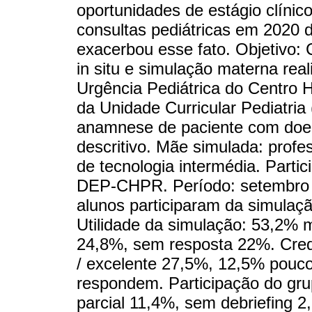
oportunidades de estágio clíni
consultas pediátricas em 2020 
exacerbou esse fato. Objetivo:
in situ e simulação materna rea
Urgência Pediátrica do Centro H
da Unidade Curricular Pediatri
anamnese de paciente com doenç
descritivo. Mãe simulada: profes
de tecnologia intermédia. Partic
DEP-CHPR. Período: setembro 
alunos participaram da simulaç
Utilidade da simulação: 53,2% mu
24,8%, sem resposta 22%. Credib
/ excelente 27,5%, 12,5% pouco
respondem. Participação do gru
parcial 11,4%, sem debriefing 