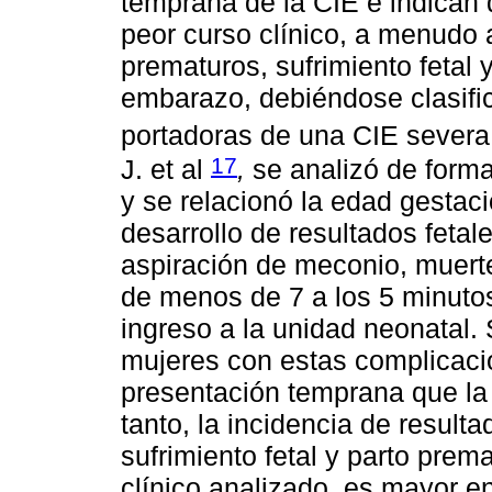
temprana de la CIE e indican
peor curso clínico, a menud
prematuros, sufrimiento fetal 
embarazo, debiéndose clasifi
portadoras de una CIE severa
17
J. et al
,
se analizó de forma
y se relacionó la edad gestac
desarrollo de resultados fetale
aspiración de meconio, muert
de menos de 7 a los 5 minuto
ingreso a la unidad neonatal.
mujeres con estas complicaci
presentación temprana que la C
tanto, la incidencia de result
sufrimiento fetal y parto pre
clínico analizado, es mayor en