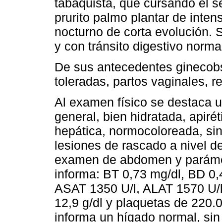
tabaquista, que cursando el s
prurito palmo plantar de inte
nocturno de corta evolución. Si
y con tránsito digestivo norma
De sus antecedentes ginecobs
toleradas, partos vaginales, r
Al examen físico se destaca u
general, bien hidratada, apiré
hepática, normocoloreada, si
lesiones de rascado a nivel d
examen de abdomen y parámetr
informa: BT 0,73 mg/dl, BD 0,
ASAT 1350 U/l, ALAT 1570 U/l
12,9 g/dl y plaquetas de 220.
informa un hígado normal, sin 