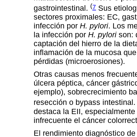
(
7
gastrointestinal.
Sus etiolog
sectores proximales: EC, gastr
infección por
H. pylori
. Los m
la infección por
H. pylori
son: 
captación del hierro de la die
inflamación de la mucosa que 
pérdidas (microerosiones).
Otras causas menos frecuente
úlcera péptica, cáncer gástrico
ejemplo), sobrecrecimiento bac
resección o bypass intestinal
destaca la EII, especialment
infrecuente el cáncer colorrect
El rendimiento diagnóstico de