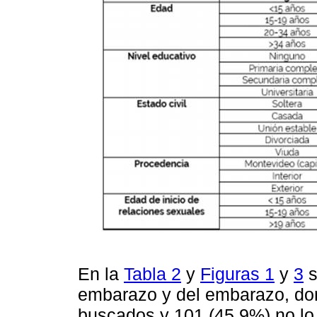
En la
Tabla 2
y
Figuras 1
y
3
s
embarazo y del embarazo, do
buscados y 101 (45,9%) no lo 