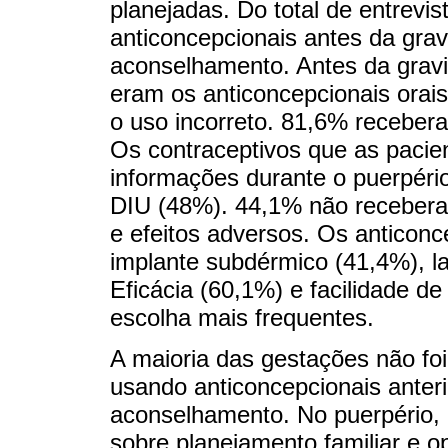
planejadas. Do total de entrev
anticoncepcionais antes da gra
aconselhamento. Antes da gravi
eram os anticoncepcionais orai
o uso incorreto. 81,6% receber
Os contraceptivos que as pacien
informações durante o puerpéri
DIU (48%). 44,1% não recebera
e efeitos adversos. Os anticonc
implante subdérmico (41,4%), l
Eficácia (60,1%) e facilidade d
escolha mais frequentes.
A maioria das gestações não fo
usando anticoncepcionais anter
aconselhamento. No puerpério, a
sobre planejamento familiar e 