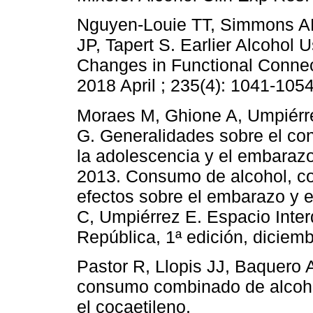
Nguyen-Louie TT, Simmons AN
JP, Tapert S. Earlier Alcohol 
Changes in Functional Connec
2018 April ; 235(4): 1041-1054
Moraes M, Ghione A, Umpiérr
G. Generalidades sobre el co
la adolescencia y el embarazo
2013. Consumo de alcohol, co
efectos sobre el embarazo y 
C, Umpiérrez E. Espacio Interd
República, 1ª edición, diciem
Pastor R, Llopis JJ, Baquero 
consumo combinado de alcohol 
el cocaetileno.