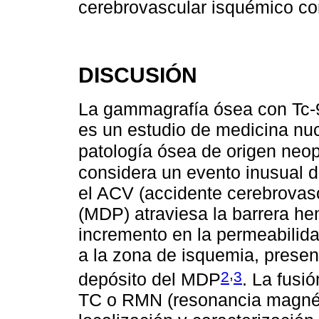
cerebrovascular isquémico co
DISCUSIÓN
La gammagrafía ósea con T
es un estudio de medicina nu
patología ósea de origen neop
considera un evento inusual d
el ACV (accidente cerebrovasc
(MDP) atraviesa la barrera he
incremento en la permeabilida
a la zona de isquemia, presen
,
2
3
depósito del MDP
. La fusi
TC o RMN (resonancia magnéti