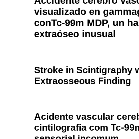
Accidente cerebro vas
visualizado en gammag
conTc-99m MDP, un ha
extraóseo inusual
Stroke in Scintigraphy
Extraosseous Finding
Acidente vascular cereb
cintilografia com Tc-9
sensorial incomum