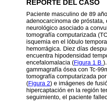
REPORTE DEL CASO
Paciente masculino de 89 año
adenocarcinoma de próstata, q
neurológico asociado a convul
tomografía computarizada (TC)
isquemia en el lóbulo tempora
hemorrágica. Diez días despué
encuentra hipodensidad tempo
encefalomalacia (
Figura 1 B
)
gammagrafía ósea con Tc-9
tomografía computarizada por
(
Figura 2
) e imágenes de fusió
hipercaptación en la región te
seguimiento, el paciente falle