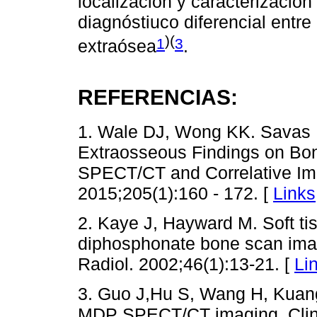
localización y caracterización
diagnóstiuco diferencial entre
)(
1
3
extraósea
.
REFERENCIAS:
1. Wale DJ, Wong KK. Savas H,
Extraosseous Findings on Bon
SPECT/CT and Correlative Im
2015;205(1):160 - 172. [
Links
2. Kaye J, Hayward M. Soft t
diphosphonate bone scan imagi
Radiol. 2002;46(1):13-21. [
Li
3. Guo J,Hu S, Wang H, Kuang
MDP SPECT/CT imaging. Clin