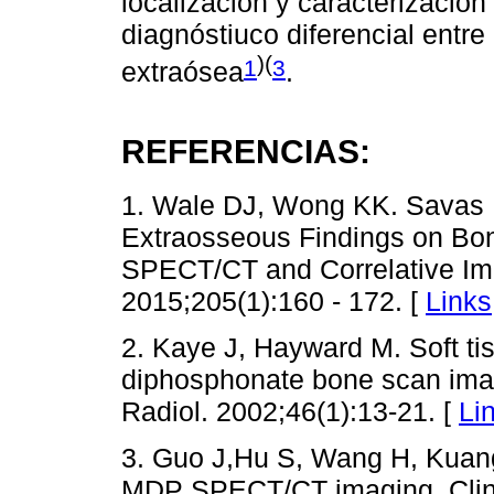
localización y caracterización
diagnóstiuco diferencial entre
)(
1
3
extraósea
.
REFERENCIAS:
1. Wale DJ, Wong KK. Savas H,
Extraosseous Findings on Bon
SPECT/CT and Correlative Im
2015;205(1):160 - 172. [
Links
2. Kaye J, Hayward M. Soft t
diphosphonate bone scan imagi
Radiol. 2002;46(1):13-21. [
Li
3. Guo J,Hu S, Wang H, Kuang
MDP SPECT/CT imaging. Clin