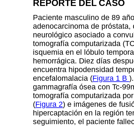
REPORTE DEL CASO
Paciente masculino de 89 año
adenocarcinoma de próstata, q
neurológico asociado a convul
tomografía computarizada (TC)
isquemia en el lóbulo tempora
hemorrágica. Diez días despué
encuentra hipodensidad tempo
encefalomalacia (
Figura 1 B
)
gammagrafía ósea con Tc-9
tomografía computarizada por
(
Figura 2
) e imágenes de fusió
hipercaptación en la región te
seguimiento, el paciente falle