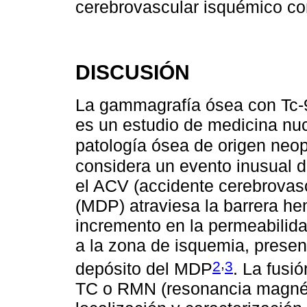
cerebrovascular isquémico co
DISCUSIÓN
La gammagrafía ósea con T
es un estudio de medicina nu
patología ósea de origen neop
considera un evento inusual d
el ACV (accidente cerebrovasc
(MDP) atraviesa la barrera he
incremento en la permeabilida
a la zona de isquemia, presen
,
2
3
depósito del MDP
. La fusi
TC o RMN (resonancia magnéti