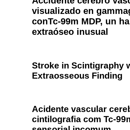
Accidente cerebro vas
visualizado en gammag
conTc-99m MDP, un ha
extraóseo inusual
Stroke in Scintigraphy
Extraosseous Finding
Acidente vascular cereb
cintilografia com Tc-9
sensorial incomum