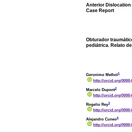
Anterior Dislocation
Case Report
Obturador traumátic
pediátrica. Relato d
1
Geronimo Methol
http://orcid.org/0000
2
Marcelo Dupont
http://orcid.org/0000
3
Rogelio Rey
http://orcid.org/0000
4
Alejandro Cuneo
http://orcid.org/0000