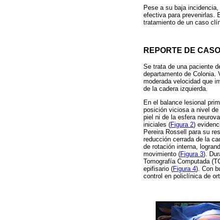
Pese a su baja incidencia,
efectiva para prevenirlas. 
tratamiento de un caso clí
REPORTE DE CAS
Se trata de una paciente 
departamento de Colonia. V
moderada velocidad que imp
de la cadera izquierda.
En el balance lesional pri
posición viciosa a nivel de
piel ni de la esfera neurov
iniciales (
Figura 2
) evidenc
Pereira Rossell para su re
reducción cerrada de la ca
de rotación interna, logran
movimiento (
Figura 3
). Du
Tomografía Computada (TC) 
epifisario (
Figura 4
). Con b
control en policlínica de or