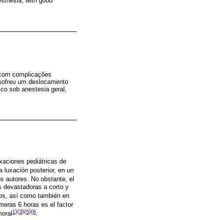
esthesia, with good
s com complicações
 sofreu um deslocamento
ico sob anestesia geral,
xaciones pediátricas de
a luxación posterior, en un
s autores. No obstante, el
s devastadoras a corto y
ños, así como también en
meras 6 horas es el factor
1
)(
3
)(
5
)(
6
moral
.