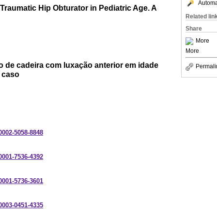
Automat
 Traumatic Hip Obturator in Pediatric Age. A
Related lin
Share
More
More
o de cadeira com luxação anterior em idade
Permali
e caso
-0002-5058-8848
-0001-7536-4392
-0001-5736-3601
-0003-0451-4335