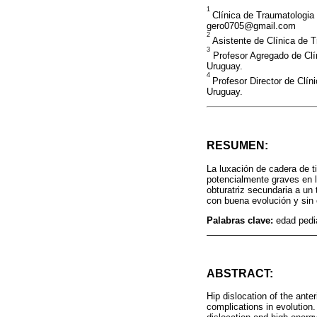
1
Clínica de Traumatologia 
gero0705@gmail.com
2
Asistente de Clínica de T
3
Profesor Agregado de Clín
Uruguay.
4
Profesor Director de Clín
Uruguay.
RESUMEN:
La luxación de cadera de ti
potencialmente graves en l
obturatriz secundaria a un 
con buena evolución y sin
Palabras clave:
edad pediá
ABSTRACT:
Hip dislocation of the anter
complications in evolution.