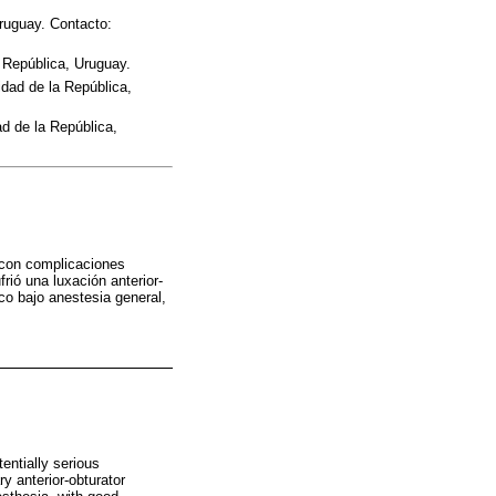
Uruguay. Contacto:
 República, Uruguay.
dad de la República,
ad de la República,
o con complicaciones
rió una luxación anterior-
ico bajo anestesia general,
tentially serious
y anterior-obturator