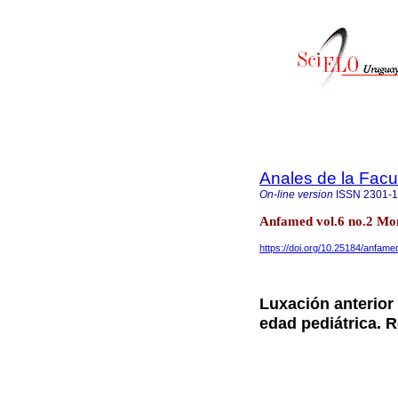
Anales de la Facu
On-line version
ISSN
2301-
Anfamed vol.6 no.2 Mo
https://doi.org/10.25184/anfa
Luxación anterior 
edad pediátrica. 