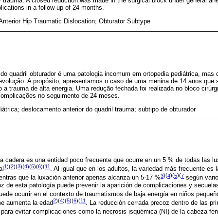
y trauma. A closed reduction was made in the surgical block under general an
lications in a follow-up of 24 months.
 Anterior Hip Traumatic Dislocation; Obturator Subtype
o do quadril obturador é uma patologia incomum em ortopedia pediátrica, ma
 evolução. A propósito, apresentamos o caso de uma menina de 14 anos que
o a trauma de alta energia. Uma redução fechada foi realizada no bloco cirúrg
omplicações no seguimento de 24 meses.
iátrica; deslocamento anterior do quadril trauma; subtipo de obturador
la cadera es una entidad poco frecuente que ocurre en un 5 % de todas las lu
1
)(
2
)(
3
)(
4
)(
5
)(
6
)(
11
al
. Al igual que en los adultos, la variedad más frecuente es l
3
)(
4
)(
5
)(
7
entras que la luxación anterior apenas alcanza un 5-17 %
según vario
z de esta patología puede prevenir la aparición de complicaciones y secuela
puede ocurrir en el contexto de traumatismos de baja energía en niños peque
2
)(
4
)(
5
)(
6
)(
11
rme aumenta la edad
. La reducción cerrada precoz dentro de las pri
para evitar complicaciones como la necrosis isquémica (NI) de la cabeza fe