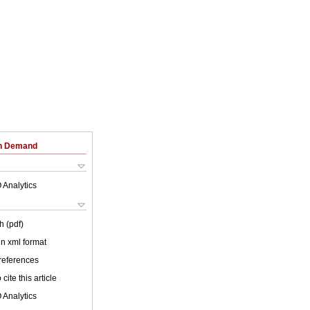
on Demand
 Analytics
h (pdf)
 in xml format
 references
cite this article
 Analytics