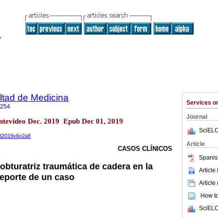
ltad de Medicina
Services 
1254
Journal
ntevideo Dec. 2019 Epub Dec 01, 2019
SciELO
med2019v6n2a8
Article
CASOS CLÍNICOS
Spanis
obturatriz traumática de cadera en la
Article
Reporte de un caso
Article
How to 
SciELO