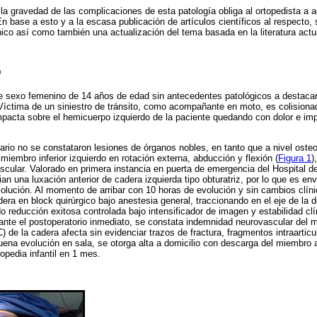
 la gravedad de las complicaciones de esta patología obliga al ortopedista a a
En base a esto y a la escasa publicación de artículos científicos al respecto
nico así como también una actualización del tema basada en la literatura actu
O
de sexo femenino de 14 años de edad sin antecedentes patológicos a destaca
íctima de un siniestro de tránsito, como acompañante en moto, es colisiona
acta sobre el hemicuerpo izquierdo de la paciente quedando con dolor e impo
mario no se constataron lesiones de órganos nobles, en tanto que a nivel osteo
 miembro inferior izquierdo en rotación externa, abducción y flexión (
Figura 1
)
ascular. Valorado en primera instancia en puerta de emergencia del Hospital d
ian una luxación anterior de cadera izquierda tipo obturatriz, por lo que es env
solución. Al momento de arribar con 10 horas de evolución y sin cambios clín
dera en block quirúrgico bajo anestesia general, traccionando en el eje de la 
do reducción exitosa controlada bajo intensificador de imagen y estabilidad cl
rante el postoperatorio inmediato, se constata indemnidad neurovascular del 
de la cadera afecta sin evidenciar trazos de fractura, fragmentos intraartic
uena evolución en sala, se otorga alta a domicilio con descarga del miembro
topedia infantil en 1 mes.