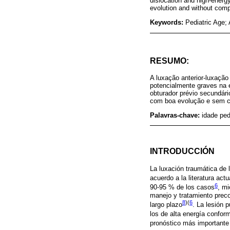
dislocation and high-energ
evolution and without comp
Keywords:
Pediatric Age;
RESUMO:
A luxação anterior-luxaçã
potencialmente graves na
obturador prévio secundári
com boa evolução e sem c
Palavras-chave:
idade ped
INTRODUCCIÓN
La luxación traumática de 
acuerdo a la literatura actu
6
90-95 % de los casos
, mi
manejo y tratamiento preco
8
)(
6
largo plazo
. La lesión 
los de alta energía confo
pronóstico más importante 