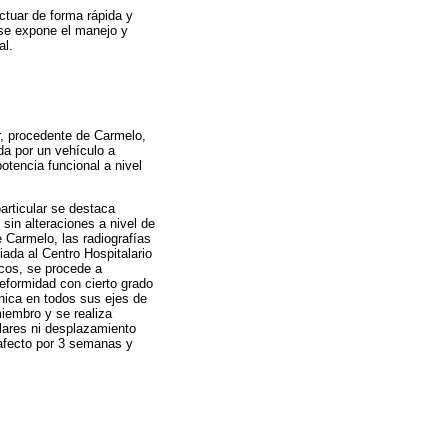
ctuar de forma rápida y
, se expone el manejo y
al.
r, procedente de Carmelo,
da por un vehículo a
tencia funcional a nivel
articular se destaca
, sin alteraciones a nivel de
e Carmelo, las radiografías
iada al Centro Hospitalario
icos, se procede a
deformidad con cierto grado
ínica en todos sus ejes de
miembro y se realiza
ulares ni desplazamiento
 afecto por 3 semanas y