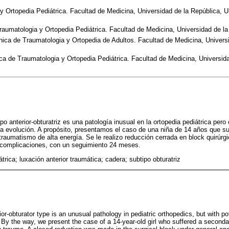
y Ortopedia Pediátrica. Facultad de Medicina, Universidad de la República, 
raumatologia y Ortopedia Pediátrica. Facultad de Medicina, Universidad de la
ica de Traumatologia y Ortopedia de Adultos. Facultad de Medicina, Universi
ica de Traumatologia y Ortopedia Pediátrica. Facultad de Medicina, Universid
po anterior-obturatriz es una patología inusual en la ortopedia pediátrica per
a evolución. A propósito, presentamos el caso de una niña de 14 años que suf
traumatismo de alta energía. Se le realizo reducción cerrada en block quirúrg
 complicaciones, con un seguimiento 24 meses.
trica; luxación anterior traumática; cadera; subtipo obturatriz
ior-obturator type is an unusual pathology in pediatric orthopedics, but with po
 By the way, we present the case of a 14-year-old girl who suffered a secondar