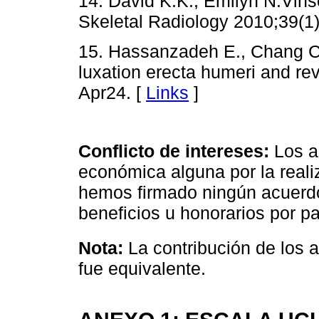
14. David K.K., Emilyn N.Vins
Skeletal Radiology 2010;39(1)
15. Hassanzadeh E., Chang Cy
luxation erecta humeri and rev
Apr24. [
Links
]
Conflicto de intereses:
Los a
económica alguna por la reali
hemos firmado ningún acuerdo
beneficios u honorarios por p
Nota:
La contribución de los a
fue equivalente.