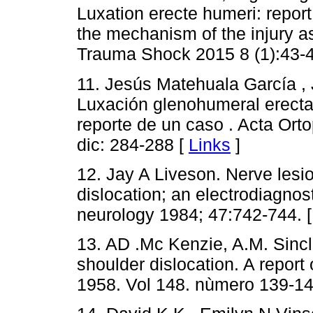
Luxation erecte humeri: report
the mechanism of the injury as
Trauma Shock 2015 8 (1):43-
11. Jesús Matehuala García , 
Luxación glenohumeral erecta bi
reporte de un caso . Acta Ort
dic: 284-288 [
Links
]
12. Jay A Liveson. Nerve lesi
dislocation; an electrodiagnos
neurology 1984; 47:742-744. 
13. AD .Mc Kenzie, A.M. Sincla
shoulder dislocation. A report
1958. Vol 148. nùmero 139-14