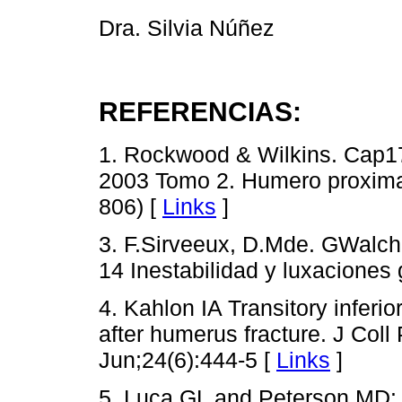
Dra. Silvia Núñez
REFERENCIAS:
1. Rockwood & Wilkins. Cap17.
2003 Tomo 2. Humero proximal
806) [
Links
]
3. F.Sirveeux, D.Mde. GWalch
14 Inestabilidad y luxaciones
4. Kahlon IA Transitory inferior
after humerus fracture. J Col
Jun;24(6):444-5 [
Links
]
5. Luca GL and Peterson MD: O