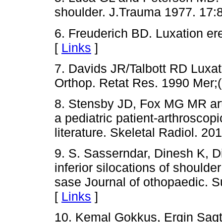
shoulder. J.Trauma 1977. 17:
6. Freuderich BD. Luxation e
[
Links
]
7. Davids JR/Talbott RD Luxati
Orthop. Retat Res. 1990 Mer;
8. Stensby JD, Fox MG MR arth
a pediatric patient-arthroscop
literature. Skeletal Radiol. 2
9. S. Sasserndar, Dinesh K, 
inferior silocations of should
sase Journal of othopaedic. 
[
Links
]
10. Kemal Gokkus, Ergin Sagt