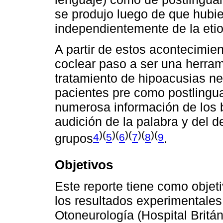
se produjo luego de que hubie
independientemente de la etio
A partir de estos acontecimie
coclear paso a ser una herram
tratamiento de hipoacusias ne
pacientes pre como postlingu
numerosa información de los b
audición de la palabra y del 
)(
)(
)(
)(
)(
4
5
6
7
8
9
grupos
.
Objetivos
Este reporte tiene como objeti
los resultados experimentales
Otoneurología (Hospital Britán