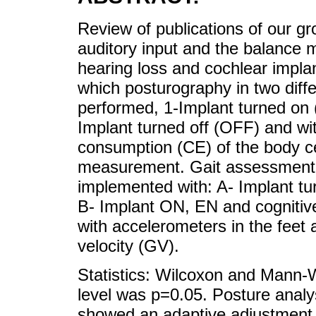
Review of publications of our gr
auditory input and the balance m
hearing loss and cochlear implan
which posturography in two diff
performed, 1-Implant turned on 
Implant turned off (OFF) and wi
consumption (CE) of the body c
measurement. Gait assessment 
implemented with: A- Implant t
B- Implant ON, EN and cognitiv
with accelerometers in the feet
velocity (GV).
Statistics: Wilcoxon and Mann-W
level was p=0.05. Posture analys
showed an adaptive adjustment,