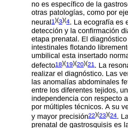
no es específico de la gastro
otras patologías, como por ej
)(
)(
1
3
4
neural
. La ecografía es 
detección y la confirmación di
etapa prenatal. El diagnóstico 
intestinales flotando libremen
umbilical esta insertado norm
)(
)(
)(
18
19
20
21
defecto
. La reson
realizar el diagnóstico. Las v
las anomalías abdominales fet
entre los diferentes tejidos, u
independencia con respecto a
por múltiples técnicos. A su 
)(
)(
22
23
24
y mayor precisión
. L
prenatal de gastrosquisis es l