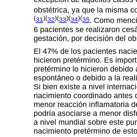
obstétrica, ya que la misma c
(
)(
)(
)(
)(
31
32
33
34
35
. Como menci
6 pacientes se realizaron ces
gestación, por decisión del ob
El 47% de los pacientes nacie
hicieron pretérmino. Es impor
pretérmino lo hicieron debido a
espontáneo o debido a la real
Si bien existe a nivel interna
nacimiento coordinado antes d
menor reacción inflamatoria de
podría asociarse a menor disf
a nivel mundial sobre este pu
nacimiento pretérmino de esto