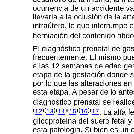
ocurrencia de un accidente v
llevaría a la oclusión de la a
intraútero, lo que interrumpe el
herniación del contenido abd
El diagnóstico prenatal de ga
frecuentemente. El mismo pu
a las 12 semanas de edad ges
etapa de la gestación donde se 
por lo que las alteraciones e
esta etapa. A pesar de lo ante
diagnóstico prenatal se reali
(
)(
)(
)(
)(
)(
12
13
14
15
16
17
. La alfa f
glicoproteína del suero fetal 
esta patología. Si bien es un