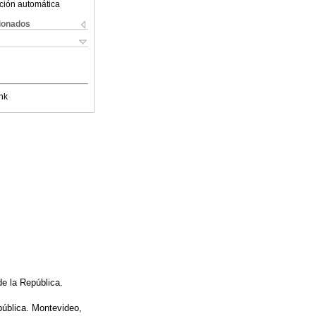
ción automática
cionados
nk
de la República.
pública. Montevideo,