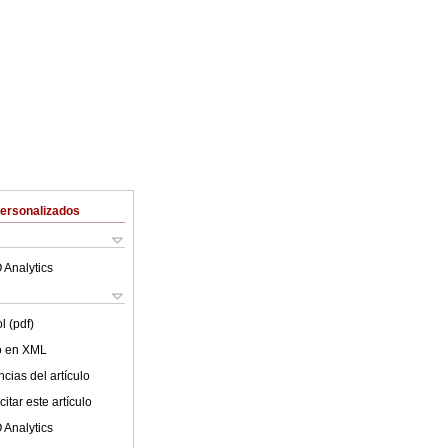
Personalizados
 Analytics
l (pdf)
lo en XML
cias del artículo
itar este artículo
 Analytics