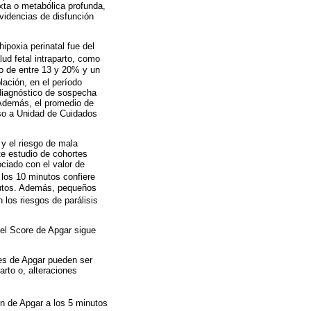
ixta o metabólica profunda,
videncias de disfunción
ipoxia perinatal fue del
ud fetal intraparto, como
vo de entre 13 y 20% y un
lación, en el período
 diagnóstico de sospecha
 Además, el promedio de
eso a Unidad de Cuidados
 y el riesgo de mala
te estudio de cohortes
ciado con el valor de
 los 10 minutos confiere
inutos. Además, pequeños
 los riesgos de parálisis
, el Score de Apgar sigue
jes de Apgar pueden ser
arto o, alteraciones
ón de Apgar a los 5 minutos