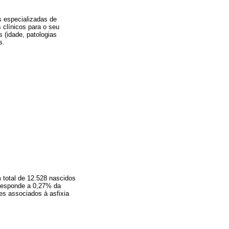
 especializadas de
 clínicos para o seu
 (idade, patologias
s.
 total de 12.528 nascidos
rresponde a 0,27% da
res associados à asfixia