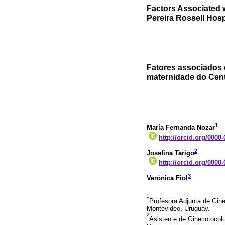
Factors Associated w
Pereira Rossell Hosp
Fatores associados
maternidade do Cent
1
María Fernanda Nozar
http://orcid.org/0000
2
Josefina Tarigo
http://orcid.org/0000
3
Verónica Fiol
1
Profesora Adjunta de Gine
Montevideo, Uruguay.
2
Asistente de Ginecotocolo