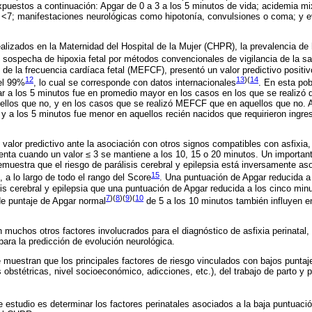
 expuestos a continuación: Apgar de 0 a 3 a los 5 minutos de vida; acidemia m
l <7; manifestaciones neurológicas como hipotonía, convulsiones o coma; y e
alizados en la Maternidad del Hospital de la Mujer (CHPR), la prevalencia de h
e sospecha de hipoxia fetal por métodos convencionales de vigilancia de la sal
o de la frecuencia cardíaca fetal (MEFCF), presentó un valor predictivo positi
12
13
)(
14
del 99%
, lo cual se corresponde con datos internacionales
. En esta pob
gar a los 5 minutos fue en promedio mayor en los casos en los que se realizó
quellos que no, y en los casos que se realizó MEFCF que en aquellos que no.
 y a los 5 minutos fue menor en aquellos recién nacidos que requirieron ingr
valor predictivo ante la asociación con otros signos compatibles con asfixia,
nta cuando un valor ≤ 3 se mantiene a los 10, 15 o 20 minutos. Un importan
muestra que el riesgo de parálisis cerebral y epilepsia está inversamente aso
15
 a lo largo de todo el rango del Score
. Una puntuación de Apgar reducida a
is cerebral y epilepsia que una puntuación de Apgar reducida a los cinco m
7
)(
8
)(
9
)(
10
de puntaje de Apgar normal
de 5 a los 10 minutos también influyen en
en muchos otros factores involucrados para el diagnóstico de asfixia perinatal
para la predicción de evolución neurológica.
 muestran que los principales factores de riesgo vinculados con bajos punta
obstétricas, nivel socioeconómico, adicciones, etc.), del trabajo de parto y p
te estudio es determinar los factores perinatales asociados a la baja puntuaci