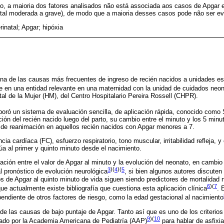
o, a maioria dos fatores analisados não está associada aos casos de Apgar
atal moderada a grave), de modo que a maioria desses casos pode não ser evi
rinatal; Apgar; hipóxia
una de las causas más frecuentes de ingreso de recién nacidos a unidades es
rte en una entidad relevante en una maternidad con la unidad de cuidados neo
tal de la Mujer (HM), del Centro Hospitalario Pereira Rossell (CHPR).
boró un sistema de evaluación sencilla, de aplicación rápida, conocido como
ión del recién nacido luego del parto, su cambio entre el minuto y los 5 minu
 de reanimación en aquellos recién nacidos con Apgar menores a 7.
cia cardíaca (FC), esfuerzo respiratorio, tono muscular, irritabilidad refleja, 
úa al primer y quinto minuto desde el nacimiento.
ación entre el valor de Apgar al minuto y la evolución del neonato, en cambio 
3
)(
4
)(
5
 pronóstico de evolución neurológica
, si bien algunos autores discuten
s de Apgar al quinto minuto de vida siguen siendo predictores de mortalidad ne
6
)(
7
ue actualmente existe bibliografía que cuestiona esta aplicación clínica
. 
ndiente de otros factores de riesgo, como la edad gestacional al nacimiento
 de las causas de bajo puntaje de Apgar. Tanto así que es uno de los criterios
9
)(
10
tado por la Academia Americana de Pediatría (AAP)
para hablar de asfixia