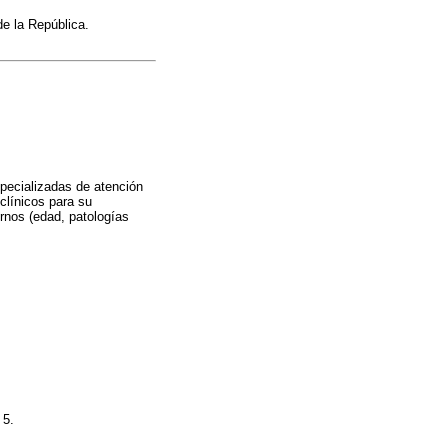
de la República.
pecializadas de atención
 clínicos para su
rnos (edad, patologías
 5.