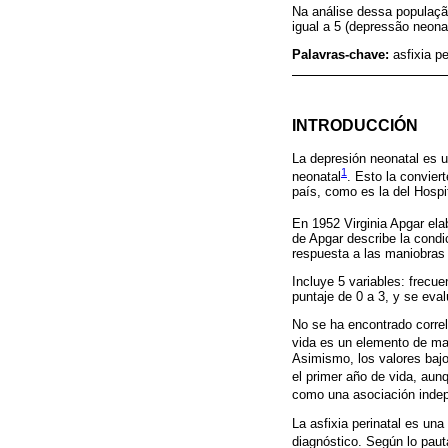
Na análise dessa populaçã
igual a 5 (depressão neon
Palavras-chave:
asfixia pe
INTRODUCCIÓN
La depresión neonatal es 
1
neonatal
. Esto la convie
país, como es la del Hospi
En 1952 Virginia Apgar ela
de Apgar describe la condic
respuesta a las maniobras
Incluye 5 variables: frecuen
puntaje de 0 a 3, y se eval
No se ha encontrado correl
vida es un elemento de mal
Asimismo, los valores bajo
el primer año de vida, aunq
como una asociación indepe
La asfixia perinatal es una
diagnóstico. Según lo pau