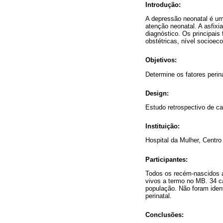
Introdução:
A depressão neonatal é um
atenção neonatal. A asfixi
diagnóstico. Os principais
obstétricas, nível socioeco
Objetivos:
Determine os fatores perin
Design:
Estudo retrospectivo de c
Instituição:
Hospital da Mulher, Centro
Participantes:
Todos os recém-nascidos a
vivos a termo no MB. 34 c
população. Não foram ident
perinatal.
Conclusões: