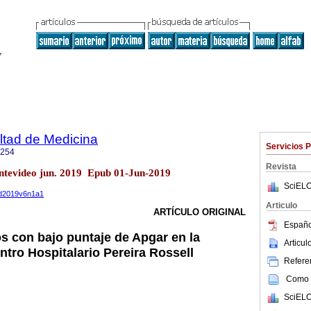
ltad de Medicina
Servicios 
1254
Revista
ntevideo jun. 2019 Epub 01-Jun-2019
SciELO
med2019v6n1a1
Articulo
ARTÍCULO ORIGINAL
Españo
s con bajo puntaje de Apgar en la
Articu
ntro Hospitalario Pereira Rossell
Referen
Como c
SciELO