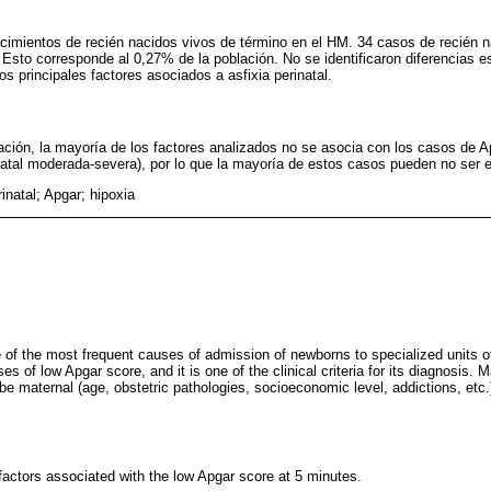
cimientos de recién nacidos vivos de término en el HM. 34 casos de recién n
 Esto corresponde al 0,27% de la población. No se identificaron diferencias 
los principales factores asociados a asfixia perinatal.
lación, la mayoría de los factores analizados no se asocia con los casos de 
natal moderada-severa), por lo que la mayoría de estos casos pueden no ser e
rinatal; Apgar; hipoxia
 of the most frequent causes of admission of newborns to specialized units of
s of low Apgar score, and it is one of the clinical criteria for its diagnosis. 
e maternal (age, obstetric pathologies, socioeconomic level, addictions, etc.),
 factors associated with the low Apgar score at 5 minutes.