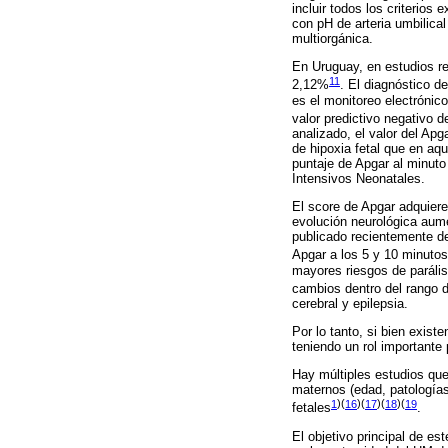
incluir todos los criterios
con pH de arteria umbilica
multiorgánica.
En Uruguay, en estudios re
11
2,12%
. El diagnóstico d
es el monitoreo electrónic
valor predictivo negativo 
analizado, el valor del Ap
de hipoxia fetal que en a
puntaje de Apgar al minuto
Intensivos Neonatales.
El score de Apgar adquiere 
evolución neurológica aume
publicado recientemente de
Apgar a los 5 y 10 minutos,
mayores riesgos de parális
cambios dentro del rango 
cerebral y epilepsia.
Por lo tanto, si bien exist
teniendo un rol importante 
Hay múltiples estudios que
maternos (edad, patologías 
1
)(
16
)(
17
)(
18
)(
19
fetales
.
El objetivo principal de es