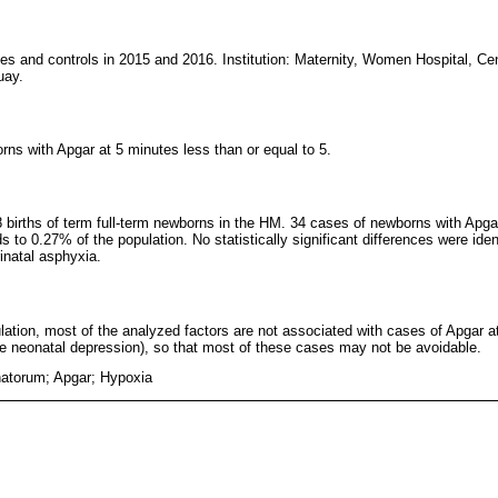
es and controls in 2015 and 2016. Institution: Maternity, Women Hospital, Cen
uay.
rns with Apgar at 5 minutes less than or equal to 5.
8 births of term full-term newborns in the HM. 34 cases of newborns with Apga
s to 0.27% of the population. No statistically significant differences were iden
inatal asphyxia.
ulation, most of the analyzed factors are not associated with cases of Apgar a
e neonatal depression), so that most of these cases may not be avoidable.
atorum; Apgar; Hypoxia