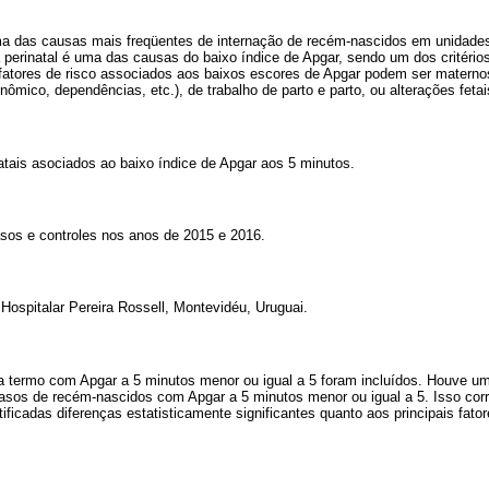
a das causas mais freqüentes de internação de recém-nascidos em unidades
a perinatal é uma das causas do baixo índice de Apgar, sendo um dos critérios
 fatores de risco associados aos baixos escores de Apgar podem ser maternos
nômico, dependências, etc.), de trabalho de parto e parto, ou alterações fetai
atais asociados ao baixo índice de Apgar aos 5 minutos.
asos e controles nos anos de 2015 e 2016.
 Hospitalar Pereira Rossell, Montevidéu, Uruguai.
 termo com Apgar a 5 minutos menor ou igual a 5 foram incluídos. Houve um
asos de recém-nascidos com Apgar a 5 minutos menor ou igual a 5. Isso co
ificadas diferenças estatisticamente significantes quanto aos principais fato