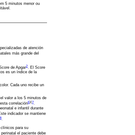
 em 5 minutos menor ou
tável.
pecializadas de atención
natales más grande del
2
 Score de Apgar
. El Score
tos es un índice de la
y color. Cada uno recibe un
el valor a los 5 minutos de
6
)(
7
 esta correlación
.
onatal e infantil durante
Este indicador se mantiene
8
.
 clínicos para su
 perinatal el paciente debe