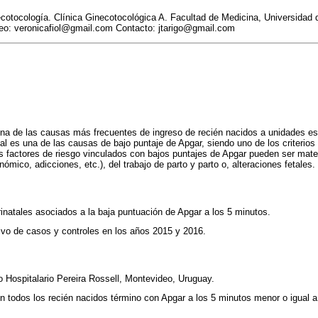
cotocología. Clínica Ginecotocológica A. Facultad de Medicina, Universidad 
eo: veronicafiol@gmail.com Contacto: jtarigo@gmail.com
una de las causas más frecuentes de ingreso de recién nacidos a unidades es
tal es una de las causas de bajo puntaje de Apgar, siendo uno de los criterios
es factores de riesgo vinculados con bajos puntajes de Apgar pueden ser mate
nómico, adicciones, etc.), del trabajo de parto y parto o, alteraciones fetales.
rinatales asociados a la baja puntuación de Apgar a los 5 minutos.
ivo de casos y controles en los años 2015 y 2016.
ro Hospitalario Pereira Rossell, Montevideo, Uruguay.
on todos los recién nacidos término con Apgar a los 5 minutos menor o igual a