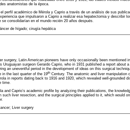
ndes anatomistas de la época.
 el perfil académico de Mérola y Caprio a través de un análisis de sus public
periencia que impulsaron a Caprio a realizar esa hepatectomia y describir los
e se consolidarían en el mundo recién 20 años después.
cáncer de hígado; cirugía hepática
iver surgery, Latin American pioneers have only occasionally been mentioned in
 Uruguayan surgeon Gerardo Caprio, who in 1931 published a report about a re
ring an uneventful period in the development of ideas on this surgical techniqu
th
n the last quarter of the 19
Century. The anatomic and liver manipulation 
ola in reports dating back to 1916 and 1920, which revealed well-grounded d
e time.
a and Caprio’s academic profile by analyzing their publications, the knowle
rm such liver resection, and the surgical principles applied to it, which would 
r.
cancer; Liver surgery