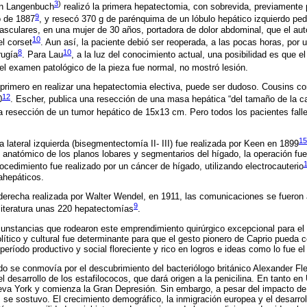
3
)
nn Langenbuch
realizó la primera hepatectomia, con sobrevida, previamente p
9
o de 1887
, y resecó 370 g de parénquima de un lóbulo hepático izquierdo ped
vasculares, en una mujer de 30 años, portadora de dolor abdominal, que el auto
10
l corset
. Aun así, la paciente debió ser reoperada, a las pocas horas, por
8
10
rugía
. Para Lau
, a la luz del conocimiento actual, una posibilidad es que el
el examen patológico de la pieza fue normal, no mostró lesión.
primero en realizar una hepatectomia electiva, puede ser dudoso. Cousins c
12
0
. Escher, publica una resección de una masa hepática “del tamaño de la 
a resección de un tumor hepático de 15x13 cm. Pero todos los pacientes falle
15
lateral izquierda (bisegmentectomía II- III) fue realizada por Keen en 1899
o anatómico de los planos lobares y segmentarios del hígado, la operación f
ocedimiento fue realizado por un cáncer de hígado, utilizando electrocauterio
rahepáticos.
derecha realizada por Walter Wendel, en 1911, las comunicaciones se fueron
9
 literatura unas 220 hepatectomías
.
rcunstancias que rodearon este emprendimiento quirúrgico excepcional para el d
lítico y cultural fue determinante para que el gesto pionero de Caprio pueda 
período productivo y social floreciente y rico en logros e ideas como lo fue e
o se conmovía por el descubrimiento del bacteriólogo británico Alexander Fle
l desarrollo de los estafilococos, que dará origen a la penicilina. En tanto e
va York y comienza la Gran Depresión. Sin embargo, a pesar del impacto de e
se sostuvo. El crecimiento demográfico, la inmigración europea y el desarrol