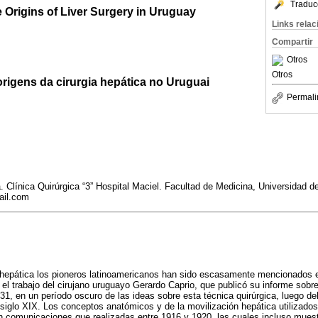
Traduc
 Origins of Liver Surgery in Uruguay
Links rela
Compartir
Otros
Otros
origens da cirurgia hepática no Uruguai
Permali
a. Clínica Quirúrgica “3” Hospital Maciel. Facultad de Medicina, Universidad d
ail.com
ía hepática los pioneros latinoamericanos han sido escasamente mencionados en
el trabajo del cirujano uruguayo Gerardo Caprio, que publicó su informe sobre
31, en un período oscuro de las ideas sobre esta técnica quirúrgica, luego del
 siglo XIX. Los conceptos anatómicos y de la movilización hepática utilizados
en comunicaciones que realizadas entre 1916 y 1920, las cuales incluso mues