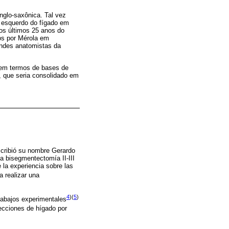
anglo-saxônica. Tal vez
o esquerdo do fígado em
nos últimos 25 anos do
os por Mérola em
ndes anatomistas da
, em termos de bases de
, que seria consolidado em
nscribió su nombre Gerardo
a bisegmentectomía II-III
 la experiencia sobre las
a realizar una
4
)(
5
)
rabajos experimentales
ecciones de hígado por