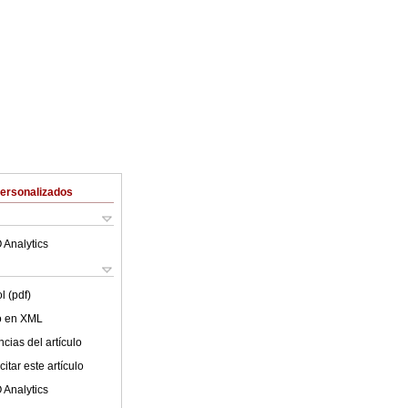
Personalizados
 Analytics
l (pdf)
lo en XML
cias del artículo
itar este artículo
 Analytics