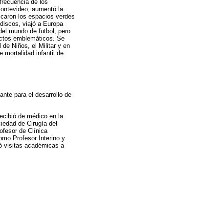
frecuencia de los
Montevideo, aumentó la
licaron los espacios verdes
discos, viajó a Europa
del mundo de futbol, pero
ectos emblemáticos. Se
 de Niños, el Militar y en
 mortalidad infantil de
nte para el desarrollo de
ecibió de médico en la
iedad de Cirugía del
fesor de Clínica
mo Profesor Interino y
zó visitas académicas a