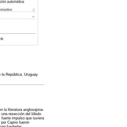
ción automática
cionados
nk
e la República. Uruguay.
 la literatura anglosajona.
 una resección del lóbulo
 fuerte impulso que tuviera
 por Caprio fueron
tran fundadas