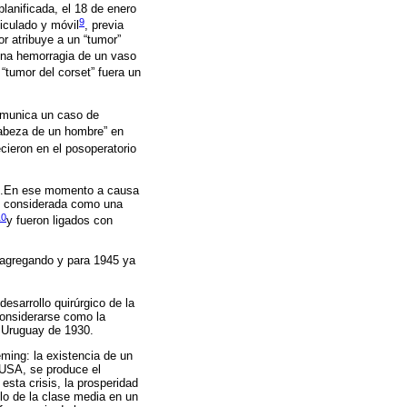
lanificada, el 18 de enero
9
iculado y móvil
, previa
r atribuye a un “tumor”
 una hemorragia de un vaso
 “tumor del corset” fuera un
omunica un caso de
cabeza de un hombre” en
cieron en el posoperatorio
.En ese momento a causa
ue considerada como una
10
y fueron ligados con
 agregando y para 1945 ya
esarrollo quirúrgico de la
considerarse como la
l Uruguay de 1930.
ming: la existencia de un
n USA, se produce el
sta crisis, la prosperidad
lo de la clase media en un