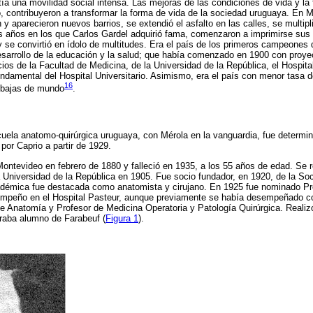
a una movilidad social intensa. Las mejoras de las condiciones de vida y la 
o, contribuyeron a transformar la forma de vida de la sociedad uruguaya. En 
 y aparecieron nuevos barrios, se extendió el asfalto en las calles, se multip
os años en los que Carlos Gardel adquirió fama, comenzaron a imprimirse sus 
y se convirtió en ídolo de multitudes. Era el país de los primeros campeones 
arrollo de la educación y la salud; que había comenzado en 1900 con proy
cios de la Facultad de Medicina, de la Universidad de la República, el Hospital
undamental del Hospital Universitario. Asimismo, era el país con menor tasa de
16
 bajas de mundo
.
uela anatomo-quirúrgica uruguaya, con Mérola en la vanguardia, fue determina
 por Caprio a partir de 1929.
ontevideo en febrero de 1880 y falleció en 1935, a los 55 años de edad. Se r
 Universidad de la República en 1905. Fue socio fundador, en 1920, de la Soc
démica fue destacada como anatomista y cirujano. En 1925 fue nominado Pro
empeño en el Hospital Pasteur, aunque previamente se había desempeñado co
de Anatomía y Profesor de Medicina Operatoria y Patología Quirúrgica. Reali
raba alumno de Farabeuf (
Figura 1
).