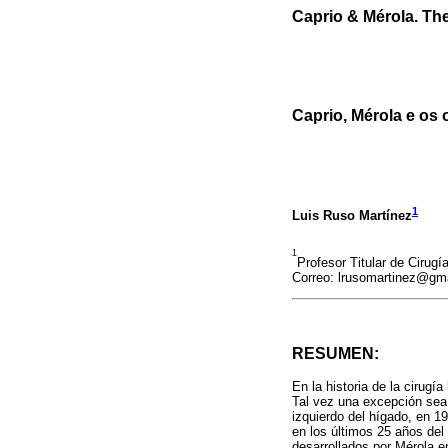
Caprio & Mérola. The
Caprio, Mérola e os 
1
Luis Ruso Martínez
1
Profesor Titular de Cirugí
Correo: lrusomartinez@gm
RESUMEN:
En la historia de la cirug
Tal vez una excepción sea 
izquierdo del hígado, en 19
en los últimos 25 años del
desarrollados por Mérola 