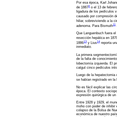
Por esa época, Karl Joha
8
de 1887
o el 13 de febrer
ligadura de los pedículos 
causado por compresión de
hiliar, sobreviviendo a la ci
11
adenoma. Para Bismuth
Que Languenbuch fuera el 
resección hepática en 187
13
14
1886
y Lius
reporta un
inmediato.
La primera segmentectomía 
de la falta de conocimient
lobectomía izquierda. El pr
catgut cinco pedículos int
Luego de la hepatectomia 
se habían registrado en la
No es fácil explicar las ci
época. El contexto sociopo
expresión quirúrgica de un 
Entre 1928 y 1929, el mund
moho con poder de inhibir e
colapso de la Bolsa de Nue
económica de nuestro país 