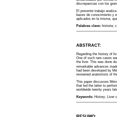
discrepancias con los gra
El presente trabajo analiza
bases de conocimiento y ex
aplicados en la misma, qu
Palabras clave:
historia; 
ABSTRACT:
Regarding the history of l
One of such rare cases was
the liver. This was done du
remarkable advances made i
had been developed by Mér
renowned anatomists of th
This paper discusses Mérol
that led the latter to perfo
worldwide twenty years late
Keywords:
History; Liver 
RESUMO: