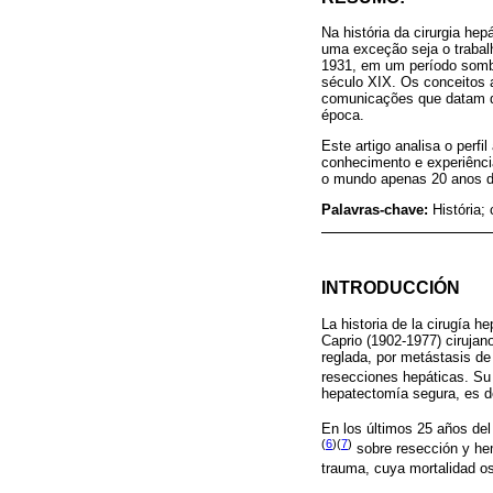
Na história da cirurgia he
uma exceção seja o trabal
1931, em um período sombri
século XIX. Os conceitos 
comunicações que datam d
época.
Este artigo analisa o perf
conhecimento e experiência
o mundo apenas 20 anos d
Palavras-chave:
História;
INTRODUCCIÓN
La historia de la cirugía h
Caprio (1902-1977) cirujan
reglada, por metástasis de
resecciones hepáticas. Su
hepatectomía segura, es d
En los últimos 25 años del
(
6
)(
7
)
sobre resección y hem
trauma, cuya mortalidad o