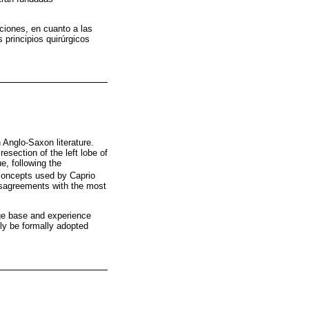
aciones, en cuanto a las
 principios quirúrgicos
 Anglo-Saxon literature.
section of the left lobe of
e, following the
concepts used by Caprio
isagreements with the most
dge base and experience
only be formally adopted