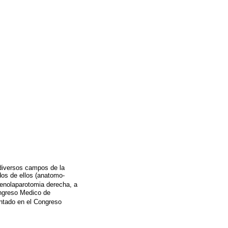
 diversos campos de la
dos de ellos (anatomo-
frenolaparotomia derecha, a
Congreso Medico de
entado en el Congreso