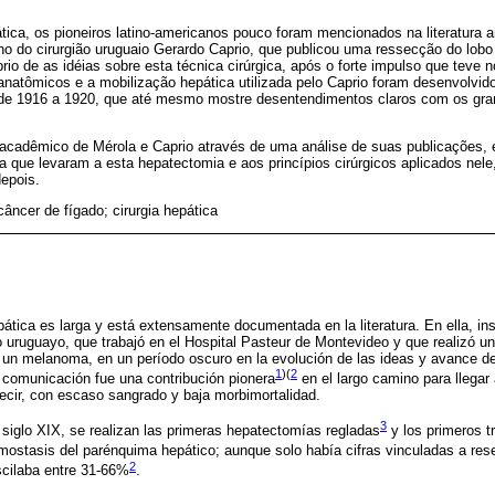
pática, os pioneiros latino-americanos pouco foram mencionados na literatura 
ho do cirurgião uruguaio Gerardo Caprio, que publicou uma ressecção do lob
o de as idéias sobre esta técnica cirúrgica, após o forte impulso que teve 
anatômicos e a mobilização hepática utilizada pelo Caprio foram desenvolvid
e 1916 a 1920, que até mesmo mostre desentendimentos claros com os gra
il acadêmico de Mérola e Caprio através de uma análise de suas publicações
 que levaram a esta hepatectomia e aos princípios cirúrgicos aplicados nele
epois.
 câncer de fígado; cirurgia hepática
epática es larga y está extensamente documentada en la literatura. En ella, i
o uruguayo, que trabajó en el Hospital Pasteur de Montevideo y que realizó un
 un melanoma, en un período oscuro en la evolución de las ideas y avance de
1
)(
2
 comunicación fue una contribución pionera
en el largo camino para llegar 
ecir, con escaso sangrado y baja morbimortalidad.
3
 siglo XIX, se realizan las primeras hepatectomías regladas
y los primeros t
ostasis del parénquima hepático; aunque solo había cifras vinculadas a res
2
scilaba entre 31-66%
.