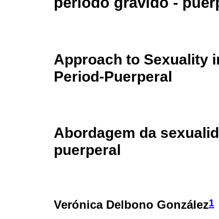
período grávido - puer
Approach to Sexuality i
Period-Puerperal
Abordagem da sexualida
puerperal
1
Verónica Delbono González