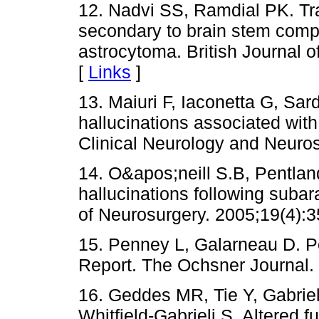
12. Nadvi SS, Ramdial PK. Tra
secondary to brain stem compr
astrocytoma. British Journal 
[
Links
]
13. Maiuri F, Iaconetta G, S
hallucinations associated wit
Clinical Neurology and Neuros
14. O&apos;neill S.B, Pentlan
hallucinations following suba
of Neurosurgery. 2005;19(4):3
15. Penney L, Galarneau D. P
Report. The Ochsner Journal.
16. Geddes MR, Tie Y, Gabrie
Whitfield-Gabrieli S. Altered f