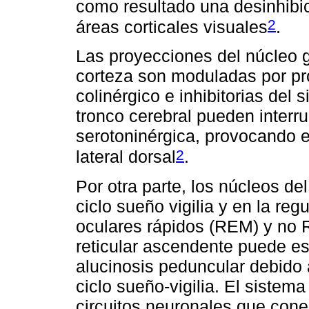
como resultado una desinhibi
2
áreas corticales visuales
.
Las proyecciones del núcleo g
corteza son moduladas por pro
colinérgico e inhibitorias del
tronco cerebral pueden interru
serotoninérgica, provocando e
2
lateral dorsal
.
Por otra parte, los núcleos de
ciclo sueño vigilia y en la re
oculares rápidos (REM) y no 
reticular ascendente puede es
alucinosis peduncular debido 
ciclo sueño-vigilia. El siste
circuitos neuronales que conec