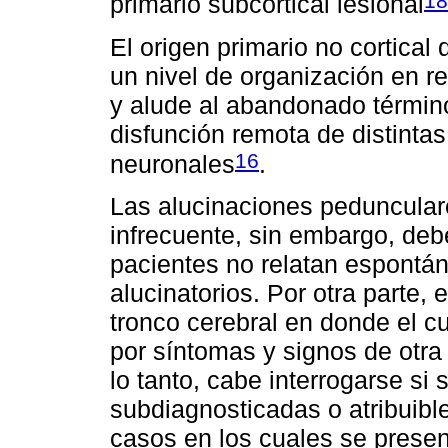
18
primario subcortical lesional
El origen primario no cortical
un nivel de organización en r
y alude al abandonado término
disfunción remota de distinta
16
neuronales
.
Las alucinaciones peduncula
infrecuente, sin embargo, d
pacientes no relatan espont
alucinatorios. Por otra parte, 
tronco cerebral en donde el c
por síntomas y signos de otra
lo tanto, cabe interrogarse si
subdiagnosticadas o atribuibl
casos en los cuales se present