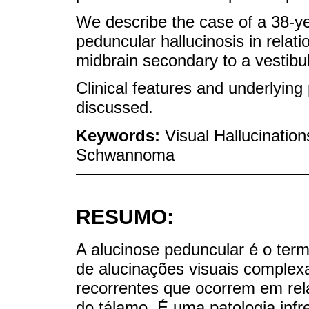
We describe the case of a 38-
peduncular hallucinosis in relati
midbrain secondary to a vestib
Clinical features and underlyin
discussed.
Keywords:
Visual Hallucination
Schwannoma
RESUMO:
A alucinose peduncular é o ter
de alucinações visuais complexa
recorrentes que ocorrem em rela
do tálamo. É uma patologia infre