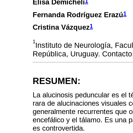
1
Elisa Demicheli
1
Fernanda Rodríguez Erazú
1
Cristina Vázquez
1
Instituto de Neurología, Facu
República, Uruguay. Contacto
RESUMEN:
La alucinosis peduncular es el t
rara de alucinaciones visuales c
generalmente recurrentes que oc
encefálico y el tálamo. Es una p
es controvertida.