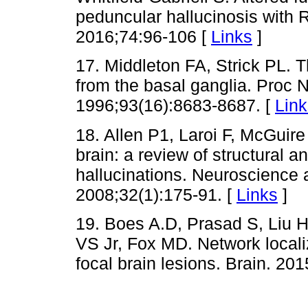
peduncular hallucinosis with 
2016;74:96-106 [
Links
]
17. Middleton FA, Strick PL. T
from the basal ganglia. Proc 
1996;93(16):8683-8687. [
Link
18. Allen P1, Laroi F, McGuir
brain: a review of structural 
hallucinations. Neuroscience
2008;32(1):175-91. [
Links
]
19. Boes A.D, Prasad S, Liu 
VS Jr, Fox MD. Network locali
focal brain lesions. Brain. 20