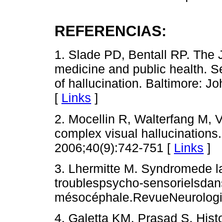
REFERENCIAS:
1. Slade PD, Bentall RP. The
medicine and public health. Se
of hallucination. Baltimore: J
[
Links
]
2. Mocellin R, Walterfang M, 
complex visual hallucinations.
2006;40(9):742-751 [
Links
]
3. Lhermitte M. Syndromede l
troublespsycho-sensorielsdans
mésocéphale.RevueNeurologi
4. Galetta KM, Prasad S. Histo