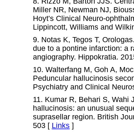
8. Rizzo M, Barton JJS. Centra
Miller NR, Newman NJ, Biouss
Hoyt's Clinical Neuro-ophthal
Lippincott, Williams and Wilk
9. Notas K, Tegos T, Orologas
due to a pontine infarction: a 
angiography. Hippokratia. 201
10. Walterfang M, Goh A, Moce
Peduncular hallucinosis secon
Psychiatry and Clinical Neuro
11. Kumar R, Behari S, Wahi 
hallucinosis: an unusual sequel
suprasellar region. British Jo
503 [
Links
]