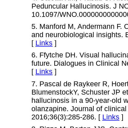
Peduncular Hallucinosis. J N
10.1097/WNO.000000000000
5. Manford M, Andermann F. Co
and neurobiological insights. 
[
Links
]
6. Ffytche DH. Visual halluci
future. Dialogues in Clinical 
[
Links
]
7. Pascal de Raykeer R, Hoert
BlumenstockY, Schuster JP et 
hallucinosis in a 90-year-old 
olanzapine. Journal of clinic
2016;36(3):285-286. [
Links
]