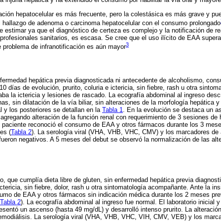
a injuria hepática y ha extendido el consumo por habilitar la vía oral y mayor
tación hepatocelular es más frecuente, pero la colestásica es más grave y pued
 el hallazgo de adenoma o carcinoma hepatocelular con el consumo prolongado
 de estimar ya que el diagnóstico de certeza es complejo y la notificación de 
profesionales sanitarios, es escasa. Se cree que el uso ilícito de EAA supera
3
te problema de infranotificación es aún mayor
fermedad hepática previa diagnosticada ni antecedente de alcoholismo, consu
0 días de evolución, prurito, coluria e ictericia, sin fiebre, rash u otra sint
ba la ictericia y lesiones de rascado. La ecografía abdominal al ingreso desc
nas, sin dilatación de la vía biliar, sin alteraciones de la morfología hepática
al y los posteriores se detallan en la
Tabla 1
. En la evolución se destaca un a
, agregando alteración de la función renal con requerimiento de 3 sesiones de 
l paciente reconoció el consumo de EAA y otros fármacos durante los 3 meses
es (
Tabla 2
). La serología viral (VHA, VHB, VHC, CMV) y los marcadores de
eron negativos. A 5 meses del debut se observó la normalización de las alt
, que cumplía dieta libre de gluten, sin enfermedad hepática previa diagnost
ctericia, sin fiebre, dolor, rash u otra sintomatología acompañante. Ante la ins
umo de EAA y otros fármacos sin indicación médica durante los 2 meses prev
Tabla 2
). La ecografía abdominal al ingreso fue normal. El laboratorio inicial y
resentó un ascenso (hasta 49 mg/dL) y desarrolló intenso prurito. La alteración
 hemodiálisis. La serología viral (VHA, VHB, VHC, VIH, CMV, VEB) y los mar