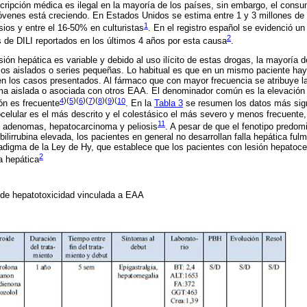
cripción médica es ilegal en la mayoría de los países, sin embargo, el consu
s jóvenes está creciendo. En Estados Unidos se estima entre 1 y 3 millones 
1
os y entre el 16-50% en culturistas
. En el registro español se evidenció un
2
 de DILI reportados en los últimos 4 años por esta causa
.
esión hepática es variable y debido al uso ilícito de estas drogas, la mayoría d
sos aislados o series pequeñas. Lo habitual es que en un mismo paciente ha
n los casos presentados. Al fármaco que con mayor frecuencia se atribuye la
ma aislada o asociada con otros EAA. El denominador común es la elevación de 
4
)(
5
)(
6
)(
7
)(
8
)(
9
)(
10
ón es frecuente
. En la
Tabla 3
se resumen los datos más sign
tocelular es el más descrito y el colestásico el más severo y menos frecuente
11
 de adenomas, hepatocarcinoma y peliosis
. A pesar de que el fenotipo predo
ilirrubina elevada, los pacientes en general no desarrollan falla hepática ful
radigma de la Ley de Hy, que establece que los pacientes con lesión hepatocel
2
a hepática
 de hepatotoxicidad vinculada a EAA