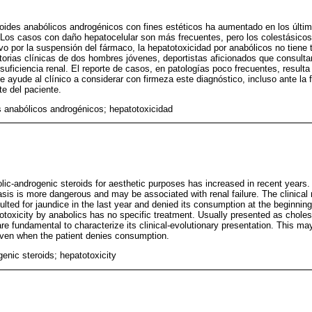
roides anabólicos androgénicos con fines estéticos ha aumentado en los últi
 Los casos con daño hepatocelular son más frecuentes, pero los colestásic
lvo por la suspensión del fármaco, la hepatotoxicidad por anabólicos no tiene
torias clínicas de dos hombres jóvenes, deportistas aficionados que consultar
suficiencia renal. El reporte de casos, en patologías poco frecuentes, resulta
e ayude al clínico a considerar con firmeza este diagnóstico, incluso ante la 
te del paciente.
s anabólicos androgénicos; hepatotoxicidad
olic-androgenic steroids for aesthetic purposes has increased in recent years
asis is more dangerous and may be associated with renal failure. The clinical
lted for jaundice in the last year and denied its consumption at the beginning
totoxicity by anabolics has no specific treatment. Usually presented as choles
are fundamental to characterize its clinical-evolutionary presentation. This may
even when the patient denies consumption.
enic steroids; hepatotoxicity