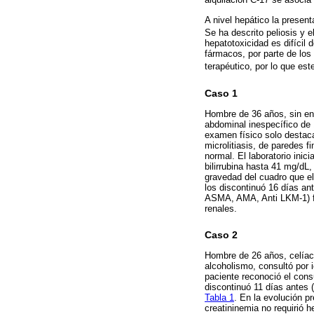
alquilación C-17 se asocia 
A nivel hepático la presen
Se ha descrito peliosis y
hepatotoxicidad es difícil
fármacos, por parte de los 
terapéutico, por lo que es
Caso 1
Hombre de 36 años, sin en
abdominal inespecífico de 1
examen físico solo destaca
microlitiasis, de paredes fi
normal. El laboratorio inici
bilirrubina hasta 41 mg/dL
gravedad del cuadro que e
los discontinuó 16 días ant
ASMA, AMA, Anti LKM-1) fu
renales.
Caso 2
Hombre de 26 años, celíaco
alcoholismo, consultó por i
paciente reconoció el cons
discontinuó 11 días antes (
Tabla 1
. En la evolución p
creatininemia no requirió