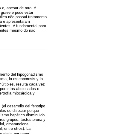
 e, apesar de raro, é
 grave e pode estar
lica não possui tratamento
ia e apresentaram
qüentes, é fundamental para
o antes mesmo do não
amiento del hipogonadismo
ama, la osteoporosis y la
últiples, resulta cada vez
ortistas aficionados o
rtrofia miocárdica y
el desarrollo del fenotipo
bles de disociar porque
lismo hepático disminuido
tres grupos: testosterona y
lol, drostanolona,
, entre otros). La
1