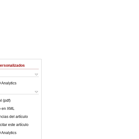
Personalizados
 Analytics
l (pdf)
lo en XML
cias del artículo
itar este artículo
 Analytics