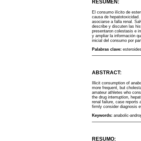
RESUMEN:
El consumo ilícito de este
causa de hepatotoxicidad.
asociarse a falla renal. Sa
describe y discuten las his
presentaron colestasis e in
y ampliar la información qu
inicial del consumo por par
Palabras clave:
esteroide
ABSTRACT:
Illicit consumption of anab
more frequent, but cholest
amateur athletes who consu
the drug interruption, hepa
renal failure, case reports 
firmly consider diagnosis 
Keywords:
anabolic-androg
RESUMO: