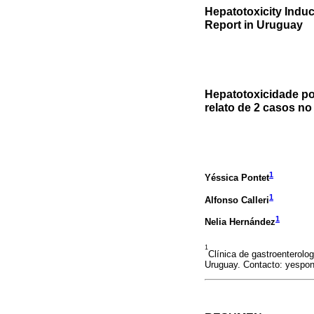
Hepatotoxicity Indu
Report in Uruguay
Hepatotoxicidade po
relato de 2 casos no
1
Yéssica Pontet
1
Alfonso Calleri
1
Nelia Hernández
1
Clínica de gastroenterolog
Uruguay. Contacto: yespo