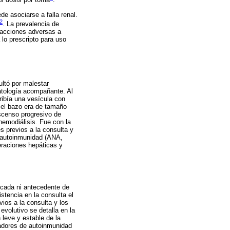
es dosis por toma
.
e asociarse a falla renal.
2
. La prevalencia de
reacciones adversas a
 lo prescripto para uso
ltó por malestar
omatología acompañante. Al
ribía una vesícula con
 y el bazo era de tamaño
scenso progresivo de
hemodiálisis. Fue con la
 previos a la consulta y
 autoinmunidad (ANA,
eraciones hepáticas y
icada ni antecedente de
istencia en la consulta el
ios a la consulta y los
 evolutivo se detalla en la
 leve y estable de la
cadores de autoinmunidad