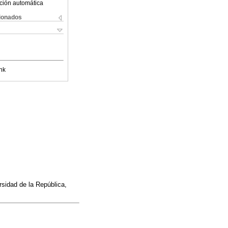
ción automática
cionados
nk
rsidad de la República,