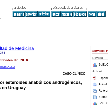
ltad de Medicina
Servicios 
1254
Revista
tevideo dic. 2018
SciELO
med2018v5n2a4
Articulo
CASO CLÍNICO
Españo
or esteroides anabólicos androgénicos,
Articu
s en Uruguay
Referen
Como c
SciELO