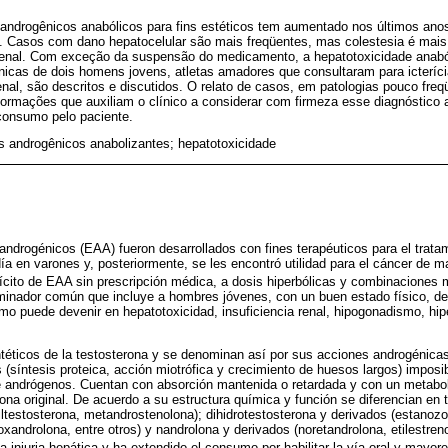
s androgênicos anabólicos para fins estéticos tem aumentado nos últimos anos
. Casos com dano hepatocelular são mais freqüentes, mas colestesia é mais
 renal. Com exceção da suspensão do medicamento, a hepatotoxicidade anabó
línicas de dois homens jovens, atletas amadores que consultaram para icteríc
renal, são descritos e discutidos. O relato de casos, em patologias pouco fre
nformações que auxiliam o clínico a considerar com firmeza esse diagnóstic
 consumo pelo paciente.
s androgênicos anabolizantes; hepatotoxicidade
androgénicos (EAA) fueron desarrollados con fines terapéuticos para el trat
día en varones y, posteriormente, se les encontró utilidad para el cáncer de m
ilícito de EAA sin prescripción médica, a dosis hiperbólicas y combinaciones m
inador común que incluye a hombres jóvenes, con un buen estado físico, dep
umo puede devenir en hepatotoxicidad, insuficiencia renal, hipogonadismo, hipe
éticos de la testosterona y se denominan así por sus acciones androgénicas (
 (síntesis proteica, acción miotrófica y crecimiento de huesos largos) imposi
de andrógenos. Cuentan con absorción mantenida o retardada y con un metabo
ona original. De acuerdo a su estructura química y función se diferencian en 
iltestosterona, metandrostenolona); dihidrotestosterona y derivados (estanozo
androlona, entre otros) y nandrolona y derivados (noretandrolona, etilestrenol