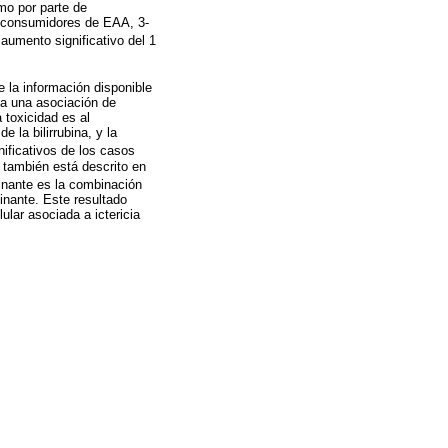
mo por parte de
de consumidores de EAA, 3-
 aumento significativo del 1
e la información disponible
ya una asociación de
 toxicidad es al
la bilirrubina, y la
ificativos de los casos
, también está descrito en
minante es la combinación
minante. Este resultado
ular asociada a ictericia