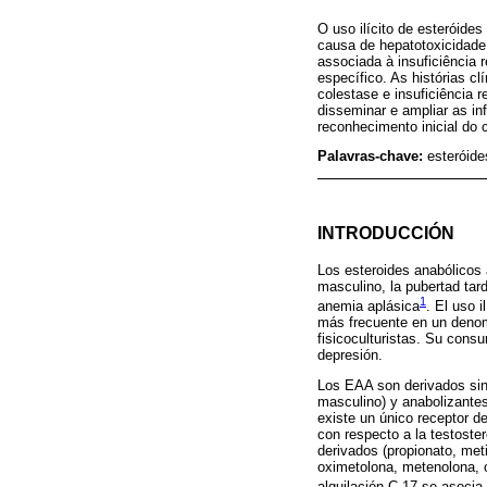
O uso ilícito de esteróide
causa de hepatotoxicidade
associada à insuficiência
específico. As histórias c
colestase e insuficiência 
disseminar e ampliar as i
reconhecimento inicial do
Palavras-chave:
esteróide
INTRODUCCIÓN
Los esteroides anabólicos 
masculino, la pubertad tar
1
anemia aplásica
. El uso 
más frecuente en un denom
fisicoculturistas. Su cons
depresión.
Los EAA son derivados sint
masculino) y anabolizantes
existe un único receptor 
con respecto a la testoster
derivados (propionato, met
oximetolona, metenolona, ox