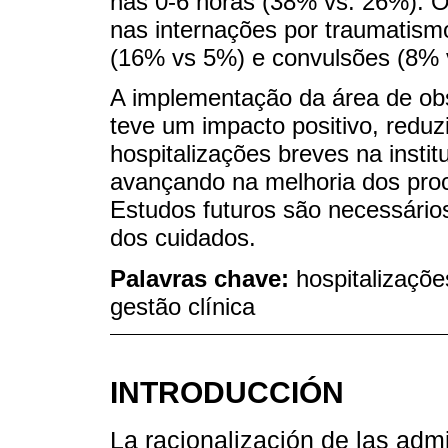
nas 0-6 horas (38% vs. 26%). O
nas internações por traumatism
(16% vs 5%) e convulsões (8% v
A implementação da área de ob
teve um impacto positivo, reduz
hospitalizações breves na instit
avançando na melhoria dos proc
Estudos futuros são necessários
dos cuidados.
Palavras chave:
hospitalizaçõe
gestão clínica
INTRODUCCIÓN
La racionalización de las adm