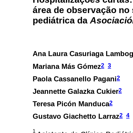
área de observação no 
pediátrica da
Asociació
Ana Laura Casuriaga Lambog
2
3
Mariana Más Gómez
2
Paola Cassanello Pagani
2
Jeannette Galazka Cukier
2
Teresa Picón Manduca
2
4
Gustavo Giachetto Larraz
1