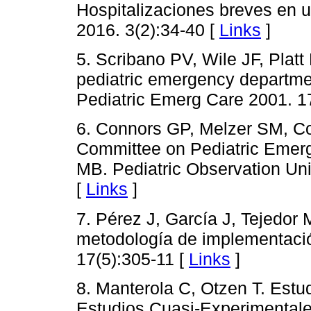
Hospitalizaciones breves en u
2016. 3(2):34-40 [
Links
]
5. Scribano PV, Wile JF, Platt
pediatric emergency departmen
Pediatric Emerg Care 2001. 1
6. Connors GP, Melzer SM, Co
Committee on Pediatric Emerg
MB. Pediatric Observation Uni
[
Links
]
7. Pérez J, García J, Tejedor 
metodología de implementació
17(5):305-11 [
Links
]
8. Manterola C, Otzen T. Estu
Estudios Cuasi-Experimentales