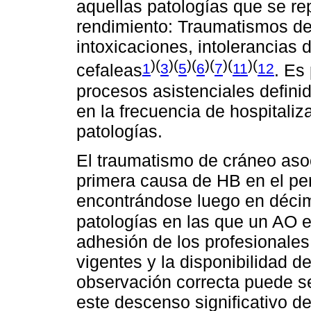
aquellas patologías que se re
rendimiento: Traumatismos de
intoxicaciones, intolerancias 
)(
)(
)(
)(
)(
)(
1
3
5
6
7
11
12
cefaleas
. Es
procesos asistenciales definid
en la frecuencia de hospitali
patologías.
El traumatismo de cráneo asoc
primera causa de HB en el pe
encontrándose luego en décim
patologías en las que un AO e
adhesión de los profesionales
vigentes y la disponibilidad d
observación correcta puede s
este descenso significativo de