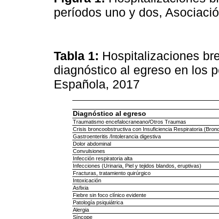
períodos uno y dos, Asociaci
Tabla 1:
Hospitalizaciones br
diagnóstico al egreso en los 
Española, 2017
Diagnóstico al egreso
Traumatismo encefalocraneano/Otros Traumas
Crisis broncoobstructiva con Insuficiencia Respiratoria (Bronq
Gastroenteritis /Intolerancia digestiva
Dolor abdominal
Convulsiones
Infección respiratoria alta
Infecciones (Urinaria, Piel y tejidos blandos, eruptivas)
Fracturas, tratamiento quirúrgico
Intoxicación
Asfixia
Fiebre sin foco clínico evidente
Patología psiquiátrica
Alergia
Síncope