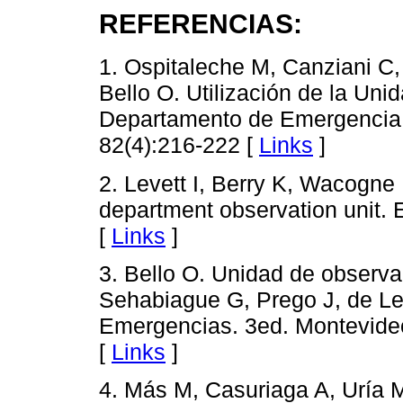
REFERENCIAS:
1. Ospitaleche M, Canziani C,
Bello O. Utilización de la Un
Departamento de Emergencia P
82(4):216-222 [
Links
]
2. Levett I, Berry K, Wacogne
department observation unit.
[
Links
]
3. Bello O. Unidad de observa
Sehabiague G, Prego J, de Leo
Emergencias. 3ed. Montevideo:
[
Links
]
4. Más M, Casuriaga A, Uría M