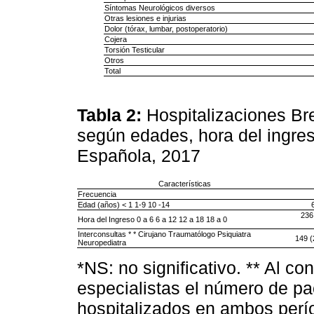
Síntomas Neurológicos diversos
Otras lesiones e injurias
Dolor (tórax, lumbar, postoperatorio)
Cojera
Torsión Testicular
Otros
Total
Tabla 2:
Hospitalizaciones Br
según edades, hora del ingres
Española, 2017
Características
Frecuencia
Edad (años) < 1 1-9 10 -14
236
Hora del Ingreso 0 a 6 6 a 12 12 a 18 18 a 0
Interconsultas * * Cirujano Traumatólogo Psiquiatra
149 (
Neuropediatra
*NS: no significativo. ** Al co
especialistas el número de pac
hospitalizados en ambos perí