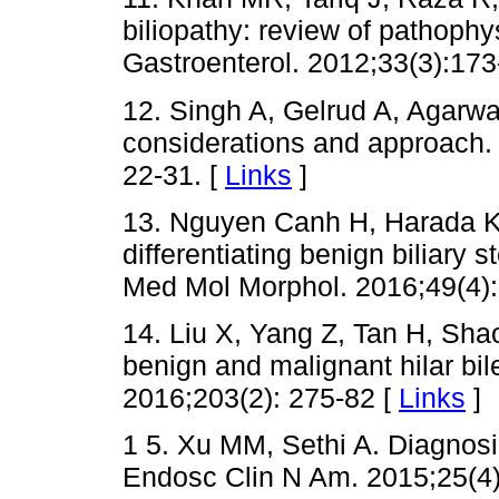
biliopathy: review of pathop
Gastroenterol. 2012;33(3):173
12. Singh A, Gelrud A, Agarwal 
considerations and approach. 
22-31. [
Links
]
13. Nguyen Canh H, Harada K. 
differentiating benign biliary
Med Mol Morphol. 2016;49(4):
14. Liu X, Yang Z, Tan H, Shao C
benign and malignant hilar bil
2016;203(2): 275-82 [
Links
]
1 5. Xu MM, Sethi A. Diagnosi
Endosc Clin N Am. 2015;25(4)