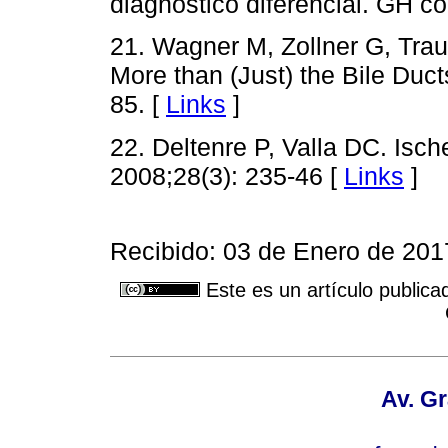
diagnóstico diferencial. GH c
21. Wagner M, Zollner G, Tra
More than (Just) the Bile Duct
85. [
Links
]
22. Deltenre P, Valla DC. Isc
2008;28(3): 235-46 [
Links
]
Recibido: 03 de Enero de 20
Este es un artículo publica
Av. Gr