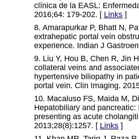
clínica de la EASL: Enfermed
2016;64: 179-202. [
Links
]
8. Amarapurkar P, Bhatt N, Pa
extrahepatic portal vein obstru
experience. Indian J Gastroent
9. Liu Y, Hou B, Chen R, Jin H
collateral veins and associated
hypertensive biliopathy in pat
portal vein. Clin Imaging. 201
10. Macaluso FS, Maida M, Dio
Hepatobiliary and pancreatic: 
presenting as acute cholangiti
2013;28(8):1257. [
Links
]
11. Khan MR, Tariq J, Raza R,