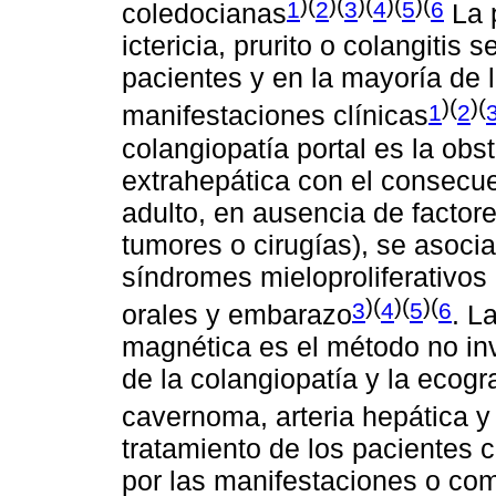
)(
)(
)(
)(
)(
1
2
3
4
5
6
coledocianas
La 
ictericia, prurito o colangiti
pacientes y en la mayoría de 
)(
)(
1
2
manifestaciones clínicas
colangiopatía portal es la obs
extrahepática con el consecu
adulto, en ausencia de factore
tumores o cirugías), se asocia
síndromes mieloproliferativos
)(
)(
)(
3
4
5
6
orales y embarazo
. L
magnética es el método no inv
de la colangiopatía y la ecogr
cavernoma, arteria hepática y
tratamiento de los pacientes c
por las manifestaciones o compl