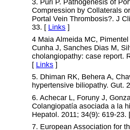
3. Puri P. Pathogenesis of Po
Compression by Collaterals or 
Portal Vein Thrombosis?. J Cl
33. [
Links
]
4 Maia Almeida MC, Pimentel 
Cunha J, Sanches Dias M, Silv
cholangiopathy: case report. R
[
Links
]
5. Dhiman RK, Behera A, Chawl
hypertensive biliopathy. Gut. 
6. Achecar L, Foruny J, Gonza
Colangiopatía asociada a la hi
Hepatol. 2011; 34(9): 619-23. 
7. European Association for th