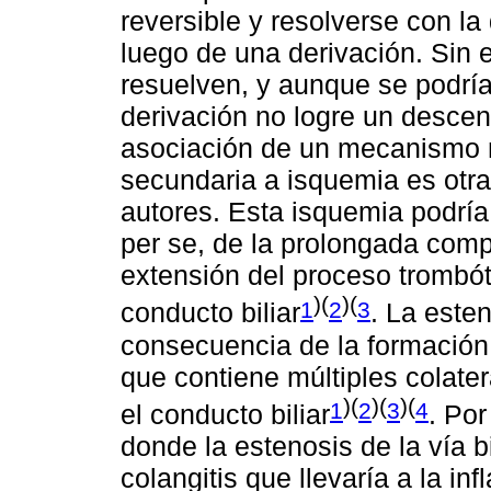
reversible y resolverse con l
luego de una derivación. Sin
resuelven, y aunque se podría
derivación no logre un descens
asociación de un mecanismo no
secundaria a isquemia es otra
autores. Esta isquemia podría
per se, de la prolongada compr
extensión del proceso trombót
)(
)(
1
2
3
conducto biliar
. La este
consecuencia de la formación
que contiene múltiples colate
)(
)(
)(
1
2
3
4
el conducto biliar
. Por
donde la estenosis de la vía b
colangitis que llevaría a la i