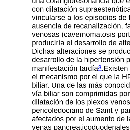
una colangioresonancia que e
con dilatación supraestenótic
vincularse a los episodios de
ausencia de recanalización, f
venosas (cavernomatosis por
produciría el desarrollo de alte
Dichas alteraciones se produ
desarrollo de la hipertensión 
3
manifestación tardía
.Existen
el mecanismo por el que la HP
biliar. Una de las más conoci
vía biliar son comprimidas por
dilatación de los plexos veno
pericoledociano de Saint y p
afectados por el aumento de la
venas pancreaticoduodenales