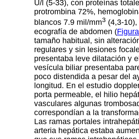
U/l (5-33), con proteínas total
protrombina 72%, hemoglobina 
3
blancos 7.9 mil/mm
(4,3-10),
ecografía de abdomen (
Figura
tamaño habitual, sin alteraci
regulares y sin lesiones focale
presentaba leve dilatación y 
vesícula biliar presentaba p
poco distendida a pesar del 
longitud. En el estudio doppler
porta permeable, el hilio hepá
vasculares algunas trombosada
correspondían a la transform
Las ramas portales intrahepá
arteria hepática estaba aument