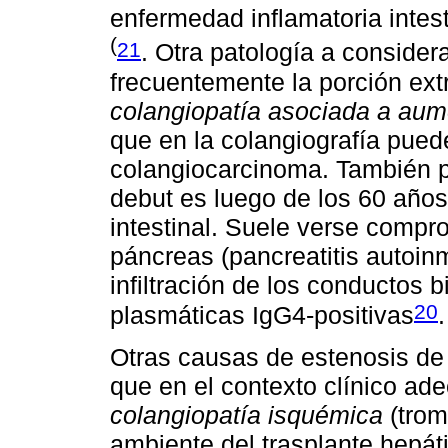
enfermedad inflamatoria intes
(
21
. Otra patología a consider
frecuentemente la porción extra
colangiopatía asociada a aum
que en la colangiografía puede
colangiocarcinoma. También 
debut es luego de los 60 año
intestinal. Suele verse compr
páncreas (pancreatitis autoi
infiltración de los conductos b
20
plasmáticas IgG4-positivas
.
Otras causas de estenosis de 
que en el contexto clínico ad
colangiopatía isquémica
(trom
ambiente del trasplante hepáti