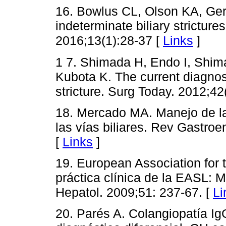
16. Bowlus CL, Olson KA, Ger
indeterminate biliary strictur
2016;13(1):28-37 [
Links
]
1 7. Shimada H, Endo I, Shi
Kubota K. The current diagnosi
stricture. Surg Today. 2012;42
18. Mercado MA. Manejo de la
las vías biliares. Rev Gastroe
[
Links
]
19. European Association for t
práctica clínica de la EASL: M
Hepatol. 2009;51: 237-67. [
Li
20. Parés A. Colangiopatía IgG