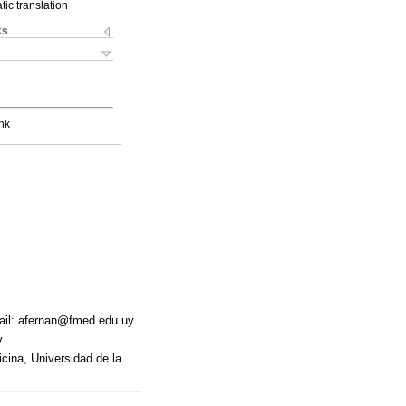
ic translation
ks
nk
ail: afernan@fmed.edu.uy
y
cina, Universidad de la