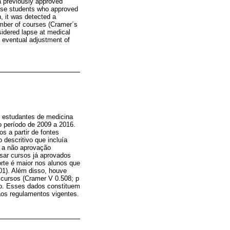
 a previously approved
hose students who approved
n, it was detected a
umber of courses (Cramer´s
sidered lapse at medical
n eventual adjustment of
s estudantes de medicina
o período de 2009 a 2016.
s a partir de fontes
 descritivo que incluía
, a não aprovação
rsar cursos já aprovados
te é maior nos alunos que
01). Além disso, houve
 cursos (Cramer V 0.508; p
do. Esses dados constituem
aos regulamentos vigentes.