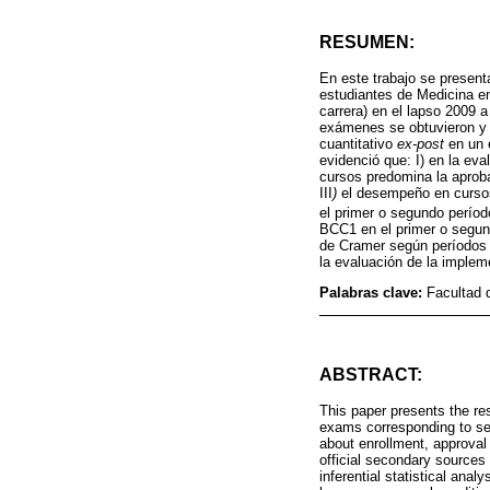
RESUMEN:
En este trabajo se presen
estudiantes de Medicina en
carrera) en el lapso 2009 
exámenes se obtuvieron y si
cuantitativo
ex-post
en un e
evidenció que: I) en la ev
cursos predomina la aproba
III
)
el desempeño en cursos
el primer o segundo períod
BCC1 en el primer o segun
de Cramer según períodos
la evaluación de la impleme
Palabras clave:
Facultad 
ABSTRACT:
This paper presents the re
exams corresponding to sem
about enrollment, approva
official secondary sources o
inferential statistical ana