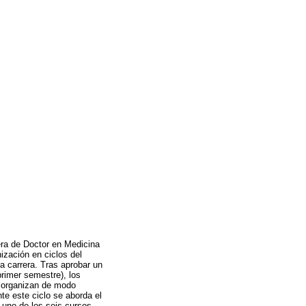
rera de Doctor en Medicina
ización en ciclos del
a carrera. Tras aprobar un
primer semestre), los
e organizan de modo
te este ciclo se aborda el
 uno de los seis cursos