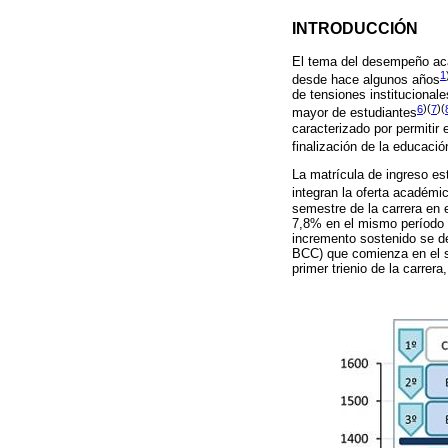
INTRODUCCIÓN
El tema del desempeño acad
1
desde hace algunos años
de tensiones instituciona
6
)(
7
)(
mayor de estudiantes
caracterizado por permitir 
finalización de la educaci
La matrícula de ingreso est
integran la oferta académi
semestre de la carrera en 
7,8% en el mismo período 
incremento sostenido se de
BCC) que comienza en el s
primer trienio de la carrer