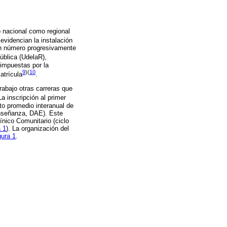
o nacional como regional
 evidencian la instalación
un número progresivamente
pública (UdelaR),
 impuestas por la
9
)(
10
atrícula
.
rabajo otras carreras que
La inscripción al primer
to promedio interanual de
Enseñanza, DAE). Este
ínico Comunitario (ciclo
a 1
). La organización del
gura 1
.