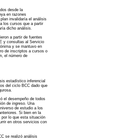
ados desde la
oya en razones
an invalidaría el análisis
a los cursos que a partir
ía dicho análisis.
eron a partir de fuentes
E y consultas al Servicio
anónima y se mantuvo en
ro de inscriptos a cursos o
n, el número de
is estadístico inferencial
rsos del ciclo BCC dado que
gurosa.
izó el desempeño de todos
ción de ingreso. Una
niverso de estudio a los
teriores. Si bien en la
 por lo que esta situación
rrir en otros servicios con
C se realizó análisis