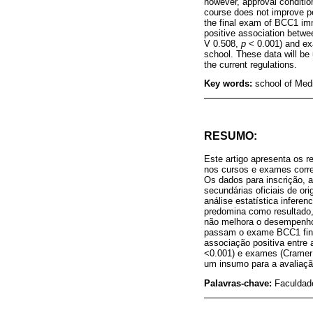
however, approval conditio
course does not improve pe
the final exam of BCC1 imme
positive association betwe
V 0.508,
p
< 0.001) and ex
school. These data will be 
the current regulations.
Key words:
school of Med
RESUMO:
Este artigo apresenta os 
nos cursos e exames corre
Os dados para inscrição, 
secundárias oficiais de ori
análise estatística infere
predomina como resultado, 
não melhora o desempenho
passam o exame BCC1 final
associação positiva entre
<0.001) e exames (Cramer 
um insumo para a avaliaçã
Palavras-chave:
Faculdad