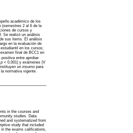
empeño académico de los
 (semestres 2 al 6 de la
aciones de cursos y
. Se realizó un análisis
de sus ítems. El análisis
argo en la evaluación de
estudiantil en los cursos;
l examen final de BCC1 en
 positiva entre aprobar
;
p
< 0,001) y exámenes (V
onstituyen un insumo para
 la normativa vigente.
ents in the courses and
mmunity studies. Data
ined and systematized from
iptive study that included
 in the exams califications,