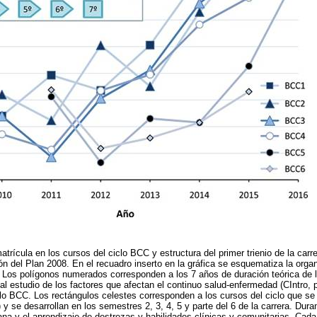
atrícula en los cursos del ciclo BCC y estructura del primer trienio de la car
ón del Plan 2008. En el recuadro inserto en la gráfica se esquematiza la organ
ra. Los polígonos numerados corresponden a los 7 años de duración teórica de l
do al estudio de los factores que afectan el continuo salud-enfermedad (CIntro, 
clo BCC. Los rectángulos celestes corresponden a los cursos del ciclo que s
 se desarrollan en los semestres 2, 3, 4, 5 y parte del 6 de la carrera. Duran
ana y el aprendizaje de destrezas y habilidades clínicas y comunitarias. Cada