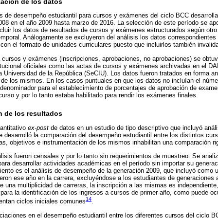
zación de los datos
os de desempeño estudiantil para cursos y exámenes del ciclo BCC desarroll
008 en el año 2009 hasta marzo de 2016. La selección de este período se ap
luir los datos de resultados de cursos y exámenes estructurados según otro pl
temporal. Análogamente se excluyeron del análisis los datos correspondientes 
on el formato de unidades curriculares puesto que incluirlos también invalidar
a cursos y exámenes (inscripciones, aprobaciones, no aprobaciones) se obtuvi
itucional oficiales como las actas de cursos y exámenes archivadas en el DA
la Universidad de la República (SeCIU). Los datos fueron tratados en forma 
d de los mismos. En los casos puntuales en que los datos no incluían el núme
denominador para el establecimiento de porcentajes de aprobación de exame
urso y por lo tanto estaba habilitado para rendir los exámenes finales.
n de los resultados
uantitativo
ex-post
de datos en un estudio de tipo descriptivo que incluyó anális
 desarrolló la comparación del desempeño estudiantil entre los distintos cu
icas, objetivos e instrumentación de los mismos inhabilitan una comparación ri
lisis fueron censales y por lo tanto sin requerimientos de muestreo. Se anal
 para desarrollar actividades académicas en el período sin importar su genera
ento es el análisis de desempeño de la generación 2009, que incluyó como u
ieron ese año en la carrera, excluyéndose a los estudiantes de generaciones an
 una multiplicidad de carreras, la inscripción a las mismas es independiente,
para la identificación de los ingresos a cursos de primer año, como puede ocu
14
entan ciclos iniciales comunes
.
ciaciones en el desempeño estudiantil entre los diferentes cursos del ciclo BC