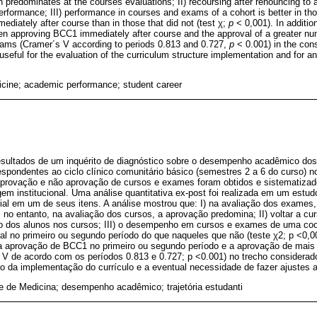
n predominates at the courses evaluations; II) recoursing after renouncing to
rformance; III) performance in courses and exams of a cohort is better in t
diately after course than in those that did not (test χ;
p
< 0,001). In additio
en approving BCC1 immediately after course and the approval of a greater n
ams (Cramer´s V according to periods 0.813 and 0.727,
p
< 0.001) in the con
useful for the evaluation of the curriculum structure implementation and for a
icine; academic performance; student career
resultados de um inquérito de diagnóstico sobre o desempenho acadêmico do
spondentes ao ciclo clínico comunitário básico (semestres 2 a 6 do curso) n
aprovação e não aprovação de cursos e exames foram obtidos e sistematizado
gem institucional. Uma análise quantitativa ex-post foi realizada em um estudo
ncial em um de seus itens. A análise mostrou que: I) na avaliação dos exames
no entanto, na avaliação dos cursos, a aprovação predomina; II) voltar a cu
 dos alunos nos cursos; III) o desempenho em cursos e exames de uma coor
 no primeiro ou segundo período do que naqueles que não (teste χ2; p <0,0
 a aprovação de BCC1 no primeiro ou segundo período e a aprovação de mais
V de acordo com os períodos 0.813 e 0.727; p <0.001) no trecho considera
o da implementação do currículo e a eventual necessidade de fazer ajustes 
e de Medicina; desempenho acadêmico; trajetória estudanti