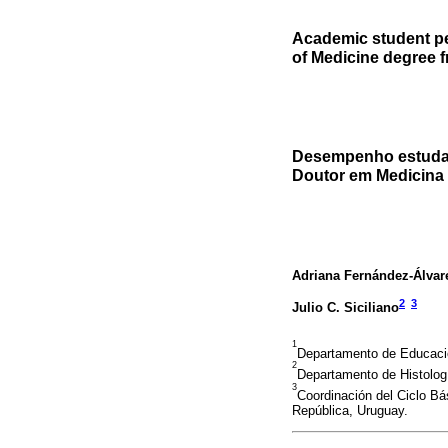
Academic student per
of Medicine degree f
Desempenho estudanti
Doutor em Medicina 
Adriana Fernández-Álvar
2
3
Julio C. Siciliano
1
Departamento de Educació
2
Departamento de Histologí
3
Coordinación del Ciclo Bá
República, Uruguay.