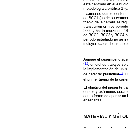
está centrado en el estudio
metodología científica 1 (
Exámenes correspondient
de BCC1 (no de su examen c
trienio de la carrera se r
transcurren en tres período
2009 y hasta marzo de 201
de BCC2, BCC3 y BCC4 se r
período estudiado no se 
incluyen datos de inscripci
Aunque el desempeño acadé
(
12
, en dichos trabajos se
la implementación de un n
13
de carácter preliminar
. E
el primer trienio de la ca
El objetivo del presente t
cursos y exámenes durante 
como forma de aportar un i
enseñanza.
MATERIAL Y MÉTO