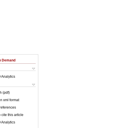
on Demand
 Analytics
h (pdf)
 in xml format
 references
cite this article
 Analytics