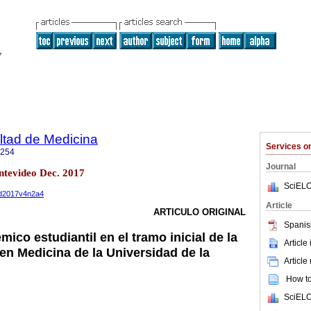
ltad de Medicina
Services 
1254
Journal
ntevideo Dec. 2017
SciELO
med2017v4n2a4
Article
ARTICULO ORIGINAL
Spanis
co estudiantil en el tramo inicial de la
Article
en Medicina de la Universidad de la
Article
How to 
SciELO