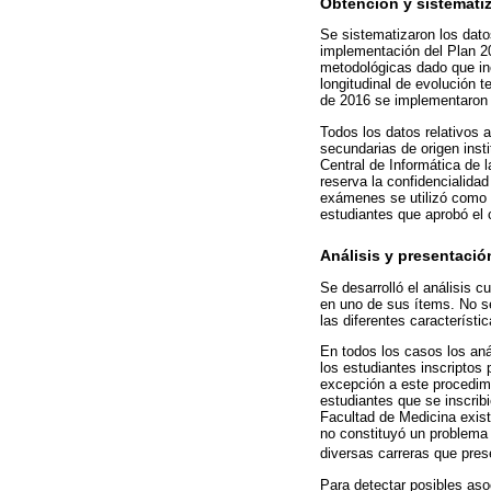
Obtención y sistemati
Se sistematizaron los dat
implementación del Plan 2
metodológicas dado que inc
longitudinal de evolución 
de 2016 se implementaron c
Todos los datos relativos 
secundarias de origen inst
Central de Informática de 
reserva la confidencialida
exámenes se utilizó como 
estudiantes que aprobó el c
Análisis y presentació
Se desarrolló el análisis c
en uno de sus ítems. No se
las diferentes característ
En todos los casos los aná
los estudiantes inscriptos
excepción a este procedimi
estudiantes que se inscrib
Facultad de Medicina existe
no constituyó un problema 
diversas carreras que pres
Para detectar posibles aso