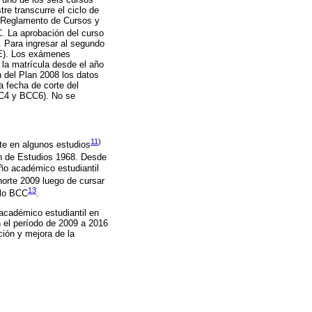
re transcurre el ciclo de
l Reglamento de Cursos y
CC. La aprobación del curso
. Para ingresar al segundo
OE). Los exámenes
e la matrícula desde el año
 del Plan 2008 los datos
 fecha de corte del
CC4 y BCC6). No se
11
)
te en algunos estudios
lan de Estudios 1968. Desde
ño académico estudiantil
horte 2009 luego de cursar
13
clo BCC
.
 académico estudiantil en
 el período de 2009 a 2016
ción y mejora de la