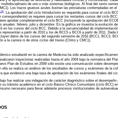
 multidisciplinario de uno o más sistemas biológicos. Al final del sexto semest
CMC1). Los trazos gruesos azules ilustran las previaturas contempladas en e
16
e
. La aprobación del ciclo Introductorio es requerida para cursar el ciclo B
orrespondiente) se requiere para cursar los restantes cursos del ciclo BCC
equiere aprobar completamente el ciclo BCC (incluyendo la aprobación del EC
s anuales: febrero, julio y diciembre. En la gráfica se muestra la evolución d
6 en los cursos del ciclo BCC. Debido a la secuencialidad de implementación
epresentan a partir de 2010 y los de BCC5 y BCC6 a partir de 2011. Dada la
incluyen datos de los cursos del segundo semestre de 2016 (BCC1, BCC3, B
ón a la carrera ni de otros ciclos del trienio (CIntro y CMC1).
mico estudiantil en la carrera de Medicina ha sido analizado específicamen
 analizaron trayectorias realizadas hasta el año 2004 bajo la normativa del P
uevo Plan de Estudios en 2009 sólo existe una comunicación sobre desempe
n ella se realiza un análisis de los resultados de cursos y exámenes de la co
rrera que evidenció una baja tasa de aprobación de los exámenes finales del ci
rabajo fue realizar una indagación de carácter diagnóstico sobre el desempeño
su tránsito académico en el ciclo Básico Clínico Comunitario (ciclo BCC) en
nsumo necesario para llevar adelante procesos institucionales de autoevalua
DOS