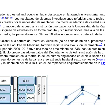
émico estudiantil ocupa un lugar destacado en la agenda universitaria tant
)(
2
)(
3
)(
4
)(
5
. Los resultados de diversas investigaciones referidas a este tópico
les creadas por la necesidad de mantener una oferta académica de calidad a 
8
. El modelo de acceso a la institución priorizado por la Universidad de la Re
el ingreso de estudiantes en forma gratuita y sin restricciones más allá de las
ón media, ha permitido en los últimos 30 años el crecimiento sostenido de la m
udiantil a la carrera de Doctor en Medicina (no se consideran en el presente t
10
ca de la Facultad de Medicina) también registra una evolución incremental
. 
el período 2009- 2016 tuvo una tasa de crecimiento del 83% con un crecimien
(cálculo propio basado en datos del Departamento de Administración de la 
tecta también en la matrícula de los cursos englobados en el ciclo Básico Cl
egundo semestre de la carrera y se extiende hasta el sexto semestre (
Figur
a, y la inserción del ciclo BCC en él, se representa esquemáticamente en la
Fi