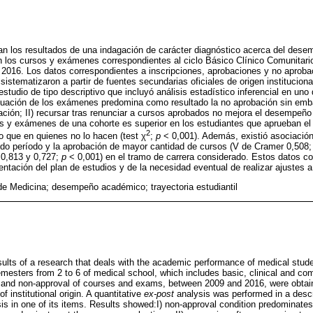
tan los resultados de una indagación de carácter diagnóstico acerca del des
 los cursos y exámenes correspondientes al ciclo Básico Clínico Comunitario
a 2016. Los datos correspondientes a inscripciones, aprobaciones y no aprob
stematizaron a partir de fuentes secundarias oficiales de origen institucional
studio de tipo descriptivo que incluyó análisis estadístico inferencial en uno 
aluación de los exámenes predomina como resultado la no aprobación sin emb
ción; II) recursar tras renunciar a cursos aprobados no mejora el desempeño 
 y exámenes de una cohorte es superior en los estudiantes que aprueban e
2
o que en quienes no lo hacen (test χ
;
p
< 0,001). Además, existió asociación
do período y la aprobación de mayor cantidad de cursos (V de Cramer 0,508
 0,813 y 0,727;
p
< 0,001) en el tramo de carrera considerado. Estos datos c
ntación del plan de estudios y de la necesidad eventual de realizar ajustes a
de Medicina; desempeño académico; trayectoria estudiantil
sults of a research that deals with the academic performance of medical stud
esters from 2 to 6 of medical school, which includes basic, clinical and co
l and non-approval of courses and exams, between 2009 and 2016, were obta
f institutional origin. A quantitative
ex-post
analysis was performed in a descr
lysis in one of its items. Results showed:I) non-approval condition predominates