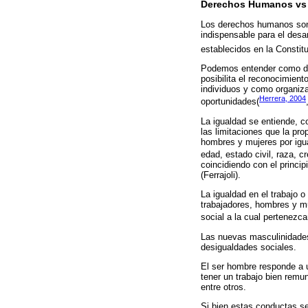
Derechos Humanos vs 
Los derechos humanos son e
indispensable para el desa
establecidos en la Constit
Podemos entender como der
posibilita el reconocimient
individuos y como organiza
Herrera, 2004
oportunidades(
La igualdad se entiende, c
las limitaciones que la pro
hombres y mujeres por igua
edad, estado civil, raza, cr
coincidiendo con el princi
(Ferrajoli).
La igualdad en el trabajo 
trabajadores, hombres y mu
social a la cual pertenezcan
Las nuevas masculinidades
desigualdades sociales.
El ser hombre responde a 
tener un trabajo bien remun
entre otros.
Si bien estas conductas se 