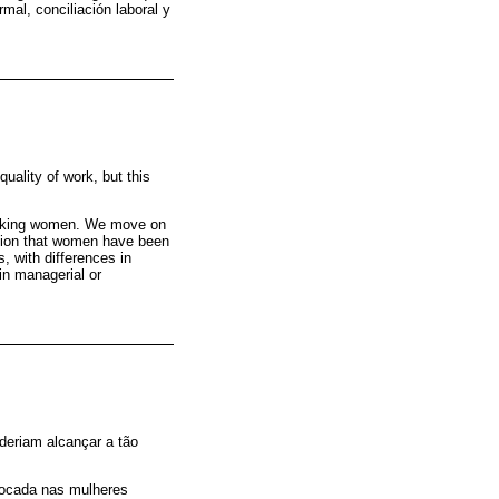
mal, conciliación laboral y
uality of work, but this
working women. We move on
nation that women have been
, with differences in
in managerial or
eriam alcançar a tão
 focada nas mulheres