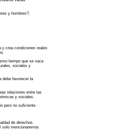
jeres y hombres?;
 y crea condiciones reales
es.
 mismo tiempo que se saca
urales, sociales y
a debe favorecer la
ias relaciones entre las
onómicas y sociales.
io pero no suficiente.
ualdad de derechos
uí solo mencionaremos