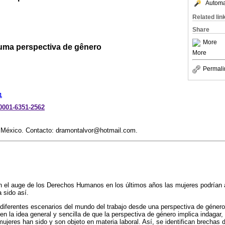
Automat
Related lin
Share
More
 uma perspectiva de gênero
More
Permali
1
-0001-6351-2562
 México. Contacto: dramontalvor@hotmail.com.
l auge de los Derechos Humanos en los últimos años las mujeres podrían a
a sido así.
 diferentes escenarios del mundo del trabajo desde una perspectiva de género
 la idea general y sencilla de que la perspectiva de género implica indagar, 
mujeres han sido y son objeto en materia laboral. Así, se identifican brechas