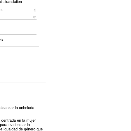
ic translation
ks
nk
lcanzar la anhelada
 centrada en la mujer
para evidenciar la
 de igualdad de género que