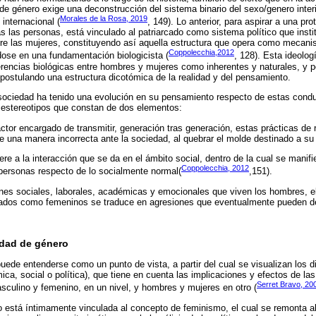
de género exige una deconstrucción del sistema binario del sexo/genero inter
Morales de la Rosa, 2019
 internacional (
, 149). Lo anterior, para aspirar a una pro
las personas, está vinculado al patriarcado como sistema político que instit
bre las mujeres, constituyendo así aquella estructura que opera como mecan
Coppolecchia,2012
dose en una fundamentación biologicista (
, 128). Esta ideolog
rencias biológicas entre hombres y mujeres como inherentes y naturales, y po
 postulando una estructura dicotómica de la realidad y del pensamiento.
sociedad ha tenido una evolución en su pensamiento respecto de estas cond
 estereotipos que constan de dos elementos:
actor encargado de transmitir, generación tras generación, estas prácticas de 
 una manera incorrecta ante la sociedad, al quebrar el molde destinado a su 
ere a la interacción que se da en el ámbito social, dentro de la cual se manifi
Coppolecchia, 2012
personas respecto de lo socialmente normal(
,151).
nes sociales, laborales, académicas y emocionales que viven los hombres, el 
dos como femeninos se traduce en agresiones que eventualmente pueden der
idad de género
uede entenderse como un punto de vista, a partir del cual se visualizan los d
mica, social o política), que tiene en cuenta las implicaciones y efectos de la
Serret Bravo, 20
sculino y femenino, en un nivel, y hombres y mujeres en otro (
 está íntimamente vinculada al concepto de feminismo, el cual se remonta al 