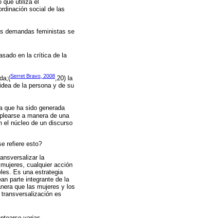
 que utiliza el
ordinación social de las
las demandas feministas se
sado en la crítica de la
Serret Bravo, 2008
da;(
,20) la
 idea de la persona y de su
sta que ha sido generada
emplearse a manera de una
n el núcleo de un discurso
e refiere esto?
ansversalizar la
 mujeres, cualquier acción
eles. Es una estrategia
an parte integrante de la
anera que las mujeres y los
 transversalización es
antearse varias