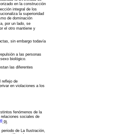
iorizado en la construcción
tección integral de los
ucionaliza la superioridad
ismo de dominación
ía, por un lado, se
r el otro mantiene y
uctas, sin embargo todavía
repulsión a las personas
sexo biológico.
estan las diferentes
reflejo de
ivar en violaciones a los
istintos fenómenos de la
s relaciones sociales de
08
,9).
periodo de La Ilustración,