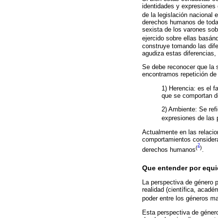
identidades y expresiones 
de la legislación nacional e
derechos humanos de todas 
sexista de los varones so
ejercido sobre ellas basán
construye tomando las dife
agudiza estas diferencias,
Se debe reconocer que la 
encontramos repetición de
1) Herencia: es el f
que se comportan de
2) Ambiente: Se refi
expresiones de las 
Actualmente en las relacio
comportamientos considera
2
(
)
derechos humanos
.
Que entender por equ
La perspectiva de género p
realidad (científica, acadé
poder entre los géneros ma
Esta perspectiva de género