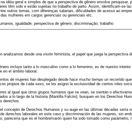
a idéia geral e simples de que a perspectiva de gênero envolve pesquisar, p
res têm sido e estão sujeitas no trabalho de parto. Assim, identificam-se la
tre outros temas, com diferenças salariais, dificuldades de acesso ao empreg
ão das mulheres em cargos gerenciais ou gerenciais etc.
humanos; igualdade; perspectiva de gênero; discriminação; trabalho
ón analizamos desde una visión feminista, el papel que juega la perspectiva 
género incluye tanto a lo masculino como a lo femenino, es de nuestro interés 
e en el ámbito laboral.
entos de mujeres han desplegado desde hace mucho tiempo un recorrido que 
cos propios de cada sexo, se les asigno la exclusividad de ciertos roles soci
eres al igual que otros grupos humanos que se vean, se sientan o efectivam
ados a lo largo de la historia (Mantilla Falcón), busquen en los Derechos Hum
us derechos.
 el concepto de Derechos Humanos y su auge en las últimas décadas sería su
 de derechos laborales en este caso y discriminación de las mujeres, sin emba
io, parecería que es el hombre/varón quien ha sido tomado como parámetro, m