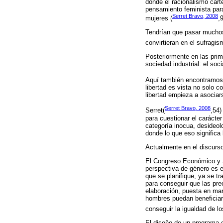
donde el racionalismo cartes
pensamiento feminista para 
Serret Bravo, 2008
mujeres (
,9
Tendrían que pasar muchos
convirtieran en el sufragis
Posteriormente en las prim
sociedad industrial: el soc
Aquí también encontramos a
libertad es vista no solo 
libertad empieza a asociar
Serret Bravo, 2008
Serret(
,54)
para cuestionar el carácte
categoría inocua, desideol
donde lo que eso significa 
Actualmente en el discurso 
El Congreso Económico y So
perspectiva de género es e
que se planifique, ya se tr
para conseguir que las pre
elaboración, puesta en mar
hombres puedan beneficiars
conseguir la igualdad de l
El diseño de un programa o