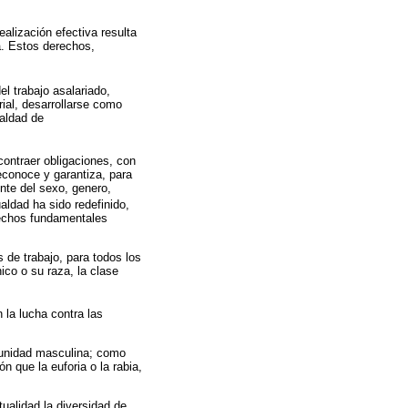
alización efectiva resulta
a. Estos derechos,
 trabajo asalariado,
rial, desarrollarse como
ualdad de
contraer obligaciones, con
reconoce y garantiza, para
nte del sexo, genero,
gualdad ha sido redefinido,
erechos fundamentales
 de trabajo, para todos los
ico o su raza, la clase
la lucha contra las
munidad masculina; como
n que la euforia o la rabia,
tualidad la diversidad de