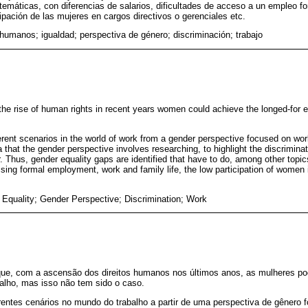
 temáticas, con diferencias de salarios, dificultades de acceso a un empleo for
icipación de las mujeres en cargos directivos o gerenciales etc.
humanos; igualdad; perspectiva de género; discriminación; trabajo
the rise of human rights in recent years women could achieve the longed-for eq
ferent scenarios in the world of work from a gender perspective focused on 
a that the gender perspective involves researching, to highlight the discrimi
r. Thus, gender equality gaps are identified that have to do, among other topics
ssing formal employment, work and family life, the low participation of women 
Equality; Gender Perspective; Discrimination; Work
e, com a ascensão dos direitos humanos nos últimos anos, as mulheres pod
alho, mas isso não tem sido o caso.
rentes cenários no mundo do trabalho a partir de uma perspectiva de gênero