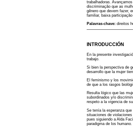
trabalhadoras. Avançamos n
discriminação que as mulhe
gênero que devem fazer, en
familiar, baixa participaç
Palavras-chave:
direitos 
INTRODUCCIÓN
En la presente investigaci
trabajo.
Si bien la perspectiva de 
desarrollo que la mujer tien
El feminismo y los movimi
de que a los rasgos biológi
Resulta lógico que las muj
subordinados y/o discrimin
respeto a la vigencia de s
Se tenía la esperanza que
situaciones de violaciones
pues siguiendo a Alda Fac
paradigma de los humano.