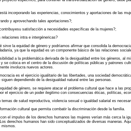
stá incorporando las experiencias, conocimientos y aportaciones de las mu
rando y aprovechando tales aportaciones?;
ontribuyesu satisfacción a necesidades específicas de la mujeres?;
relaciones intra e intergénericas?
 sirve la equidad de género y podríamos afirmar que consolida la democracia
udadanía, ya que la equidad es un componente básico de las relaciones social
visibilidad a la problemática derivada de la desigualdad entre los géneros, al
 y se coloca en el centro de la discusión de políticas públicas y patrones cult
emente involucra nuevos actores.
mocracia es el ejercicio igualitario de las libertades, una sociedad democrátic
 siguen dependiendo de la desigualdad natural entre las personas.
equidad de género, se requiere atacar el problema cultural que hace a las prop
r el ejercicio de un poder ilegitimo con consecuencias éticas, políticas, ec
en temas de salud reproductiva, violencia sexual o igualdad salarial es necesar
sformación cultural que permita combatir la discriminación desde la familia.
con el impulso de los derechos humanos las mujeres verían más cerca la ig
í. Los derechos humanos han sido conceptualizados de diversas maneras. Aq
os mismos.