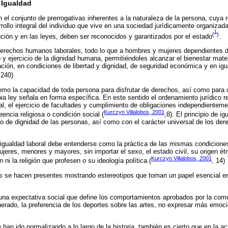
Igualdad
l conjunto de prerrogativas inherentes a la naturaleza de la persona, cuya re
rrollo integral del individuo que vive en una sociedad jurídicamente organizad
1
(
)
ución y en las leyes, deben ser reconocidos y garantizados por el estado
.
echos humanos laborales, todo lo que a hombres y mujeres dependientes del
o y ejercicio de la dignidad humana, permitiéndoles alcanzar el bienestar mate
ción, en condiciones de libertad y dignidad, de seguridad económica y en ig
,240)
omo la capacidad de toda persona para disfrutar de derechos, así como para 
pia ley señala en forma específica. En este sentido el ordenamiento jurídico 
l, el ejercicio de facultades y cumplimiento de obligaciones independienteme
Kurczyn Villalobos, 2001
eencia religiosa o condición social (
,8). El principio de i
pio de dignidad de las personas, así como con el carácter universal de los d
o igualdad laboral debe entenderse como la práctica de las mismas condiciones
jeres, menores y mayores, sin importar el sexo, el estado civil, su origen étn
Kurczyn Villalobos, 2001
 ni la religión que profesen o su ideología política.(
, 14)
 se hacen presentes mostrando estereotipos que toman un papel esencial en 
una expectativa social que define los comportamientos aprobados por la co
erado, la preferencia de los deportes sobre las artes, no expresar más emoció
han ido normalizando a lo largo de la historia, también es cierto que en la ac