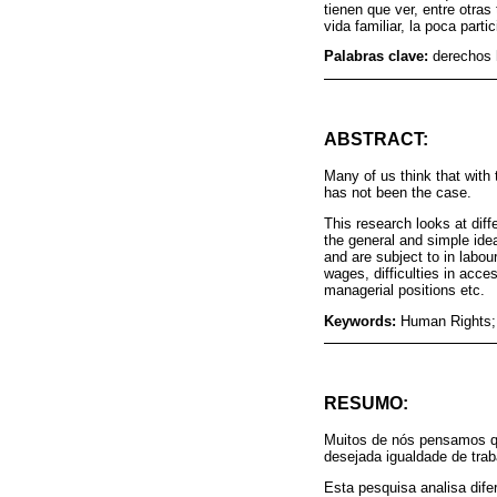
tienen que ver, entre otras
vida familiar, la poca part
Palabras clave:
derechos 
ABSTRACT:
Many of us think that with 
has not been the case.
This research looks at dif
the general and simple ide
and are subject to in labou
wages, difficulties in acce
managerial positions etc.
Keywords:
Human Rights; 
RESUMO:
Muitos de nós pensamos qu
desejada igualdade de trab
Esta pesquisa analisa dife