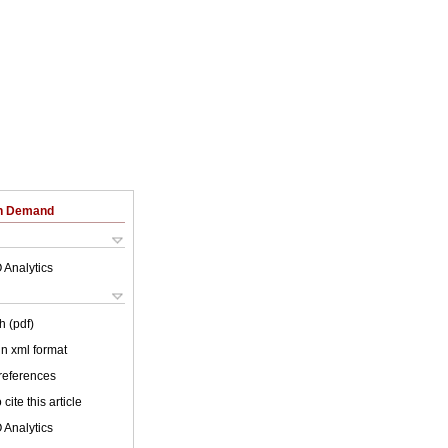
on Demand
 Analytics
h (pdf)
 in xml format
 references
cite this article
 Analytics