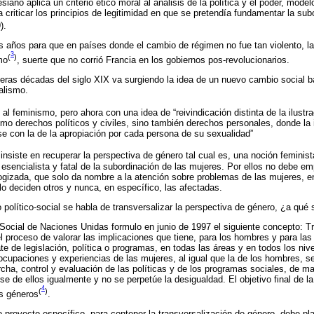
iano aplica un criterio ético moral al análisis de la política y el poder, modelo
criticar los principios de legitimidad en que se pretendía fundamentar la sub
).
 años para que en países donde el cambio de régimen no fue tan violento, 
3
(
)
mo
, suerte que no corrió Francia en los gobiernos pos-revolucionarios.
eras décadas del siglo XIX va surgiendo la idea de un nuevo cambio social ba
ialismo.
l feminismo, pero ahora con una idea de “reivindicación distinta de la ilustra
como derechos políticos y civiles, sino también derechos personales, donde la
se con la de la apropiación por cada persona de su sexualidad”
 insiste en recuperar la perspectiva de género tal cual es, una noción femini
r esencialista y fatal de la subordinación de las mujeres. Por ellos no debe 
ogizada, que solo da nombre a la atención sobre problemas de las mujeres, e
lo deciden otros y nunca, en específico, las afectadas.
político-social se habla de transversalizar la perspectiva de género, ¿a qué s
cial de Naciones Unidas formulo en junio de 1997 el siguiente concepto: Tr
l proceso de valorar las implicaciones que tiene, para los hombres y para las
ate de legislación, política o programas, en todas las áreas y en todos los niv
ocupaciones y experiencias de las mujeres, al igual que la de los hombres, se
cha, control y evaluación de las políticas y de los programas sociales, de m
e de ellos igualmente y no se perpetúe la desigualdad. El objetivo final de la
4
(
)
os géneros
.
 proyecto específico, para contener la transversalización de género, debe pl