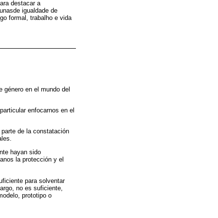
ara destacar a
cunasde igualdade de
o formal, trabalho e vida
de género en el mundo del
particular enfocarnos en el
parte de la constatación
ales.
ente hayan sido
anos la protección y el
ficiente para solventar
rgo, no es suficiente,
odelo, prototipo o