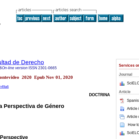
ultad de Derecho
Services 
6
On-line version
ISSN
2301-0665
Journal
Montevideo 2020 Epub Nov 01, 2020
SciELO
0n49a6
Article
DOCTRINA
Spanis
la Perspectiva de Género
Article
Article
How to 
SciELO
Perspective