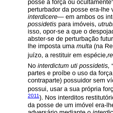
posse à força ou ocultamente”
perturbador da posse era-lhe
interdicere
― em ambos os inter
possidetis
para imóveis,
utrub
isso, opor-se a que o despoja
abster-se de perturbação futu
lhe imposta uma
multa
(na Rep
juízo, a restituir em espécie,
re
No
interdictum uti possidetis,
“
partes e proíbe o uso da força
contraparte) possuidor sem ví
possui, usar a sua própria for
2011
). Nos interditos restitut
da posse de um imóvel era-lhe
adversário mediante o
interdi