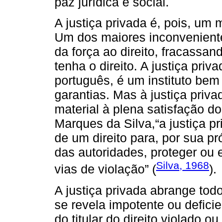
paz jurídica e social.
A justiça privada é, pois, um m
Um dos maiores inconvenientes
da força ao direito, fracassa
tenha o direito. A justiça pri
português, é um instituto bem
garantias. Mas à justiça priv
material à plena satisfação d
Marques da Silva,“a justiça pr
de um direito para, por sua pr
das autoridades, proteger ou e
Silva, 1968
vias de violação” (
).
A justiça privada abrange tod
se revela impotente ou defici
do titular do direito violado