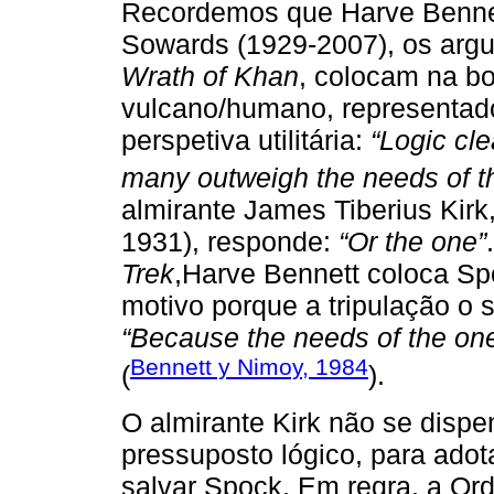
Recordemos que Harve Bennet
Sowards (1929-2007), os argu
Wrath of Khan
, colocam na b
vulcano/humano, representad
perspetiva utilitária:
“Logic cle
many outweigh the needs of t
almirante James Tiberius Kirk,
1931), responde:
“Or the one”
Trek
,Harve Bennett coloca Sp
motivo porque a tripulação o 
“Because the needs of the on
Bennett y Nimoy, 1984
(
).
O almirante Kirk não se disp
pressuposto lógico, para adot
salvar Spock. Em regra, a Ord