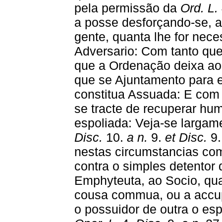
pela permissão da
Ord. L.
a posse desforçando-se, 
gente, quanta lhe for nec
Adversario: Com tanto que 
que a Ordenação deixa ao a
que se Ajuntamento para 
constitua Assuada: E com 
se tracte de recuperar hum
espoliada: Veja-se larga
Disc.
10.
a n.
9.
et Disc.
9
nestas circumstancias co
contra o simples detentor 
Emphyteuta, ao Socio, qua
cousa commua, ou a accup
o possuidor de outra o esp