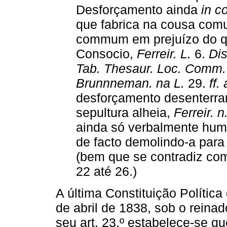
Desforçamento ainda
in c
que fabrica na cousa comu
commum em prejuízo do que
Consocio,
Ferreir. L.
6.
Dis
Tab. Thesaur. Loc. Comm.
Brunnneman. na L.
29.
ff.
desforçamento desenterra
sepultura alheia,
Ferreir. n
ainda só verbalmente huma
de facto demolindo-a para
(bem que se contradiz com
22 até 26.)
A última Constituição Polític
de abril de 1838, sob o reina
seu art. 23.º estabelece-se qu