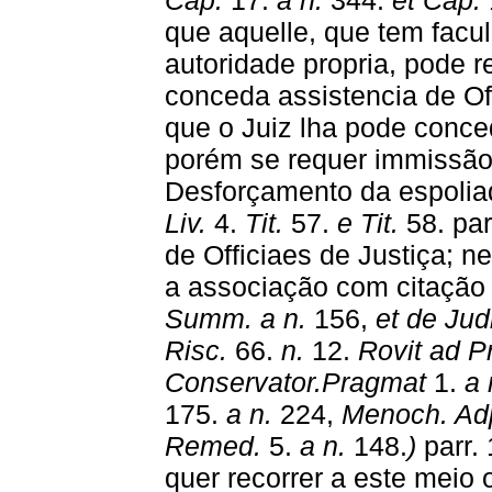
Cap.
17.
a n.
344.
et Cap.
que aquelle, que tem facu
autoridade propria, pode r
conceda assistencia de Off
que o Juiz lha pode conce
porém se requer immissão
Desforçamento da espolia
Liv.
4.
Tit.
57.
e Tit.
58. par
de Officiaes de Justiça; 
a associação com citação
Summ. a n.
156,
et de Jud
Risc.
66.
n.
12.
Rovit ad P
Conservator.Pragmat
1.
a 
175.
a n.
224,
Menoch. Ad
Remed.
5.
a n.
148.
)
parr.
quer recorrer a este meio 