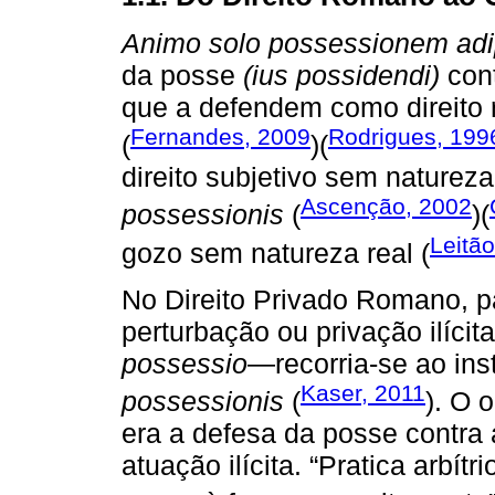
Animo solo possessionem adi
da posse
(ius possidendi)
cont
que a defendem como direito r
Fernandes, 2009
Rodrigues, 199
(
)(
direito subjetivo sem natureza
Ascenção, 2002
possessionis
(
)(
Leitã
gozo sem natureza real (
No Direito Privado Romano, p
perturbação ou privação ilíci
possessio
―recorria-se ao ins
Kaser, 2011
possessionis
(
). O 
era a defesa da posse contra 
atuação ilícita. “Pratica arbít