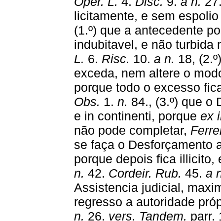
Oper. L.
4.
Disc.
9.
a n.
27.
licitamente, e sem espolio
(1.º) que a antecedente po
indubitavel, e não turbid
L.
6.
Risc.
10.
a n.
18, (2.
exceda, nem altere o mod
porque todo o excesso fica
Obs.
1.
n.
84., (3.º) que o
e in continenti, porque
ex i
não pode completar,
Ferre
se faça o Desforçamento an
porque depois fica illicito,
n.
42.
Cordeir. Rub.
45.
a 
Assistencia judicial, maxi
regresso a autoridade pró
n.
26.
vers. Tandem.
parr. 