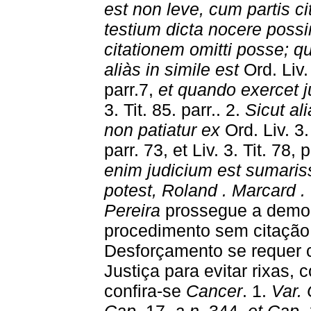
est non leve, cum partis ci
testium dicta nocere possin
citationem omitti posse; qu
aliàs in simile est
Ord. Liv. 
parr.7,
et quando exercet j
3. Tit. 85. parr.. 2.
Sicut ali
non patiatur ex
Ord. Liv. 3. 
parr. 73, et Liv. 3. Tit. 78, 
enim judicium est sumarissi
potest, Roland . Marcard . 
Pereira
prossegue a demons
procedimento sem citação
Desforçamento se requer c
Justiça para evitar rixas, 
confira-se
Cancer
. 1.
Var.