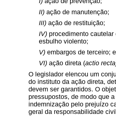
I)
ação de prevenção;
II)
ação de manutenção;
III)
ação de restituição;
IV)
procedimento cautelar d
esbulho violento;
V)
embargos de terceiro; e
VI)
ação direta (
actio recta
O legislador elencou um conju
do instituto da ação direta, d
devem ser garantidos. O objeti
pressupostos, de modo que a 
indemnização pelo prejuízo ca
geral da responsabilidade civ