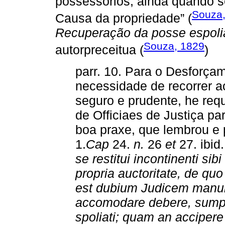
possessorios, ainda quando s
Souza,
Causa da propriedade” (
Recuperação da posse espoli
Souza, 1829
autorpreceitua (
)
parr. 10. Para o Desforç
necessidade de recorrer a
seguro e prudente, he req
de Officiaes de Justiça p
boa praxe, que lembrou e
1.
Cap
24.
n.
26
et
27. ibid
se restitui incontinenti sibi 
propria auctoritate, de quo
est dubium Judicem manu
accomodare debere, sumpl
spoliati; quam an accipere