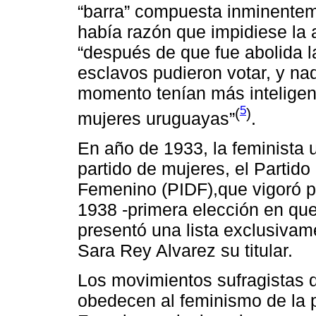
“barra” compuesta inminentem
había razón que impidiese la 
“después de que fue abolida la
esclavos pudieron votar, y na
momento tenían más inteligenci
5
(
)
mujeres uruguayas”
.
En año de 1933, la feminista 
partido de mujeres, el Partid
Femenino (PIDF),que vigoró p
1938 -primera elección en que
presentó una lista exclusivam
Sara Rey Alvarez su titular.
Los movimientos sufragistas q
obedecen al feminismo de la p