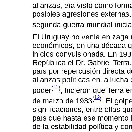
alianzas, era visto como form
posibles agresiones externas. 
segunda guerra mundial inici
El Uruguay no venía en zaga r
económicos, en una década q
inicios convulsionada. En 19
República el Dr. Gabriel Terra
país por repercusión directa de
alianzas políticas en la lucha
11
(
)
poder
, hicieron que Terra 
12
(
)
de marzo de 1933
. El golp
significaciones, entre ellas q
país que hasta ese momento l
de la estabilidad política y c