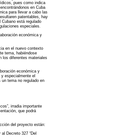
urídicos, pues como indica
s, encontrándonos en Cuba
nica para llevar a cabo las
resultaren patentables, hay
il Cubano está regulado
egulaciones especiales.
olaboración económica y
ncia en el nuevo contexto
este tema, habiéndose
n los diferentes materiales
laboración económica y
a y especialmente el
es un tema no regulado en
cos”, irradia importante
mentación, que podrá
cción del proyecto están:
 al Decreto 327 “Del