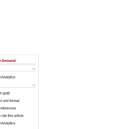
on Demand
 Analytics
h (pdf)
 in xml format
 references
cite this article
 Analytics