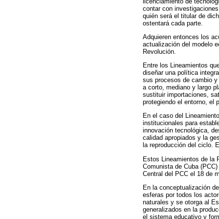
licenciamiento de tecnologí
contar con investigaciones
quién será el titular de d
ostentará cada parte.
Adquieren entonces los acu
actualización del modelo e
Revolución.
Entre los Lineamientos que
diseñar una política integ
sus procesos de cambio y c
a corto, mediano y largo pl
sustituir importaciones, sa
protegiendo el entorno, el 
En el caso del Lineamiento 
institucionales para estab
innovación tecnológica, de
calidad apropiados y la ges
la reproducción del ciclo.
Estos Lineamientos de la P
Comunista de Cuba (PCC) y 
Central del PCC el 18 de 
En la conceptualización de
esferas por todos los acto
naturales y se otorga al Es
generalizados en la produc
el sistema educativo y for