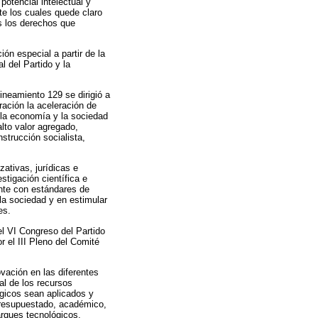
potencial intelectual y
te los cuales quede claro
os los derechos que
n especial a partir de la
 del Partido y la
ineamiento 129 se dirigió a
ración la aceleración de
 la economía y la sociedad
alto valor agregado,
nstrucción socialista,
zativas, jurídicas e
stigación científica e
ente con estándares de
 la sociedad y en estimular
es.
l VI Congreso del Partido
 el III Pleno del Comité
vación en las diferentes
al de los recursos
ógicos sean aplicados y
 presupuestado, académico,
arques tecnológicos,