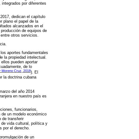
 integrados por diferentes
2017, dedican el capítulo
r plano el papel de la
sultados alcanzados en el
a producción de equipos de
entre otros servicios.
cia.
e los aportes fundamentales
 la propiedad intelectual.
 ellos pueden aportar
ecuadamente, de lo
y Moreno Cruz, 2018
). El
r la doctrina cubana
e marzo del año 2014
tranjera en nuestro país es
ciones, funcionarios,
ón de un modelo económico
 de transferir
e vida cultural, política y
s por el derecho.
 promulgación de un