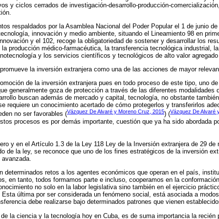
s y ciclos cerrados de investigación-desarrollo-producción-comercialización,
ión.
ntos respaldados por la Asamblea Nacional del Poder Popular el 1 de junio de 
 tecnología, innovación y medio ambiente, situando el Lineamiento 98 en prime
 innovación y el 102, recoge la obligatoriedad de sostener y desarrollar los re
 la producción médico-farmacéutica, la transferencia tecnológica industrial, l
otecnología y los servicios científicos y tecnológicos de alto valor agregado 
 promueve la inversión extranjera como una de las acciones de mayor relevan
omoción de la inversión extranjera pues en todo proceso de este tipo, uno d
que generalmente goza de protección a través de las diferentes modalidades de
rrollo buscan además de mercado y capital, tecnología, no obstante también
 se requiere un conocimiento acertado de cómo protegerlos y transferirlos ad
Vázquez De Alvaré y Moreno Cruz, 2015
Vázquez De Alvaré 
eden no ser favorables (
) (
estos procesos es por demás importante, cuestión que ya ha sido abordada po
ero y en el Artículo 1.3 de la Ley 118 Ley de la Inversión extranjera de 29 d
ido de la ley, se reconoce que uno de los fines estratégicos de la inversión ex
e avanzada.
 determinados retos a los agentes económicos que operan en el país, institu
os, en tanto, todos formamos parte e incluso, cooperamos en la conformaci
onocimiento no solo en la labor legislativa sino también en el ejercicio práctico
 Esta última por ser considerada un fenómeno social, está asociada a modos d
nsferencia debe realizarse bajo determinados patrones que vienen establecido
 de la ciencia y la tecnología hoy en Cuba, es de suma importancia la recién