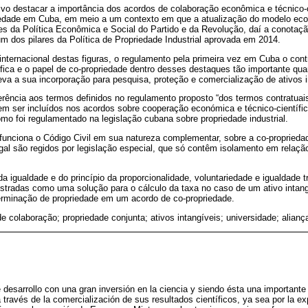
vo destacar a importância dos acordos de colaboração econômica e técnico-ci
iedade em Cuba, em meio a um contexto em que a atualização do modelo e
zes da Política Econômica e Social do Partido e da Revolução, daí a conotaç
um dos pilares da Política de Propriedade Industrial aprovada em 2014.
internacional destas figuras, o regulamento pela primeira vez em Cuba o con
fica e o papel de co-propriedade dentro desses destaques tão importante qu
va a sua incorporação para pesquisa, proteção e comercialização de ativos i
ferência aos termos definidos no regulamento proposto “dos termos contratuais
vem ser incluídos nos acordos sobre cooperação económica e técnico-científ
omo foi regulamentado na legislação cubana sobre propriedade industrial.
unciona o Código Civil em sua natureza complementar, sobre a co-proprieda
legal são regidos por legislação especial, que só contêm isolamento em relaç
 igualdade e do princípio da proporcionalidade, voluntariedade e igualdade tr
gistradas como uma solução para o cálculo da taxa no caso de um ativo intan
erminação de propriedade em um acordo de co-propriedade.
e colaboração; propriedade conjunta; ativos intangíveis; universidade; alianç
desarrollo con una gran inversión en la ciencia y siendo ésta una importante
 través de la comercialización de sus resultados científicos, ya sea por la ex