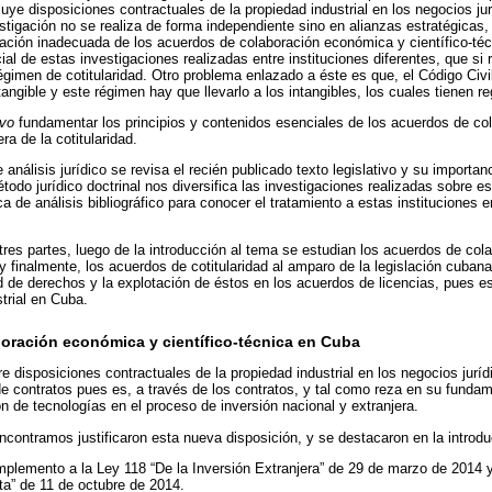
luye disposiciones contractuales de la propiedad industrial en los negocios j
vestigación no se realiza de forma independiente sino en alianzas estratégica
ización inadecuada de los acuerdos de colaboración económica y científico-téc
al de estas investigaciones realizadas entre instituciones diferentes, que si 
 régimen de cotitularidad. Otro problema enlazado a éste es que, el Código Civ
angible y este régimen hay que llevarlo a los intangibles, los cuales tienen r
ivo
fundamentar los principios y contenidos esenciales de los acuerdos de c
era de la cotitularidad.
 análisis jurídico se revisa el recién publicado texto legislativo y su importa
odo jurídico doctrinal nos diversifica las investigaciones realizadas sobre 
de análisis bibliográfico para conocer el tratamiento a estas instituciones e
tres partes, luego de la introducción al tema se estudian los acuerdos de co
 y finalmente, los acuerdos de cotitularidad al amparo de la legislación cuban
ad de derechos y la explotación de éstos en los acuerdos de licencias, pues 
trial en Cuba.
oración económica y científico-técnica en Cuba
 disposiciones contractuales de la propiedad industrial en los negocios jurídi
e contratos pues es, a través de los contratos, y tal como reza en su funda
ón de tecnologías en el proceso de inversión nacional y extranjera.
ncontramos justificaron esta nueva disposición, y se destacaron en la introdu
lemento a la Ley 118 “De la Inversión Extranjera” de 29 de marzo de 2014 y
ta” de 11 de octubre de 2014.