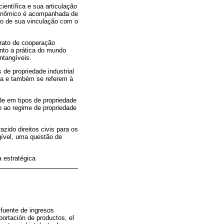
entífica e sua articulação
conômico é acompanhada de
ão de sua vinculação com o
trato de cooperação
anto a prática do mundo
ntangíveis.
 de propriedade industrial
ica e também se referem à
de em tipos de propriedade
ão ao regime de propriedade
azido direitos civis para os
gível, uma questão de
a estratégica
 fuente de ingresos
portación de productos, el