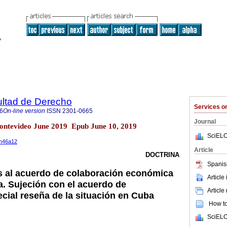
ultad de Derecho
Services 
6
On-line version
ISSN
2301-0665
Journal
Montevideo June 2019 Epub June 10, 2019
SciELO
9n46a12
Article
DOCTRINA
Spanis
s al acuerdo de colaboración económica
Article
ca. Sujeción con el acuerdo de
Article
ecial reseña de la situación en Cuba
How to 
SciELO