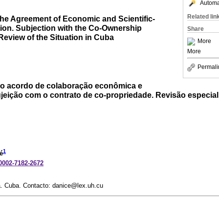
Automat
Related lin
the Agreement of Economic and Scientific-
tion. Subjection with the Co-Ownership
Share
eview of the Situation in Cuba
More
More
Permali
ao acordo de colaboração econômica e
Sujeição com o contrato de co-propriedade. Revisão especia
1
é
-0002-7182-2672
. Cuba. Contacto: danice@lex.uh.cu