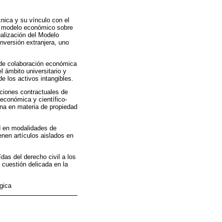
cnica y su vínculo con el
el modelo económico sobre
ualización del Modelo
nversión extranjera, uno
o de colaboración económica
l ámbito universitario y
e los activos intangibles.
iciones contractuales de
 económica y científico-
bana en materia de propiedad
ad en modalidades de
ienen artículos aislados en
ídas del derecho civil a los
 cuestión delicada en la
égica