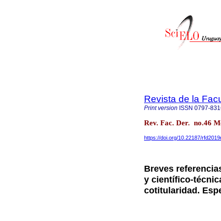
Revista de la Fac
Print version
ISSN
0797-831
Rev. Fac. Der. no.46 
https://doi.org/10.22187/rfd201
Breves referencia
y científico-técni
cotitularidad. Esp