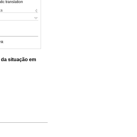
ic translation
ks
nk
l da situação em