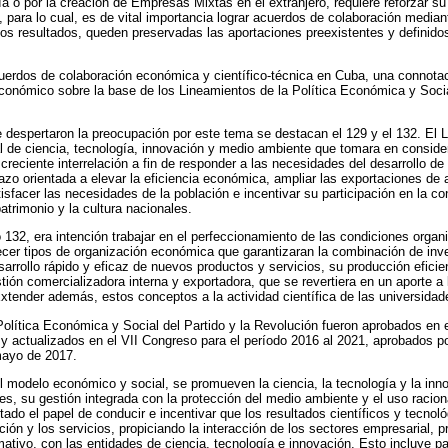
a o por la creación de Empresas Mixtas en el extranjero, requiere reforzar su 
, para lo cual, es de vital importancia lograr acuerdos de colaboración median
ichos resultados, queden preservadas las aportaciones preexistentes y definid
erdos de colaboración económica y científico-técnica en Cuba, una connotació
conómico sobre la base de los Lineamientos de la Política Económica y Social
 despertaron la preocupación por este tema se destacan el 129 y el 132. El L
ral de ciencia, tecnología, innovación y medio ambiente que tomara en conside
reciente interrelación a fin de responder a las necesidades del desarrollo de
azo orientada a elevar la eficiencia económica, ampliar las exportaciones de 
tisfacer las necesidades de la población e incentivar su participación en la co
patrimonio y la cultura nacionales.
132, era intención trabajar en el perfeccionamiento de las condiciones organi
lecer tipos de organización económica que garantizaran la combinación de inve
sarrollo rápido y eficaz de nuevos productos y servicios, su producción efici
tión comercializadora interna y exportadora, que se revertiera en un aporte a
 Extender además, estos conceptos a la actividad científica de las universidad
olítica Económica y Social del Partido y la Revolución fueron aprobados en e
actualizados en el VII Congreso para el período 2016 al 2021, aprobados por
mayo de 2017.
l modelo económico y social, se promueven la ciencia, la tecnología y la inno
res, su gestión integrada con la protección del medio ambiente y el uso racion
tado el papel de conducir e incentivar que los resultados científicos y tecnol
ción y los servicios, propiciando la interacción de los sectores empresarial,
mativo, con las entidades de ciencia, tecnología e innovación. Esto incluye p