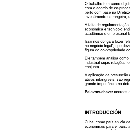
O trabalho tem como objeti
com o acordo de co-propr
perto com base na Diretri
investimento estrangeiro, 
A falta de regulamentação 
económica e técnico-cientí
acadêmico e empresarial le
Isso nos obriga a fazer re
no negócio legal”, que de
figura do co-propriedade c
Ele também analisa como f
industrial cujas relações 
conjunta.
A aplicação da presunção da
ativos intangíveis, são re
grande importância na det
Palavras-chave:
acordos d
INTRODUCCIÓN
Cuba, como país en vía de 
económicos para el país, a