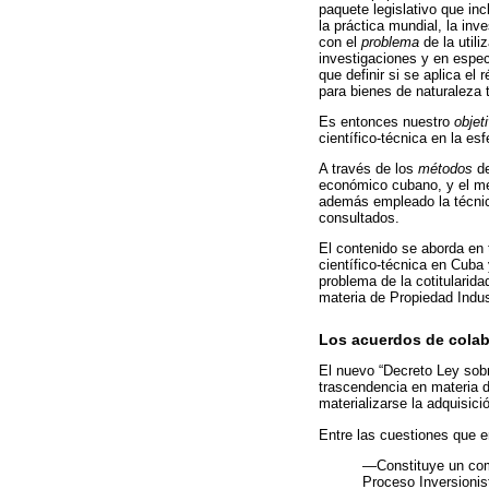
paquete legislativo que inc
la práctica mundial, la in
con el
problema
de la util
investigaciones y en especi
que definir si se aplica el
para bienes de naturaleza t
Es entonces nuestro
objet
científico-técnica en la esf
A través de los
métodos
de
económico cubano, y el mét
además empleado la técnica 
consultados.
El contenido se aborda en 
científico-técnica en Cuba
problema de la cotitularid
materia de Propiedad Indus
Los acuerdos de colab
El nuevo “Decreto Ley sobre
trascendencia en materia d
materializarse la adquisici
Entre las cuestiones que e
―Constituye un comp
Proceso Inversionis