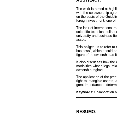
ABSTRACT:
The work is aimed at highli
with the co-ownership agre
on the basis of the Guideli
foreign investment, one of 
The lack of international re
scientific-technical collab
university and business fie
assets.
This obliges us to refer to 
business”, which should be 
figure of co-ownership as it
It also discusses how the C
modalities whose legal relat
ownership regime.
The application of the pres
right to intangible assets, 
great importance in determ
Keywords:
Collaboration 
RESUMO: