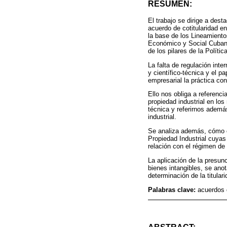
RESUMEN:
El trabajo se dirige a dest
acuerdo de cotitularidad 
la base de los Lineamiento
Económico y Social Cubano 
de los pilares de la Políti
La falta de regulación int
y científico-técnica y el p
empresarial la práctica con
Ello nos obliga a referenc
propiedad industrial en los
técnica y referirnos además
industrial.
Se analiza además, cómo op
Propiedad Industrial cuyas 
relación con el régimen de 
La aplicación de la presunc
bienes intangibles, se anot
determinación de la titular
Palabras clave:
acuerdos d