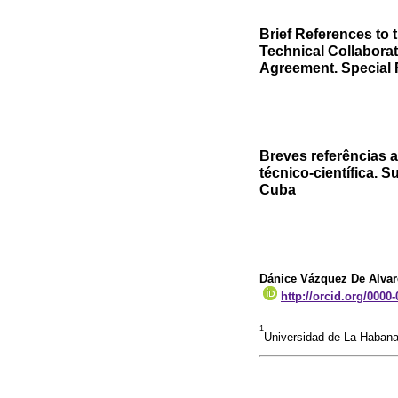
Brief References to 
Technical Collabora
Agreement. Special R
Breves referências 
técnico-científica. 
Cuba
Dánice Vázquez De Alvar
http://orcid.org/0000
1
Universidad de La Habana