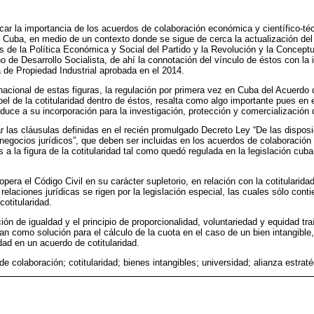
acar la importancia de los acuerdos de colaboración económica y científico-té
en Cuba, en medio de un contexto donde se sigue de cerca la actualización d
s de la Política Económica y Social del Partido y la Revolución y la Concept
de Desarrollo Socialista, de ahí la connotación del vínculo de éstos con la i
ca de Propiedad Industrial aprobada en el 2014.
ernacional de estas figuras, la regulación por primera vez en Cuba del Acuerd
apel de la cotitularidad dentro de éstos, resalta como algo importante pues en e
duce a su incorporación para la investigación, protección y comercialización d
iar las cláusulas definidas en el recién promulgado Decreto Ley “De las dispos
 negocios jurídicos”, que deben ser incluidas en los acuerdos de colaboración
 a la figura de la cotitularidad tal como quedó regulada en la legislación cu
era el Código Civil en su carácter supletorio, en relación con la cotitularid
relaciones jurídicas se rigen por la legislación especial, las cuales sólo cont
cotitularidad.
ión de igualdad y el principio de proporcionalidad, voluntariedad y equidad tra
an como solución para el cálculo de la cuota en el caso de un bien intangible,
idad en un acuerdo de cotitularidad.
e colaboración; cotitularidad; bienes intangibles; universidad; alianza estrat