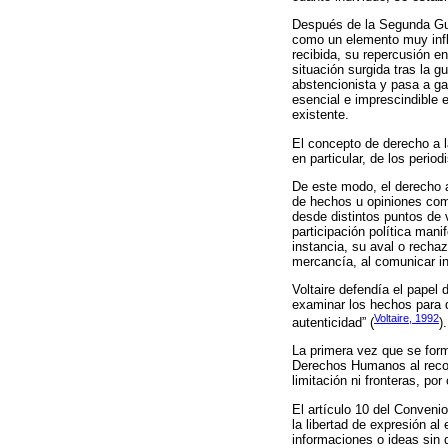
Después de la Segunda Guer
como un elemento muy influ
recibida, su repercusión e
situación surgida tras la 
abstencionista y pasa a ga
esencial e imprescindible e
existente.
El concepto de derecho a l
en particular, de los perio
De este modo, el derecho 
de hechos u opiniones como
desde distintos puntos de v
participación política mani
instancia, su aval o recha
mercancía, al comunicar in
Voltaire defendía el papel
examinar los hechos para 
Voltaire, 1992
autenticidad” (
).
La primera vez que se form
Derechos Humanos al recono
limitación ni fronteras, por
El artículo 10 del Conven
la libertad de expresión al
informaciones o ideas sin 