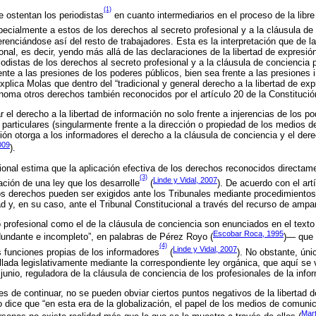
(1)
e ostentan los periodistas
en cuanto intermediarios en el proceso de la libr
specialmente a estos de los derechos al secreto profesional y a la cláusula de
ferenciándose así del resto de trabajadores. Esta es la interpretación que de 
onal, es decir, yendo más allá de las declaraciones de la libertad de expresió
iodistas de los derechos al secreto profesional y a la cláusula de conciencia 
ente a las presiones de los poderes públicos, bien sea frente a las presiones
Explica Molas que dentro del “tradicional y general derecho a la libertad de exp
oma otros derechos también reconocidos por el artículo 20 de la Constitució
 el derecho a la libertad de información no solo frente a injerencias de los p
s particulares (singularmente frente a la dirección o propiedad de los medios
ión otorga a los informadores el derecho a la cláusula de conciencia y el dere
009
).
cional estima que la aplicación efectiva de los derechos reconocidos directame
(3)
Linde y Vidal, 2007
ación de una ley que los desarrolle
(
). De acuerdo con el art
s derechos pueden ser exigidos ante los Tribunales mediante procedimientos
d y, en su caso, ante el Tribunal Constitucional a través del recurso de ampa
o profesional como el de la cláusula de conciencia son enunciados en el text
Escobar Roca, 1995
dundante e incompleto”, en palabras de Pérez Royo (
)― que e
(4)
Linde y Vidal, 2007
las funciones propias de los informadores
(
). No obstante, úni
llada legislativamente mediante la correspondiente ley orgánica, que aquí se v
unio, reguladora de la cláusula de conciencia de los profesionales de la info
es de continuar, no se pueden obviar ciertos puntos negativos de la libertad d
dice que “en esta era de la globalización, el papel de los medios de comuni
Mar