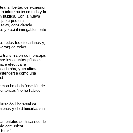
ea la libertad de expresión
la información emitida y la
ón pública. Con la nueva
eja su postura
mativo, considerado
tico y social innegablemente
de todos los ciudadanos y,
veraz) de todos.
la transmisión de mensajes
bre los asuntos públicos
hace efectiva la
 y además, y en última
) entenderse como una
ad.
prensa ha dado “ocasión de
 entonces “no ha habido
laración Universal de
iones y de difundirlas sin
ndamentales se hace eco de
o de comunicar
nteras”.