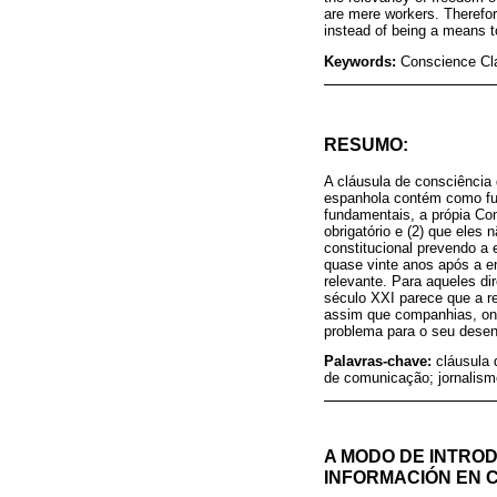
are mere workers. Therefor
instead of being a means t
Keywords:
Conscience Cla
RESUMO:
A cláusula de consciência 
espanhola contém como fun
fundamentais, a própia Con
obrigatório e (2) que eles 
constitucional prevendo a 
quase vinte anos após a en
relevante. Para aqueles di
século XXI parece que a re
assim que companhias, ond
problema para o seu desen
Palavras-chave:
cláusula 
de comunicação; jornalism
A MODO DE INTROD
INFORMACIÓN EN 