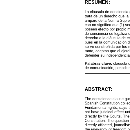
RESUMEN:
La cláusula de conciencia 
trata de un derecho que la
amparo de la Norma Suprem
eso no significa que (1) se
poseen efecto por propio m
de conciencia se legaliza c
derecho a la cláusula de co
pues en la comunicación del
se ve constreñida por los
tanto, aceptan que el ejerc
defender su independencia
Palabras clave:
cláusula d
de comunicación; periodi
ABSTRACT:
The conscience clause guar
Spanish Constitution collec
Fundamental rights, says t
not have juridical effect u
directly by the Courts. The
Constitution. The question 
directly affected, journali
the relevancy of freedom of