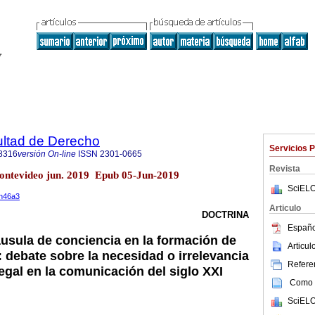
ultad de Derecho
Servicios 
8316
versión On-line
ISSN
2301-0665
Revista
ontevideo jun. 2019 Epub 05-Jun-2019
SciELO
9n46a3
Articulo
DOCTRINA
Españo
áusula de conciencia en la formación de
Articu
: debate sobre la necesidad o irrelevancia
Referen
egal en la comunicación del siglo XXI
Como c
SciELO