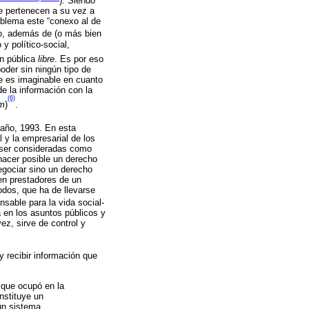
). Siendo
e pertenecen a su vez a
oblema este “conexo al de
ico, además de (o más bien
y político-social,
ón pública
libre
. Es por eso
oder sin ningún tipo de
te es imaginable en cuanto
e la información con la
(6)
am
)
.
 año, 1993. En esta
 y la empresarial de los
e ser consideradas como
hacer posible un derecho
egociar sino un derecho
en prestadores de un
odos, que ha de llevarse
nsable para la vida social-
 en los asuntos públicos y
ez, sirve de control y
y recibir información que
 que ocupó en la
nstituye un
 un sistema