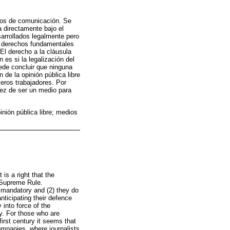
dios de comunicación. Se
 directamente bajo el
arrollados legalmente pero
Los derechos fundamentales
El derecho a la cláusula
 es si la legalización del
uede concluir que ninguna
 de la opinión pública libre
eros trabajadores. Por
 vez de ser un medio para
inión pública libre; medios
is a right that the
e Supreme Rule.
s mandatory and (2) they do
anticipating their defence
 into force of the
cy. For those who are
irst century it seems that
companies, where journalists