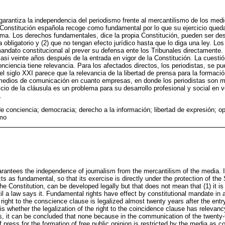
garantiza la independencia del periodismo frente al mercantilismo de los me
 Constitución española recoge como fundamental por lo que su ejercicio queda
a. Los derechos fundamentales, dice la propia Constitución, pueden ser des
a obligatorio y (2) que no tengan efecto jurídico hasta que lo diga una ley. 
andato constitucional al prever su defensa ente los Tribunales directamente. 
asi veinte años después de la entrada en vigor de la Constitución. La cuestión
nciencia tiene relevancia. Para los afectados directos, los periodistas, se p
 siglo XXI parece que la relevancia de la libertad de prensa para la formación
 medios de comunicación en cuanto empresas, en donde los periodistas son m
icio de la cláusula es un problema para su desarrollo profesional y social en
.
e conciencia; democracia; derecho a la información; libertad de expresión; op
smo
antees the independence of journalism from the mercantilism of the media. It 
ts as fundamental, so that its exercise is directly under the protection of th
he Constitution, can be developed legally but that does not mean that (1) it i
ntil a law says it. Fundamental rights have effect by constitutional mandate in 
 right to the conscience clause is legalized almost twenty years after the entry
is whether the legalization of the right to the coincidence clause has relevan
sts, it can be concluded that none because in the communication of the twenty-f
 press for the formation of free public opinion is restricted by the media as 