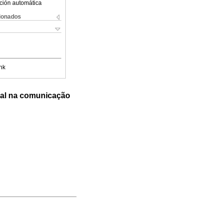
ción automática
cionados
nk
gal na comunicação