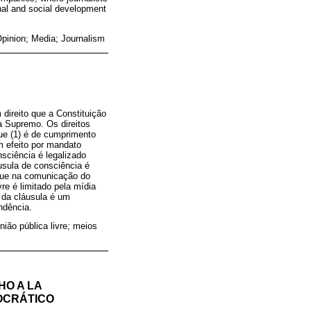
onal and social development
pinion; Media; Journalism
direito que a Constituição
a Supremo. Os direitos
que (1) é de cumprimento
êm efeito por mandato
nsciência é legalizado
usula de consciência é
 que na comunicação do
re é limitado pela mídia
 da cláusula é um
ndência.
nião pública livre; meios
HO A LA
OCRÁTICO