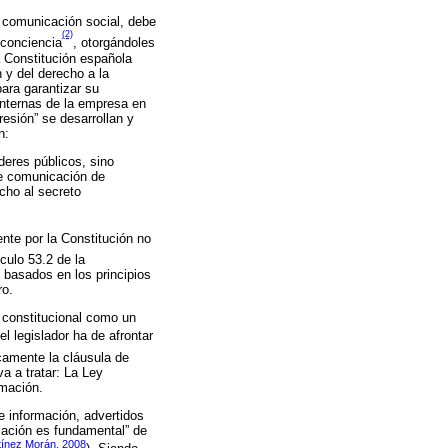
e comunicación social, debe
(2)
 conciencia
, otorgándoles
la Constitución española
n y del derecho a la
para garantizar su
 internas de la empresa en
resión” se desarrollan y
n:
oderes públicos, sino
 de comunicación de
cho al secreto
nte por la Constitución no
ículo 53.2 de la
 basados en los principios
ro.
o constitucional como un
l legislador ha de afrontar
camente la cláusula de
a a tratar: La Ley
rmación.
e información, advertidos
cación es fundamental” de
tínez Morán, 2008