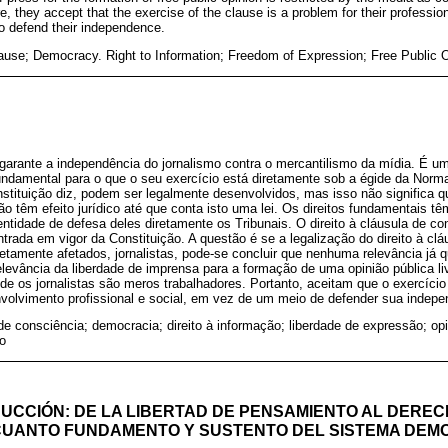
e, they accept that the exercise of the clause is a problem for their professi
o defend their independence.
use; Democracy. Right to Information; Freedom of Expression; Free Public O
garante a independência do jornalismo contra o mercantilismo da mídia. É um 
damental para o que o seu exercício está diretamente sob a égide da Norm
stituição diz, podem ser legalmente desenvolvidos, mas isso não significa 
não têm efeito jurídico até que conta isto uma lei. Os direitos fundamentais t
entidade de defesa deles diretamente os Tribunais. O direito à cláusula de co
trada em vigor da Constituição. A questão é se a legalização do direito à clá
retamente afetados, jornalistas, pode-se concluir que nenhuma relevância já
levância da liberdade de imprensa para a formação de uma opinião pública liv
e os jornalistas são meros trabalhadores. Portanto, aceitam que o exercício
volvimento profissional e social, em vez de um meio de defender sua indepe
de consciência; democracia; direito à informação; liberdade de expressão; opi
o
UCCIÓN: DE LA LIBERTAD DE PENSAMIENTO AL DEREC
CUANTO FUNDAMENTO Y SUSTENTO DEL SISTEMA DEM