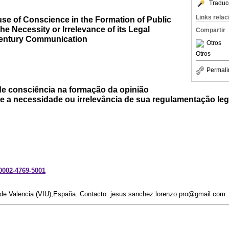
Traduc
Links rela
use of Conscience in the Formation of Public
he Necessity or Irrelevance of its Legal
Compartir
Century Communication
Otros
Otros
Permali
 de consciência na formação da opinião
re a necessidade ou irrelevância de sua regulamentação le
-0002-4769-5001
l de Valencia (VIU),España. Contacto: jesus.sanchez.lorenzo.pro@gmail.com