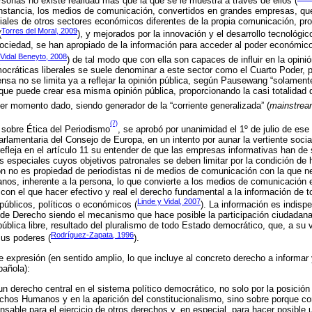
onas no existe realidad más que la que se le muestra a través de ellos (
nstancia, los medios de comunicación, convertidos en grandes empresas, qu
iales de otros sectores económicos diferentes de la propia comunicación, pr
Torres del Moral, 2009
(
), y mejorados por la innovación y el desarrollo tecnológ
 sociedad, se han apropiado de la información para acceder al poder económico 
Vidal Beneyto, 2008
) de tal modo que con ella son capaces de influir en la opini
cráticas liberales se suele denominar a este sector como el Cuarto Poder, p
ensa no se limita ya a reflejar la opinión pública, según Pausewang “solamen
e puede crear esa misma opinión pública, proporcionando la casi totalidad d
er momento dado, siendo generador de la “corriente generalizada” (
mainstre
(7)
 sobre Ética del Periodismo
, se aprobó por unanimidad el 1º de julio de ese
rlamentaria del Consejo de Europa, en un intento por aunar la vertiente social
fleja en el artículo 11 su entender de que las empresas informativas han d
especiales cuyos objetivos patronales se deben limitar por la condición de 
n no es propiedad de periodistas ni de medios de comunicación con la que n
nos, inherente a la persona, lo que convierte a los medios de comunicación 
 con el que hacer efectivo y real el derecho fundamental a la información de t
Linde y Vidal, 2007
 públicos, políticos o económicos (
). La información es indispe
de Derecho siendo el mecanismo que hace posible la participación ciudadana
ública libre, resultado del pluralismo de todo Estado democrático, que, a su v
Rodríguez-Zapata, 1996
sus poderes (
).
e expresión (en sentido amplio, lo que incluye al concreto derecho a informar 
pañola):
n derecho central en el sistema político democrático, no solo por la posición
chos Humanos y en la aparición del constitucionalismo, sino sobre porque co
nsable para el ejercicio de otros derechos y, en especial, para hacer posible