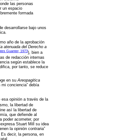
 donde las personas
r un espacio
 libremente formada
de desarrollarse bajo unos
ica.
ismo año de la aprobación
ía atenuada del Derecho a
tes Guanter, 1973
), bien a
as de redacción internas
iencia según establece la
idifica, por tanto, se reduce
coge en su
Areopagitica
n mi conciencia” debía
 esa opinión a través de la
ismo, la libertad de
ne así la libertad de
mía, que defiende al
ra poder acometer, por
expresa Stuart Mill su idea
nen la opinión contraria”
 Es decir, la persona, en
atal.