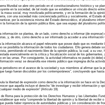
ra Mundial se abre otro período en el constitucionalismo histórico y se plant
yente en la sociedad, de tal modo que se establece un vínculo directo entre 
n la masa social, muy movilizada políticamente, y en la formación de la opini
guerra, con una sociedad más concienciada política y socialmente, el Estado d
rantizar, por la existencia misma del Estado democrático, el pluralismo infor
n la formación de la opinión pública libre, que sea espejo del pluralismo polí
a información se plantea, de un lado, como derecho a informar (de expresar) 
distas, y, de otro, como derecho a ser informado (a acceder a una información 
a la información alcanza el papel relevante que posee dado que es mediante 
 se posibilita la información de todos los ciudadanos. Ello genera debate so
ista, permitiendo el nacimiento libre de la opinión pública, la cual, a su vez, 
festada esencialmente en la crítica y fiscalización social de los gobernantes,
zo en las urnas. Por consiguiente, la actividad informativa no puede (ni debe
formación veraz se desarrolla ese interés público que impregna dicha activid
 de periodismo en el avance de la sociedad y sus miembros al afirmar que la 
que luego fueran discutidos por los contemporáneos”, concluyendo que hasta
ula la libertad de expresión como derecho a la información se hace en la Dec
cer que aquella incluye el derecho “de investigar y recibir información y opin
 cualquier medio de expresión” (Artículo 19).
io de Roma para la protección de los Derechos Humanos y las Libertades Fu
 establecer que esta “comprende la libertad de opinión y la libertad de recibir 
que pueda haber injerencia de autoridades públicas y sin consideración de fro