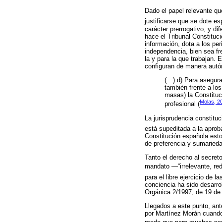
Dado el papel relevante qu
justificarse que se dote e
carácter prerrogativo, y di
hace el Tribunal Constituci
información, dota a los per
independencia, bien sea fr
la y para la que trabajan. 
configuran de manera autón
(…) d) Para asegurar
también frente a lo
masas) la Constituc
Molas, 2
profesional (
La jurisprudencia constitu
está supeditada a la aprob
Constitución española esto
de preferencia y sumarieda
Tanto el derecho al secret
mandato ―“irrelevante, re
para el libre ejercicio de 
conciencia ha sido desarro
Orgánica 2/1997, de 19 de j
Llegados a este punto, ant
por Martínez Morán cuando 