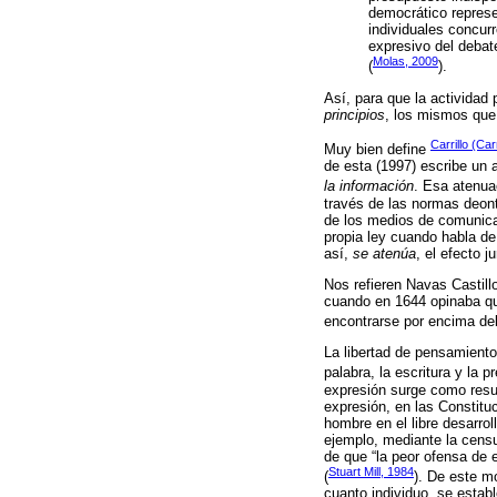
democrático represen
individuales concur
expresivo del debate
Molas, 2009
(
).
Así, para que la actividad 
principios
, los mismos qu
Carrillo (Car
Muy bien define
de esta (1997) escribe un a
la información
. Esa atenuac
través de las normas deont
de los medios de comunicac
propia ley cuando habla de
así,
se atenúa
, el efecto 
Nos refieren Navas Castillo
cuando en 1644 opinaba que
encontrarse por encima del 
La libertad de pensamiento 
palabra, la escritura y la p
expresión surge como result
expresión, en las Constitu
hombre en el libre desarro
ejemplo, mediante la censu
de que “la peor ofensa de 
Stuart Mill, 1984
(
). De este mo
cuanto individuo, se estab