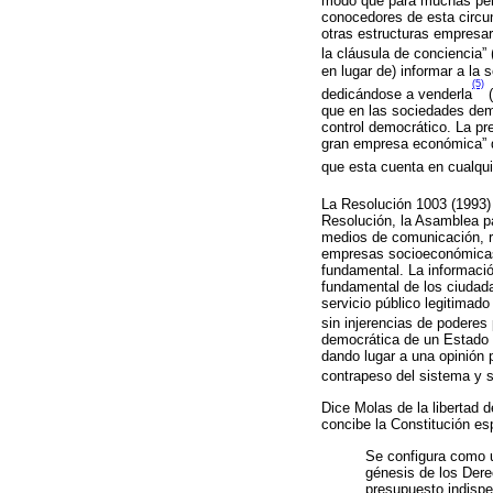
modo que para muchas pers
conocedores de esta circu
otras estructuras empresar
la cláusula de conciencia” 
en lugar de) informar a la
(5)
dedicándose a venderla
(
que en las sociedades demo
control democrático. La pr
gran empresa económica” qu
que esta cuenta en cualqui
La Resolución 1003 (1993)
Resolución, la Asamblea pa
medios de comunicación, re
empresas socioeconómicas 
fundamental. La informació
fundamental de los ciudada
servicio público legitimado
sin injerencias de poderes
democrática de un Estado 
dando lugar a una opinión p
contrapeso del sistema y 
Dice Molas de la libertad d
concibe la Constitución es
Se configura como u
génesis de los Dere
presupuesto indispe