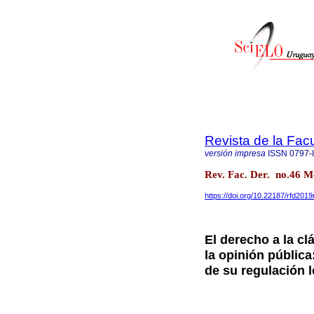
Revista de la Fac
versión impresa
ISSN
0797-
Rev. Fac. Der. no.46 M
https://doi.org/10.22187/rfd201
El derecho a la cl
la opinión pública
de su regulación l