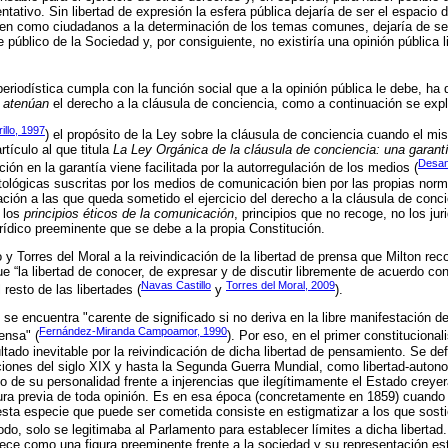
tativo. Sin libertad de expresión la esfera pública dejaría de ser el espacio
ren como ciudadanos a la determinación de los temas comunes, dejaría de se
 público de la Sociedad y, por consiguiente, no existiría una opinión pública
periodística cumpla con la función social que a la opinión pública le debe, ha 
e
atenúan
el derecho a la cláusula de conciencia, como a continuación se expl
rillo, 1997
) el propósito de la Ley sobre la cláusula de conciencia cuando el m
rtículo al que titula
La Ley Orgánica de la cláusula de conciencia: una garant
Desan
ión en la garantía viene facilitada por la autorregulación de los medios (
ológicas suscritas por los medios de comunicación bien por las propias norm
ión a las que queda sometido el ejercicio del derecho a la cláusula de conc
 los
principios éticos de la comunicación
, principios que no recoge, no los jur
jurídico preeminente que se debe a la propia Constitución.
 y Torres del Moral a la reivindicación de la libertad de prensa que Milton re
 “la libertad de conocer, de expresar y de discutir libremente de acuerdo co
Navas Castillo
Torres del Moral, 2009
resto de las libertades (
y
).
se encuentra "carente de significado si no deriva en la libre manifestación de
Fernández-Miranda Campoamor, 1990
rensa" (
). Por eso, en el primer constitucional
ado inevitable por la reivindicación de dicha libertad de pensamiento. Se defi
ciones del siglo XIX y hasta la Segunda Guerra Mundial, como libertad-autono
llo de su personalidad frente a injerencias que ilegítimamente el Estado creye
ra previa de toda opinión. Es en esa época (concretamente en 1859) cuando 
esta especie que puede ser cometida consiste en estigmatizar a los que sostie
do, solo se legitimaba al Parlamento para establecer límites a dicha libertad.
lece como una figura preeminente frente a la sociedad y su representación est