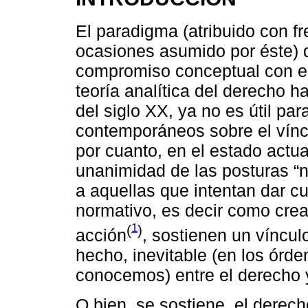
El paradigma (atribuido con fr
ocasiones asumido por éste) d
compromiso conceptual con el
teoría analítica del derecho h
del siglo XX, ya no es útil pa
contemporáneos sobre el víncu
por cuanto, en el estado actual
unanimidad de las posturas “n
a aquellas que intentan dar 
normativo, es decir como crea
1
(
)
acción
, sostienen un víncu
hecho, inevitable (en los órde
conocemos) entre el derecho y
O bien, se sostiene, el derec