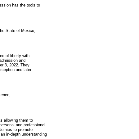
ession has the tools to
 the State of Mexico,
d of liberty with
r admission and
ber 3, 2022. They
rception and later
ience,
as allowing them to
 personal and professional
ademies to promote
e an in-depth understanding