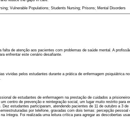
rsing; Vulnerable Populations; Students Nursing; Prisons; Mental Disorders
 falta de atenção aos pacientes com problemas de saúde mental. A profissã
ra enfrentar este cenário desafiante.
cias vividas pelos estudantes durante a prática de enfermagem psiquiátrica n
.
fissional de estudantes de enfermagem na prestação de cuidados a prisionei
i um centro de prevenção e reintegração social, um lugar muito restrito para 
. Dez estudantes participaram, atendendo pacientes de 11 de outubro a 3 de
emiestruturadas por telefone, gravadas com dois temas: percepção pessoal e
 na íntegra. Foi realizada uma leitura crítica para agregar as descobertas us