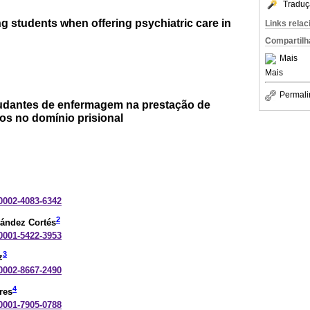
Traduç
g students when offering psychiatric care in
Links rela
Compartilh
Mais
Mais
Permali
tudantes de enfermagem na prestação de
os no domínio prisional
-0002-4083-6342
2
ández Cortés
-0001-5422-3953
3
z
-0002-8667-2490
4
res
-0001-7905-0788