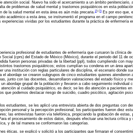
 atención social. Nuevo ha sido el acercamiento a un ámbito penitenciario, 
alta de problemas de salud mental y trastornos psiquiátricos en esta població
2
) (
3
ón de la salud mental en esta área es aún más precaria.
Es por eso que, e
to académico a esta área, se instrumentó el programa en el campo penitencia
as experiencias vividas por los estudiantes durante la práctica de enfermería en
periencia profesional de estudiantes de enfermería que cursaron la clínica de 
Social (cprs) del Estado de México (México), durante el periodo del 11 de o
ndida fueron personas privadas de la libertad (ppl), todos cumpliendo con ma
stintos trastornos psiquiátricos; estos cumplían su condena en un área apart
ser una institución con reglas particulares de disciplina, el escenario donde suc
ra el abordaje se crearon subgrupos de cinco estudiantes quienes atendieron a
s, junto con las docentes, desarrollaron valoraciones del estado físico y ment
 un abordaje grupal de la población y llevaron a cabo seguimiento individual 
 atención al cuidado psiquiátrico, es decir, se les dio atención a pacientes e
os que podemos destacar riesgo de suicidio, cuadro psicótico, agitación psic
e los estudiantes, se les aplicó una entrevista abierta de dos preguntas con 
epción personal y la percepción profesional; los participantes fueron diez es
es; las entrevistas fueron vía telefónica, propiciando la grabación de estas,
Para el procesamiento de estos datos, después efectuar una lectura crítica y r
ica, y de tal manera se conformaron las categorías.
es éticas, se explicó y solicitó a los participantes que firmaran el consentim