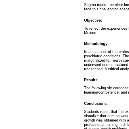
Stigma marks the clear lack
face this challenging scena
Objective:
To reflect the experiences 
Mexico.
Methodology:
Is an account of the profes
psychiatric conditions. The
marginalized for health ca
underwent semi-structured 
transcribed. A critical ana
Results:
The following six categori
learning/competence, and 
Conclusions:
Students report that the e
visualize that nursing work
growth was obtained with a
professional training in di
of mental health problems,