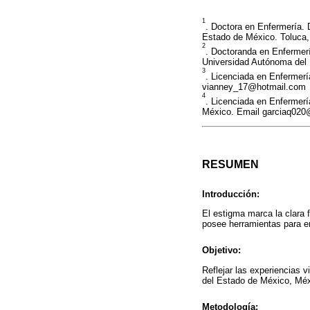
1
. Doctora en Enfermería. 
Estado de México. Toluca
2
. Doctoranda en Enfermerí
Universidad Autónoma del
3
. Licenciada en Enfermerí
vianney_17@hotmail.com
4
. Licenciada en Enfermerí
México. Email garciaq02
RESUMEN
Introducción:
El estigma marca la clara 
posee herramientas para en
Objetivo:
Reflejar las experiencias v
del Estado de México, Méx
Metodología: