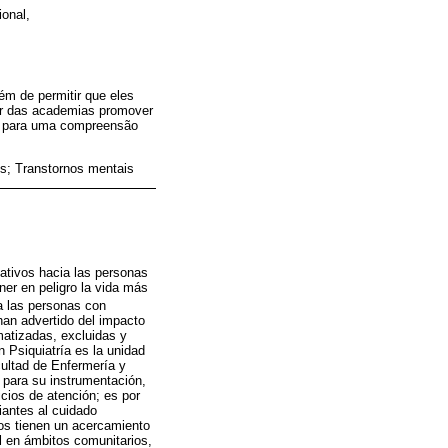
ional,
ém de permitir que eles
ver das academias promover
e, para uma compreensão
s; Transtornos mentais
gativos hacia las personas
er en peligro la vida más
 a las personas con
han advertido del impacto
matizadas, excluidas y
 Psiquiatría es la unidad
acultad de Enfermería y
 para su instrumentación,
cios de atención; es por
iantes al cuidado
nos tienen un acercamiento
el en ámbitos comunitarios,