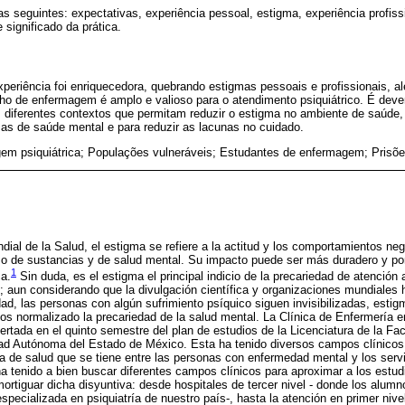
s seguintes: expectativas, experiência pessoal, estigma, experiência profiss
significado da prática.
periência foi enriquecedora, quebrando estigmas pessoais e profissionais, al
lho de enfermagem é amplo e valioso para o atendimento psiquiátrico. É de
m diferentes contextos que permitam reduzir o estigma no ambiente de saúd
as de saúde mental e para reduzir as lacunas no cuidado.
em psiquiátrica; Populações vulneráveis; Estudantes de enfermagem; Prisõe
ial de la Salud, el estigma se refiere a la actitud y los comportamientos ne
 de sustancias y de salud mental. Su impacto puede ser más duradero y pon
1
ca.
Sin duda, es el estigma el principal indicio de la precariedad de atención
 aun considerando que la divulgación científica y organizaciones mundiales 
ad, las personas con algún sufrimiento psíquico siguen invisibilizadas, estig
os normalizado la precariedad de la salud mental. La Clínica de Enfermería en
ofertada en el quinto semestre del plan de estudios de la Licenciatura de la F
dad Autónoma del Estado de México. Esta ha tenido diversos campos clínicos
a de salud que se tiene entre las personas con enfermedad mental y los servi
 ha tenido a bien buscar diferentes campos clínicos para aproximar a los estud
amortiguar dicha disyuntiva: desde hospitales de tercer nivel - donde los alum
 especializada en psiquiatría de nuestro país-, hasta la atención en primer niv