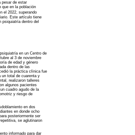
a pesar de estar
n que en la población
n el 2022, superando
rio. Este artículo tiene
 psiquiatría dentro del
psiquiatría en un Centro de
ctubre al 3 de noviembre
yoría de edad y género
ada dentro de las
edió la práctica clínica fue
 un total de cuarenta y
al, realizaron talleres
con algunos pacientes
n un cuadro agudo de la
omotriz y riesgo de
desdoblamiento en dos
tudiantes en donde ocho
 para posteriormente ser
epetitiva, se aglutinaron
iento informado para dar