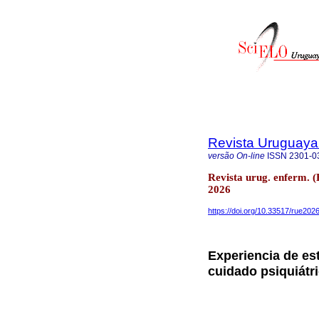
Revista Uruguaya 
versão On-line
ISSN
2301-0
Revista urug. enferm. 
2026
https://doi.org/10.33517/rue20
Experiencia de est
cuidado psiquiátr