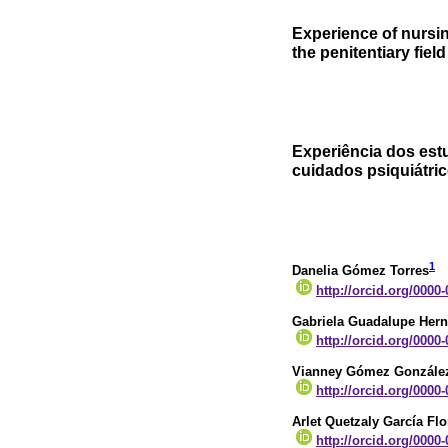
Experience of nursin
the penitentiary field
Experiência dos es
cuidados psiquiátric
1
Danelia Gómez Torres
http://orcid.org/0000
Gabriela Guadalupe Hern
http://orcid.org/0000
Vianney Gómez Gonzále
http://orcid.org/0000
Arlet Quetzaly García Flo
http://orcid.org/0000