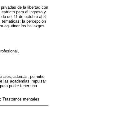
privadas de la libertad con
estricto para el ingreso y
odo del 11 de octubre al 3
 temáticas: la percepción
ra aglutinar los hallazgos
rofesional,
ionales; además, permitió
 de las academias impulsar
 para poder tener una
s; Trastornos mentales