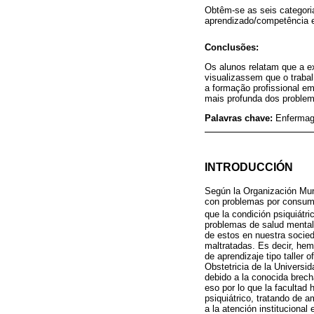
Obtêm-se as seis categoria
aprendizado/competência e 
Conclusões:
Os alunos relatam que a ex
visualizassem que o traba
a formação profissional e
mais profunda dos problem
Palavras chave:
Enfermag
INTRODUCCIÓN
Según la Organización Mund
con problemas por consumo
que la condición psiquiátri
problemas de salud mental;
de estos en nuestra socied
maltratadas. Es decir, hem
de aprendizaje tipo taller 
Obstetricia de la Universi
debido a la conocida brech
eso por lo que la facultad
psiquiátrico, tratando de 
a la atención institucional