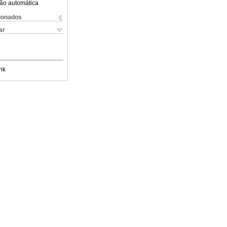
ão automática
cionados
ar
nk