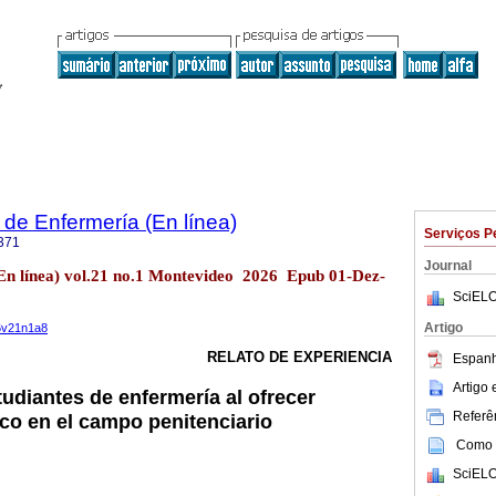
de Enfermería (En línea)
Serviços P
371
Journal
(En línea) vol.21 no.1 Montevideo 2026 Epub 01-Dez-
SciELO
Artigo
26v21n1a8
RELATO DE EXPERIENCIA
Espanh
Artigo
udiantes de enfermería al ofrecer
Referên
ico en el campo penitenciario
Como c
SciELO