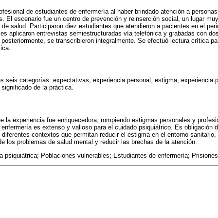
rofesional de estudiantes de enfermería al haber brindado atención a personas 
. El escenario fue un centro de prevención y reinserción social, un lugar muy 
de salud. Participaron diez estudiantes que atendieron a pacientes en el peri
es aplicaron entrevistas semiestructuradas vía telefónica y grabadas con dos
, posteriormente, se transcribieron integralmente. Se efectuó lectura crítica pa
ica.
es seis categorías: expectativas, experiencia personal, estigma, experiencia p
significado de la práctica.
ue la experiencia fue enriquecedora, rompiendo estigmas personales y profes
de enfermería es extenso y valioso para el cuidado psiquiátrico. Es obligación
 diferentes contextos que permitan reducir el estigma en el entorno sanitario,
e los problemas de salud mental y reducir las brechas de la atención.
a psiquiátrica; Poblaciones vulnerables; Estudiantes de enfermería; Prisione