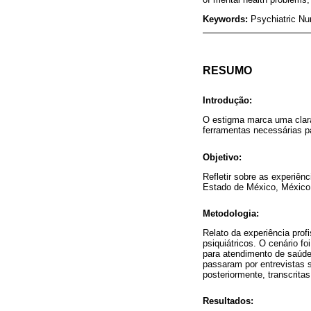
Keywords:
Psychiatric Nu
RESUMO
Introdução:
O estigma marca uma clara
ferramentas necessárias pa
Objetivo:
Refletir sobre as experiên
Estado de México, México
Metodologia:
Relato da experiência pro
psiquiátricos. O cenário fo
para atendimento de saúde
passaram por entrevistas s
posteriormente, transcritas
Resultados: