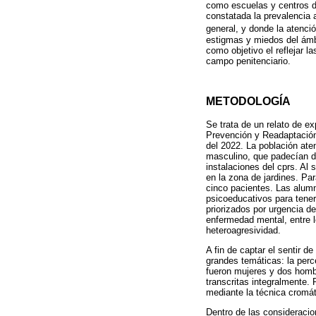
como escuelas y centros de
constatada la prevalencia 
general, y donde la atenci
estigmas y miedos del ámbi
como objetivo el reflejar l
campo penitenciario.
METODOLOGÍA
Se trata de un relato de ex
Prevención y Readaptación 
del 2022. La población ate
masculino, que padecían di
instalaciones del cprs. Al 
en la zona de jardines. Pa
cinco pacientes. Las alumna
psicoeducativos para tener
priorizados por urgencia de
enfermedad mental, entre l
heteroagresividad.
A fin de captar el sentir d
grandes temáticas: la perc
fueron mujeres y dos hombr
transcritas integralmente. 
mediante la técnica cromát
Dentro de las consideracion