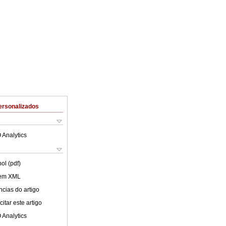
ersonalizados
 Analytics
ol (pdf)
 em XML
cias do artigo
itar este artigo
 Analytics