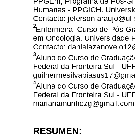
PPGEnf; Programa de Pós-Gra
Humanas - PPGICH. Universida
Contacto: jeferson.araujo@uff
2
Enfermeira. Curso de Pós-
em Oncologia. Universidade F
Contacto: danielazanovelo1
3
Aluno do Curso de Graduaçã
Federal da Fronteira Sul - UF
guilhermesilvabiasus17@gma
4
Aluna do Curso de Graduaçã
Federal da Fronteira Sul - UF
marianamunhozg@gmail.com
RESUMEN: