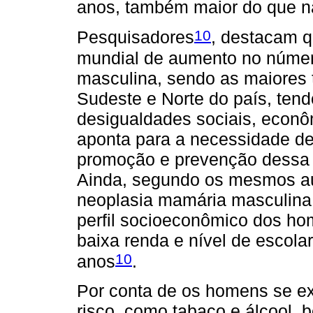
anos, também maior do que n
10
Pesquisadores
, destacam q
mundial de aumento no númer
masculina, sendo as maiores 
Sudeste e Norte do país, tend
desigualdades sociais, econô
aponta para a necessidade de
promoção e prevenção dessa d
Ainda, segundo os mesmos aut
neoplasia mamária masculina 
perfil socioeconômico dos ho
baixa renda e nível de escola
10
anos
.
Por conta de os homens se ex
risco, como tabaco e álcool