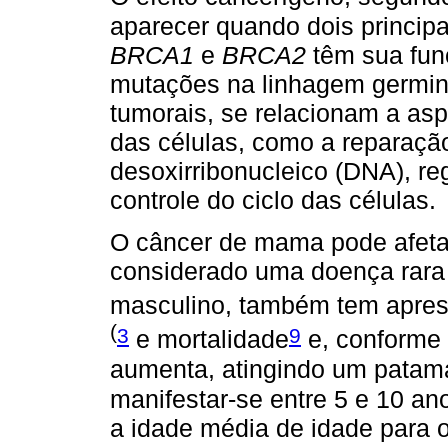
aparecer quando dois princip
BRCA1
e
BRCA2
têm sua funç
mutações na linhagem germina
tumorais, se relacionam a as
das células, como a reparaçã
desoxirribonucleico (DNA), r
controle do ciclo das células.
O câncer de mama pode afeta
considerado uma doença rara
masculino, também tem apres
(
3
9
e mortalidade
e, conforme 
aumenta, atingindo um patam
manifestar-se entre 5 e 10 an
a idade média de idade para 