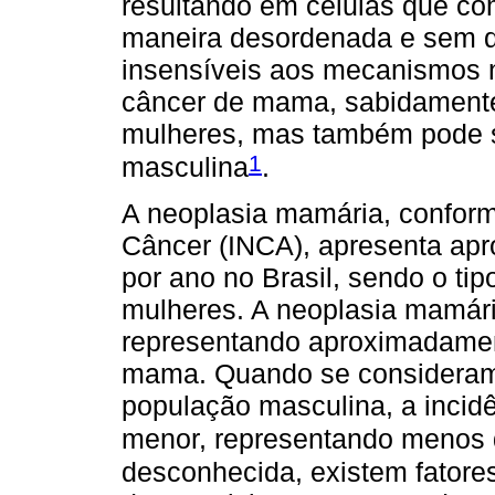
resultando em células que co
maneira desordenada e sem q
insensíveis aos mecanismos n
câncer de mama, sabidamente,
mulheres, mas também pode 
1
masculina
.
A neoplasia mamária, conform
Câncer (INCA), apresenta ap
por ano no Brasil, sendo o ti
mulheres. A neoplasia mamár
representando aproximadamen
mama. Quando se consideram 
população masculina, a incid
menor, representando menos 
desconhecida, existem fatore