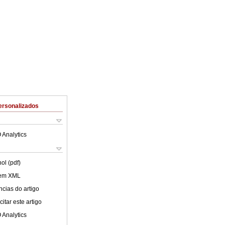
ersonalizados
 Analytics
ol (pdf)
 em XML
cias do artigo
itar este artigo
 Analytics