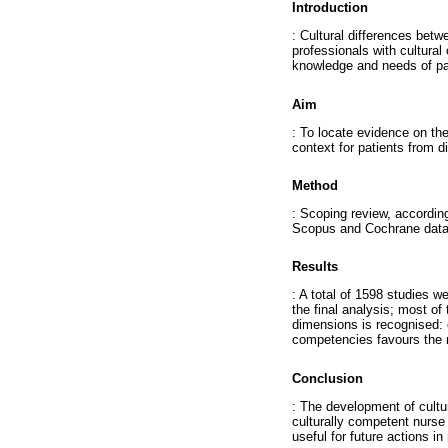
Introduction
: Cultural differences betw
professionals with cultura
knowledge and needs of pati
Aim
: To locate evidence on th
context for patients from d
Method
: Scoping review, accordin
Scopus and Cochrane databa
Results
: A total of 1598 studies we
the final analysis; most of
dimensions is recognised: c
competencies favours the m
Conclusion
: The development of cultur
culturally competent nurse 
useful for future actions in