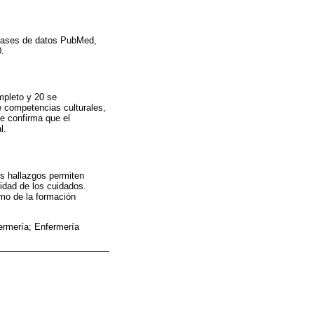
s bases de datos PubMed,
0.
mpleto y 20 se
e competencias culturales,
se confirma que el
l.
os hallazgos permiten
idad de los cuidados.
omo de la formación
ermería; Enfermería