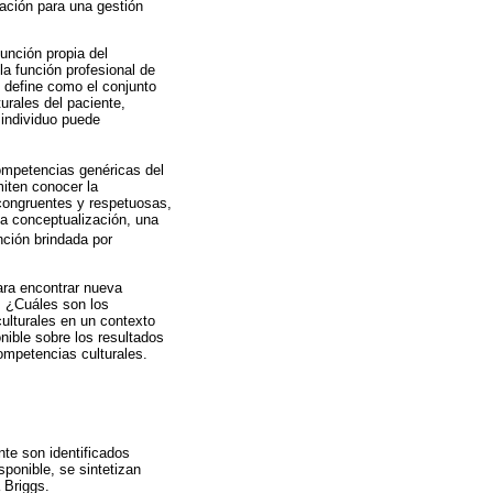
ación para una gestión
función propia del
la función profesional de
 define como el conjunto
urales del paciente,
l individuo puede
competencias genéricas del
miten conocer la
 congruentes y respetuosas,
na conceptualización, una
ención brindada por
para encontrar nueva
n: ¿Cuáles son los
ulturales en un contexto
nible sobre los resultados
ompetencias culturales.
nte son identificados
sponible, se sintetizan
 Briggs.