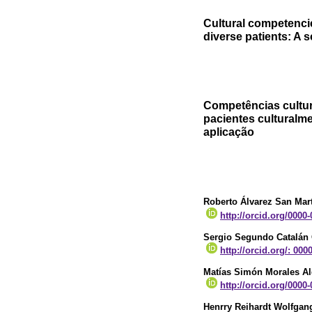
Cultural competencie
diverse patients: A 
Competências cultur
pacientes culturalm
aplicação
Roberto Álvarez San Mar
http://orcid.org/0000
Sergio Segundo Catalán
http://orcid.org/: 00
Matías Simón Morales A
http://orcid.org/0000
Henrry Reihardt Wolfgang