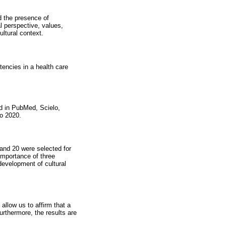
nd the presence of
l perspective, values,
ultural context.
encies in a health care
ed in PubMed, Scielo,
to 2020.
t and 20 were selected for
importance of three
 development of cultural
allow us to affirm that a
urthermore, the results are