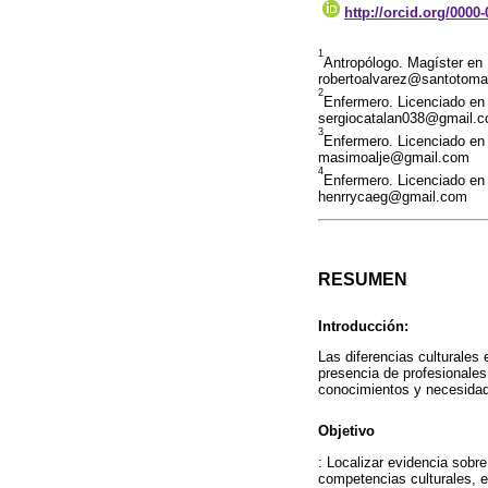
http://orcid.org/0000
1
Antropólogo. Magíster en
robertoalvarez@santotoma
2
Enfermero. Licenciado en
sergiocatalan038@gmail.
3
Enfermero. Licenciado en
masimoalje@gmail.com
4
Enfermero. Licenciado en
henrrycaeg@gmail.com
RESUMEN
Introducción:
Las diferencias culturales 
presencia de profesionales
conocimientos y necesidade
Objetivo
: Localizar evidencia sobr
competencias culturales, e