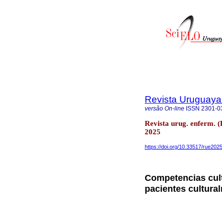
Revista Uruguaya 
versão On-line
ISSN
2301-0
Revista urug. enferm. 
2025
https://doi.org/10.33517/rue20
Competencias cult
pacientes cultura