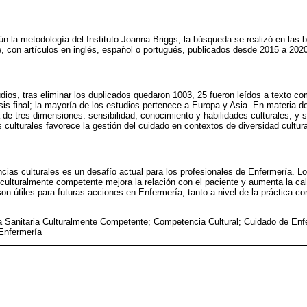
ún la metodología del Instituto Joanna Briggs; la búsqueda se realizó en la
 con artículos en inglés, español o portugués, publicados desde 2015 a 202
dios, tras eliminar los duplicados quedaron 1003, 25 fueron leídos a texto co
isis final; la mayoría de los estudios pertenece a Europa y Asia. En materia d
 de tres dimensiones: sensibilidad, conocimiento y habilidades culturales; y 
 culturales favorece la gestión del cuidado en contextos de diversidad cultura
ncias culturales es un desafío actual para los profesionales de Enfermería. L
culturalmente competente mejora la relación con el paciente y aumenta la cal
on útiles para futuras acciones en Enfermería, tanto a nivel de la práctica c
a Sanitaria Culturalmente Competente; Competencia Cultural; Cuidado de Enf
 Enfermería