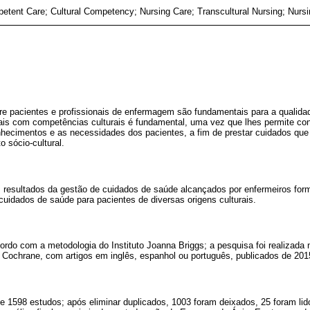
petent Care; Cultural Competency; Nursing Care; Transcultural Nursing; Nurs
ntre pacientes e profissionais de enfermagem são fundamentais para a qualid
nais com competências culturais é fundamental, uma vez que lhes permite co
conhecimentos e as necessidades dos pacientes, a fim de prestar cuidados qu
o sócio-cultural.
os resultados da gestão de cuidados de saúde alcançados por enfermeiros f
cuidados de saúde para pacientes de diversas origens culturais.
ordo com a metodologia do Instituto Joanna Briggs; a pesquisa foi realizada
Cochrane, com artigos em inglês, espanhol ou português, publicados de 201
de 1598 estudos; após eliminar duplicados, 1003 foram deixados, 25 foram lid