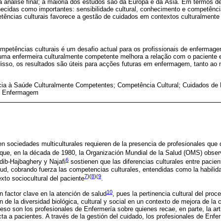
 análise final; a maioria dos estudos são da Europa e da Ásia. Em termos d
ecidas como importantes: sensibilidade cultural, conhecimento e competênci
ências culturais favorece a gestão de cuidados em contextos culturalmente 
mpetências culturais é um desafio actual para os profissionais de enfermag
uma enfermeira culturalmente competente melhora a relação com o paciente 
isso, os resultados são úteis para acções futuras em enfermagem, tanto ao 
cia à Saúde Culturalmente Competentes; Competência Cultural; Cuidados 
de Enfermagem
en sociedades multiculturales requieren de la presencia de profesionales qu
 que, en la década de 1980, la Organización Mundial de la Salud (OMS) obs
6
dib-Hajbaghery y Najafi
sostienen que las diferencias culturales entre pacie
lud, cobrando fuerza las competencias culturales, entendidas como la habilida
7
)(
8
)(
9
exto sociocultural del paciente
.
10
factor clave en la atención de salud
, pues la pertinencia cultural del proc
 de la diversidad biológica, cultural y social en un contexto de mejora de la c
eso son los profesionales de Enfermería sobre quienes recae, en parte, la ar
cta a pacientes. A través de la gestión del cuidado, los profesionales de Enfe