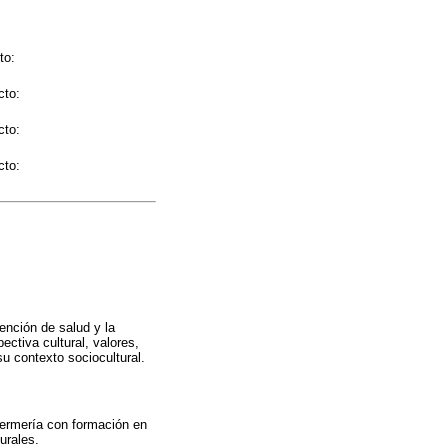
to:
cto:
cto:
cto:
ención de salud y la
ctiva cultural, valores,
u contexto sociocultural.
nfermería con formación en
urales.