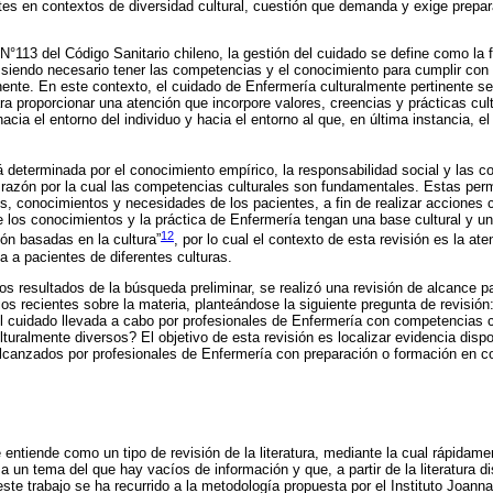
es en contextos de diversidad cultural, cuestión que demanda y exige prepar
N°113 del Código Sanitario chileno, la gestión del cuidado se define como la 
 siendo necesario tener las competencias y el conocimiento para cumplir con 
ente. En este contexto, el cuidado de Enfermería culturalmente pertinente se
a proporcionar una atención que incorpore valores, creencias y prácticas cult
hacia el entorno del individuo y hacia el entorno al que, en última instancia, e
á determinada por el conocimiento empírico, la responsabilidad social y las 
 razón por la cual las competencias culturales son fundamentales. Estas per
res, conocimientos y necesidades de los pacientes, a fin de realizar acciones
ue los conocimientos y la práctica de Enfermería tengan una base cultural y u
12
ión basadas en la cultura”
, por lo cual el contexto de esta revisión es la at
a a pacientes de diferentes culturas.
los resultados de la búsqueda preliminar, se realizó una revisión de alcance 
ios recientes sobre la materia, planteándose la siguiente pregunta de revisió
el cuidado llevada a cabo por profesionales de Enfermería con competencias c
turalmente diversos? El objetivo de esta revisión es localizar evidencia dispo
alcanzados por profesionales de Enfermería con preparación o formación en c
entiende como un tipo de revisión de la literatura, mediante la cual rápidame
 un tema del que hay vacíos de información y que, a partir de la literatura di
este trabajo se ha recurrido a la metodología propuesta por el Instituto Joanna