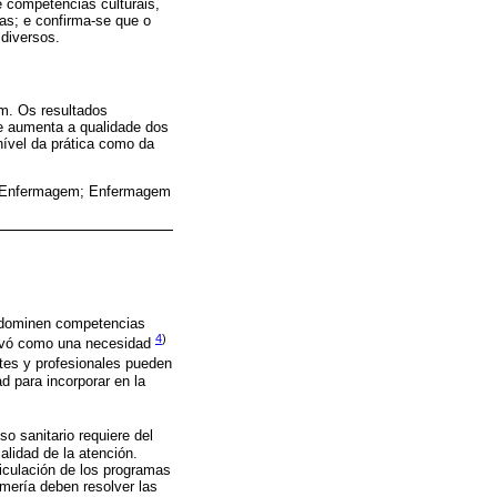
e competências culturais,
as; e confirma-se que o
diversos.
em. Os resultados
e aumenta a qualidade dos
nível da prática como da
de Enfermagem; Enfermagem
e dominen competencias
4
)
ervó como una necesidad
ntes y profesionales pueden
d para incorporar en la
eso sanitario requiere del
alidad de la atención.
ticulación de los programas
rmería deben resolver las