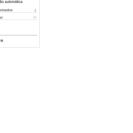
ão automática
cionados
ar
nk