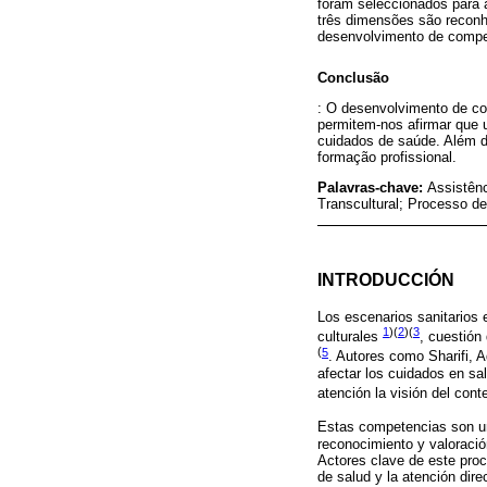
foram seleccionados para a
três dimensões são reconh
desenvolvimento de compet
Conclusão
: O desenvolvimento de co
permitem-nos afirmar que 
cuidados de saúde. Além d
formação profissional.
Palavras-chave:
Assistên
Transcultural; Processo 
INTRODUCCIÓN
Los escenarios sanitarios 
1
)(
2
)(
3
culturales
, cuestión
(
5
. Autores como Sharifi, A
afectar los cuidados en sa
atención la visión del cont
Estas competencias son un 
reconocimiento y valoración
Actores clave de este proc
de salud y la atención dire