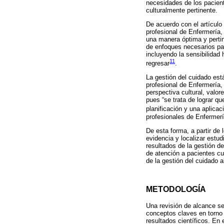
necesidades de los pacient
culturalmente pertinente.
De acuerdo con el artículo 
profesional de Enfermería,
una manera óptima y pertin
de enfoques necesarios par
incluyendo la sensibilidad 
11
regresar
.
La gestión del cuidado est
profesional de Enfermería,
perspectiva cultural, valo
pues “se trata de lograr q
planificación y una aplicac
profesionales de Enfermerí
De esta forma, a partir de 
evidencia y localizar estud
resultados de la gestión d
de atención a pacientes cul
de la gestión del cuidado 
METODOLOGÍA
Una revisión de alcance se 
conceptos claves en torno a
resultados científicos. En 