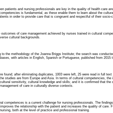
een patients and nursing professionals are key in the quality of health care a
l competencies is fundamental, as these enable them to learn about the cultura
ents in order to provide care that is congruent and respectful of their socio-c
e outcomes of care management achieved by nurses trained in cultural compet
iverse cultural backgrounds.
g to the methodology of the Joanna Briggs Institute; the search was conduct
ses, with articles in English, Spanish or Portuguese, published from 2015 
re found; after eliminating duplicates, 1003 were left, 25 were read in full tex
 the studies are from Europe and Asia. In terms of cultural competencies, the 
ultural sensitivity, cultural knowledge and skills; and it is confirmed that the
anagement of care in culturally diverse contexts.
al competences is a current challenge for nursing professionals. The findings 
improves the relationship with the patient and increases the quality of care. F
 nursing, both at the level of practice and professional training.