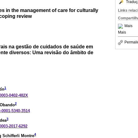
Traduç
s in the management of care for culturally
Links rela
scoping review
Compartilh
Mais
Mais
Permali
ais na gestão de cuidados de saúde em
ente diversos: Uma revisão do âmbito de
1
tín
-0003-0402-482X
2
 Obando
00-0001-5340-3514
3
ldea
-0003-2017-6292
4
 Schifferli Montre