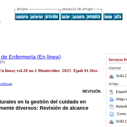
de Enfermería (En línea)
Serviços P
371
Journal
(En línea) vol.20 no.1 Montevideo 2025 Epub 01-Dez-
SciELO
Artigo
25v20n1a4
REVISIÓN
Espanh
Artigo
urales en la gestión del cuidado en
Referên
lmente diversos: Revisión de alcance
Como c
SciELO