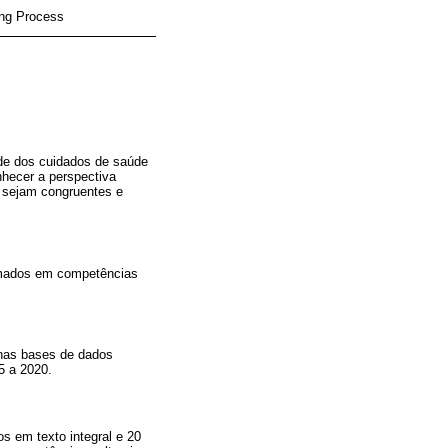
ing Process
ade dos cuidados de saúde
nhecer a perspectiva
e sejam congruentes e
ormados em competências
 nas bases de dados
5 a 2020.
os em texto integral e 20