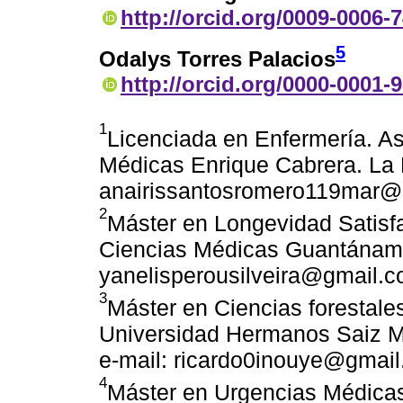
http://orcid.org/0009-0006-
5
Odalys Torres Palacios
http://orcid.org/0000-0001-
1
Licenciada en Enfermería. As
Médicas Enrique Cabrera. La 
anairissantosromero119mar@
2
Máster en Longevidad Satisfa
Ciencias Médicas Guantánamo
yanelisperousilveira@gmail.
3
Máster en Ciencias forestales
Universidad Hermanos Saiz Mo
e-mail: ricardo0inouye@gmai
4
Máster en Urgencias Médicas.