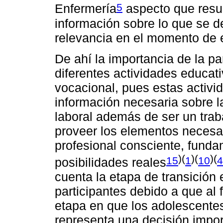
5
Enfermería
aspecto que result
información sobre lo que se d
relevancia en el momento de e
De ahí la importancia de la pa
diferentes actividades educati
vocacional, pues estas activi
información necesaria sobre l
laboral además de ser un trab
proveer los elementos necesar
profesional consciente, funda
)(
)(
)(
15
1
10
4
posibilidades reales
cuenta la etapa de transición 
participantes debido a que al f
etapa en que los adolescentes
representa una decisión impo