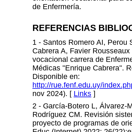
de Enfermería.
REFERENCIAS BIBLIO
1 - Santos Romero AI, Perou 
Cabrera A, Favier Rousseaux J
vocacional carrera de Enferme
Médicas "Enrique Cabrera". Re
Disponible en:
http://rue.fenf.edu.uy/index.ph
nov 2024). [
Links
]
2 - García-Botero L, Álvarez-
Rodríguez CM. Revisión sistemá
proyecto de programas de ori
Educ (Internet) 2022; 26(22):