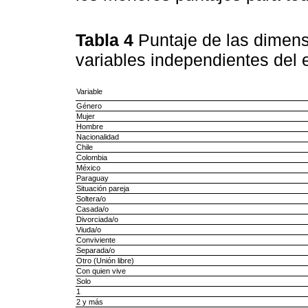
Tabla 4
Puntaje de las dimen
variables independientes del 
Variable
Género
Mujer
Hombre
Nacionalidad
Chile
Colombia
México
Paraguay
Situación pareja
Soltera/o
Casada/o
Divorciada/o
Viuda/o
Conviviente
Separada/o
Otro (Unión libre)
Con quien vive
Solo
1
2 y más