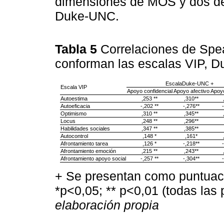
dimensiones de MOS y dos de 
Duke-UNC.
Tabla 5
Correlaciones de Spe
conforman las escalas VIP,
EscalaDuke-UNC +
Escala VIP
Apoyo confidencial
Apoyo afectivo
Apoy
Autoestima
,253 **
,310**
Autoeficacia
-,202 **
-,276**
Optimismo
,310 **
,345**
Locus
,248 **
,296**
Habilidades sociales
,347 **
,385**
Autocontrol
,148 *
,161*
Afrontamiento tarea
,126 *
-,218**
Afrontamiento emoción
,215 **
,243**
Afrontamiento apoyo social
-,257 **
-,304**
+ Se presentan como puntuac
*p<0,05; ** p<0,01 (todas las 
elaboración propia