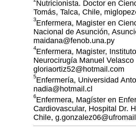
Nutricionista. Doctor en Cien
Tomás, Talca, Chile, miglop
3
Enfermera, Magister en Cienc
Nacional de Asunción, Asunci
maidana@fenob.una.py
4
Enfermera, Magister, Institut
Neurocirugía Manuel Velasco
gloriaortiz52@hotmail.com
5
Enfermería, Universidad Anto
nadia@hotmail.cl
6
Enfermera, Magíster en Enfer
Cardiovascular, Hospital Dr.
Chile, g.gonzalez06@ufromail