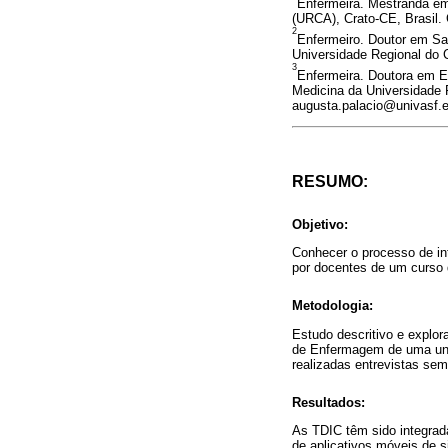
Enfermeira. Mestranda e
(URCA), Crato-CE, Brasil.
2
Enfermeiro. Doutor em Sa
Universidade Regional do C
3
Enfermeira. Doutora em E
Medicina da Universidade 
augusta.palacio@univasf.e
RESUMO:
Objetivo:
Conhecer o processo de int
por docentes de um curso
Metodologia:
Estudo descritivo e explo
de Enfermagem de uma univ
realizadas entrevistas sem
Resultados:
As TDIC têm sido integrada
de aplicativos móveis de s