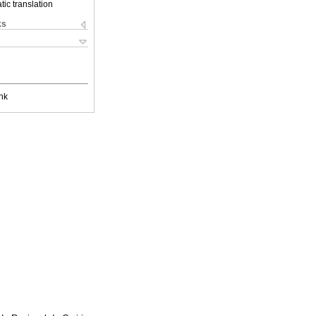
ic translation
ks
nk