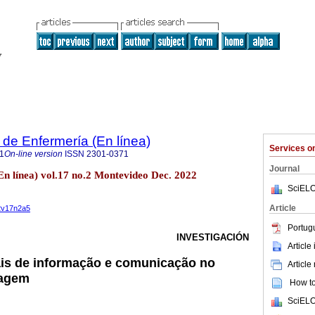
de Enfermería (En línea)
Services 
1
On-line version
ISSN
2301-0371
Journal
En línea) vol.17 no.2 Montevideo Dec. 2022
SciELO
Article
22v17n2a5
Portug
INVESTIGACIÓN
Article
ais de informação e comunicação no
Article
magem
How to 
SciELO