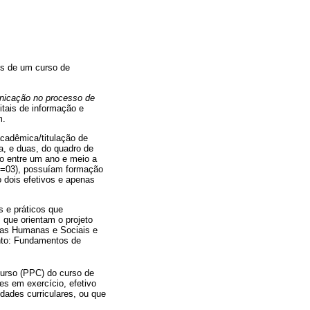
es de um curso de
unicação no processo de
gitais de informação e
m.
acadêmica/titulação de
da, e duas, do quadro de
ão entre um ano e meio a
 (n=03), possuíam formação
 dois efetivos e apenas
s e práticos que
s que orientam o projeto
cias Humanas e Sociais e
nto: Fundamentos de
Curso (PPC) do curso de
s em exercício, efetivo
idades curriculares, ou que