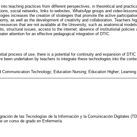
nto teaching practices from different perspectives, in theoretical and practica
tions, social networks, links to websites,
WhatsApp
groups and video-lessons
logies increases the creation of strategies that promote the active participation
nomy, as well as the development of creativity and collaboration. Teachers high
esources that are not available at the University, such as anatomical models,
s, structural issues, access to the internet, absence of institutional policie
ater attention for an effective pedagogical integration of DTIC.
nitial process of use, there is a potential for continuity and expansion of DTIC
ve been undertaken by teachers to integrate these technologies into the contex
d Communication Technology; Education Nursing; Education Higher; Learning
gración de las Tecnologías de la Información y la Comunicación Digitales (TDI
de un curso de grado en Enfermería.