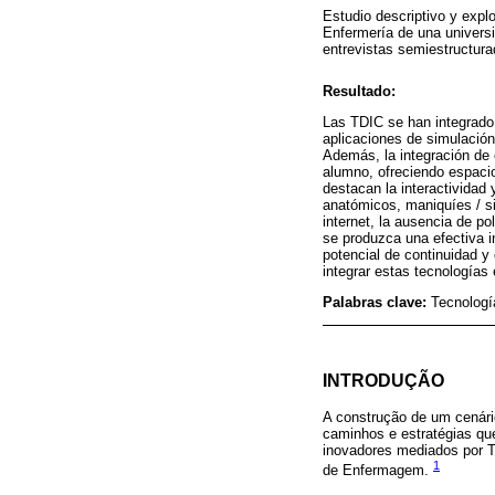
Estudio descriptivo y expl
Enfermería de una universi
entrevistas semiestructura
Resultado:
Las TDIC se han integrado 
aplicaciones de simulación
Además, la integración de 
alumno, ofreciendo espacio
destacan la interactividad
anatómicos, maniquíes / si
internet, la ausencia de p
se produzca una efectiva 
potencial de continuidad y
integrar estas tecnologías
Palabras clave:
Tecnologí
INTRODUÇÃO
A construção de um cenári
caminhos e estratégias qu
inovadores mediados por T
1
de Enfermagem.