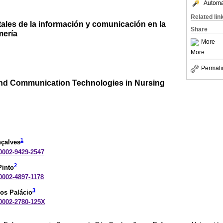
Automat
Related lin
tales de la información y comunicación en la
Share
mería
More
More
Permali
 and Communication Technologies in Nursing
1
nçalves
-0002-9429-2547
2
Pinto
-0002-4897-1178
3
os Palácio
-0002-2780-125X