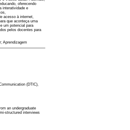
 educando, oferecendo
interatividade e
cos,
e acesso à internet,
 para que aconteça uma
e um potencial para
idos pelos docentes para
r; Aprendizagem
d Communication (DTIC),
 from an undergraduate
emi-structured interviews