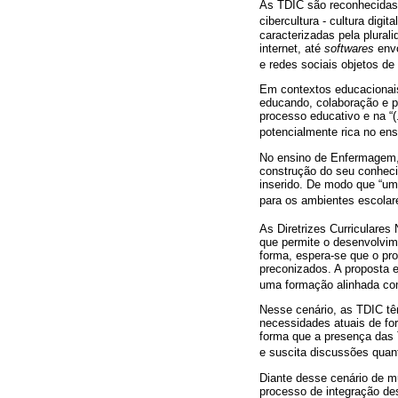
As TDIC são reconhecidas
cibercultura - cultura digita
caracterizadas pela plural
internet, até
softwares
envo
e redes sociais objetos d
Em contextos educacionai
educando, colaboração e pa
processo educativo e na “(
potencialmente rica no ens
No ensino de Enfermagem, 
construção do seu conhecim
inserido. De modo que “um
para os ambientes escolare
As Diretrizes Curriculare
que permite o desenvolvime
forma, espera-se que o pr
preconizados. A proposta
uma formação alinhada co
Nesse cenário, as TDIC tê
necessidades atuais de fo
forma que a presença das 
e suscita discussões quan
Diante desse cenário de m
processo de integração de