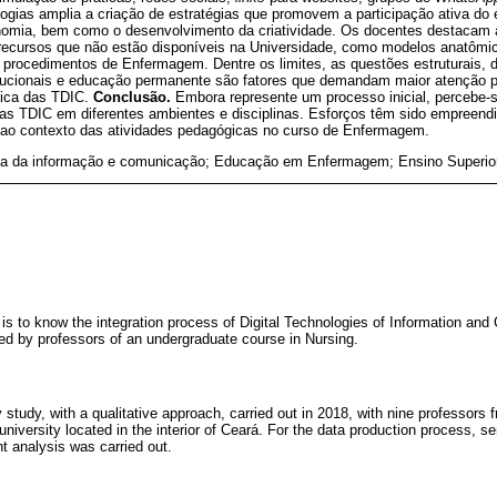
logias amplia a criação de estratégias que promovem a participação ativa do
nomia, bem como o desenvolvimento da criatividade. Os docentes destacam a 
ecursos que não estão disponíveis na Universidade, como modelos anatômi
procedimentos de Enfermagem. Dentre os limites, as questões estruturais, d
titucionais e educação permanente são fatores que demandam maior atenção
gica das TDIC.
Conclusão.
Embora represente um processo inicial, percebe-s
as TDIC em diferentes ambientes e disciplinas. Esforços têm sido empreend
s ao contexto das atividades pedagógicas no curso de Enfermagem.
ia da informação e comunicação; Educação em Enfermagem; Ensino Superio
y is to know the integration process of Digital Technologies of Information an
ived by professors of an undergraduate course in Nursing.
 study, with a qualitative approach, carried out in 2018, with nine professors
university located in the interior of Ceará. For the data production process, s
 analysis was carried out.