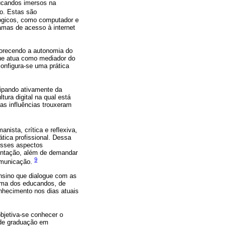
ucandos imersos na
vo. Estas são
ológicos, como computador e
mas de acesso à internet
orecendo a autonomia do
que atua como mediador do
configura-se uma prática
ipando ativamente da
ura digital na qual está
as influências trouxeram
nista, crítica e reflexiva,
tica profissional. Dessa
esses aspectos
entação, além de demandar
9
omunicação.
nsino que dialogue com as
noma dos educandos, de
nhecimento nos dias atuais
bjetiva-se conhecer o
 de graduação em