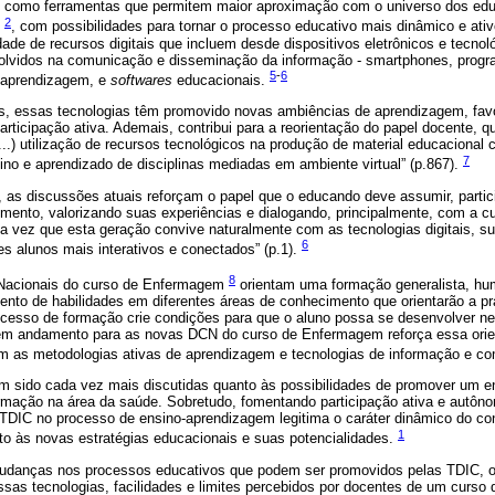
 como ferramentas que permitem maior aproximação com o universo dos ed
2
l
, com possibilidades para tornar o processo educativo mais dinâmico e ati
idade de recursos digitais que incluem desde dispositivos eletrônicos e tecn
lvidos na comunicação e disseminação da informação - smartphones, progra
5
-
6
e aprendizagem, e
softwares
educacionais.
s, essas tecnologias têm promovido novas ambiências de aprendizagem, fav
rticipação ativa. Ademais, contribui para a reorientação do papel docente, 
...) utilização de recursos tecnológicos na produção de material educacional 
7
ino e aprendizado de disciplinas mediadas em ambiente virtual” (p.867).
as discussões atuais reforçam o papel que o educando deve assumir, partic
ento, valorizando suas experiências e dialogando, principalmente, com a cult
a vez que esta geração convive naturalmente com as tecnologias digitais, su
6
s alunos mais interativos e conectados” (p.1).
8
s Nacionais do curso de Enfermagem
orientam uma formação generalista, huma
nto de habilidades em diferentes áreas de conhecimento que orientarão a prá
ocesso de formação crie condições para que o aluno possa se desenvolver n
 em andamento para as novas DCN do curso de Enfermagem reforça essa ori
m as metodologias ativas de aprendizagem e tecnologias de informação e c
m sido cada vez mais discutidas quanto às possibilidades de promover um e
rmação na área da saúde. Sobretudo, fomentando participação ativa e autô
TDIC no processo de ensino-aprendizagem legitima o caráter dinâmico do co
1
to às novas estratégias educacionais e suas potencialidades.
udanças nos processos educativos que podem ser promovidos pelas TDIC, o
ssas tecnologias, facilidades e limites percebidos por docentes de um curso