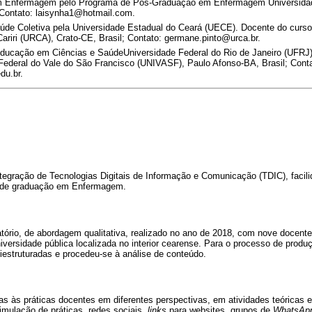
m Enfermagem pelo Programa de Pós-Graduação em Enfermagem Universidade
 Contato: laisynha1@hotmail.com.
úde Coletiva pela Universidade Estadual do Ceará (UECE). Docente do cur
ariri (URCA), Crato-CE, Brasil; Contato: germane.pinto@urca.br.
ducação em Ciências e SaúdeUniversidade Federal do Rio de Janeiro (UFRJ)
Federal do Vale do São Francisco (UNIVASF), Paulo Afonso-BA, Brasil; Conta
du.br.
egração de Tecnologias Digitais de Informação e Comunicação (TDIC), facili
 de graduação em Enfermagem.
ratório, de abordagem qualitativa, realizado no ano de 2018, com nove docen
ersidade pública localizada no interior cearense. Para o processo de produ
iestruturadas e procedeu-se à análise de conteúdo.
s às práticas docentes em diferentes perspectivas, em atividades teóricas e 
imulação de práticas, redes sociais,
links
para websites, grupos de
WhatsAp