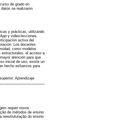
 curso de grado en
 datos se realizaron
cas y prácticas, utilizando
sApp
y video-lecciones.
ticipación activa del
boración. Los docentes
versidad, como modelos
 estructurales, el acceso a
n mayor atención para que
o inicial de uso, existe un
han hecho esfuerzos para
uperior; Aprendizaje
agem requer novos
ração de métodos de ensino
a reestruturação do ensino