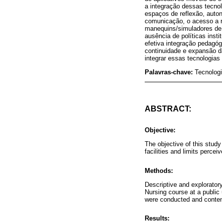
a integração dessas tecno
espaços de reflexão, auto
comunicação, o acesso a r
manequins/simuladores de 
ausência de políticas ins
efetiva integração pedagó
continuidade e expansão d
integrar essas tecnologia
Palavras-chave:
Tecnolog
ABSTRACT:
Objective:
The objective of this stud
facilities and limits perce
Methods:
Descriptive and exploratory
Nursing course at a public 
were conducted and content
Results: