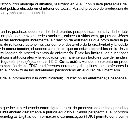
oratorio, con abordaje cualitativo, realizado en 2018, con nueve profesores de
dad pública ubicada en el interior de Ceará. Para el proceso de producción de
das y análisis de contenido.
en las prácticas docentes desde diferentes perspectivas, en actividades teóri
 de prácticas móviles, redes sociales, enlaces a sitios web, grupos de
What
estas tecnologías incrementa la creación de estrategias que promueven la par
s de reflexión, autonomía, así como el desarrollo de la creatividad y la cola
 y la comunicación, el acceso a recursos que no están disponibles en la Uni
muladores de procedimientos de enfermería. Entre los límites, las cuestiones
olíticas institucionales y la educación permanente son factores que demanda
integración pedagógica de las TDIC.
Conclusión.
Aunque represente un proces
 expansión de las TDIC en diferentes entornos y disciplinas. Los profesores 
 en el contexto de las actividades pedagógicas en el curso de Enfermería.
a de la información y la comunicación; Educación en enfermería; Enseñanza s
o que inclui o educando como figura central do processo de ensino-aprendiz
e influenciam diretamente a prática educativa. Nessa perspectiva, a incorpo
ecnologias Digitais de Informação e Comunicação (TDIC) permite contribuir n