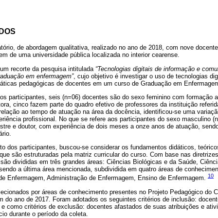
ODOS
atório, de abordagem qualitativa, realizado no ano de 2018, com nove docent
 de uma universidade pública localizada no interior cearense.
 um recorte da pesquisa intitulada
“Tecnologias digitais de informação e com
graduação em enfermagem”
, cujo objetivo é investigar o uso de tecnologias di
ráticas pedagógicas de docentes em um curso de Graduação em Enfermage
dos participantes, seis (n=06) docentes são do sexo feminino com formação 
ora, cinco fazem parte do quadro efetivo de professores da instituição referi
relação ao tempo de atuação na área da docência, identificou-se uma variaç
eriência profissional. No que se refere aos participantes do sexo masculino
stre e doutor, com experiência de dois meses a onze anos de atuação, sendo
rio.
o dos participantes, buscou-se considerar os fundamentos didáticos, teórico
 que são estruturadas pela matriz curricular do curso. Com base nas diretrize
s são divididas em três grandes áreas: Ciências Biológicas e da Saúde, Ciên
sendo a última área mencionada, subdividida em quatro áreas de conhecime
10
 de Enfermagem, Administração de Enfermagem, Ensino de Enfermagem.
lecionados por áreas de conhecimento presentes no Projeto Pedagógico do 
o ano de 2017. Foram adotados os seguintes critérios de inclusão: docente
, e como critérios de exclusão: docentes afastados de suas atribuições e ativ
io durante o período da coleta.