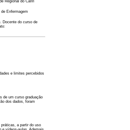
 Regional do Cariri
so de Enfermagem
. Docente do curso de
to:
dades e limites percebidos
tes de um curso graduação
ção dos dados, foram
práticas, a partir do uso
p
e vídeos-aulas. Ademais,