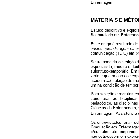
Enfermagem.
MATERIAIS E MÉT
Estudo descritivo e explor
Bacharelado em Enfermagem
Esse artigo é resultado de
ensino-aprendizagem na 
comunicação (TDIC) em p
Se tratando da descrição 
especialista, mestre e dout
substituto-temporário. Em 
vinte e quatro anos de exp
acadêmica/titulação de me
um na condição de temporá
Para seleção e recrutament
constituíam as disciplinas
pedagógico, as disciplina
Ciências da Enfermagem, 
Enfermagem, Assistência
Os entrevistados foram se
Graduação em Enfermagem d
e/ou substituto-temporário
não estivessem em exercíc