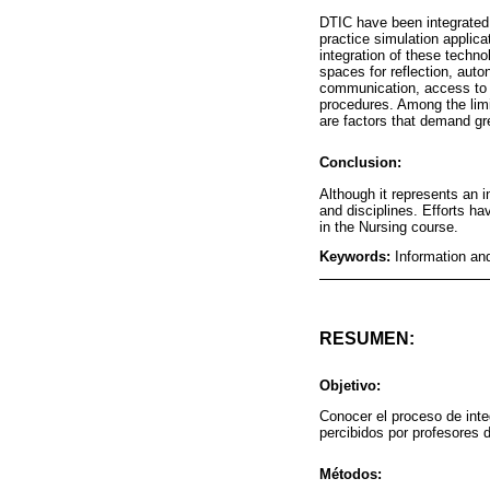
DTIC have been integrated i
practice simulation applica
integration of these techno
spaces for reflection, auto
communication, access to r
procedures. Among the limit
are factors that demand gre
Conclusion:
Although it represents an i
and disciplines. Efforts ha
in the Nursing course.
Keywords:
Information an
RESUMEN:
Objetivo:
Conocer el proceso de inte
percibidos por profesores 
Métodos: