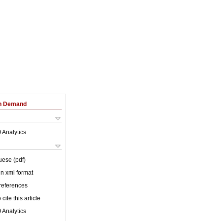
on Demand
 Analytics
uese (pdf)
 in xml format
 references
cite this article
 Analytics