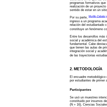
programas formativos que l
realización de un proyecto
sentido de estar en un siti
Murillo-Zabala 
Por su parte,
ingreso a un programa aca
relación del estudiantado c
constituye un fenómeno com
Entre los desarrollos más 
social y académica del est
fundamental. Cabe destacar
que tienen las aulas de pr
integración social y acadé
de las trayectorias estudian
2. METODOLOGÍA
El encuadre metodológico d
por estudiantes de primer 
Participantes
Se usó un muestreo intenci
constituido por insumos de
(N = 16), Ciencias Sociale