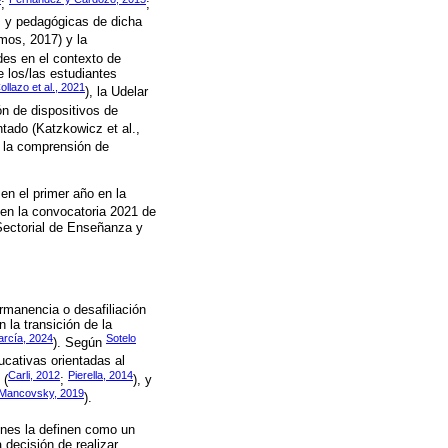
;
;
s y pedagógicas de dicha
mos, 2017) y la
des en el contexto de
 los/las estudiantes
ollazo et al., 2021
), la Udelar
n de dispositivos de
tado (Katzkowicz et al.,
a la comprensión de
en el primer año en la
o en la convocatoria 2021 de
 Sectorial de Enseñanza y
rmanencia o desafiliación
la transición de la
rcía, 2024
Sotelo
). Según
ducativas orientadas al
Carli, 2012
Pierella, 2014
 (
;
), y
Mancovsky, 2019
).
enes la definen como un
 decisión de realizar