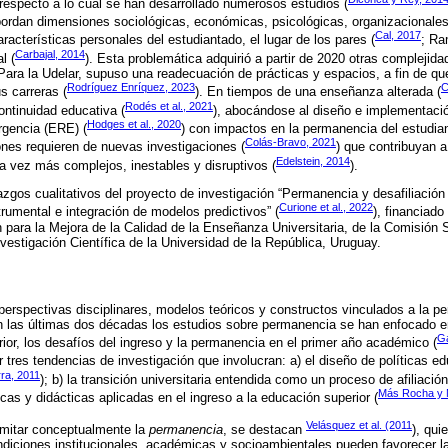
 respecto a lo cual se han desarrollado numerosos estudios (
bordan dimensiones sociológicas, económicas, psicológicas, organizacionale
Cal, 2017
aracterísticas personales del estudiantado, el lugar de los pares (
; Ra
Carbajal, 2014
l (
). Esta problemática adquirió a partir de 2020 otras complejida
Para la Udelar, supuso una readecuación de prácticas y espacios, a fin de que
Rodríguez Enríquez, 2023
C
s carreras (
). En tiempos de una enseñanza alterada (
Rodés et al., 2021
continuidad educativa (
), abocándose al diseño e implementació
Hodges et al., 2020
gencia (ERE) (
) con impactos en la permanencia del estudian
Colás-Bravo, 2021
nes requieren de nuevas investigaciones (
) que contribuyan 
Edelstein, 2014
 vez más complejos, inestables y disruptivos (
).
azgos cualitativos del proyecto de investigación “Permanencia y desafiliación 
Curione et al., 2022
trumental e integración de modelos predictivos” (
), financiad
 para la Mejora de la Calidad de la Enseñanza Universitaria, de la Comisión
vestigación Científica de la Universidad de la República, Uruguay.
perspectivas disciplinares, modelos teóricos y constructos vinculados a la pe
 las últimas dos décadas los estudios sobre permanencia se han enfocado en 
Ga
ior, los desafíos del ingreso y la permanencia en el primer año académico (
car tres tendencias de investigación que involucran: a) el diseño de políticas e
ra, 2011
); b) la transición universitaria entendida como un proceso de afiliación
Más Rocha y 
cas y didácticas aplicadas en el ingreso a la educación superior (
Velásquez et al. (2011
imitar conceptualmente la
permanencia
, se destacan
), qui
ndiciones institucionales, académicas y socioambientales pueden favorecer la