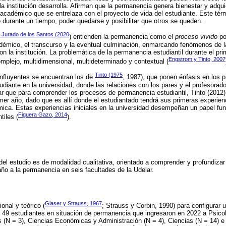
a institución desarrolla. Afirman que la permanencia genera bienestar y adqui
 académico que se entrelaza con el proyecto de vida del estudiante. Este térm
o durante un tiempo, poder quedarse y posibilitar que otros se queden.
y Jurado de los Santos (2020
) entienden la permanencia como el
proceso vivido
po
démico, el transcurso y la eventual culminación, enmarcando fenómenos de la
on la institución. La problemática de la permanencia estudiantil durante el pri
Engstrom y Tinto, 2007
plejo, multidimensional, multideterminado y contextual (
Tinto (1975
influyentes se encuentran los de
, 1987), que ponen énfasis en los 
udiante en la universidad, donde las relaciones con los pares y el profesora
 que para comprender los procesos de permanencia estudiantil, Tinto (2012) 
imer año, dado que es allí donde el estudiantado tendrá sus primeras experie
mica. Estas experiencias iniciales en la universidad desempeñan un papel fun
Figuera Gazo, 2014
tiles (
).
el estudio es de modalidad cualitativa, orientado a comprender y profundizar 
año a la permanencia en seis facultades de la Udelar.
Glaser y Strauss, 1967
onal y teórico (
; Strauss y Corbin, 1990) para configurar 
 49 estudiantes en situación de permanencia que ingresaron en 2022 a Psicol
s (N = 3), Ciencias Económicas y Administración (N = 4), Ciencias (N = 14) e 