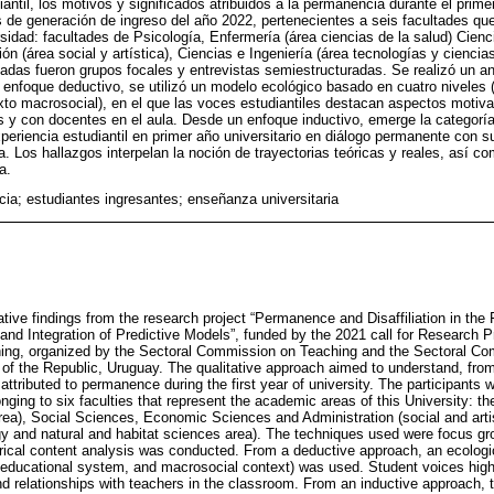
antil, los motivos y significados atribuidos a la permanencia durante el primer
s de generación de ingreso del año 2022, pertenecientes a seis facultades qu
idad: facultades de Psicología, Enfermería (área ciencias de la salud) Cienc
 (área social y artística), Ciencias e Ingeniería (área tecnologías y ciencias
izadas fueron grupos focales y entrevistas semiestructuradas. Se realizó un an
 enfoque deductivo, se utilizó un modelo ecológico basado en cuatro niveles (s
to macrosocial), en el que las voces estudiantiles destacan aspectos motiva
s y con docentes en el aula. Desde un enfoque inductivo, emerge la categoría
xperiencia estudiantil en primer año universitario en diálogo permanente con s
. Los hallazgos interpelan la noción de trayectorias teóricas y reales, así c
a.
ia; estudiantes ingresantes; enseñanza universitaria
tative findings from the research project “Permanence and Disaffiliation in the F
nd Integration of Predictive Models”, funded by the 2021 call for Research P
hing, organized by the Sectoral Commission on Teaching and the Sectoral Co
 of the Republic, Uruguay. The qualitative approach aimed to understand, from
ttributed to permanence during the first year of university. The participants 
nging to six faculties that represent the academic areas of this University: th
rea), Social Sciences, Economic Sciences and Administration (social and arti
y and natural and habitat sciences area). The techniques used were focus gr
rical content analysis was conducted. From a deductive approach, an ecologi
on, educational system, and macrosocial context) was used. Student voices high
nd relationships with teachers in the classroom. From an inductive approach, t