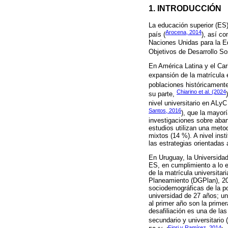
1. INTRODUCCIÓN
La educación superior (ES)
Arocena, 2014
país (
), así c
Naciones Unidas para la Ed
Objetivos de Desarrollo Sos
En América Latina y el Car
expansión de la matrícula e
poblaciones históricamente
Chiarino et al. (2024
su parte,
nivel universitario en ALyC
Santos, 2016
), que la mayorí
investigaciones sobre aba
estudios utilizan una metod
mixtos (14 %). A nivel ins
las estrategias orientadas
En Uruguay, la Universidad 
ES, en cumplimiento a lo 
de la matrícula universit
Planeamiento (DGPlan), 20
sociodemográficas de la po
universidad de 27 años; un
al primer año son la prime
desafiliación es una de la
secundario y universitario (
Fiori y Ramírez, 2014