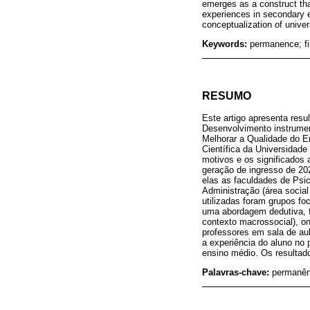
emerges as a construct that
experiences in secondary ed
conceptualization of unive
Keywords:
permanence; fir
RESUMO
Este artigo apresenta resu
Desenvolvimento instrument
Melhorar a Qualidade do E
Científica da Universidade
motivos e os significados 
geração de ingresso de 20
elas as faculdades de Psi
Administração (área social 
utilizadas foram grupos fo
uma abordagem dedutiva, fo
contexto macrossocial), o
professores em sala de aul
a experiência do aluno no 
ensino médio. Os resultado
Palavras-chave:
permanênc