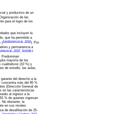
cial y productivo de un
Organización de las
e para el logro de los
lobales que incluyen la
ado, que ha permitido a
Zandomeni et al., 2016
 (
). Por
bandono y permanencia a
aga et al., 2018
Schmitt y
;
al. Predominan
plia mayoría de los
 cualitativos (10 %) y
es de estudio, las aulas,
n garante del derecho a la
ar concentra más del 85 %
tes (Dirección General de
 en las características
edio al ingreso a la
 55 % de quienes ingresan
. No obstante, la
nte en sus niveles
sa de desafiliación de 25-
4
Fernández y Cardozo, 2015