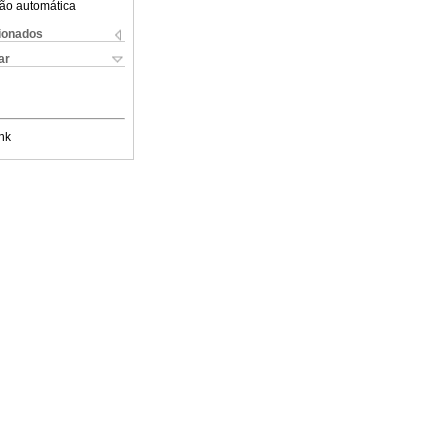
ão automática
cionados
ar
nk