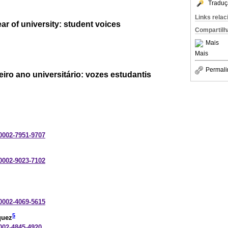
Traduç
Links rela
year of university: student voices
Compartilh
Mais
Mais
Permali
iro ano universitário: vozes estudantis
-0002-7951-9707
-0002-9023-7102
-0002-4069-5615
5
quez
0002-4845-4920