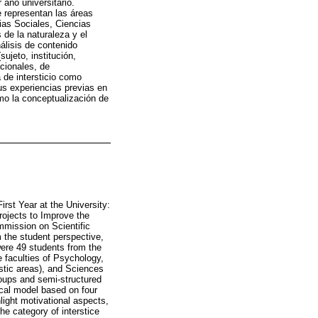
 año universitario.
e representan las áreas
ias Sociales, Ciencias
 de la naturaleza y el
álisis de contenido
ujeto, institución,
cionales, de
 de intersticio como
us experiencias previas en
omo la conceptualización de
irst Year at the University:
rojects to Improve the
mmission on Scientific
 the student perspective,
were 49 students from the
e faculties of Psychology,
stic areas), and Sciences
oups and semi-structured
cal model based on four
light motivational aspects,
he category of interstice