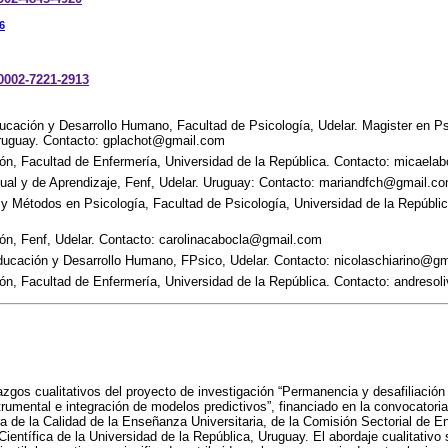
6
-0002-7221-2913
ducación y Desarrollo Humano, Facultad de Psicología, Udelar. Magister en P
Uruguay. Contacto: gplachot@gmail.com
n, Facultad de Enfermería, Universidad de la República. Contacto: micaela
ual y de Aprendizaje, Fenf, Udelar. Uruguay: Contacto: mariandfch@gmail.c
y Métodos en Psicología, Facultad de Psicología, Universidad de la Repúblic
n, Fenf, Udelar. Contacto: carolinacabocla@gmail.com
Educación y Desarrollo Humano, FPsico, Udelar. Contacto: nicolaschiarino@g
n, Facultad de Enfermería, Universidad de la República. Contacto: andreso
azgos cualitativos del proyecto de investigación “Permanencia y desafiliación 
strumental e integración de modelos predictivos”, financiado en la convocator
ra de la Calidad de la Enseñanza Universitaria, de la Comisión Sectorial de 
Científica de la Universidad de la República, Uruguay. El abordaje cualitativo