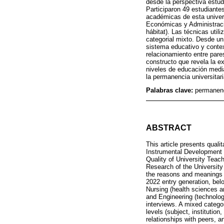
desde la perspectiva estudi
Participaron 49 estudiante
académicas de esta univers
Económicas y Administración
hábitat). Las técnicas util
categorial mixto. Desde un
sistema educativo y contex
relacionamiento entre pare
constructo que revela la e
niveles de educación media
la permanencia universitari
Palabras clave:
permanenc
ABSTRACT
This article presents quali
Instrumental Development a
Quality of University Teac
Research of the University
the reasons and meanings a
2022 entry generation, belo
Nursing (health sciences a
and Engineering (technolog
interviews. A mixed catego
levels (subject, instituti
relationships with peers, a