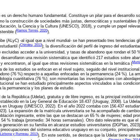
 es un derecho humano fundamental. Constituye un pilar para el desarrollo so
omo la construcción de sociedades más justas, democráticas y sustentables (
ucación, la Ciencia y la Cultura (UNESCO), 2018), y cumple un papel relevant
Ramos Torres, 2020
tenible (
).
ibe (ALyC) -al igual que a nivel mundial- se han presentado tres tendencias g
Chiroleu, 2013
studiantil (
); la diversificación del perfil de ingreso del estudiant
 excluidas acceder a la universidad, y tasas de abandono que rondan el 50 %
) desarrollaron una revisión sistemática que identificó 217 estudios sobre a
Muniz
 y encontraron, al igual que otras revisiones sistemáticas en la temática (
a de los estudios se enfocan en el nivel sujeto, seguido del nivel institucion
ndono (76 %) respecto a aquellas enfocadas en la permanencia (24 %). La am
ología cuantitativa (76 %); son minoritarias las investigaciones con abordajes
titucional se han estudiado principalmente aspectos vinculados a las condicion
 a la permanencia y los planes de estudio.
de la República (Udelar), gratuita y de libre ingreso, es la principal institució
establecido en la Ley General de Educación 18.437 (Uruguay, 2008). La Udel
aria en Uruguay (UNESCO, 2022). En el año 2022 contaba con 156.437 estudian
23). La expansión de la matrícula universitaria se ha acompañado de cambios
blación ingresante, entre las que se destacan un 65 % de mujeres; edad prom
 54 % trabaja (promedio: 34 horas semanales). Otro dato relevante es que el
ra generación en su familia en alcanzar estudios universitarios (DGPlan, 2023)
s preocupaciones del sistema educativo uruguayo en su conjunto, principalme
Lizbona y Rumeau, 2013
). En este sentido, se destaca que la Udelar tiene una ta
Diconca y Rey, 201