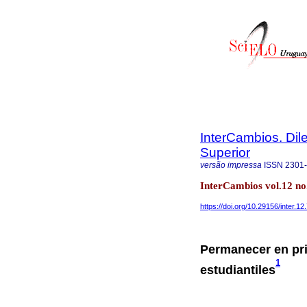
InterCambios. Dil
Superior
versão impressa
ISSN
2301
InterCambios vol.12 n
https://doi.org/10.29156/inter.12
Permanecer en pri
1
estudiantiles