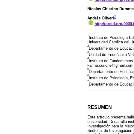
Nicolás Chiarino Durante
7
Andrés Oliveri
http://orcid.org/0000
1
Instituto de Psicología E
Universidad Católica del 
2
Departamento de Educació
3
Unidad de Enseñanza Virt
4
Instituto de Fundamentos 
karina.curione@gmail.com
5
Departamento de Educació
6
Instituto de Psicología, 
7
Departamento de Educació
RESUMEN
Este artículo presenta hall
universidad: Desarrollo in
Investigación para la Mejo
Sectorial de Investigación 