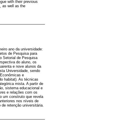
ogue with their previous
, as well as the
meiro ano da universidade:
jetos de Pesquisa para
o Setorial de Pesquisa
rspectiva do aluno, os
quarenta e nove alunos da
sta Universidade, sendo
s Econômicas e
do habitat). As técnicas
egórica mista. A partir de
ão, sistema educacional e
ares e relações com os
mo um construto que revela
nteriores nos níveis de
de retenção universitária.