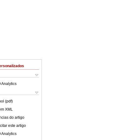
ersonalizados
 Analytics
ol (pdf)
 em XML
cias do artigo
itar este artigo
 Analytics