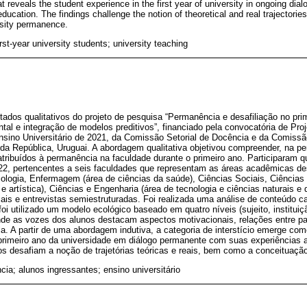
 reveals the student experience in the first year of university in ongoing dial
ucation. The findings challenge the notion of theoretical and real trajectories
rsity permanence.
st-year university students; university teaching
ltados qualitativos do projeto de pesquisa “Permanência e desafiliação no pri
al e integração de modelos preditivos”, financiado pela convocatória de Pro
nsino Universitário de 2021, da Comissão Setorial de Docência e da Comissã
 da República, Uruguai. A abordagem qualitativa objetivou compreender, na pe
atribuídos à permanência na faculdade durante o primeiro ano. Participaram 
22, pertencentes a seis faculdades que representam as áreas acadêmicas de
cologia, Enfermagem (área de ciências da saúde), Ciências Sociais, Ciência
e artística), Ciências e Engenharia (área de tecnologia e ciências naturais e 
cais e entrevistas semiestruturadas. Foi realizada uma análise de conteúdo cat
i utilizado um modelo ecológico baseado em quatro níveis (sujeito, instituiç
nde as vozes dos alunos destacam aspectos motivacionais, relações entre p
a. A partir de uma abordagem indutiva, a categoria de interstício emerge co
primeiro ano da universidade em diálogo permanente com suas experiências a
s desafiam a noção de trajetórias teóricas e reais, bem como a conceituação 
ia; alunos ingressantes; ensino universitário