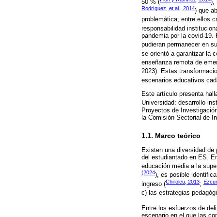
50 % (
),
Rodríguez, et al., 2014
) que a
problemática; entre ellos c
responsabilidad instituciona
pandemia por la covid-19. 
pudieran permanecer en su
se orientó a garantizar la 
enseñanza remota de emer
2023). Estas transformacio
escenarios educativos cada
Este artículo presenta hall
Universidad: desarrollo ins
Proyectos de Investigación
la Comisión Sectorial de In
1.1. Marco teórico
Existen una diversidad de 
del estudiantado en ES. En
educación media a la super
(2024
), es posible identifi
Chiroleu, 2013
Ezcur
ingreso (
;
c) las estrategias pedagógi
Entre los esfuerzos de del
escenario en el que las co