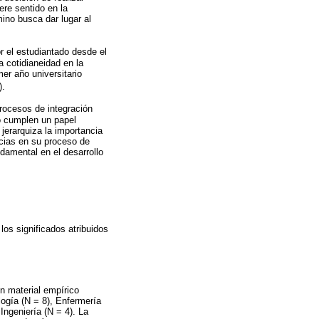
ere sentido en la
ino busca dar lugar al
r el estudiantado desde el
 cotidianeidad en la
mer año universitario
).
procesos de integración
do cumplen un papel
jerarquiza la importancia
ncias en su proceso de
damental en el desarrollo
los significados atribuidos
un material empírico
ogía (N = 8), Enfermería
Ingeniería (N = 4). La