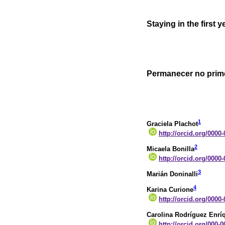
Staying in the first 
Permanecer no prime
1
Graciela Plachot
http://orcid.org/0000
2
Micaela Bonilla
http://orcid.org/0000
3
Marián Doninalli
4
Karina Curione
http://orcid.org/0000
Carolina Rodríguez Enrí
http://orcid.org/000-