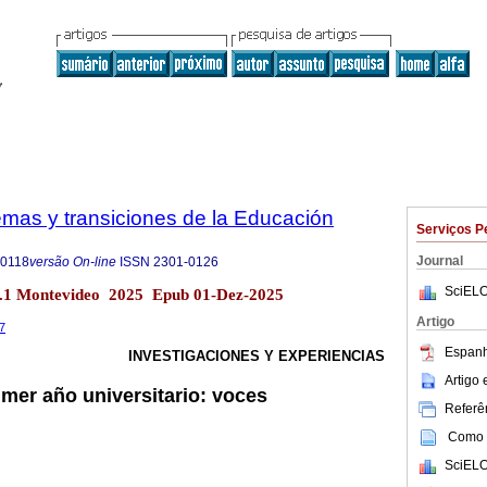
emas y transiciones de la Educación
Serviços P
Journal
-0118
versão On-line
ISSN
2301-0126
SciELO
o.1 Montevideo 2025 Epub 01-Dez-2025
Artigo
.7
Espanh
INVESTIGACIONES Y EXPERIENCIAS
Artigo
mer año universitario: voces
Referên
Como c
SciELO