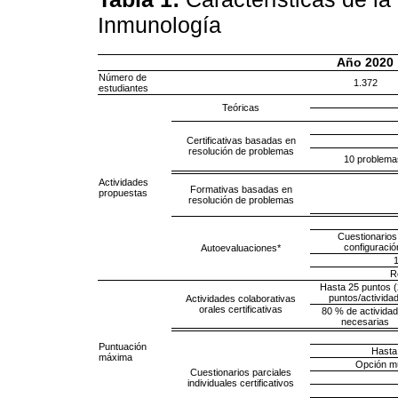
Inmunología
Año 2020
Número de
1.372
estudiantes
Teóricas
Certificativas basadas en
resolución de problemas
10 problemas
Actividades
Formativas basadas en
propuestas
resolución de problemas
Cuestionarios
configuració
Autoevaluaciones*
1
R
Hasta 25 puntos (
puntos/actividad
Actividades colaborativas
orales certificativas
80 % de activida
necesarias
Puntuación
Hasta
máxima
Opción mú
Cuestionarios parciales
individuales certificativos