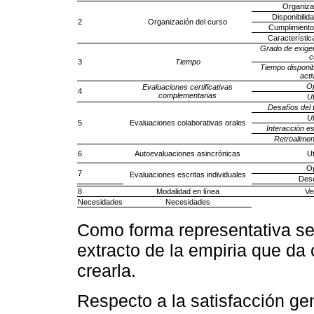
Organiza
Disponibilid
2
Organización del curso
Cumplimiento
Característica
Grado de exige
c
3
Tiempo
Tiempo disponibl
acti
Op
Evaluaciones certificativas
4
complementarias
Ut
Desafíos del 
Ut
5
Evaluaciones colaborativas orales
Interacción e
Retroalimen
6
Autoevaluaciones asincrónicas
Ut
Op
7
Evaluaciones escritas individuales
Des
8
Modalidad en línea
Ve
Necesidades
Necesidades
Como forma representativa s
extracto de la empiria que da
crearla.
Respecto a la satisfacción gen