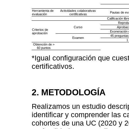
Herramienta de
Actividades colaborativas
Pautas de ev
evaluación
certificativas
Calificación libr
Reproba
Curso
Aprobaci
Criterios de
Exoneración 
aprobación
45 preguntas 
Examen
1
Obtención de >
60 puntos
*Igual configuración que cuest
certificativos.
2. METODOLOGÍA
Realizamos un estudio descript
identificar y comprender las c
cohortes de una UC (2020 y 2