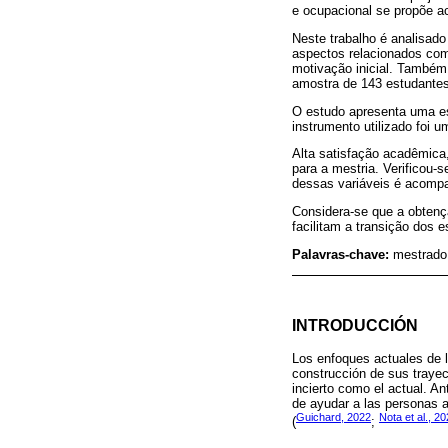
e ocupacional se propõe a
Neste trabalho é analisado
aspectos relacionados com 
motivação inicial. Também
amostra de 143 estudantes
O estudo apresenta uma est
instrumento utilizado foi 
Alta satisfação acadêmica,
para a mestria. Verificou-
dessas variáveis é acompa
Considera-se que a obtenç
facilitam a transição dos 
Palavras-chave:
mestrado
INTRODUCCIÓN
Los enfoques actuales de 
construcción de sus trayec
incierto como el actual. An
de ayudar a las personas a 
Guichard, 2022
Nota et al., 2
(
;