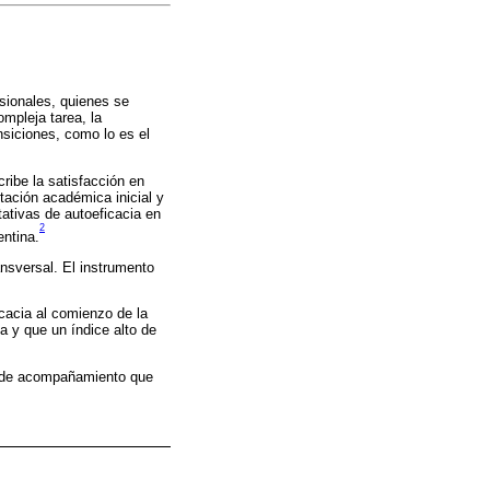
esionales, quienes se
ompleja tarea, la
nsiciones, como lo es el
ribe la satisfacción en
tación académica inicial y
tativas de autoeficacia en
2
ntina.
ansversal. El instrumento
icacia al comienzo de la
 y que un índice alto de
.
os de acompañamiento que