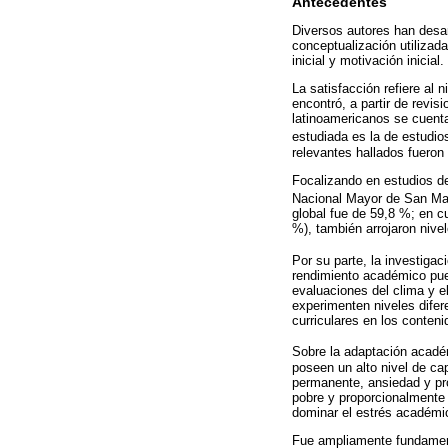
Antecedentes
Diversos autores han desar
conceptualización utilizad
inicial y motivación inicial.
La satisfacción refiere al
encontró, a partir de revis
latinoamericanos se cuenta
estudiada es la de estudio
relevantes hallados fueron 
Focalizando en estudios de
Nacional Mayor de San Ma
global fue de 59,8 %; en cu
%), también arrojaron nive
Por su parte, la investiga
rendimiento académico pued
evaluaciones del clima y 
experimenten niveles difer
curriculares en los conten
Sobre la adaptación académ
poseen un alto nivel de c
permanente, ansiedad y pr
pobre y proporcionalmente
dominar el estrés académi
Fue ampliamente fundament