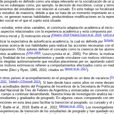
 de posgrado es definido como una etapa relevante en la socialización de un p
irse en subetapas como, por ejemplo, la decisión de inscribirse, cursar y ter
amientos del estudiante con relación al cursado. En este trabajo se focalizar
 los estudios de maestría, debido a que se trata de un momento importante en 
es, se generan nuevas habilidades, produciéndose modificaciones en la repre
den social en el que el sujeto está situado.
estudiar, entre otras variables, el constructo adaptación académica al inicio
n aspectos relacionados con la experiencia académica y está compuesta por:
Figuera, 2019
Figuera Gazo et al., 2018
Lent et a
mica inicial y 3) motivación inicial (
;
;
Schunk 
izar la expectativa de autoeficacia académica, la cual es definida por
rsonas acerca de sus habilidades para realizar las acciones necesarias con el
ropusieron. Otros autores definen el concepto como la creencia de los alumn
Choi, 2004
entos académicos (
; Luszczynska et al., 2005). Por último, la moti
 y finalidad de los comportamientos y puede vincularse con motivos intrínsec
es elegidas autónomamente que resultan placenteras
per se
, aportando satis
los motivos extrínsecos refieren a comportamientos efectuados como un medio
Stover et al., 2017
lmente (Deci y Ryan, 1985, 2010, citados en
).
Co
n otros países el acompañamiento en el posgrado es un área de vacancia (
, 2021
Tobbell y O’Donnell, 2013
;
). Si bien desde hace varios años se viene desarr
s acreditados dentro del Programa de Incentivos de la Secretaría de Políticas
sidad Nacional de Tres de Febrero de Argentina y enmarcadas en convenio con
 campo a continuar desarrollando. Nuestra línea de investigación analiza las 
 estudiantes y graduados de posgrado. En algunos casos comparando con otr
ciones en esta área para facilitar la transición al posgrado, su cursado y el c
Kligman et al., 2011
7; Batlle et al., 2019; Batlle et al., 2022;
). Los investigadores
 experiencias de transición de los estudiantes de posgrado y han quedado ocul