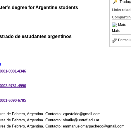
Traduç
ster’s degree for Argentine students
Links rela
Compartilh
Mais
Mais
strado de estudantes argentinos
Permali
1
-0001-9901-4346
-0002-9781-4996
-0001-6090-6785
Tres de Febrero, Argentina. Contacto: zgastaldo@gmail.com
res de Febrero, Argentina. Contacto: sbatlle@untref.edu.ar
 Tres de Febrero, Argentina. Contacto: emmanuelomarpacheco@gmail.com