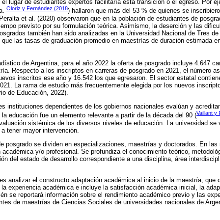
l lugar de estudiantes expertos facilitaría esta transición o el egreso. Por ej
Oloriz y Fernández (2018
ja.
) hallaron que más del 53 % de quienes se inscribier
Peralta et al. (2020) observaron que en la población de estudiantes de posgr
iempo previsto por su formulación teórica. Asimismo, la deserción y las dificu
 posgrados también han sido analizadas en la Universidad Nacional de Tres d
 que las tasas de graduación promedio en maestrías de duración estimada en
ístico de Argentina, para el año 2022 la oferta de posgrado incluye 4.647 car
ía. Respecto a los inscriptos en carreras de posgrado en 2021, el número as
uevos inscritos ese año y 16.542 los que egresaron. El sector estatal contien
2021. La rama de estudio más frecuentemente elegida por los nuevos inscript
rio de Educación, 2022).
es instituciones dependientes de los gobiernos nacionales evalúan y acredita
Vaillant 
 la educación fue un elemento relevante a partir de la década del 90 (
valuación sistémica de los diversos niveles de educación. La universidad se v
a tener mayor intervención.
de posgrado se dividen en especializaciones, maestrías y doctorados. En las 
 académica y/o profesional. Se profundiza el conocimiento teórico, metodológ
ción del estado de desarrollo correspondiente a una disciplina, área interdiscip
 es analizar el constructo adaptación académica al inicio de la maestría, que 
la experiencia académica e incluye la satisfacción académica inicial, la adap
bién se reportará información sobre el rendimiento académico previo y las exp
ntes de maestrías de Ciencias Sociales de universidades nacionales de Argen