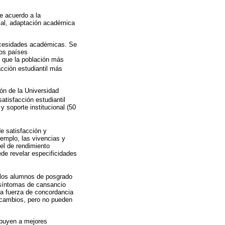
e acuerdo a la
cial, adaptación académica
 necesidades académicas. Se
los países
y que la población más
cción estudiantil más
ón de la Universidad
atisfacción estudiantil
y soporte institucional (50
de satisfacción y
emplo, las vivencias y
el de rendimiento
de revelar especificidades
 los alumnos de posgrado
 síntomas de cansancio
a fuerza de concordancia
 cambios, pero no pueden
ibuyen a mejores