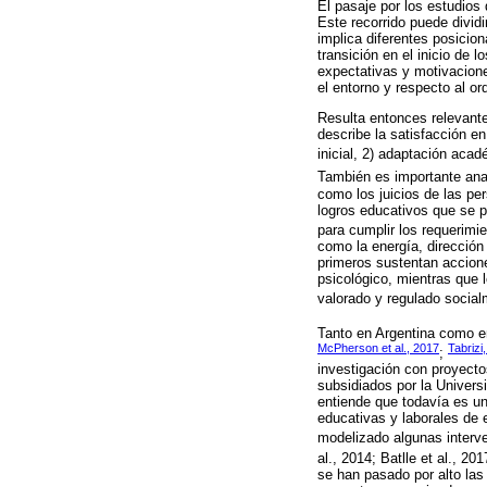
El pasaje por los estudios
Este recorrido puede divid
implica diferentes posicion
transición en el inicio de
expectativas y motivacion
el entorno y respecto al or
Resulta entonces relevante 
describe la satisfacción e
inicial, 2) adaptación acadé
También es importante anal
como los juicios de las pe
logros educativos que se p
para cumplir los requerimi
como la energía, dirección
primeros sustentan accion
psicológico, mientras que 
valorado y regulado socia
Tanto en Argentina como e
McPherson et al., 2017
Tabrizi
;
investigación con proyecto
subsidiados por la Univer
entiende que todavía es un
educativas y laborales de
modelizado algunas interven
al., 2014; Batlle et al., 201
se han pasado por alto las