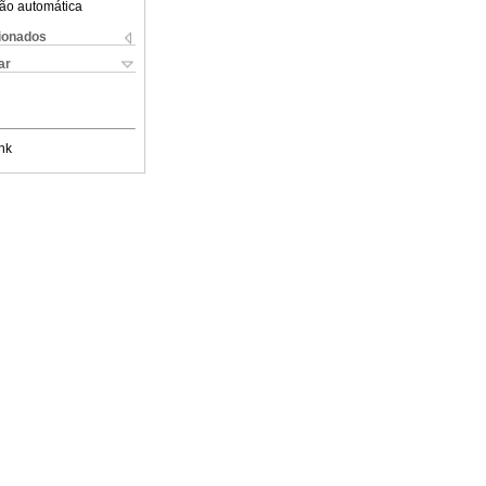
ão automática
cionados
ar
nk