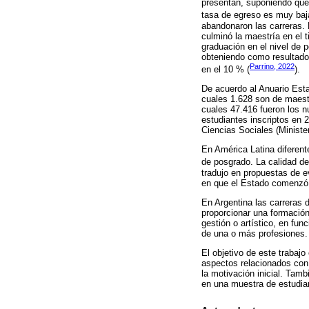
presentan, suponiendo que e
tasa de egreso es muy ba
abandonaron las carreras. 
culminó la maestría en el t
graduación en el nivel de
obteniendo como resultado
Parrino, 2022
en el 10 % (
).
De acuerdo al Anuario Estad
cuales 1.628 son de maestr
cuales 47.416 fueron los n
estudiantes inscriptos en 
Ciencias Sociales (Ministe
En América Latina diferent
de posgrado. La calidad de
tradujo en propuestas de e
en que el Estado comenzó 
En Argentina las carreras 
proporcionar una formación
gestión o artístico, en fun
de una o más profesiones.
El objetivo de este trabajo
aspectos relacionados con 
la motivación inicial. Tam
en una muestra de estudia