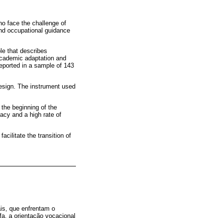
who face the challenge of
 and occupational guidance
le that describes
 academic adaptation and
reported in a sample of 143
design. The instrument used
 the beginning of the
cacy and a high rate of
cilitate the transition of
is, que enfrentam o
fa, a orientação vocacional