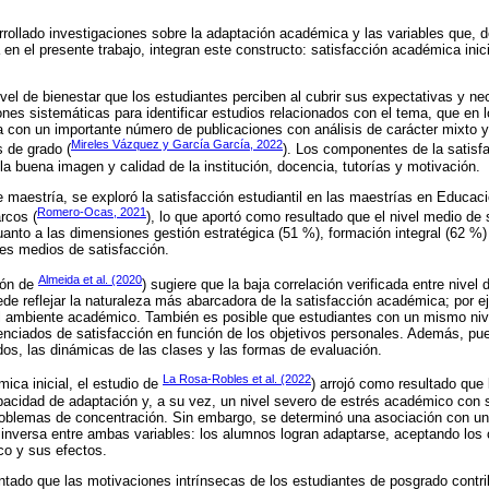
rollado investigaciones sobre la adaptación académica y las variables que, d
a en el presente trabajo, integran este constructo: satisfacción académica ini
 nivel de bienestar que los estudiantes perciben al cubrir sus expectativas y
iones sistemáticas para identificar estudios relacionados con el tema, que en 
 con un importante número de publicaciones con análisis de carácter mixto 
Mireles Vázquez y García García, 2022
s de grado (
). Los componentes de la satisfa
la buena imagen y calidad de la institución, docencia, tutorías y motivación.
 maestría, se exploró la satisfacción estudiantil en las maestrías en Educaci
Romero-Ocas, 2021
rcos (
), lo que aportó como resultado que el nivel medio de s
anto a las dimensiones gestión estratégica (51 %), formación integral (62 %) 
les medios de satisfacción.
Almeida et al. (2020
ción de
) sugiere que la baja correlación verificada entre nivel 
e reflejar la naturaleza más abarcadora de la satisfacción académica; por ej
el ambiente académico. También es posible que estudiantes con un mismo niv
enciados de satisfacción en función de los objetivos personales. Además, pue
idos, las dinámicas de las clases y las formas de evaluación.
La Rosa-Robles et al. (2022
ica inicial, el estudio de
) arrojó como resultado que
apacidad de adaptación y, a su vez, un nivel severo de estrés académico con
oblemas de concentración. Sin embargo, se determinó una asociación con un
 inversa entre ambas variables: los alumnos logran adaptarse, aceptando los
co y sus efectos.
ado que las motivaciones intrínsecas de los estudiantes de posgrado contr