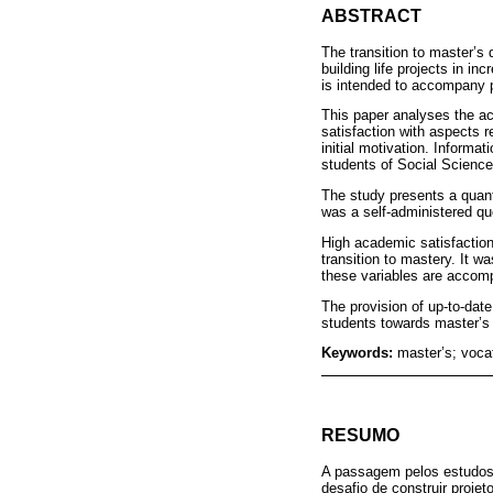
ABSTRACT
The transition to master’s 
building life projects in i
is intended to accompany pe
This paper analyses the ac
satisfaction with aspects r
initial motivation. Informa
students of Social Sciences
The study presents a quant
was a self-administered qu
High academic satisfaction,
transition to mastery. It w
these variables are accomp
The provision of up-to-date
students towards master’s 
Keywords:
master’s; voca
RESUMO
A passagem pelos estudos 
desafio de construir proje