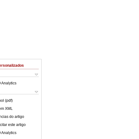
ersonalizados
 Analytics
ol (pdf)
 em XML
cias do artigo
itar este artigo
 Analytics