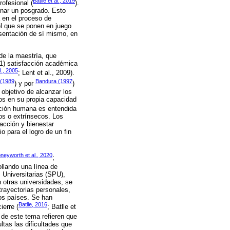
Batlle et al., 2019
rofesional (
).
minar un posgrado. Esto
á en el proceso de
el que se ponen en juego
sentación de sí mismo, en
 de la maestría, que
 1) satisfacción académica
l., 2005
; Lent et al., 2009).
(1989
Bandura (1997
) y por
)
 objetivo de alcanzar los
os en su propia capacidad
vación humana es entendida
os o extrínsecos. Los
facción y bienestar
 para el logro de un fin
neyworth et al., 2020
;
ollando una línea de
 Universitarias (SPU),
 otras universidades, se
trayectorias personales,
os países. Se han
Batlle, 2016
ierre (
; Batlle et
 de este tema refieren que
tas las dificultades que