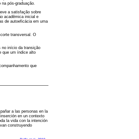
o na pós-graduação.
reve a satisfação sobre
o acadêmica inicial e
as de autoeficácia em uma
corte transversal. O
 no início da transição
e que um índice alto
e acompanhamento que
pañar a las personas en la
 inserción en un contexto
da la vida con la intención
e van construyendo