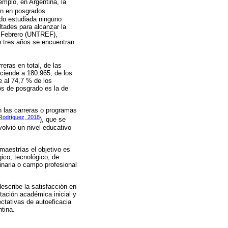
emplo, en Argentina, la
on en posgrados
ado estudiada ninguno
ltades para alcanzar la
e Febrero (UNTREF),
 tres años se encuentran
reras en total, de las
ciende a 180.965, de los
e al 74,7 % de los
os de posgrado es la de
n las carreras o programas
y Rodríguez, 2018
), que se
olvió un nivel educativo
maestrías el objetivo es
ico, tecnológico, de
linaria o campo profesional
describe la satisfacción en
tación académica inicial y
ectativas de autoeficacia
tina.