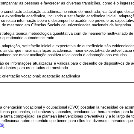
companhar as pessoas e favorecer as diversas transições, como é o ingress
 o constructo adaptação acadêmica no início do mestrado, variável que desc
a experiência acadêmica, incluindo a satisfação acadêmica inicial, adaptaçã
 se relata informação sobre o desempenho acadêmico prévio e as expectativ
 de mestrado em Ciências Sociais de universidades nacionais da Argentina.
ratégia teórica metodológica quantitativa com delineamento multivariado de 
um questionário autoadministrado.
 adaptação, satisfação inicial e expectativa de autoeficácia são evidenciadas
se, ainda, que maior satisfação acadêmica, maior expectativa de autoeficácia 
nhado por maior avaliação positiva relacionada à adaptação aos estudos.
ão de informações atualizadas é valiosa para o desenho de dispositivos d
estudantes para os estudos de mestrado.
; orientação vocacional; adaptação acadêmica
la orientación vocacional y ocupacional (OVO) postulan la necesidad de acom
torias personales, educativas y laborales, brindando las herramientas para la
te tanta complejidad, se plantean intervenciones preventivas y a lo largo de to
reflexionar sobre el sentido que tienen para ellos los diversos itinerarios qu
020
).