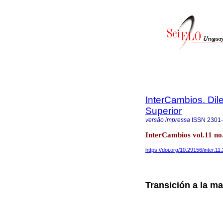
InterCambios. Dil
Superior
versão impressa
ISSN
2301
InterCambios vol.11 n
https://doi.org/10.29156/inter.11.
Transición a la ma