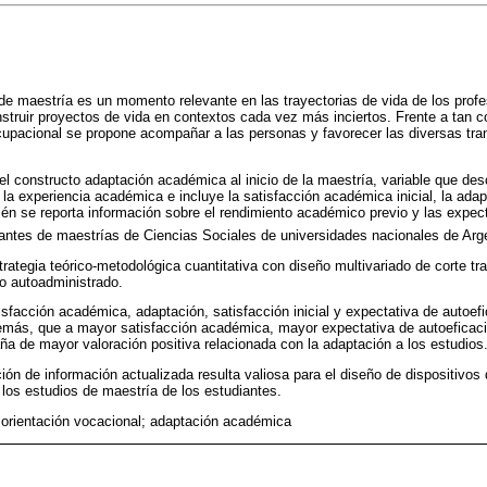
 de maestría es un momento relevante en las trayectorias de vida de los prof
nstruir proyectos de vida en contextos cada vez más inciertos. Frente a tan c
cupacional se propone acompañar a las personas y favorecer las diversas tra
el constructo adaptación académica al inicio de la maestría, variable que desc
la experiencia académica e incluye la satisfacción académica inicial, la adap
bién se reporta información sobre el rendimiento académico previo y las expec
antes de maestrías de Ciencias Sociales de universidades nacionales de Arge
rategia teórico-metodológica cuantitativa con diseño multivariado de corte tr
io autoadministrado.
isfacción académica, adaptación, satisfacción inicial y expectativa de autoef
emás, que a mayor satisfacción académica, mayor expectativa de autoeficacia
a de mayor valoración positiva relacionada con la adaptación a los estudios
ión de información actualizada resulta valiosa para el diseño de dispositiv
ia los estudios de maestría de los estudiantes.
 orientación vocacional; adaptación académica