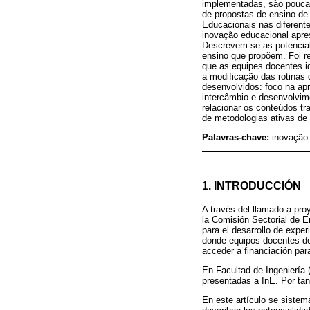
implementadas, são pouca
de propostas de ensino d
Educacionais nas diferente
inovação educacional apre
Descrevem-se as potencial
ensino que propõem. Foi re
que as equipes docentes i
a modificação das rotinas 
desenvolvidos: foco na apr
intercâmbio e desenvolvim
relacionar os conteúdos t
de metodologias ativas de 
Palavras-chave:
inovação 
1. INTRODUCCIÓN
A través del llamado a pro
la Comisión Sectorial de E
para el desarrollo de expe
donde equipos docentes de
acceder a financiación pa
En Facultad de Ingeniería 
presentadas a InE. Por tant
En este artículo se sistem