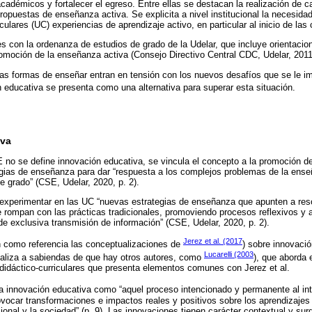
démicos y fortalecer el egreso. Entre ellas se destacan la realización de c
propuestas de enseñanza activa. Se explicita a nivel institucional la necesid
culares (UC) experiencias de aprendizaje activo, en particular al inicio de las 
 con la ordenanza de estudios de grado de la Udelar, que incluye orientacio
omoción de la enseñanza activa (Consejo Directivo Central CDC, Udelar, 2011
las formas de enseñar entran en tensión con los nuevos desafíos que se le i
ón educativa se presenta como una alternativa para superar esta situación.
iva
E no se define innovación educativa, se vincula el concepto a la promoción 
gias de enseñanza para dar “respuesta a los complejos problemas de la ense
de grado” (CSE, Udelar, 2020, p. 2).
experimentar en las UC “nuevas estrategias de enseñanza que apunten a res
 rompan con las prácticas tradicionales, promoviendo procesos reflexivos y 
e exclusiva transmisión de información” (CSE, Udelar, 2020, p. 2).
Jerez et al. (2017
n como referencia las conceptualizaciones de
) sobre innovaci
Lucarelli (2003
realiza a sabiendas de que hay otros autores, como
), que aborda 
didáctico-curriculares que presenta elementos comunes con Jerez et al.
 la innovación educativa como “aquel proceso intencionado y permanente al inte
ovocar transformaciones e impactos reales y positivos sobre los aprendizajes 
ucional y la sociedad” (p. 9). Las innovaciones tienen carácter contextual y sur