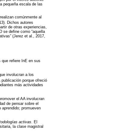
n a pequeña escala de las
s realizan comúnmente al
 13). Dichos autores
artir de otras experiencias,
D se define como “aquella
ivas” (Jerez et al., 2017,
 que refiere InE en sus
que involucran a los
 publicación porque ofreció
tudiantes más actividades
promover el AA involucran
dad de pensar sobre el
lo aprendido; promueven
odologías activas
. El
itaria, la clase magistral