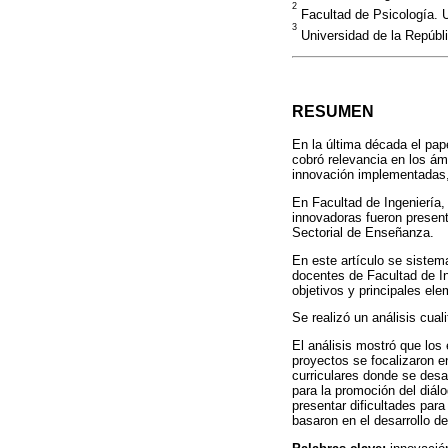
2
Facultad de Psicología. 
3
Universidad de la Repúb
RESUMEN
En la última década el pap
cobró relevancia en los ámb
innovación implementadas,
En Facultad de Ingeniería,
innovadoras fueron presen
Sectorial de Enseñanza.
En este artículo se sistem
docentes de Facultad de In
objetivos y principales e
Se realizó un análisis cua
El análisis mostró que los
proyectos se focalizaron e
curriculares donde se desar
para la promoción del diálo
presentar dificultades par
basaron en el desarrollo d