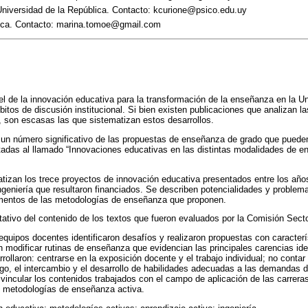
Universidad de la República. Contacto: kcurione@psico.edu.uy
lica. Contacto: marina.tomoe@gmail.com
el de la innovación educativa para la transformación de la enseñanza en la U
itos de discusión institucional. Si bien existen publicaciones que analizan l
 son escasas las que sistematizan estos desarrollos.
 un número significativo de las propuestas de enseñanza de grado que puede
tadas al llamado “Innovaciones educativas en las distintas modalidades de e
atizan los trece proyectos de innovación educativa presentados entre los añ
geniería que resultaron financiados. Se describen potencialidades y proble
lementos de las metodologías de enseñanza que proponen.
litativo del contenido de los textos que fueron evaluados por la Comisión Sec
 equipos docentes identificaron desafíos y realizaron propuestas con caracte
n modificar rutinas de enseñanza que evidencian las principales carencias ide
rollaron: centrarse en la exposición docente y el trabajo individual; no conta
go, el intercambio y el desarrollo de habilidades adecuadas a las demandas del
a vincular los contenidos trabajados con el campo de aplicación de las carrer
e metodologías de enseñanza activa.