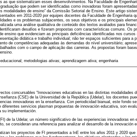
s as que sistematizam esses desenvolvimentos. Na Faculdade de Engenharia
e graduação que podem ser identificadas como inovadoras foram apresentad
s modalidades de ensino” da Comissão Setorial de Ensino. Este artigo sistem
sentados em 2011-2020 por equipes docentes da Faculdade de Engenharia qu
idades e os problemas subjacentes, os seus objetivos e os principais eleme
alizada uma análise qualitativa de conteúdo dos textos avaliados para finan
dentificaram desafios e fizeram propostas com características comuns. Os p
de ensino que evidenciam as principais deficiências identificadas nos curso
esentação didática e trabalho individual; não ter espaços suficientes para a 
ento de competências adequadas às demandas do nível universitário; aprese
rabalhados com o campo de aplicação das carreiras. As propostas foram bas
ensino.
educacional; metodologias ativas; aprendizagem ativa; engenharia
yectos concursables “Innovaciones educativas en las distintas modalidades d
nseñanza (CSE) de la Universidad de la República (Udelar), los docentes pue
riencias innovadoras en la enseñanza. Con periodicidad bianual, este fondo s
 diferentes servicios plasman propuestas de innovación educativa, son eval
ra su implementación.
(FI) de la Udelar, un número significativo de las experiencias innovadoras en
o, se consideran una referencia para analizar el desarrollo de la innovación ed
atizan los proyectos de FI presentados a InE entre los años 2011 y 2020 que 