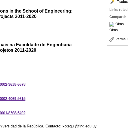
Traduc
Links rela
ons in the School of Engineering:
rojects 2011-2020
Compartir
Otros
Otros
Permali
nais na Faculdade de Engenharia:
rojetos 2011-2020
-0002-9638-6678
-0002-4069-5615
-0001-8368-5492
niversidad de la República. Contacto: xotegui@fing.edu.uy