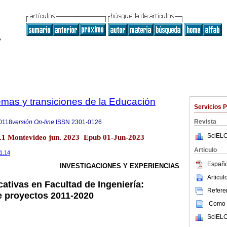
emas y transiciones de la Educación
Servicios 
Revista
0118
versión On-line
ISSN
2301-0126
SciELO
o.1 Montevideo jun. 2023 Epub 01-Jun-2023
Articulo
.1.14
Españo
INVESTIGACIONES Y EXPERIENCIAS
Articu
ativas en Facultad de Ingeniería:
Referen
e proyectos 2011-2020
Como c
SciELO