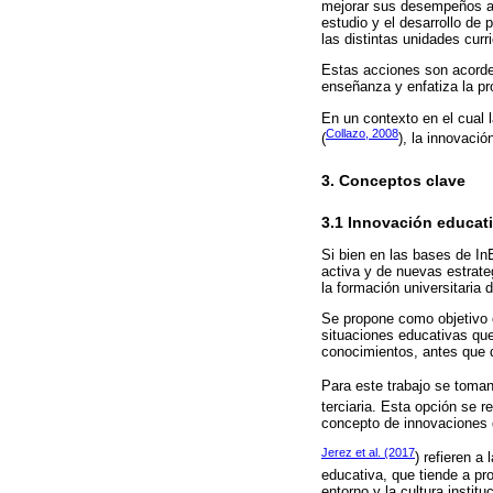
mejorar sus desempeños aca
estudio y el desarrollo de 
las distintas unidades curri
Estas acciones son acordes
enseñanza y enfatiza la pr
En un contexto en el cual 
Collazo, 2008
(
), la innovaci
3. Conceptos clave
3.1 Innovación educat
Si bien en las bases de In
activa y de nuevas estrate
la formación universitaria 
Se propone como objetivo 
situaciones educativas que
conocimientos, antes que d
Para este trabajo se toma
terciaria. Esta opción se 
concepto de innovaciones 
Jerez et al. (2017
) refieren a
educativa, que tiende a pr
entorno y la cultura instit