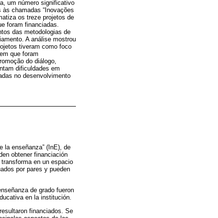
, um número significativo
as às chamadas “Inovações
atiza os treze projetos de
e foram financiadas.
ntos das metodologias de
ciamento. A análise mostrou
rojetos tiveram como foco
s em que foram
promoção do diálogo,
ntam dificuldades em
eadas no desenvolvimento
e la enseñanza” (InE), de
den obtener financiación
e transforma en un espacio
uados por pares y pueden
 enseñanza de grado fueron
ucativa en la institución.
resultaron financiados. Se