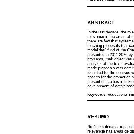
Palabras clave:
innovació
ABSTRACT
In the last decade, the rol
relevance in the areas of i
there are few that systema
teaching proposals that can
modalities” fund of the Co
presented in 2011-2020 by 
problems, their objectives
analysis of the texts eval
made proposals with common
identified for the courses
spaces for the promotion o
present difficulties in lin
development of active tea
Keywords:
educational inn
RESUMO
Na última década, o papel
relevância nas áreas de d