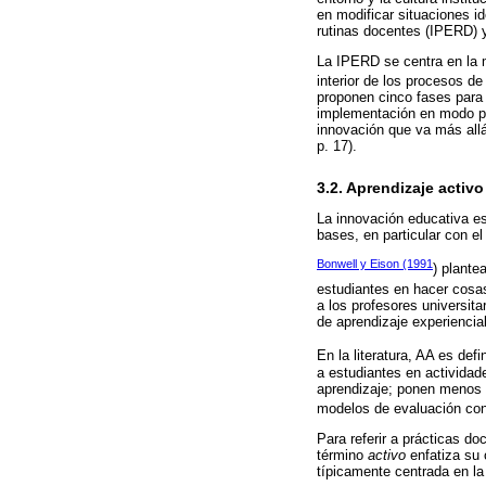
en modificar situaciones id
rutinas docentes (IPERD) y 
La IPERD se centra en la m
interior de los procesos de
proponen cinco fases para e
implementación en modo pru
innovación que va más allá
p. 17).
3.2. Aprendizaje activ
La innovación educativa es
bases, en particular con e
Bonwell y Eison (1991
) plante
estudiantes en hacer cosa
a los profesores universit
de aprendizaje experiencial
En la literatura, AA es def
a estudiantes en actividad
aprendizaje; ponen menos é
modelos de evaluación con
Para referir a prácticas d
término
activo
enfatiza su
típicamente centrada en la