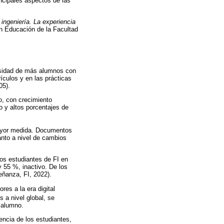
incipales aspectos de las
 ingeniería. La experiencia
en Educación de la Facultad
ersidad de más alumnos con
ículos y en las prácticas
05).
so, con crecimiento
o y altos porcentajes de
mayor medida. Documentos
anto a nivel de cambios
los estudiantes de FI en
 55 %, inactivo. De los
eñanza, FI, 2022).
res a la era digital
 a nivel global, se
 alumno.
encia de los estudiantes,