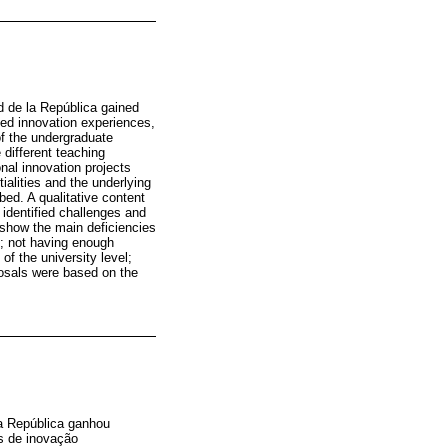
ad de la República gained
ted innovation experiences,
of the undergraduate
 different teaching
nal innovation projects
alities and the underlying
ed. A qualitative content
identified challenges and
 show the main deficiencies
k; not having enough
f the university level;
oposals were based on the
la República ganhou
s de inovação