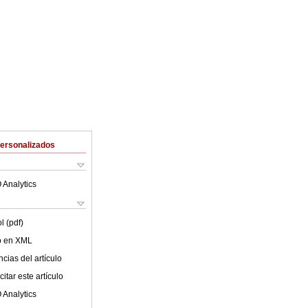
Personalizados
 Analytics
l (pdf)
lo en XML
cias del artículo
itar este artículo
 Analytics