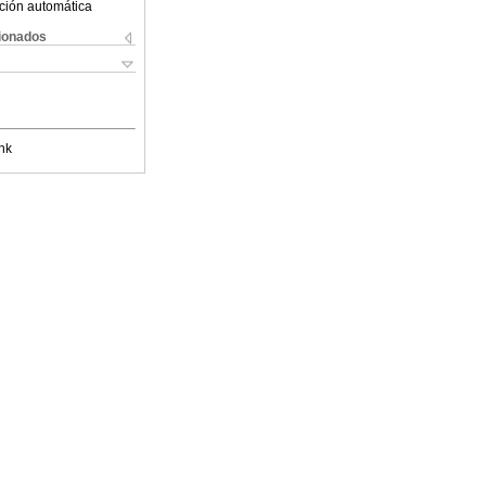
ción automática
cionados
nk