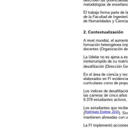
describen las potencialida
metodologías de enseñanz
El trabajo forma parte de 
de la Facultad de Ingenierí
de Humanidades y Ciencias
2. Contextualización
A nivel mundial, el aument
formación heterogénea impo
docentes (Organización de
La Udelar no es ajena a est
ininterrumpido de su matríc
desafiliación (Dirección G
En el área de ciencia y t
elaborados en FI evidencia
curriculares como de propu
Los índices de desafiliaci
las carreras de cinco años
9.378 estudiantes activos,
Los estudiantes que recibe 
Rodríguez Espinar, 2015
(
). Si
mantienen alineadas con u
La FI implementó acciones 