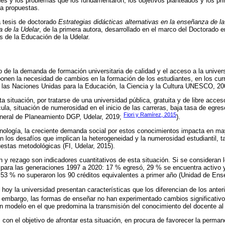
des y los problemas que los fundamentaron, los objetivos planteados y los pr
a propuestas.
la tesis de doctorado
Estrategias didácticas alternativas en la enseñanza de la
a de la Udelar
, de la primera autora, desarrollado en el marco del Doctorado 
 de la Educación de la Udelar.
o de la demanda de formación universitaria de calidad y el acceso a la univ
nen la necesidad de cambios en la formación de los estudiantes, en los curr
 las Naciones Unidas para la Educación, la Ciencia y la Cultura UNESCO, 20
a situación, por tratarse de una universidad pública, gratuita y de libre acce
ula, situación de numerosidad en el inicio de las carreras, baja tasa de egres
Fiori y Ramírez, 2015
eneral de Planeamiento DGP, Udelar, 2019;
).
ecnología, la creciente demanda social por estos conocimientos impacta en 
n los desafíos que implican la heterogeneidad y la numerosidad estudiantil, t
estas metodológicas (FI, Udelar, 2015).
ón y rezago son indicadores cuantitativos de esta situación. Si se consideran 
 para las generaciones 1997 a 2020: 17 % egresó, 29 % se encuentra activo y
 53 % no superaron los 90 créditos equivalentes a primer año (Unidad de Ens
hoy la universidad presentan características que los diferencian de los anterio
n embargo, las formas de enseñar no han experimentado cambios significativos
n modelo en el que predomina la transmisión del conocimiento del docente al
con el objetivo de afrontar esta situación, en procura de favorecer la perman