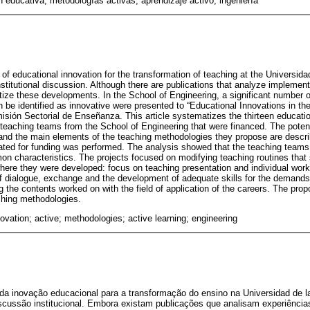
n educativa; metodologías activas; aprendizaje activo; ingeniería
e of educational innovation for the transformation of teaching at the Universid
nstitutional discussion. Although there are publications that analyze implemen
tize these developments. In the School of Engineering, a significant number 
 be identified as innovative were presented to “Educational Innovations in the
misión Sectorial de Enseñanza. This article systematizes the thirteen educatio
teaching teams from the School of Engineering that were financed. The potenti
 and the main elements of the teaching methodologies they propose are describ
uated for funding was performed. The analysis showed that the teaching teams 
 characteristics. The projects focused on modifying teaching routines that
 where they were developed: focus on teaching presentation and individual wor
f dialogue, exchange and the development of adequate skills for the demands o
king the contents worked on with the field of application of the careers. The pr
ching methodologies.
ovation; active; methodologies; active learning; engineering
 da inovação educacional para a transformação do ensino na Universidad de 
iscussão institucional. Embora existam publicações que analisam experiência