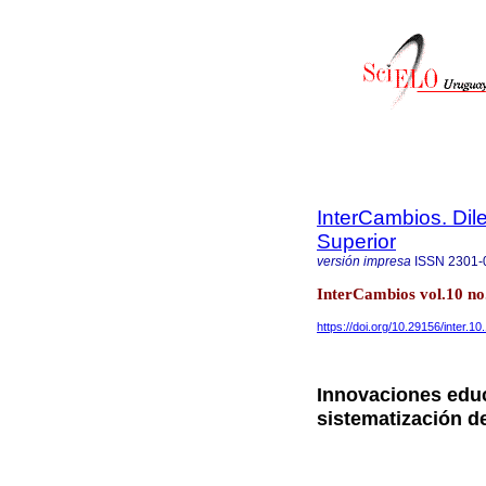
InterCambios. Dil
Superior
versión impresa
ISSN
2301-
InterCambios vol.10 n
https://doi.org/10.29156/inter.10
Innovaciones educ
sistematización d