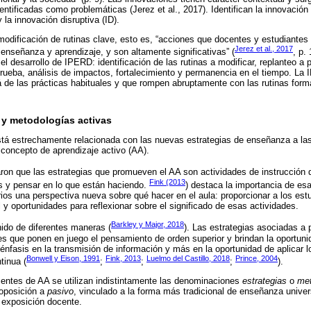
entificadas como problemáticas (Jerez et al., 2017). Identifican la innovació
la innovación disruptiva (ID).
odificación de rutinas clave, esto es, “acciones que docentes y estudiante
Jerez et al., 2017
 enseñanza y aprendizaje, y son altamente significativas” (
, p.
l desarrollo de IPERD: identificación de las rutinas a modificar, replanteo a p
eba, análisis de impactos, fortalecimiento y permanencia en el tiempo. La I
 de las prácticas habituales y que rompen abruptamente con las rutinas format
o y metodologías activas
tá estrechamente relacionada con las nuevas estrategias de enseñanza a las
l concepto de aprendizaje activo (AA).
aron que las estrategias que promueven el AA son actividades de instrucción 
Fink (2013
s y pensar en lo que están haciendo.
) destaca la importancia de esa
arios una perspectiva nueva sobre qué hacer en el aula: proporcionar a los es
 y oportunidades para reflexionar sobre el significado de esas actividades.
Barkley y Major, 2018
inido de diferentes maneras (
). Las estrategias asociadas a 
es que ponen en juego el pensamiento de orden superior y brindan la oportuni
nfasis en la transmisión de información y más en la oportunidad de aplicar 
Bonwell y Eison, 1991
Fink, 2013
Luelmo del Castillo, 2018
Prince, 2004
tinua (
;
;
;
).
ocentes de AA se utilizan indistintamente las denominaciones
estrategias
o
met
 oposición a
pasivo
, vinculado a la forma más tradicional de enseñanza univers
 exposición docente.