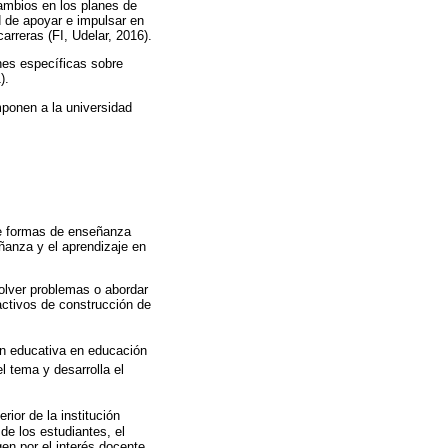
ambios en los planes de
ad de apoyar e impulsar en
carreras (FI, Udelar, 2016).
nes específicas sobre
).
mponen a la universidad
de formas de enseñanza
ñanza y el aprendizaje en
olver problemas o abordar
activos de construcción de
ón educativa en educación
el tema y desarrolla el
rior de la institución
de los estudiantes, el
gen por el interés docente