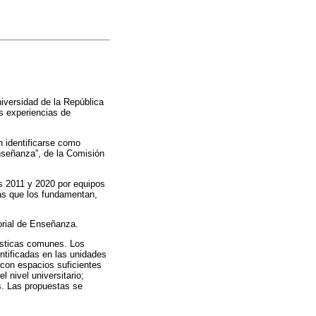
niversidad de la República
as experiencias de
n identificarse como
nseñanza”, de la Comisión
os 2011 y 2020 por equipos
mas que los fundamentan,
torial de Enseñanza.
rísticas comunes. Los
ntificadas en las unidades
r con espacios suficientes
 nivel universitario;
as. Las propuestas se