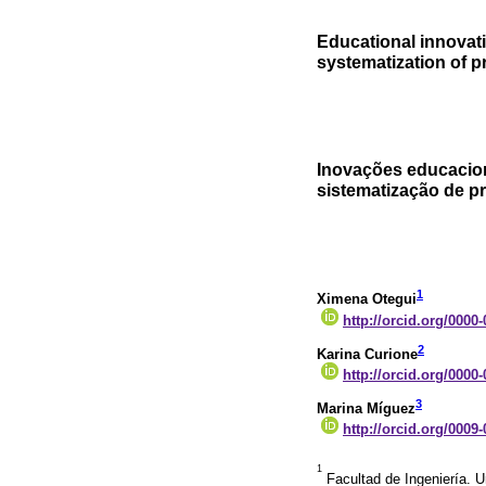
Educational innovati
systematization of p
Inovações educacio
sistematização de p
1
Ximena Otegui
http://orcid.org/0000
2
Karina Curione
http://orcid.org/0000
3
Marina Míguez
http://orcid.org/0009
1
Facultad de Ingeniería. U