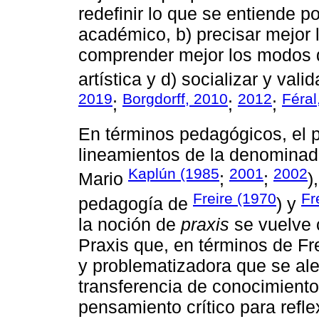
redefinir lo que se entiende p
académico, b) precisar mejor l
comprender mejor los modos d
artística y d) socializar y val
2019
Borgdorff, 2010
2012
Féral
;
;
;
En términos pedagógicos, el 
lineamientos de la denomina
Kaplún (1985
2001
2002
Mario
;
;
)
Freire (1970
Fr
pedagogía de
) y
la noción de
praxis
se vuelve 
Praxis que, en términos de Fr
y problematizadora que se al
transferencia de conocimiento
pensamiento crítico para refl