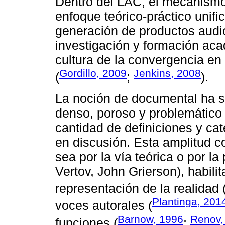
Dentro del LAC, el mecanismo
enfoque teórico-práctico unific
generación de productos audio
investigación y formación acad
cultura de la convergencia en
Gordillo, 2009
Jenkins, 2008
(
;
).
La noción de documental ha s
denso, poroso y problemático
cantidad de definiciones y ca
en discusión. Esta amplitud c
sea por la vía teórica o por la
Vertov, John Grierson), habili
representación de la realidad 
Plantinga, 201
voces autorales (
Barnow, 1996
Renov,
funciones (
;