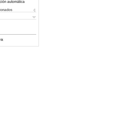
ción automática
cionados
nk