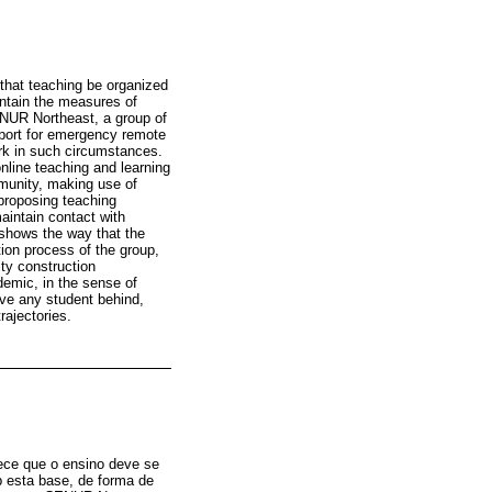
 that teaching be organized
intain the measures of
ENUR Northeast, a group of
port for emergency remote
work in such circumstances.
nline teaching and learning
mmunity, making use of
proposing teaching
maintain contact with
k shows the way that the
on process of the group,
ity construction
demic, in the sense of
eave any student behind,
rajectories.
lece que o ensino deve se
b esta base, de forma de