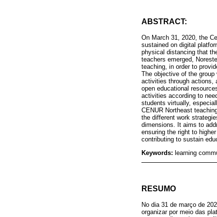
ABSTRACT:
On March 31, 2020, the Cen
sustained on digital platfo
physical distancing that t
teachers emerged, Noreste
teaching, in order to provi
The objective of the group 
activities through actions
open educational resource
activities according to need
students virtually, especia
CENUR Northeast teaching 
the different work strategi
dimensions. It aims to add
ensuring the right to highe
contributing to sustain edu
Keywords:
learning commu
RESUMO
No dia 31 de março de 2020
organizar por meio das pla