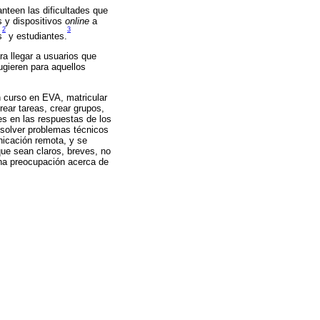
teen las dificultades que
s y dispositivos
online
a
2
3
s
y estudiantes.
a llegar a usuarios que
ugieren para aquellos
n curso en EVA, matricular
rear tareas, crear grupos,
es en las respuestas de los
esolver problemas técnicos
nicación remota, y se
ue sean claros, breves, no
una preocupación acerca de