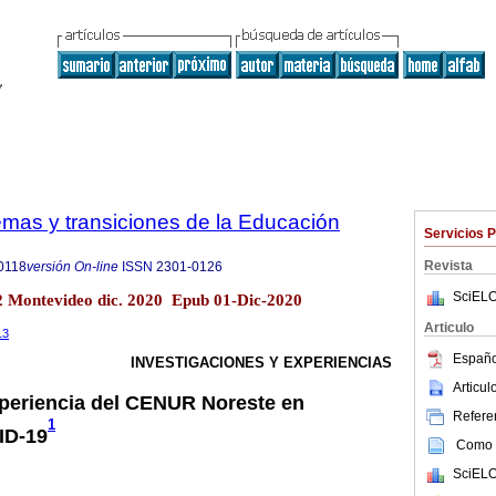
emas y transiciones de la Educación
Servicios 
Revista
0118
versión On-line
ISSN
2301-0126
SciELO
2 Montevideo dic. 2020 Epub 01-Dic-2020
Articulo
13
Españo
INVESTIGACIONES Y EXPERIENCIAS
Articu
periencia del CENUR Noreste en
Referen
1
ID-19
Como c
SciELO