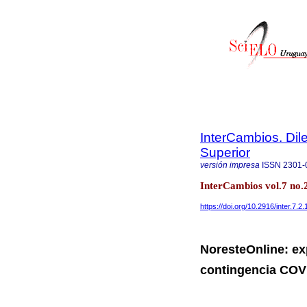
InterCambios. Dil
Superior
versión impresa
ISSN
2301-
InterCambios vol.7 no.
https://doi.org/10.2916/inter.7.2.
NoresteOnline: ex
contingencia COV