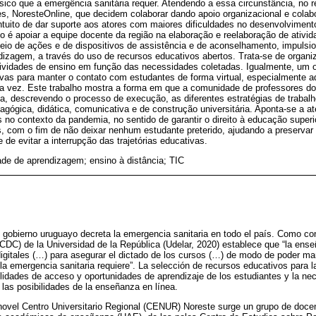
ísico que a emergência sanitária requer. Atendendo a essa circunstância, n
s, NoresteOnline, que decidem colaborar dando apoio organizacional e colab
ntuito de dar suporte aos atores com maiores dificuldades no desenvolviment
po é apoiar a equipe docente da região na elaboração e reelaboração de ativi
eio de ações e de dispositivos de assistência e de aconselhamento, impulsi
agem, a través do uso de recursos educativos abertos. Trata-se de organizar
tividades de ensino em função das necessidades coletadas. Igualmente, um o
tivas para manter o contato com estudantes de forma virtual, especialmente 
ira vez. Este trabalho mostra a forma em que a comunidade de professores
ia, descrevendo o processo de execução, as diferentes estratégias de trabal
gógica, didática, comunicativa e de construção universitária. Aponta-se a a
no contexto da pandemia, no sentido de garantir o direito à educação superi
s, com o fim de não deixar nenhum estudante preterido, ajudando a preserv
 de evitar a interrupção das trajetórias educativas.
de de aprendizagem; ensino à distância; TIC
 gobierno uruguayo decreta la emergencia sanitaria en todo el país. Como con
(CDC) de la Universidad de la República (Udelar, 2020) establece que “la ens
igitales (…) para asegurar el dictado de los cursos (…) de modo de poder m
 la emergencia sanitaria requiere”. La selección de recursos educativos para 
ilidades de acceso y oportunidades de aprendizaje de los estudiantes y la ne
 las posibilidades de la enseñanza en línea.
 novel Centro Universitario Regional (CENUR) Noreste surge un grupo de doc