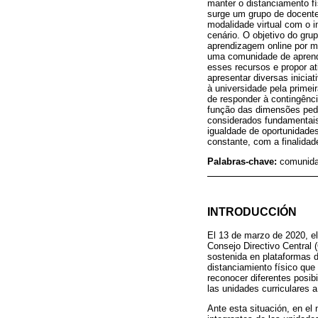
manter o distanciamento f
surge um grupo de docente
modalidade virtual com o i
cenário. O objetivo do gru
aprendizagem online por m
uma comunidade de aprendiz
esses recursos e propor a
apresentar diversas inicia
à universidade pela prime
de responder à contingênc
função das dimensões peda
considerados fundamentais 
igualdade de oportunidade
constante, com a finalidade
Palabras-chave:
comunida
INTRODUCCIÓN
El 13 de marzo de 2020, el
Consejo Directivo Central 
sostenida en plataformas d
distanciamiento físico que
reconocer diferentes posib
las unidades curriculares a
Ante esta situación, en el