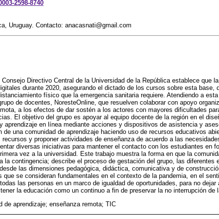
-0003-2598-8740
ica, Uruguay. Contacto: anacasnati@gmail.com
 Consejo Directivo Central de la Universidad de la República establece que 
igitales durante 2020, asegurando el dictado de los cursos sobre esta base,
stanciamiento físico que la emergencia sanitaria requiere. Atendiendo a esta 
upo de docentes, NoresteOnline, que resuelven colaborar con apoyo organiz
mota, a los efectos de dar sostén a los actores con mayores dificultades para
cias. El objetivo del grupo es apoyar al equipo docente de la región en el dis
 aprendizaje en línea mediante acciones y dispositivos de asistencia y ases
 de una comunidad de aprendizaje haciendo uso de recursos educativos abiert
os recursos y proponer actividades de enseñanza de acuerdo a las necesidad
sentar diversas iniciativas para mantener el contacto con los estudiantes en f
rimera vez a la universidad. Este trabajo muestra la forma en que la comuni
a contingencia; describe el proceso de gestación del grupo, las diferentes e
 desde las dimensiones pedagógica, didáctica, comunicativa y de construcción
 que se consideran fundamentales en el contexto de la pandemia, en el sent
 todas las personas en un marco de igualdad de oportunidades, para no dejar 
tener la educación como un continuo a fin de preservar la no interrupción de 
 de aprendizaje; enseñanza remota; TIC