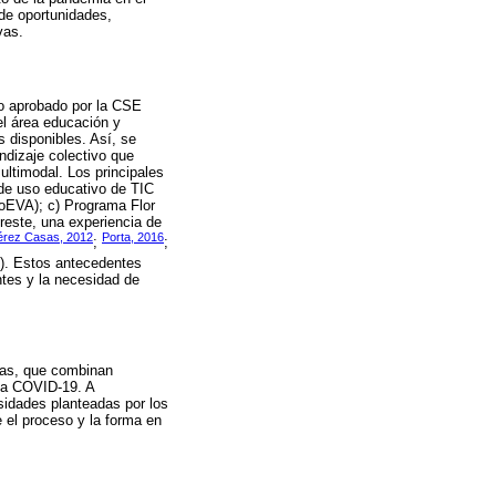
 de oportunidades,
vas.
to aprobado por la CSE
 el área educación y
s disponibles. Así, se
ndizaje colectivo que
ltimodal. Los principales
 de uso educativo de TIC
roEVA); c) Programa Flor
reste, una experiencia de
érez Casas, 2012
Porta, 2016
;
;
). Estos antecedentes
ntes y la necesidad de
gias, que combinan
cia COVID-19. A
idades planteadas por los
 el proceso y la forma en