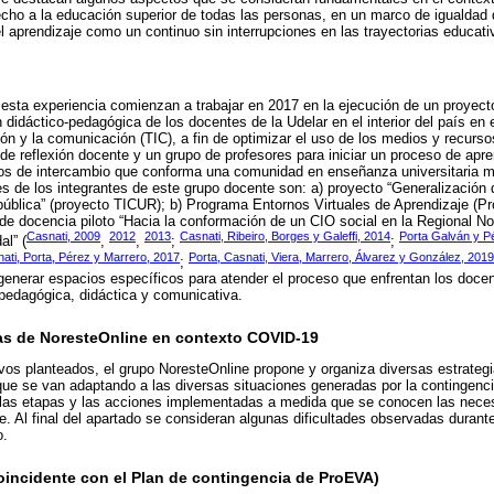
echo a la educación superior de todas las personas, en un marco de igualdad
l aprendizaje como un continuo sin interrupciones en las trayectorias educati
esta experiencia comienzan a trabajar en 2017 en la ejecución de un proyec
n didáctico-pedagógica de los docentes de la Udelar en el interior del país en
ón y la comunicación (TIC), a fin de optimizar el uso de los medios y recurso
e reflexión docente y un grupo de profesores para iniciar un proceso de apre
os de intercambio que conforma una comunidad en enseñanza universitaria mu
es de los integrantes de este grupo docente son: a) proyecto “Generalización
pública” (proyecto TICUR); b) Programa Entornos Virtuales de Aprendizaje (P
 de docencia piloto “Hacia la conformación de un CIO social en la Regional No
Casnati, 2009
2012
2013
Casnati, Ribeiro, Borges y Galeffi, 2014
Porta Galván y P
al” (
,
,
;
;
nati, Porta, Pérez y Marrero, 2017
Porta, Casnati, Viera, Marrero, Álvarez y González, 2019
;
generar espacios específicos para atender el proceso que enfrentan los doce
pedagógica, didáctica y comunicativa.
as de NoresteOnline en contexto COVID-19
ivos planteados, el grupo NoresteOnline propone y organiza diversas estrate
que se van adaptando a las diversas situaciones generadas por la contingen
 las etapas y las acciones implementadas a medida que se conocen las neces
 Al final del apartado se consideran algunas dificultades observadas durante
o.
oincidente con el Plan de contingencia de ProEVA)