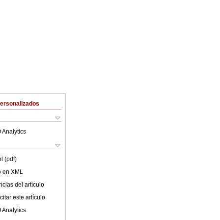
Personalizados
 Analytics
l (pdf)
lo en XML
cias del artículo
itar este artículo
 Analytics