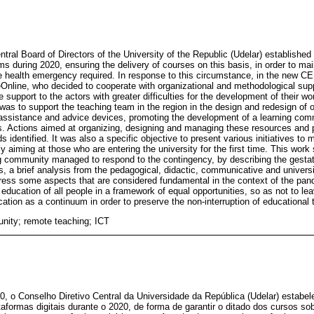
tral Board of Directors of the University of the Republic (Udelar) established
rms during 2020, ensuring the delivery of courses on this basis, in order to ma
he health emergency required. In response to this circumstance, in the new C
Online, who decided to cooperate with organizational and methodological sup
de support to the actors with greater difficulties for the development of their 
was to support the teaching team in the region in the design and redesign of o
, assistance and advice devices, promoting the development of a learning co
s. Actions aimed at organizing, designing and managing these resources and 
s identified. It was also a specific objective to present various initiatives to 
lly aiming at those who are entering the university for the first time. This wor
community managed to respond to the contingency, by describing the gestati
es, a brief analysis from the pedagogical, didactic, communicative and univers
ress some aspects that are considered fundamental in the context of the pan
r education of all people in a framework of equal opportunities, so as not to l
cation as a continuum in order to preserve the non-interruption of educational t
nity; remote teaching; ICT
, o Conselho Diretivo Central da Universidade da República (Udelar) estabe
taformas digitais durante o 2020, de forma de garantir o ditado dos cursos so