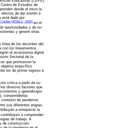
olíticas Educativas (CEPE)
l Centro de Estudios de
renden desde el inicio la
s efectos de dar sostén a
a está dado por
 el Caribe (IESALC, 2020)
en el
de oportunidades y de no-
xistentes y genere otras
n línea de los docentes del
a con los lineamientos
egión al ecosistema digital
sión Sectorial de la
icos que promueven la
objetivo específico
te los de primer ingreso a
ión crítica a partir de su
 los diversos factores que
ocimientos y aprendizajes
s), comprenderlas
al contexto de pandemia
rrer sus diferentes etapas,
ntribuyan a enriquecer la
e contribuyen a comprender
egias de trabajo. A
y de construcción
to de la pandemia en el