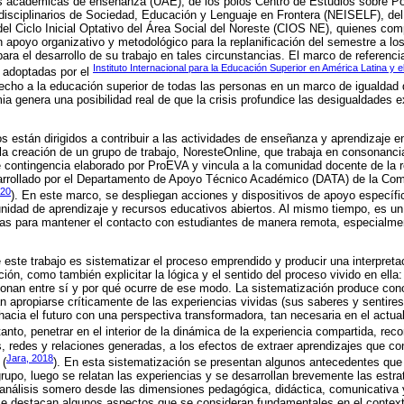
es académicas de enseñanza (UAE), de los polos Centro de Estudios sobre P
disciplinarios de Sociedad, Educación y Lenguaje en Frontera (NEISELF), de
el Ciclo Inicial Optativo del Área Social del Noreste (CIOS NE), quienes comp
n apoyo organizativo y metodológico para la replanificación del semestre a lo
ara el desarrollo de su trabajo en tales circunstancias. El marco de referenci
Instituto Internacional para la Educación Superior en América Latina y
e adoptadas por el
recho a la educación superior de todas las personas en un marco de igualdad 
ia genera una posibilidad real de que la crisis profundice las desigualdades e
s están dirigidos a contribuir a las actividades de enseñanza y aprendizaje e
 creación de un grupo de trabajo, NoresteOnline, que trabaja en consonanci
e contingencia elaborado por ProEVA y vincula a la comunidad docente de la r
arrollado por el Departamento de Apoyo Técnico Académico (DATA) de la Comi
020
). En este marco, se despliegan acciones y dispositivos de apoyo específ
idad de aprendizaje y recursos educativos abiertos. Al mismo tiempo, es un 
ivas para mantener el contacto con estudiantes de manera remota, especialmen
de este trabajo es sistematizar el proceso emprendido y producir una interpretac
ón, como también explicitar la lógica y el sentido del proceso vivido en ella:
ionan entre sí y por qué ocurre de ese modo. La sistematización produce con
tan apropiarse críticamente de las experiencias vividas (sus saberes y sentire
 hacia el futuro con una perspectiva transformadora, tan necesaria en el actu
tanto, penetrar en el interior de la dinámica de la experiencia compartida, reco
es, redes y relaciones generadas, a los efectos de extraer aprendizajes que co
Jara, 2018
 (
). En esta sistematización se presentan algunos antecedentes qu
rupo, luego se relatan las experiencias y se desarrollan brevemente las estrat
 análisis somero desde las dimensiones pedagógica, didáctica, comunicativa 
 se destacan algunos aspectos que se consideran fundamentales en el contex