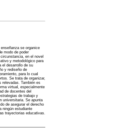
la enseñanza se organice
 de modo de poder
circunstancia, en el novel
ativo y metodológico para
 el desarrollo de su
eño y rediseño de
oramiento, para lo cual
os. Se trata de organizar,
es relevadas. También es
orma virtual, especialmente
dad de docentes del
strategias de trabajo y
 universitaria. Se apunta
ido de asegurar el derecho
a ningún estudiante
las trayectorias educativas.