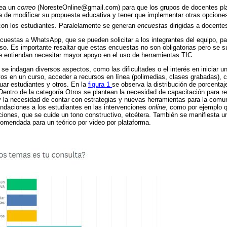
rea un
correo
(NoresteOnline@gmail.com) para que los grupos de docentes plan
ia de modificar su propuesta educativa y tener que implementar otras opcione
 con los estudiantes. Paralelamente se generan
encuestas
dirigidas a docente
uestas a WhatsApp, que se pueden solicitar a los integrantes del equipo, par
eso. Es importante resaltar que estas encuestas no son obligatorias pero se s
e entiendan necesitar mayor apoyo en el uso de herramientas TIC.
se indagan diversos aspectos, como las dificultades o el interés en iniciar u
vos en un curso, acceder a recursos en línea (polimedias, clases grabadas), c
luar estudiantes y otros. En la
figura 1
se observa la distribución de porcentaj
ntro de la categoría Otros se plantean la necesidad de capacitación para r
n y la necesidad de contar con estrategias y nuevas herramientas para la comu
ndaciones a los estudiantes en las intervenciones
online
, como por ejemplo q
enciones, que se cuide un tono constructivo, etcétera. También se manifiesta 
omendada para un teórico por video por plataforma.