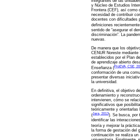
integrantes de las unidad
y Núcleo de Estudios Inter
Frontera (CEF), así como d
necesidad de contribuir co
docentes con dificultades p
definiciones recientement
sentido de “asegurar el de
discriminación”. La pandem
nuevas.
De manera que los objetivo
CENUR Noreste mediante la
establecidos por el Plan d
de aprendizaje abierto des
ProEVA, CSE, 2
Enseñanza (
conformación de una comun
presentar diversas iniciat
la universidad.
En definitiva, el objetivo 
ordenamiento y reconstrucci
intervienen, cómo se relac
significativos que posibili
teóricamente y orientarlas
Jara, 2013
(
). Se busca, por 
identificar las interaccion
teoría y mejorar la práctica
la forma de gestación del g
continuación se realiza un
universitaria. Finalmente,