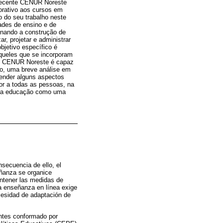
o recente CENUR Noreste
orativo aos cursos em
o do seu trabalho neste
dades de ensino e de
onando a construção de
, projetar e administrar
bjetivo específico é
aqueles que se incorporam
 do CENUR Noreste é capaz
ho, uma breve análise em
tender alguns aspectos
or a todas as pessoas, na
ar a educação como uma
secuencia de ello, el
eñanza se organice
antener las medidas de
la enseñanza en línea exige
cesidad de adaptación de
entes conformado por