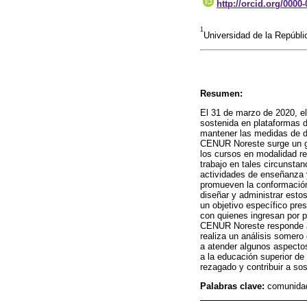
http://orcid.org/0000
1
Universidad de la Repúbl
Resumen:
El 31 de marzo de 2020, el
sostenida en plataformas d
mantener las medidas de di
CENUR Noreste surge un gr
los cursos en modalidad re
trabajo en tales circunstan
actividades de enseñanza y
promueven la conformación
diseñar y administrar est
un objetivo específico pre
con quienes ingresan por p
CENUR Noreste responde a l
realiza un análisis somero
a atender algunos aspectos
a la educación superior de
rezagado y contribuir a sos
Palabras clave:
comunidad