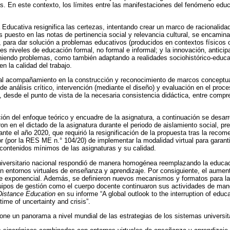
s. En este contexto, los límites entre las manifestaciones del fenómeno ed
Educativa resignifica las certezas, intentando crear un marco de racionalidad
is puesto en las notas de pertinencia social y relevancia cultural, se encamin
n, para dar solución a problemas educativos (producidos en contextos físicos 
ntes niveles de educación formal, no formal e informal; y la innovación, anti
iniendo problemas, como también adaptando a realidades sociohistórico-educa
en la calidad del trabajo.
 acompañamiento en la construcción y reconocimiento de marcos conceptua
 análisis crítico, intervención (mediante el diseño) y evaluación en el pro
o, desde el punto de vista de la necesaria consistencia didáctica, entre compr
ión del enfoque teórico y encuadre de la asignatura, a continuación se desarr
n en el dictado de la asignatura durante el periodo de aislamiento social, pre
nte el año 2020, que requirió la resignificación de la propuesta tras la recom
r (por la RES ME n.° 104/20) de implementar la modalidad virtual para garantiz
contenidos mínimos de las asignaturas y su calidad.
iversitario nacional respondió de manera homogénea reemplazando la educac
n entornos virtuales de enseñanza y aprendizaje. Por consiguiente, el aument
fue exponencial. Además, se definieron nuevos mecanismos y formatos para la
quipos de gestión como el cuerpo docente continuaron sus actividades de man
Distance Education
en su informe “A global outlook to the interruption of edu
ime of uncertainty and crisis”.
ne un panorama a nivel mundial de las estrategias de los sistemas universit