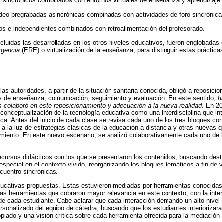
os sincrónicos combinados con entornos virtuales de enseñanza y aprendizaje 
ideo pregrabadas asincrónicas combinadas con actividades de foro sincrónica
dos e independientes combinados con retroalimentación del profesorado.
ncluidas las desarrolladas en los otros niveles educativos, fueron englobadas
rgencia
(ERE) o virtualización de la enseñanza, para distinguir estas práctica
 las autoridades, a partir de la situación sanitaria conocida, obligó a reposicio
as de enseñanza, comunicación, seguimiento y evaluación. En este sentido,
h
 colaboró en este reposicionamiento y adecuación a la nueva realidad
. En 2
 conceptualización de la tecnología educativa como una interdisciplina que int
ca. Antes del inicio de cada clase se revisa cada uno de los tres bloques 
n a la luz de estrategias clásicas de la educación a distancia y otras nuevas
lamiento. En este nuevo escenario, se analizó colaborativamente cada uno de
recursos didácticos con los que se presentaron los contenidos, buscando des
 especial en el contexto vivido, reorganizando los bloques temáticos a fin d
ncuentro sincrónicas.
ducativas propuestas. Estas estuvieron mediadas por herramientas conocidas
as herramientas que cobraron mayor relevancia en este contexto, con la inte
de cada estudiante. Cabe aclarar que cada interacción demandó un alto nivel 
onalizado del equipo de cátedra, buscando que los estudiantes interiorizara
piado y una visión crítica sobre cada herramienta ofrecida para la mediación