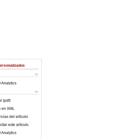
Personalizados
 Analytics
l (pdf)
lo en XML
cias del artículo
itar este artículo
 Analytics