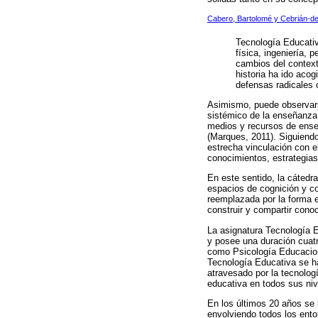
Cabero, Bartolomé y Cebrián-de
Tecnología Educativ
física, ingeniería, 
cambios del context
historia ha ido aco
defensas radicales 
Asimismo, puede observars
sistémico de la enseñanza 
medios y recursos de enseñ
(Marques, 2011). Siguiendo
estrecha vinculación con e
conocimientos, estrategias,
En este sentido, la cátedra
espacios de cognición y co
reemplazada por la forma 
construir y compartir cono
La asignatura Tecnología E
y posee una duración cuatri
como Psicología Educaciona
Tecnología Educativa se h
atravesado por la tecnologí
educativa en todos sus niv
En los últimos 20 años se 
envolviendo todos los ent