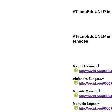
#TecnoEduUNLP in ti
#TecnoEduUNLP em t
tensões
1
Mauro Travieso.
http://orcid.org/0000
1
Alejandra Zangara.
http://orcid.org/0000
1
Micaela Massini.
http://orcid.org/0000
1
Manuela López.
http://orcid.org/0000