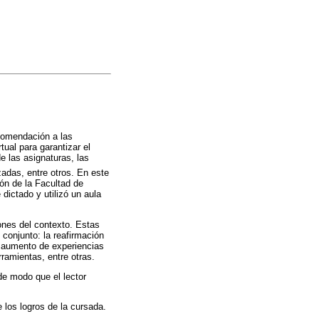
ecomendación a las
ual para garantizar el
e las asignaturas, las
zadas, entre otros. En este
ón de la Facultad de
ictado y utilizó un aula
ones del contexto. Estas
 conjunto: la reafirmación
l aumento de experiencias
rramientas, entre otras.
 de modo que el lector
e los logros de la cursada.