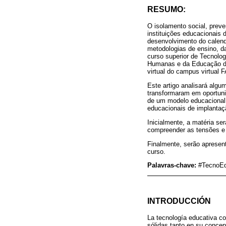
RESUMO:
O isolamento social, prev
instituições educacionais 
desenvolvimento do calend
metodologias de ensino, da
curso superior de Tecnolo
Humanas e da Educação da 
virtual do campus virtual
Este artigo analisará alg
transformaram em oportunid
de um modelo educacional 
educacionais de implantação
Inicialmente, a matéria se
compreender as tensões e 
Finalmente, serão apresent
curso.
Palavras-chave:
#TecnoEd
INTRODUCCIÓN
La tecnología educativa co
sólidas tanto en su concep