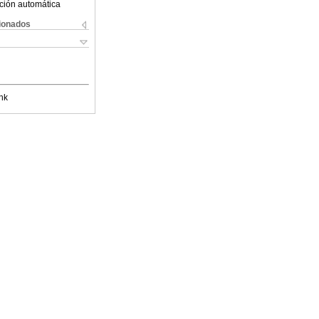
ción automática
cionados
nk