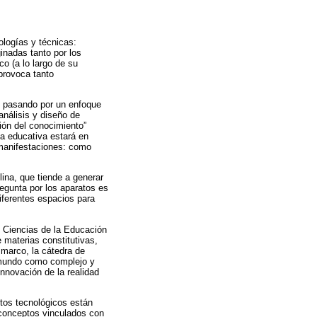
ologías y técnicas:
ginadas tanto por los
o (a lo largo de su
 provoca tanto
, pasando por un enfoque
nálisis y diseño de
ión del conocimiento”
ía educativa estará en
 manifestaciones: como
lina, que tiende a generar
egunta por los aparatos es
iferentes espacios para
n Ciencias de la Educación
 materias constitutivas,
 marco, la cátedra de
 mundo como complejo y
innovación de la realidad
ntos tecnológicos están
 conceptos vinculados con