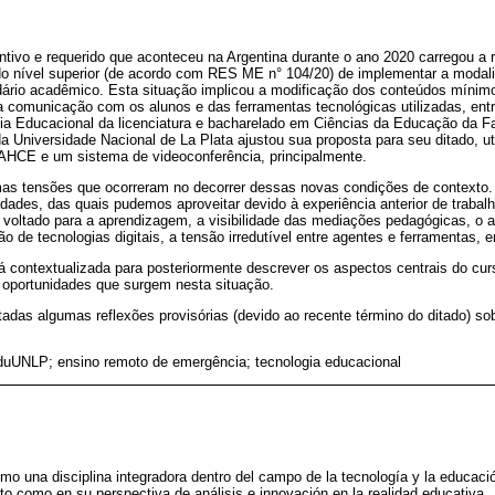
entivo e requerido que aconteceu na Argentina durante o ano 2020 carregou 
do nível superior (de acordo com RES ME n° 104/20) de implementar a modalid
ário acadêmico. Esta situação implicou a modificação dos conteúdos mínimo
 comunicação com os alunos e das ferramentas tecnológicas utilizadas, entr
gia Educacional da licenciatura e bacharelado em Ciências da Educação da F
Universidade Nacional de La Plata ajustou sua proposta para seu ditado, ut
 FAHCE e um sistema de videoconferência, principalmente.
umas tensões que ocorreram no decorrer dessas novas condições de contexto
ades, das quais pudemos aproveitar devido à experiência anterior de trabalh
voltado para a aprendizagem, a visibilidade das mediações pedagógicas, o 
 de tecnologias digitais, a tensão irredutível entre agentes e ferramentas, e
rá contextualizada para posteriormente descrever os aspectos centrais do curs
oportunidades que surgem nesta situação.
adas algumas reflexões provisórias (devido ao recente término do ditado) so
uUNLP; ensino remoto de emergência; tecnologia educacional
mo una disciplina integradora dentro del campo de la tecnología y la educaci
to como en su perspectiva de análisis e innovación en la realidad educativa.