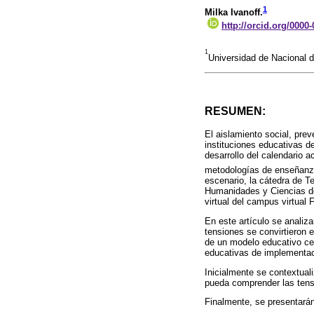
1
Milka Ivanoff.
http://orcid.org/0000
1
Universidad de Nacional 
RESUMEN:
El aislamiento social, pre
instituciones educativas d
desarrollo del calendario 
metodologías de enseñanza
escenario, la cátedra de T
Humanidades y Ciencias de 
virtual del campus virtual
En este artículo se analiz
tensiones se convirtieron 
de un modelo educativo cen
educativas de implementació
Inicialmente se contextuali
pueda comprender las tensi
Finalmente, se presentarán 