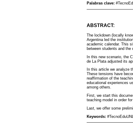
Palabras clave:
#TecnoEdu
ABSTRACT:
The lockdown (locally kno
Argentina led the institutio
academic calendar. This si
between students and the d
In this new scenario, the 
de La Plata adjusted its a
In this article we analyze
These tensions have become
reaffirmation of the teachi
educational experiences us
among others.
First, we start this docume
teaching model in order for 
Last, we offer some prelimi
Keywords:
#TecnoEduUNLP