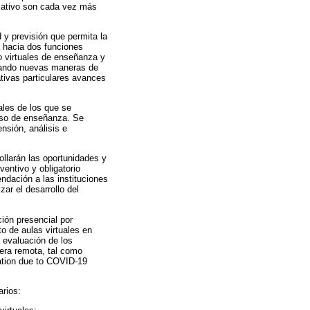
ucativo son cada vez más
 y previsión que permita la
a hacia dos funciones
o virtuales de enseñanza y
cipando nuevas maneras de
tivas particulares avances
les de los que se
ceso de enseñanza. Se
ensión, análisis e
ollarán las oportunidades y
ventivo y obligatorio
endación a las instituciones
ar el desarrollo del
ión presencial por
o de aulas virtuales en
 evaluación de los
era remota, tal como
cation due to COVID-19
arios: