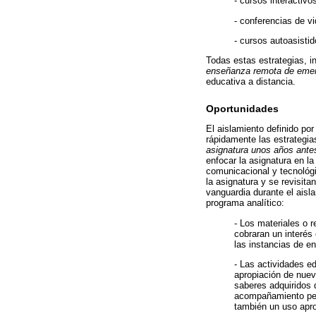
- cursos interactiv
- conferencias de v
- cursos autoasisti
Todas estas estrategias, i
enseñanza remota de eme
educativa a distancia.
Oportunidades
El aislamiento definido por
rápidamente las estrategi
asignatura unos años antes
enfocar la asignatura en la
comunicacional y tecnológi
la asignatura y se revisita
vanguardia durante el ais
programa analítico:
- Los materiales o 
cobraran un interés
las instancias de e
- Las actividades e
apropiación de nuev
saberes adquiridos 
acompañamiento pers
también un uso apro