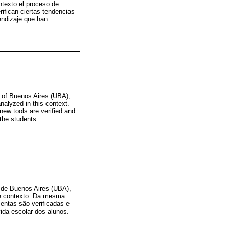
ntexto el proceso de
ifican ciertas tendencias
endizaje que han
ty of Buenos Aires (UBA),
nalyzed in this context.
new tools are verified and
 the students.
e de Buenos Aires (UBA),
te contexto. Da mesma
entas são verificadas e
da escolar dos alunos.