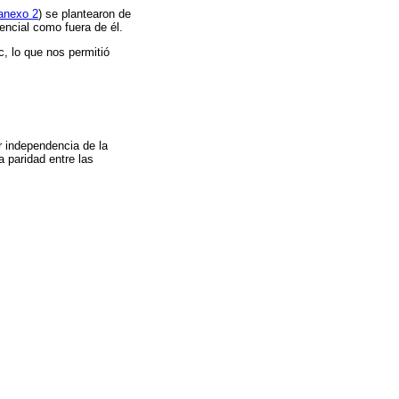
anexo 2
) se plantearon de
ncial como fuera de él.
, lo que nos permitió
r independencia de la
a paridad entre las