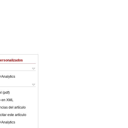
Personalizados
 Analytics
l (pdf)
lo en XML
cias del artículo
itar este artículo
 Analytics