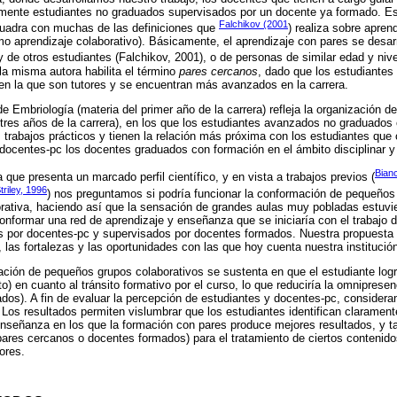
mente estudiantes no graduados supervisados por un docente ya formado. Es
Falchikov (2001
uadra con muchas de las definiciones que
) realiza sobre apren
como aprendizaje colaborativo). Básicamente, el aprendizaje con pares se desar
 de otros estudiantes (Falchikov, 2001), o de personas de similar edad y nive
a misma autora habilita el término
pares cercanos
, dado que los estudiantes
 en la que son tutores y se encuentran más avanzados en la carrera.
 Embriología (materia del primer año de la carrera) refleja la organización de
tres años de la carrera), en los que los estudiantes avanzados no graduados
s trabajos prácticos y tienen la relación más próxima con los estudiantes que 
 docentes-pc los docentes graduados con formación en el ámbito disciplinar 
Bianc
que presenta un marcado perfil científico, y en vista a trabajos previos (
riley, 1996
) nos preguntamos si podría funcionar la conformación de pequeños
orativa, haciendo así que la sensación de grandes aulas muy pobladas estuv
nformar una red de aprendizaje y enseñanza que se iniciaría con el trabajo
os por docentes-pc y supervisados por docentes formados. Nuestra propuesta
 las fortalezas y las oportunidades con las que hoy cuenta nuestra institució
ración de pequeños grupos colaborativos se sustenta en que el estudiante logr
 en cuanto al tránsito formativo por el curso, lo que reduciría la omnipresen
os). A fin de evaluar la percepción de estudiantes y docentes-pc, consideramo
Los resultados permiten vislumbrar que los estudiantes identifican claramen
enseñanza en los que la formación con pares produce mejores resultados, y 
pares cercanos o docentes formados) para el tratamiento de ciertos contenid
ores.