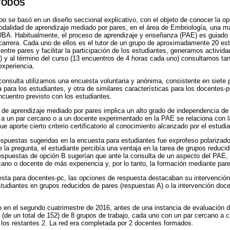
TODOS
o se basó en un diseño seccional explicativo, con el objeto de conocer la op
dalidad de aprendizaje mediado por pares, en el área de Embriología, una mat
 UBA. Habitualmente, el proceso de aprendizaje y enseñanza (PAE) es guiado
arrera. Cada uno de ellos es el tutor de un grupo de aproximadamente 20 estu
entre pares y facilitar la participación de los estudiantes, generamos activida
) y al término del curso (13 encuentros de 4 horas cada uno) consultamos ta
experiencia.
onsulta utilizamos una encuesta voluntaria y anónima, consistente en siete p
para los estudiantes, y otra de similares características para los docentes-p
ncuentro previsto con los estudiantes.
a de aprendizaje mediado por pares implica un alto grado de independencia de
r a un par cercano o a un docente experimentado en la PAE se relaciona con
e aporte cierto criterio certificatorio al conocimiento alcanzado por el estudia
 respuestas sugeridas en la encuesta para estudiantes fue exprofeso polarizad
te la pregunta, el estudiante percibía una ventaja en la tarea de grupos reduc
spuestas de opción B sugerían que ante la consulta de un aspecto del PAE, l
cano o docente de más experiencia y, por lo tanto, la formación mediante pa
uesta para docentes-pc, las opciones de respuesta destacaban su intervenció
tudiantes en grupos reducidos de pares (respuestas A) o la intervención doc
o en el segundo cuatrimestre de 2016, antes de una instancia de evaluación de
s (de un total de 152) de 8 grupos de trabajo, cada uno con un par cercano a c
los restantes 2. La red era completada por 2 docentes formados.