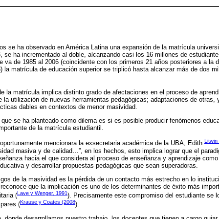
os se ha observado en América Latina una expansión de la matrícula universi
, se ha incrementado al doble, alcanzando casi los 16 millones de estudiantes
ue va de 1985 al 2006 (coincidente con los primeros 21 años posteriores a la 
) la matrícula de educación superior se triplicó hasta alcanzar más de dos mi
de la matrícula implica distinto grado de afectaciones en el proceso de apren
la utilización de nuevas herramientas pedagógicas; adaptaciones de otras, 
ácticas dables en contextos de menor masividad.
 que se ha planteado como dilema es si es posible producir fenómenos educa
portante de la matrícula estudiantil.
Litwin
 oportunamente mencionara la exsecretaria académica de la UBA, Edith
rsidad masiva y de calidad…”, en los hechos, esto implica lograr que el par
señanza hacia el que considera al proceso de enseñanza y aprendizaje como 
educativa y desarrollar propuestas pedagógicas que sean superadoras.
sgos de la masividad es la pérdida de un contacto más estrecho en lo instituci
e reconoce que la implicación es uno de los determinantes de éxito más impor
Lave y Wenger, 1991
taria (
). Precisamente este compromiso del estudiante se l
Krause y Coates (2008
pares (
).
, donde desarrollamos nuestro trabajo, los docentes que tienen a cargo guiar