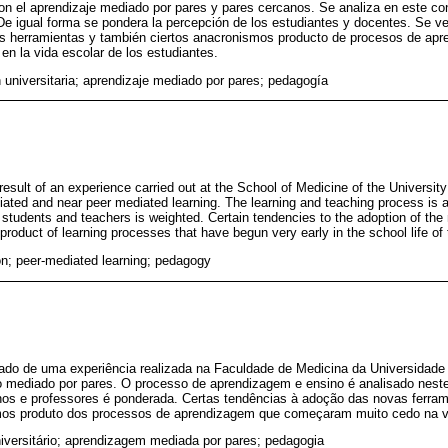
on el aprendizaje mediado por pares y pares cercanos. Se analiza en este co
e igual forma se pondera la percepción de los estudiantes y docentes. Se ver
as herramientas y también ciertos anacronismos producto de procesos de apr
 la vida escolar de los estudiantes.
 universitaria; aprendizaje mediado por pares; pedagogía
e result of an experience carried out at the School of Medicine of the Universi
diated and near peer mediated learning. The learning and teaching process is a
f students and teachers is weighted. Certain tendencies to the adoption of the 
roduct of learning processes that have begun very early in the school life of
on; peer-mediated learning; pedagogy
ltado de uma experiência realizada na Faculdade de Medicina da Universidad
o mediado por pares. O processo de aprendizagem e ensino é analisado nes
nos e professores é ponderada. Certas tendências à adoção das novas ferram
os produto dos processos de aprendizagem que começaram muito cedo na vi
iversitário; aprendizagem mediada por pares; pedagogia