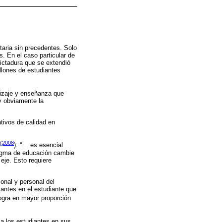
taria sin precedentes. Solo
. En el caso particular de
dictadura que se extendió
llones de estudiantes
dizaje y enseñanza que
y obviamente la
tivos de calidad en
 (2008
): “… es esencial
adigma de educación cambie
eje. Esto requiere
onal y personal del
tantes en el estudiante que
ogra en mayor proporción
 a los estudiantes en sus