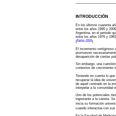
INTRODUCCIÓN
En los últimos cuarenta añ
entre los años 1995 y 2006
Argentina, en el periodo q
entre los años 1976 y 1983
Rama, 2009
(
).
El incremento vertiginoso 
promueven necesariamente 
desaparición de ciertas pr
Sin embargo, una cuestión
contextos de crecimiento im
Teniendo en cuenta lo que
recuperar la idea de unive
de aquel centrado en la en
interpelar a la comunidad 
Uno de los potenciales rie
ingresante a la carrera. S
inicia su formación universi
cuando interactúa con sus 
En la Facultad de Medicina