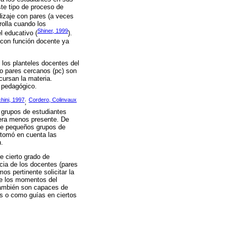
te tipo de proceso de
dizaje con pares (a veces
rolla cuando los
Shiner, 1999
l educativo (
).
 con función docente ya
 los planteles docentes del
 o pares cercanos (pc) son
cursan la materia.
y pedagógico.
hini, 1997
Cordero, Colinvaux
;
 grupos de estudiantes
iera menos presente. De
 de pequeños grupos de
 tomó en cuenta las
n.
e cierto grado de
cia de los docentes (pares
s pertinente solicitar la
te los momentos del
también son capaces de
os o como guías en ciertos