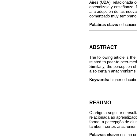
Aires (UBA), relacionada c
aprendizaje y enseñanza. D
a la adopción de las nuev
comenzado muy temprano en
Palabras clave:
educación
ABSTRACT
The following article is th
related to peer-to-peer-me
Similarly, the perception o
also certain anachronisms p
Keywords:
higher educati
RESUMO
O artigo a seguir é o resu
relacionada ao aprendizad
forma, a percepção de alu
também certos anacronism
Palavras chave:
ensino un