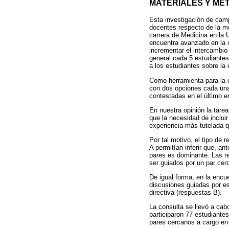
MATERIALES Y MÉ
Esta investigación de camp
docentes respecto de la mo
carrera de Medicina en la
encuentra avanzado en la c
incrementar el intercambio 
general cada 5 estudiantes
a los estudiantes sobre la 
Como herramienta para la c
con dos opciones cada una 
contestadas en el último e
En nuestra opinión la tare
que la necesidad de inclui
experiencia más tutelada qu
Por tal motivo, el tipo de
A permitían inferir que, an
pares es dominante. Las re
ser guiados por un par cer
De igual forma, en la enc
discusiones guiadas por es
directiva (respuestas B).
La consulta se llevó a cab
participaron 77 estudiante
pares cercanos a cargo en 