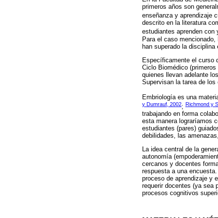
primeros años son general
enseñanza y aprendizaje c
descrito en la literatura 
estudiantes aprenden con y
Para el caso mencionado, l
han superado la disciplina
Específicamente el curso de
Ciclo Biomédico (primeros 
quienes llevan adelante lo
Supervisan la tarea de los
Embriología es una materia 
y Dumrauf, 2002
Richmond y St
;
trabajando en forma colab
esta manera lograríamos co
estudiantes (pares) guiad
debilidades, las amenazas,
La idea central de la gene
autonomía (empoderamiento)
cercanos y docentes formad
respuesta a una encuesta. 
proceso de aprendizaje y 
requerir docentes (ya sea 
procesos cognitivos superi