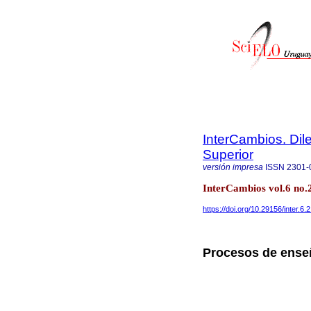
InterCambios. Dil
Superior
versión impresa
ISSN
2301-
InterCambios vol.6 no.
https://doi.org/10.29156/inter.6.2
Procesos de enseñ