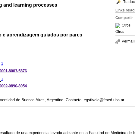
Traduc
g and learning processes
Links rela
Compartir
Otros
Otros
o e aprendizagem guiados por pares
Permali
1
.
-0001-8003-5876
1
.
-0002-0896-8054
iversidad de Buenos Aires, Argentina. Contacto: egstivala@fmed.uba.ar
l resultado de una experiencia llevada adelante en la Facultad de Medicina de