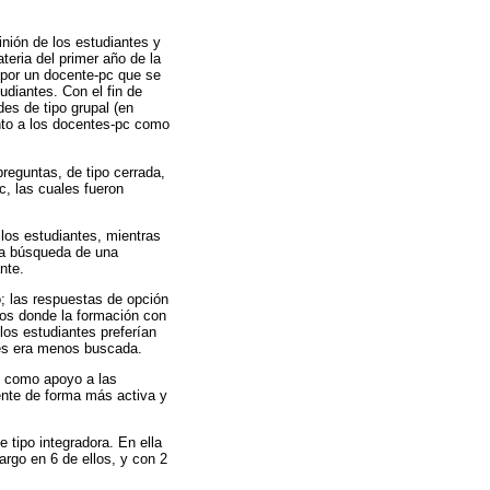
inión de los estudiantes y
eria del primer año de la
 por un docente-pc que se
diantes. Con el fin de
des de tipo grupal (en
nto a los docentes-pc como
reguntas, de tipo cerrada,
c, las cuales fueron
 los estudiantes, mientras
 la búsqueda de una
nte.
o; las respuestas de opción
idos donde la formación con
os estudiantes preferían
res era menos buscada.
n como apoyo a las
ente de forma más activa y
 tipo integradora. En ella
argo en 6 de ellos, y con 2