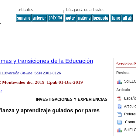
emas y transiciones de la Educación
Servicios 
Revista
0118
versión On-line
ISSN
2301-0126
SciELO
2 Montevideo dic. 2019 Epub 01-Dic-2019
Articulo
.4
Españo
INVESTIGACIONES Y EXPERIENCIAS
Articu
anza y aprendizaje guiados por pares
Referen
Como c
SciELO