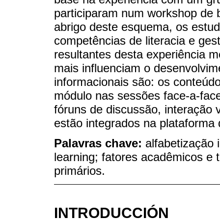
participaram num workshop de b
abrigo deste esquema, os estu
competências de literacia e ges
resultantes desta experiência 
mais influenciam o desenvolvim
informacionais são: os conteúd
módulo nas sessões face-a-face 
fóruns de discussão, interação 
estão integrados na plataforma d
Palavras chave:
alfabetização i
learning; fatores acadêmicos e 
primários.
INTRODUCCIÓN