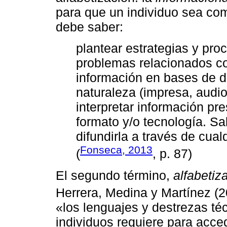
para que un individuo sea com
debe saber:
plantear estrategias y pro
problemas relacionados co
información en bases de d
naturaleza (impresa, audiov
interpretar información pr
formato y/o tecnología. Sa
difundirla a través de cual
Fonseca, 2013
(
, p. 87)
El segundo término,
alfabetiza
Herrera, Medina y Martínez (2
«los lenguajes y destrezas té
individuos requiere para acce