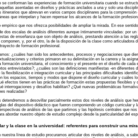
o se conforman las experiencias de formación universitaria cuando se estruc
a aquellas asentadas en diseños y prácticas anclados a una y solo una discipl
 itinerarios que abrevan en varios campos disciplinares para la comprensión
neas que interpelan y hacen repensar los alcances de la formación profesional
 empírico que nos ofrezca posibilidades de ampliar la mirada. En ese sentid
e dos escalas de análisis diferentes aunque íntimamente vinculadas: por un l
stas de enseñanza que son objeto de análisis, prestando atención a las regl
s componen, y, por el otro, la de la disposición de la clase como articuladora 
 trayecto de formación profesional.
tamos: ¿cuáles han sido los antecedentes, procesos y negociaciones que dier
tualizaciones y criterios primaron en su delimitación en la carrera y la asign
a formación universitaria, el conocimiento y el presente en el diseño de cada
etos entrevistados?; ¿cuáles son las definiciones manifiestas -en diferentes
la flexibilización e integración curricular y las principales dificultades identif
n los espacios, tiempos y modos que dispone el diseño curricular y cuáles l
ué efectos tienen en las prácticas de formación estas propuestas flexibles y d
ué interrogaciones y desafíos habilitan? ¿Qué nuevas problemáticas formativ
ones realizadas?
 detendremos a desovillar parcialmente estos dos niveles de análisis que he
glas del dispositivo didáctico que fueron componiendo un código curricular y l
rspectivas de análisis de las que partimos y las hipótesis centrales que nos 
ra abordar nuestro objeto de estudio complejo desde la particularidad del espa
ar y la clase en la universidad: referentes para construir una mir
nuestra línea de estudio procuramos articular dos niveles de análisis, a sab