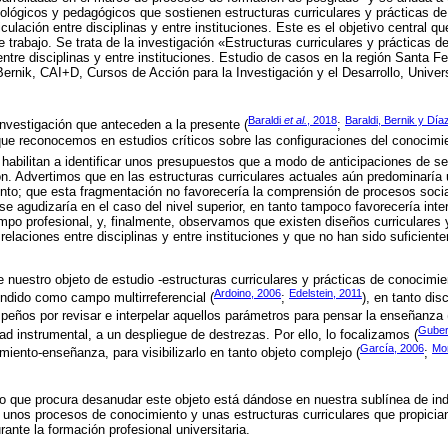
temológicos y pedagógicos que sostienen estructuras curriculares y prácticas d
ticulación entre disciplinas y entre instituciones. Este es el objetivo central q
 trabajo. Se trata de la investigación «Estructuras curriculares y prácticas 
ntre disciplinas y entre instituciones. Estudio de casos en la región Santa Fe»
 Bernik, CAI+D, Cursos de Acción para la Investigación y el Desarrollo, Univers
Baraldi
et al.
, 2018
Baraldi, Bernik y Día
investigación que anteceden a la presente (
;
 que reconocemos en estudios críticos sobre las configuraciones del conocimi
habilitan a identificar unos presupuestos que a modo de anticipaciones de s
ón. Advertimos que en las estructuras curriculares actuales aún predominaría
nto; que esta fragmentación no favorecería la comprensión de procesos soci
e agudizaría en el caso del nivel superior, en tanto tampoco favorecería inte
po profesional, y, finalmente, observamos que existen diseños curriculares 
relaciones entre disciplinas y entre instituciones y que no han sido suficien
 nuestro objeto de estudio -estructuras curriculares y prácticas de conocimie
Ardoino, 2006
Edelstein, 2011
ndido como campo multirreferencial (
;
), en tanto dis
peños por revisar e interpelar aquellos parámetros para pensar la enseñanza 
Guber
ad instrumental, a un despliegue de destrezas. Por ello, lo focalizamos (
García, 2006
Mor
miento-enseñanza, para visibilizarlo en tanto objeto complejo (
;
lo que procura desanudar este objeto está dándose en nuestra sublínea de in
 unos procesos de conocimiento y unas estructuras curriculares que propician
rante la formación profesional universitaria.