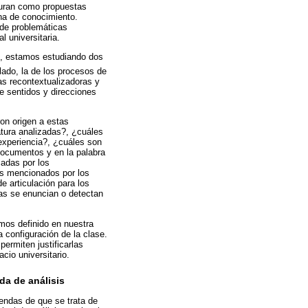
turan como propuestas
ina de conocimiento.
 de problemáticas
 universitaria.
o, estamos estudiando dos
ado, la de los procesos de
as recontextualizadoras y
de sentidos y direcciones
on origen a estas
atura analizadas?, ¿cuáles
 experiencia?, ¿cuáles son
 documentos y en la palabra
icadas por los
os mencionados por los
e articulación para los
as se enuncian o detectan
mos definido en nuestra
a configuración de la clase.
permiten justificarlas
cio universitario.
ada de análisis
iendas de que se trata de