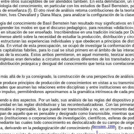
entre otros susceptibles de ser atendidos también. En esta delimitación, un n
ología del conocimiento, en particular con los estudios de Basil Bernstein, pa
s de enseñanza (I). El otro nivel de análisis retoma contribuciones de la teoría
tein, Ives Chevallard y Diana Maza, para analizar la configuración de la clase u
ogía del conocimiento de Basil Bernstein han resultado muy significativos en 
prender los modos en que el discurso pedagógico, para nosotras «didáctico»,
 en situación de ser enseñado. Inscribiéndose en una tradición iniciada por 
inense alertó sobre la necesidad de estudiar la producción, distribución y circ
structuran las experiencias individuales y que obedecen a principios de distr
da. En virtud de esta preocupación, se ocupó de investigar la conformación d
s capitalistas fabriles, para lo cual se situó primero en el ámbito de las inter
las de la escuela. Estos arribos permitieron, en aquel momento, teorizar ace
 inglesas eran derivadas a circuitos educativos diferentes de los transitados 
 distribución jerárquica y desigual del conocimiento que tenía sus correlaciones
, más allá de lo ya consignado, la construcción de una perspectiva de análisi
 produce principios de producción de conocimientos en vistas a su transmis
ades que asumen las relaciones entre disciplinas y entre instituciones en do
 impulso, permitiéndonos aproximarnos a la gramática intrínseca de cada pr
ndo a dos aspectos. Por un lado, sus análisis de las reglas del dispositivo 
unidad en las
reglas distributivas
y las
recontextualizadoras
. Con las primera
ensable e impensable, lo que puede ser transmisible y no, en un momento da
pan de aquello que es pensable y designado como transmisible, mientras qu
os (instituciones o corporaciones de investigación, científicos, esferas de po
 mediante las cuales todo conocimiento es deslocalizado de su campo de orige
Bernstein, 1998
a, derivando en la
pedagogización del conocimiento
(
). En este 
6