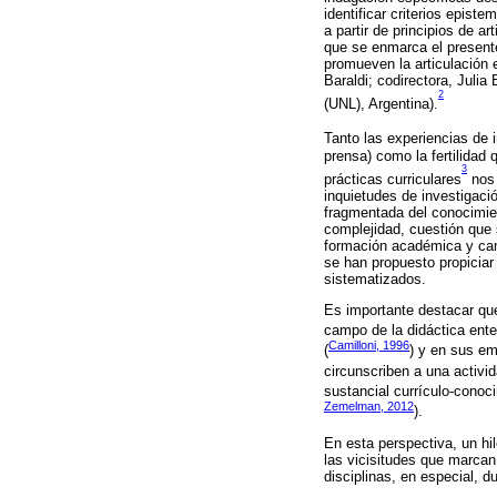
identificar criterios epis
a partir de principios de ar
que se enmarca el presente
promueven la articulación e
Baraldi; codirectora, Julia
2
(UNL), Argentina).
Tanto las experiencias de 
prensa) como la fertilidad
3
prácticas curriculares
nos 
inquietudes de investigaci
fragmentada del conocimie
complejidad, cuestión que s
formación académica y cam
se han propuesto propiciar 
sistematizados.
Es importante destacar que
campo de la didáctica ente
Camilloni, 1996
(
) y en sus em
circunscriben a una activid
sustancial currículo-conoci
Zemelman, 2012
).
En esta perspectiva, un hi
las vicisitudes que marcan
disciplinas, en especial, du