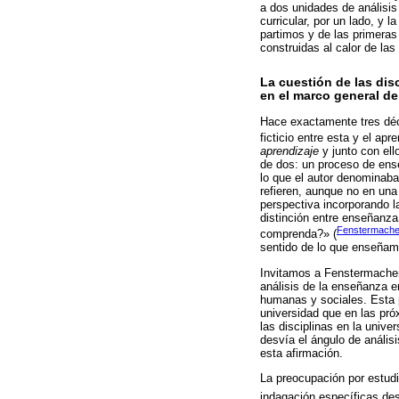
a dos unidades de análisis
curricular, por un lado, y l
partimos y de las primera
construidas al calor de las
La cuestión de las dis
en el marco general de
Hace exactamente tres déc
ficticio entre esta y el apre
aprendizaje
y junto con ell
de dos: un proceso de ense
lo que el autor denominaba
refieren, aunque no en una
perspectiva incorporando la
distinción entre enseñanza
Fenstermache
comprenda?» (
sentido de lo que enseñam
Invitamos a Fenstermacher 
análisis de la enseñanza e
humanas y sociales. Esta p
universidad que en las próx
las disciplinas en la univ
desvía el ángulo de anális
esta afirmación.
La preocupación por estudia
indagación específicas de