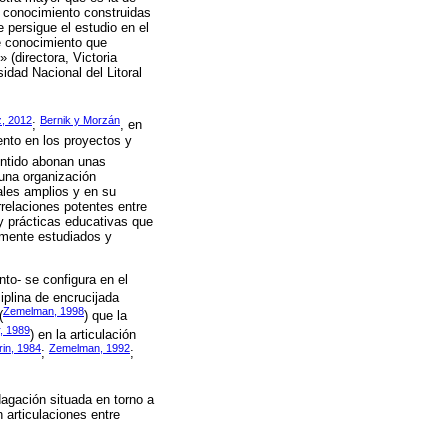
e conocimiento construidas
ue persigue el estudio en el
de conocimiento que
 (directora, Victoria
idad Nacional del Litoral
z, 2012
Bernik y Morzán
;
, en
ento en los proyectos y
entido abonan unas
 una organización
ales amplios y en su
rrelaciones potentes entre
y prácticas educativas que
temente estudiados y
nto- se configura en el
ciplina de encrucijada
Zemelman, 1998
(
) que la
, 1989
) en la articulación
in, 1984
Zemelman, 1992
;
;
dagación situada en torno a
 articulaciones entre