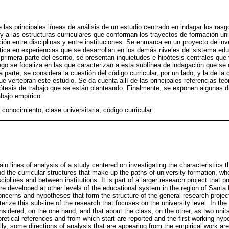
 las principales líneas de análisis de un estudio centrado en indagar los ras
 a las estructuras curriculares que conforman los trayectos de formación uni
ción entre disciplinas y entre instituciones. Se enmarca en un proyecto de in
ica en experiencias que se desarrollan en los demás niveles del sistema educ
primera parte del escrito, se presentan inquietudes e hipótesis centrales que
ego se focaliza en las que caracterizan a esta sublínea de indagación que se c
a parte, se considera la cuestión del código curricular, por un lado, y la de la 
e vertebran este estudio. Se da cuenta allí de las principales referencias teó
pótesis de trabajo que se están planteando. Finalmente, se exponen algunas d
abajo empírico.
; conocimiento; clase universitaria; código curricular.
ain lines of analysis of a study centered on investigating the characteristics t
 the curricular structures that make up the paths of university formation, w
ciplines and between institutions. It is part of a larger research project that 
re developed at other levels of the educational system in the region of Santa F
concerns and hypotheses that form the structure of the general research proje
erize this sub-line of the research that focuses on the university level. In th
onsidered, on the one hand, and that about the class, on the other, as two units
retical references and from which start are reported and the first working hyp
lly, some directions of analysis that are appearing from the empirical work ar