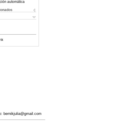
ción automática
cionados
nk
to: bernikjulia@gmail.com