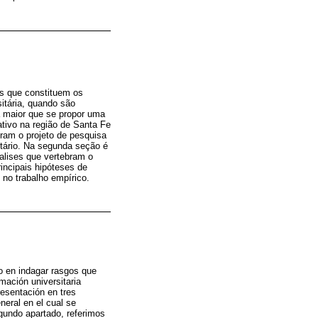
os que constituem os
itária, quando são
sa maior que se propor uma
tivo na região de Santa Fe
bram o projeto de pesquisa
sitário. Na segunda seção é
alises que vertebram o
incipais hipóteses de
no trabalho empírico.
do en indagar rasgos que
mación universitaria
resentación en tres
neral en el cual se
egundo apartado, referimos