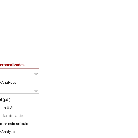
Personalizados
 Analytics
l (pdf)
lo en XML
cias del artículo
itar este artículo
 Analytics