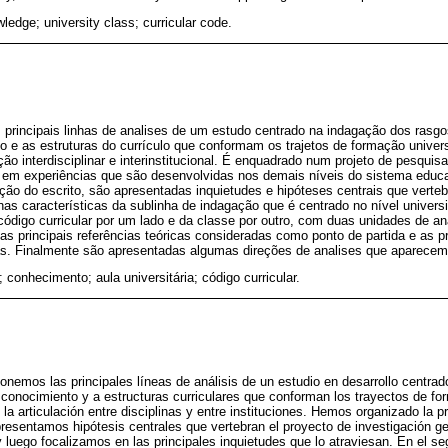
wledge; university class; curricular code.
s principais linhas de analises de um estudo centrado na indagação dos rasg
 e as estruturas do currículo que conformam os trajetos de formação univers
ção interdisciplinar e interinstitucional. É enquadrado num projeto de pesqui
em experiências que são desenvolvidas nos demais níveis do sistema educa
eção do escrito, são apresentadas inquietudes e hipóteses centrais que verte
o nas características da sublinha de indagação que é centrado no nível univer
ódigo curricular por um lado e da classe por outro, com duas unidades de an
s principais referências teóricas consideradas como ponto de partida e as pr
as. Finalmente são apresentadas algumas direções de analises que aparecem 
a; conhecimento; aula universitária; código curricular.
ponemos las principales líneas de análisis de un estudio en desarrollo centra
conocimiento y a estructuras curriculares que conforman los trayectos de for
a articulación entre disciplinas y entre instituciones. Hemos organizado la p
presentamos hipótesis centrales que vertebran el proyecto de investigación ge
 luego focalizamos en las principales inquietudes que lo atraviesan. En el s