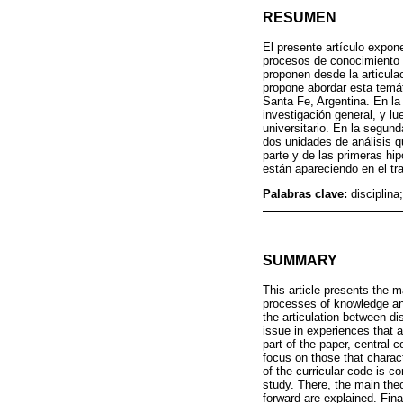
RESUMEN
El presente artículo expone
procesos de conocimiento y
proponen desde la articula
propone abordar esta temát
Santa Fe, Argentina. En la 
investigación general, y lu
universitario. En la segund
dos unidades de análisis qu
parte y de las primeras hi
están apareciendo en el tr
Palabras clave:
disciplina
SUMMARY
This article presents the m
processes of knowledge and
the articulation between dis
issue in experiences that a
part of the paper, central 
focus on those that charact
of the curricular code is c
study. There, the main theo
forward are explained. Fina