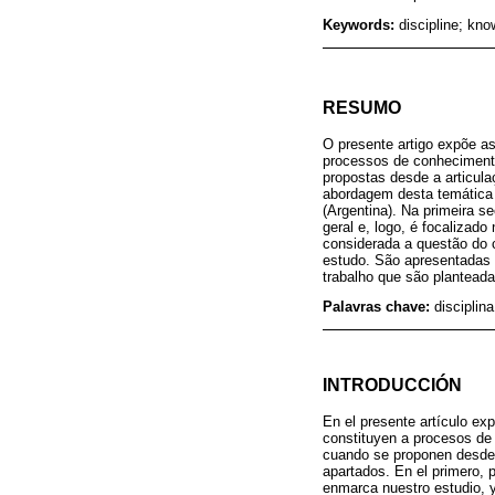
Keywords:
discipline; kno
RESUMO
O presente artigo expõe a
processos de conhecimento
propostas desde a articula
abordagem desta temática 
(Argentina). Na primeira s
geral e, logo, é focalizad
considerada a questão do c
estudo. São apresentadas a
trabalho que são plantead
Palavras chave:
disciplin
INTRODUCCIÓN
En el presente artículo ex
constituyen a procesos de 
cuando se proponen desde l
apartados. En el primero, 
enmarca nuestro estudio, y