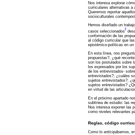
Nos interesa explorar cóm
curriculares alternativas 
Queremos reportar aquellos
socioculturales contemporá
Hemos diseñado un trabajo
4
casos seleccionados
desd
conformación de las propue
al código curricular que la
epistémico-políticas en un
En esta línea, nos pregun
propuestas?, ¿qué recontex
son los postulados sobre l
los expresados por los suj
de los entrevistados- sobre 
entrevistados?; ¿cuáles so
sujetos entrevistados?; ¿q
sujetos entrevistados? ¿Q
en virtud de las articulaci
En el próximo apartado nos
sublínea de estudio: las re
Nos interesa exponer las pe
como niveles relevantes pa
Reglas, código curricul
Como lo anticipábamos, en 