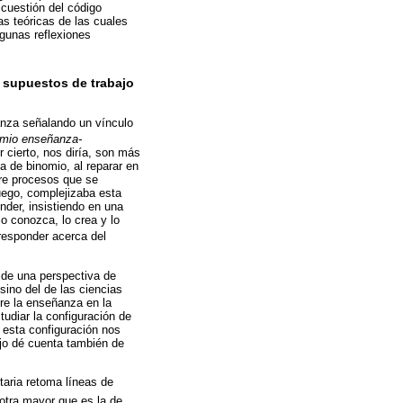
 cuestión del código
ias teóricas de las cuales
gunas reflexiones
y supuestos de trabajo
anza señalando un vínculo
omio enseñanza-
 cierto, nos diría, son más
 de binomio, al reparar en
tre procesos que se
Luego, complejizaba esta
nder, insistiendo en una
o conozca, lo crea y lo
e responder acerca del
a de una perspectiva de
ino del de las ciencias
re la enseñanza en la
studiar la configuración de
n esta configuración nos
ajo dé cuenta también de
itaria retoma líneas de
otra mayor que es la de