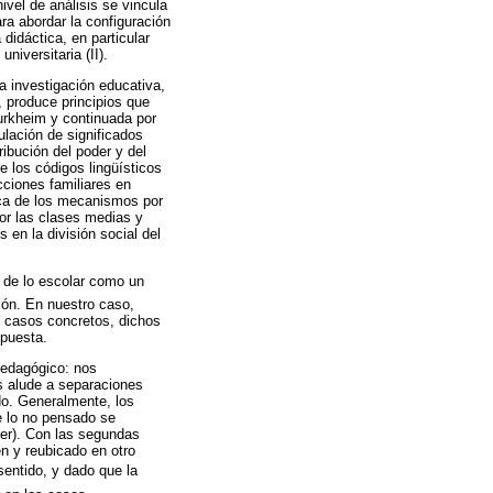
ivel de análisis se vincula
ra abordar la configuración
 didáctica, en particular
niversitaria (II).
la investigación educativa,
 produce principios que
Durkheim y continuada por
ulación de significados
ibución del poder y del
e los códigos lingüísticos
acciones familiares en
rca de los mecanismos por
por las clases medias y
 en la división social del
s de lo escolar como un
ión. En nuestro caso,
s casos concretos, dichos
opuesta.
pedagógico: nos
s alude a separaciones
do. Generalmente, los
e lo no pensado se
der). Con las segundas
n y reubicado en otro
sentido, y dado que la