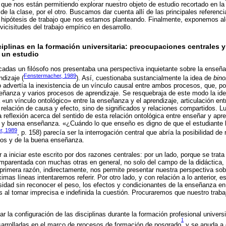
 que nos están permitiendo explorar nuestro objeto de estudio recortado en la
a de la clase, por el otro. Buscamos dar cuenta allí de las principales referenc
s hipótesis de trabajo que nos estamos planteando. Finalmente, exponemos al
 vicisitudes del trabajo empírico en desarrollo.
ciplinas en la formación universitaria: preocupaciones centrales 
 un estudio
adas un filósofo nos presentaba una perspectiva inquietante sobre la enseñ
Fenstermacher, 1989
ndizaje (
). Así, cuestionaba sustancialmente la idea de
bin
o advertía la inexistencia de un vínculo causal entre ambos procesos, que, por
ñanza y varios procesos de aprendizaje. Se resquebraja de este modo la idea
 «un vínculo ontológico» entre la enseñanza y el aprendizaje, articulación en
 relación de causa y efecto, sino de significados y relaciones compartidos. 
 reflexión acerca del sentido de esta relación ontológica entre enseñar y apre
 y buena enseñanza. «¿Cuándo lo que enseño es digno de que el estudiante l
r, 1989
, p. 158) parecía ser la interrogación central que abría la posibilidad d
os y de la buena enseñanza.
a iniciar este escrito por dos razones centrales: por un lado, porque se trat
mparentada con muchas otras en general, no solo del campo de la didáctica, s
rimera razón, indirectamente, nos permite presentar nuestra perspectiva sob
imas líneas intentaremos referir. Por otro lado, y con relación a lo anterior, e
ersidad sin reconocer el peso, los efectos y condicionantes de la enseñanza e
is al tornar imprecisa e indefinida la cuestión. Procuraremos que nuestro trab
r la configuración de las disciplinas durante la formación profesional univers
1
sarrolladas en el marco de procesos de formación de posgrado
y se anuda a 