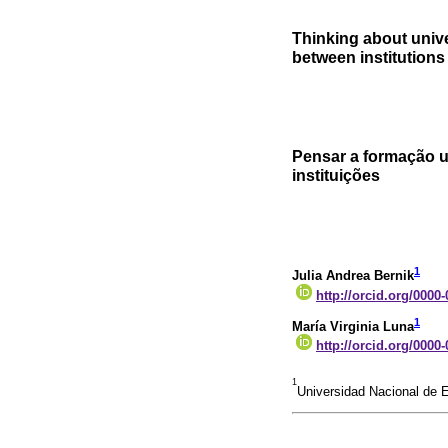
Thinking about univ
between institutions
Pensar a formação un
instituições
1
Julia Andrea Bernik
http://orcid.org/0000
1
María Virginia Luna
http://orcid.org/0000
1
Universidad Nacional de E