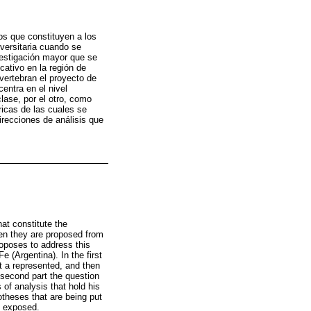
gos que constituyen a los
versitaria cuando se
vestigación mayor que se
ativo en la región de
 vertebran el proyecto de
entra en el nivel
clase, por el otro, como
ricas de las cuales se
irecciones de análisis que
hat constitute the
hen they are proposed from
proposes to address this
e (Argentina). In the first
ct a represented, and then
e second part the question
 of analysis that hold his
otheses that are being put
e exposed.