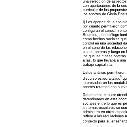
una selección de aspectos 
con aportaciones de la soci
curricular de las propuesta
los aportes de Gloria Edels
I) Los aportes de la sociol
por cuanto permitieron com
configuran el conocimiento
Bourdieu, el sociólogo lond
como hechos sociales que e
control en una sociedad da
en el seno de las relacione
clases obreras y luego en 
los que las clases obreras
altas, lo que llevaba a una
trabajo capitalista.
Estos análisis permitieron
5
discurso especializado
que
interesadas en las modalid
aportes retornan con nuevo
Retomamos el autor atendie
detendremos en esta oport
sociales entre lo que es p
sistemas escolares se ocu
administra en otros espaci
refiere a las regulaciones
contexto para su enseñanz