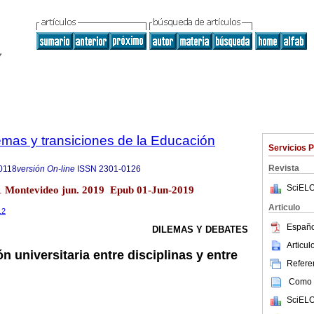
emas y transiciones de la Educación
Servicios 
Revista
0118
versión On-line
ISSN
2301-0126
SciELO
.1 Montevideo jun. 2019 Epub 01-Jun-2019
Articulo
.2
Españo
DILEMAS Y DEBATES
Articu
n universitaria entre disciplinas y entre
Referen
Como c
SciELO